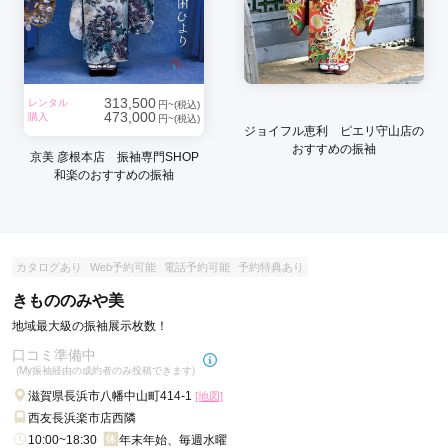
313,500
レンタル
円~(税込)
473,000
購入
円~(税込)
ジョイフル恵利 ピエリ守山店の
おすすめの振袖
京美 彦根本店 振袖専門SHOP
和楽のおすすめの振袖
カタログあり
Web予約可能
電話予約可能
予約特典あり
きもののみや美
地域最大級の振袖展示枚数！
口コミ準備中
(My振袖経由の成約者のみ投稿できます)
滋賀県長浜市八幡中山町414-1
[地図]
西友長浜楽市店西隣
10:00~18:30
年末年始、毎週水曜