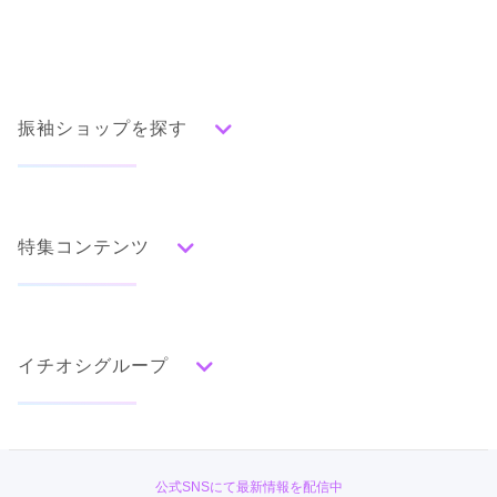
振袖ショップを探す
人気の振袖から探す
みんなの振袖ランキングトップ
特集コンテンツ
口コミから探す
色別ランキング
イベント・フェアから探す
口コミ一覧
赤
成人式の前撮り・後撮り特集
朱
ベージュ
ピンク
オレンジ
黄
緑
水色
青
紺
紫
茶
ゴールド
シルバー
イチオシグループ
ママ振特集
グレー
黒
白
その他
個性的振袖コーディネート特集
#振袖gram
タイプ別ランキング
成人式レポート
古典
エレガント
キュート
クール
グラマラス
TAKAZEN
振袖ブランド特集
公式SNSにて最新情報を配信中