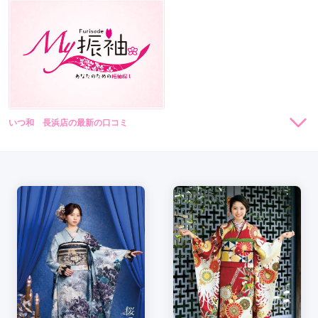
いつ和 長浜店の最新の口コミ
5.0
店内
5
店員
5
振袖選び
5
ご利用金額：
約250,000円
ご利用目的：
レンタル /
成人式
ご利用日：2025年03月
良い対応をしてもらいました。
口コミ公開日：2025年03月31日
いつ和 長浜店の口コミ・評判をもっと見る