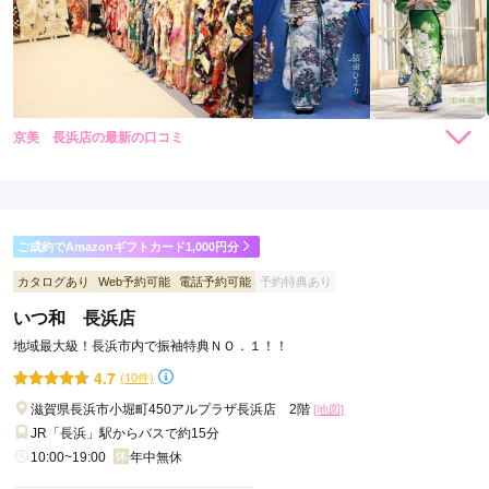
京美 長浜店の最新の口コミ
313,500
レン
円~
タル
3.7
(税込)
473,000
購
円~
入
店内
4
店員
4
振袖選び
3
(税込)
ご利用金額：
約241,000円
ご利用目的：
レンタル /
成人式
ご成約でAmazonギフトカード1,000円分
ご利用日：2026年06月
カタログあり
Web予約可能
電話予約可能
予約特典あり
たくさん候補があり、とても時間をかけながら振袖を選びまし
いつ和 長浜店
たが、終始優しく笑顔で対応してくださり、良かったです。
地域最大級！長浜市内で振袖特典ＮＯ．１！！
4.7
(10件)
口コミ公開日：2026年07月12日
京美 長浜店の口コミ・評判をもっと見る
滋賀県長浜市小堀町450アルプラザ長浜店 2階
[地図]
JR「長浜」駅からバスで約15分
10:00~19:00
年中無休