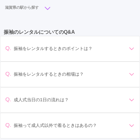
守山市
(5)
長浜市
(5)
甲賀市
(4)
栗東市
(2)
滋賀県の駅から探す
湖南市
(2)
米原市
(1)
高島市
(1)
近江八幡駅
(6)
守山駅
(3)
彦根駅
(3)
瀬田駅
(2)
振袖のレンタルについてのQ&A
南彦根駅
(2)
南草津駅
(2)
大津京駅
(1)
栗東駅
(1)
草津駅
(1)
長浜駅
(1)
Q.
振袖をレンタルするときのポイントは？
デザイン: 好きな色や柄など自分の好みで選ぶ場合や、成人式
の会場の雰囲気に合わせてデザインを選ぶ場合などがありま
す。 サイズ選び: 自分の体型に合ったサイズを選ぶことが大切
Q.
振袖をレンタルするときの相場は？
です。事前に試着をし、必要であればサイズ調整をお願いす
振袖のレンタル相場は店舗や地域、デザインによって異なり
ることもあります。 価格: 予算に合わせてプランを選ぶことが
ますが、一般的には10万円から30万円程度が相場とされてい
できます。また、プランやレンタル料金に含まれるもの（小
ます。 高級なものやブランド物になると、それ以上の価格に
物や帯、草履など）を確認しましょう。 期間: レンタル期間や
Q.
成人式当日の1日の流れは？
なることもあります。具体的な価格はMy振袖でプランをご確
返却のルールをしっかり確認しておく必要があります。 お店
準備: 着付け、ヘアメイクの予約はほとんどの場合が先着順の
認いただくか、店舗に問い合わせてみてください。
選び: 評判や口コミを事前にチェックして、信頼できるお店を
場合で、早朝からスタートする場合も多いです。 成人式: 一般
選びましょう。
的に午前中に成人式が行わる場合が多いですが、午前午後で
Q.
振袖って成人式以外で着るときはあるの？
二部制の地域もあるため、自分の市町村を確認しましょう。
はい、成人式以外でも振袖を着る機会はあります。例えば、
写真撮影: 成人式の後、家族や友人との記念撮影を行うことが