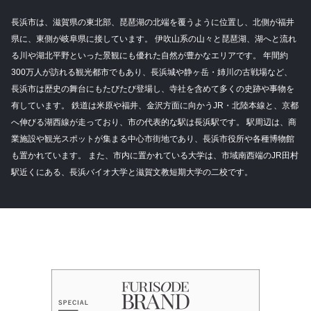
長浜市は、滋賀県の東北部、琵琶湖の北端を覆うように位置し、北側が福井
県に、東側が岐阜県に接しています。 伊吹山系の山々と琵琶湖、湖へと流れ
る川や湖北平野といった景観にも優れた自然が豊かなエリアです。 年間約
300万人が訪れる観光都市でもあり、長浜城や静ヶ岳・姉川の古戦場など、
長浜市は歴史の舞台にもたびたび登場し、寺社を含めて多くの史跡や事物を
有しています。 鉄道は米原や福井、金沢方面に向かうJR・北陸本線と、京都
へ伸びる湖西線が走っており、市の代表的な駅は長浜駅です。 駅周辺は、商
業施設や観光スポットが集まる中心市街地であり、長浜市役所や各種博物館
も置かれています。 また、市内に置かれている大学は、市域南西端のJR田村
駅近くにある、長浜バイオ大学と滋賀文教短期大学の二校です。