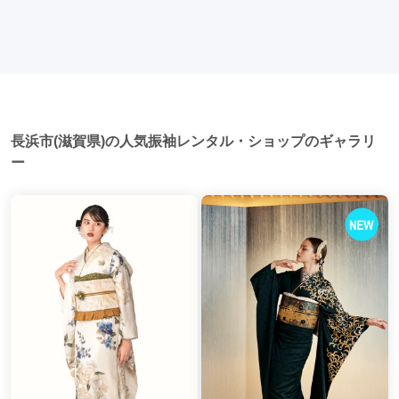
家族や友人の結婚式、卒業式、初詣などがあります。 成人式
多いです。 帰宅: 帰宅後、振袖から着替えます。振袖は当日返
以外での振袖の着用は、華やかな場に適しており、伝統的な
却せず、後日お店に返却しに行く場合が多いです。 同窓会: 成
日本の美しさを表現することができます。
人式当日に同窓会が行われる場合が多いです。 二次会: 同窓会
後、友人たちとの二次会や三次会を楽しむ人もいます。
長浜市(滋賀県)の人気振袖レンタル・ショップのギャラリ
ー