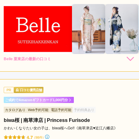
Belle 栗東店の最新の口コミ
5.0
店内
5
店員
5
振袖選び
5
ご利用金額：
--
ご利用目的：
レンタル /
成人式
PR
口コミ優秀店舗
ご利用日：2026年06月
ご成約でAmazonギフトカード1,000円分
とてもご丁寧にご説明、ご試着をして下さりましたです。

カタログあり
Web予約可能
電話予約可能
予約特典あり
またご利用したいです。
biwa桜 | 南草津店 | Princess Furisode
口コミ公開日：2026年07月01日
かわいくなりたい女の子は、biwa桜へGo!!《南草津店♥近江八幡店》
Belle 栗東店の口コミ・評判をもっと見る
4.7
(98件)