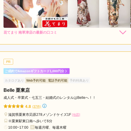
長
浜
駅
花てまり 南草津店の最新の口コミ
294,800
272,800
レン
円~
レン
円~
タル
タル
4.0
(税込)
(税込)
528,000
418,000
購
円~
購
円~
入
入
店内
4
店員
4
(税込)
(税込)
ご利用金額：
約170,000円
ご利用目的：
レンタル /
成人式
PR
ご利用日：2026年02月
ご成約でAmazonギフトカード1,000円分
丁寧に対応いただき満足しています。
カタログあり
Web予約可能
電話予約可能
予約特典あり
Belle 栗東店
口コミ公開日：2026年06月28日
花てまり 南草津店の口コミ・評判をもっと見る
成人式・卒業式・七五三・結婚式のレンタルはBelleへ！！
4.8
(37件)
滋賀県栗東市苅原278メゾンドケイズ1F
[地図]
※栗東駅東口南へ歩いて6分
10:00~17:00
毎週月曜、毎週木曜