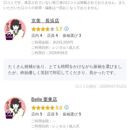
口コミです。来店されていない第三者の口コミは掲載されておりません。また
いただいた口コミの加筆・編集は一切おこなっておりません。
京美 長浜店
3.7
店内
4
店員
4
振袖選び
3
ご利用金額：
約241,000円
ご利用目的：
レンタル /
成人式
ご利用日：2026年06月
たくさん候補があり、とても時間をかけながら振袖を選びまし
たが、終始優しく笑顔で対応してくださり、良かったです。
口コミ公開日：2026年07月12日
Belle 栗東店
5.0
店内
5
店員
5
振袖選び
5
ご利用金額：
--
ご利用目的：
レンタル /
成人式