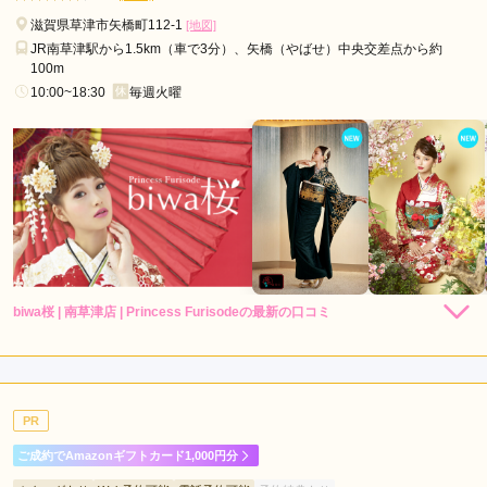
滋賀県草津市矢橋町112-1
[地図]
JR南草津駅から1.5km（車で3分）、矢橋（やばせ）中央交差点から約
100m
10:00~18:30
毎週火曜
biwa桜 | 南草津店 | Princess Furisodeの最新の口コミ
4.0
店内
4
店員
4
振袖選び
4
ご利用金額：
--
ご利用目的：
レンタル /
成人式
PR
ご利用日：2026年05月
ご成約でAmazonギフトカード1,000円分
着物が綺麗でした