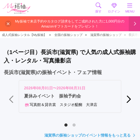
探す
ログイン
MENU
大
My振袖で来店予約やカタログ請求をしてご成約された方に1,000円分の
Amazonギフトカードをプレゼント！
津
市
成人式振袖レンタル【My振袖】
＞
全国の振袖ショップ
＞
滋賀県の振袖ショップ
＞
長浜市
近
江
（1ページ目）長浜市(滋賀県) で人気の成人式振袖購
八
入・レンタル・写真撮影店
幡
市
長浜市(滋賀県)の振袖イベント・フェア情報
草
津
2026年08月01日〜2026年08月31日
2026年
市
創業3
夏休みイベント 振袖予約会
めっせ
彦
写真館＆貸衣裳 スタジオ醍醐 大津店
根
写真
市
守
山
滋賀県の振袖ショップのイベント情報をもっと見る
市