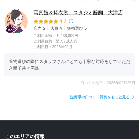
写真館＆貸衣裳 スタジオ醍醐 大津店
4.7
店内
5
店員
4
振袖選び
5
ご利用金額：
約438,000円
ご利用目的：
購入 /
成人式
ご利用日：2026年01月
着物選びの際にスタッフさんにとても丁寧な対応をしていただ
き親子共々満足
口コミ公開日：2026年02月26日
滋賀県の口コミ・評判をもっと見る
このエリアの情報