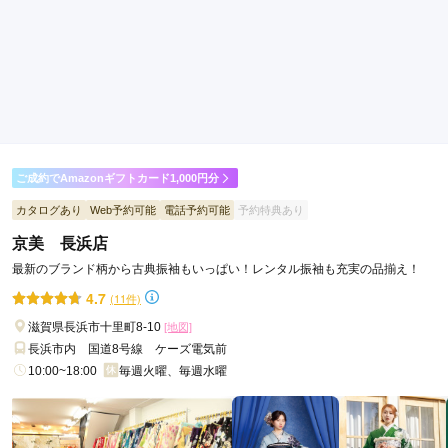
ご利用金額：
約438,000円
ご利用目的：
購入 /
成人式
ご利用日：2026年01月
着物選びの際にスタッフさんにとても丁寧な対応をしていただ
き親子共々満足
口コミ公開日：2026年02月26日
ご成約でAmazonギフトカード1,000円分
写真館＆貸衣裳 スタジオ醍醐 大津店の口コミ・評判をもっと見る
カタログあり
Web予約可能
電話予約可能
予約特典あり
京美 長浜店
最新のブランド柄から古典振袖もいっぱい！レンタル振袖も充実の品揃え！
4.7
(11件)
滋賀県長浜市十里町8-10
[地図]
長浜市内 国道8号線 ケーズ電気前
10:00~18:00
毎週火曜、毎週水曜