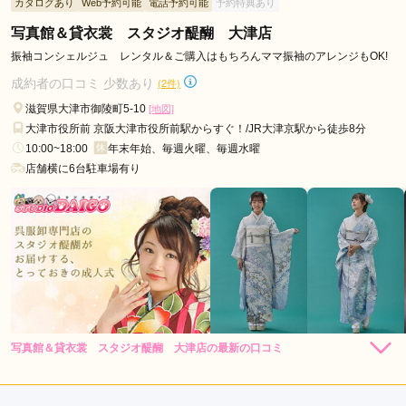
カタログあり
Web予約可能
電話予約可能
予約特典あり
写真館＆貸衣裳 スタジオ醍醐 大津店
口コミ公開日：2026年06月29日
biwa桜 | 南草津店 | Princess Furisodeの口コミ・評判をもっと見る
振袖コンシェルジュ レンタル＆ご購入はもちろんママ振袖のアレンジもOK!
成約者の口コミ 少数あり
(2件)
滋賀県大津市御陵町5-10
[地図]
大津市役所前 京阪大津市役所前駅からすぐ！/JR大津京駅から徒歩8分
10:00~18:00
年末年始、毎週火曜、毎週水曜
店舗横に6台駐車場有り
写真館＆貸衣裳 スタジオ醍醐 大津店の最新の口コミ
440,000
396,000
レン
円~
レン
円~
タル
タル
4.7
(税込)
(税込)
858,000
748,000
購
円~
購
円~
入
入
店内
5
店員
4
振袖選び
5
(税込)
(税込)