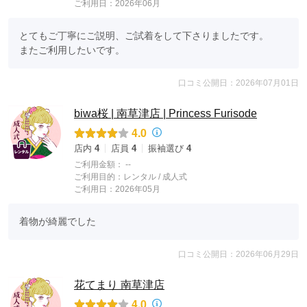
ご利用日：2026年06月
とてもご丁寧にご説明、ご試着をして下さりましたです。

またご利用したいです。
口コミ公開日：2026年07月01日
biwa桜 | 南草津店 | Princess Furisode
4.0
店内
4
店員
4
振袖選び
4
ご利用金額：
--
ご利用目的：
レンタル /
成人式
ご利用日：2026年05月
着物が綺麗でした
口コミ公開日：2026年06月29日
花てまり 南草津店
4.0