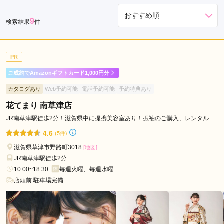
長
9
検索結果
件
浜
市
甲
PR
賀
市
ご成約でAmazonギフトカード1,000円分
栗
カタログあり
Web予約可能
電話予約可能
予約特典あり
東
花てまり 南草津店
市
JR南草津駅徒歩2分！滋賀県中に提携美容室あり！振袖のご購入、レンタルな
湖
どは花てまり・南草津店へ！
南
4.6
(5件)
市
滋賀県草津市野路町3018
[地図]
米
JR南草津駅徒歩2分
原
10:00~18:30
毎週火曜、毎週水曜
市
店頭前 駐車場完備
高
島
市