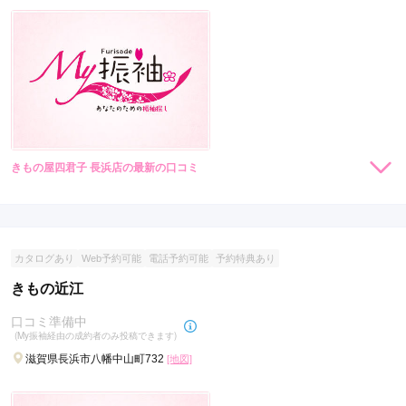
きもの屋四君子 長浜店の最新の口コミ
現在表示可能な口コミはございません。
カタログあり
Web予約可能
電話予約可能
予約特典あり
きもの近江
口コミ準備中
(My振袖経由の成約者のみ投稿できます)
滋賀県長浜市八幡中山町732
[地図]