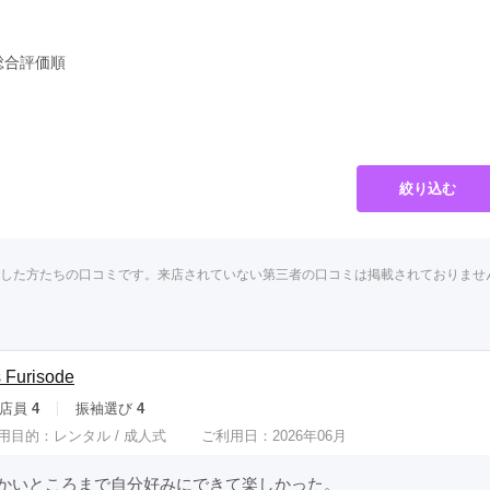
県(52)
島根県(26)
山口県(60)
総合評価順
九州／沖縄
(51)
福岡県(160)
熊本県(67)
長崎県(44)
佐賀県(25)
大分県(36)
宮崎県(41)
絞り込む
鹿児島県(31)
沖縄県(40)
をした方たちの口コミです。来店されていない第三者の口コミは掲載されておりませ
Furisode
店員
4
振袖選び
4
用目的：
レンタル /
成人式
ご利用日：2026年06月
かいところまで自分好みにできて楽しかった。