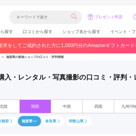
プレゼント申請
から探す
口コミから探す
ショップ名から探す
イベント・フ
求をしてご成約された方に1,000円分のAmazonギフトカー
関東
県(30)
東京都(383)
千葉県(183)
＞
滋賀県の振袖ショップの口コミ・評判情報
(36)
埼玉県(246)
神奈川県(228)
茨城県(93)
群馬県(57)
栃木県(54)
袖購入・レンタル・写真撮影の口コミ・評判・
北陸
石川県(57)
福井県(38)
富山県(37)
(80)
北陸
関西
中国
四国
九州/沖
京都府
滋賀県
奈良県
和歌山県
中国
広島県(87)
岡山県(69)
鳥取県(29)