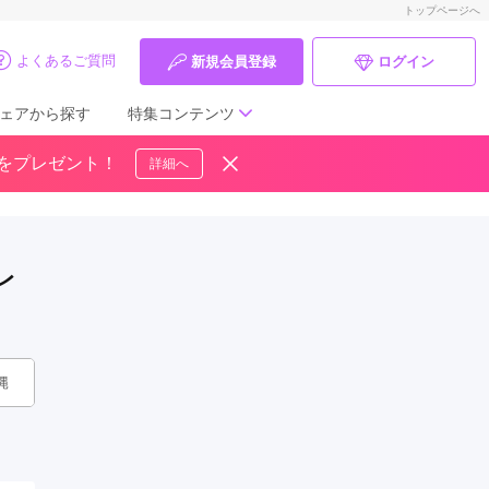
トップページへ
よくあるご質問
新規会員登録
ログイン
ェアから探す
特集コンテンツ
ドをプレゼント！
詳細へ
成人式の前撮り・後撮り特集
ママ振特集
レ
個性的振袖コーディネート特集
成人式レポート
振袖ブランド特集
縄
口コミ優秀店舗
振袖タイプ診断