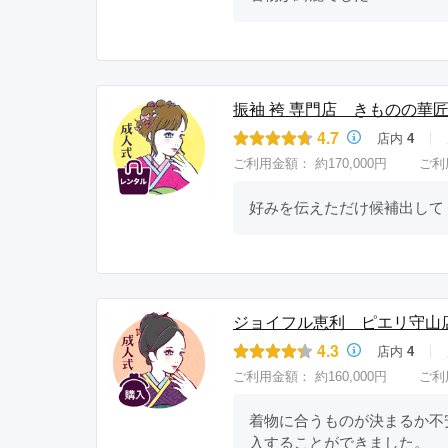
振袖 袴 専門店 きものの華
4.7
店内
4
ご利用金額：
約170,000円
ご利
好みを伝えただけ候補出して
ジョイフル恵利 ピエリ守山
4.3
店内
4
ご利用金額：
約160,000円
ご利
着物に合うものが決まるか不
入することができました。