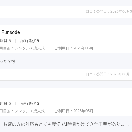
口コミ公開日：2026年06月3
Furisode
店員
5
振袖選び
5
用目的：
レンタル /
成人式
ご利用日：2026年05月
ったです
口コミ公開日：2026年06月1
匠
店員
5
振袖選び
5
用目的：
レンタル /
成人式
ご利用日：2026年05月
、お店の方の対応もとても親切で1時間かけてきた甲斐がありまし