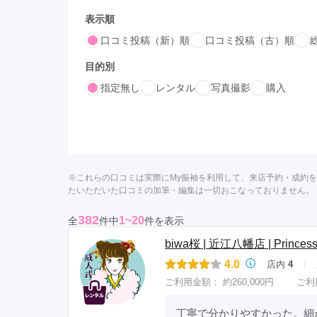
京都府(134)
滋賀県(55)
奈良
表示順
和歌山県(36)
口コミ投稿（新）順
口コミ投稿（古）順
目的別
四国
指定無し
レンタル
写真撮影
購入
香川県(44)
徳島県(23)
愛媛県
高知県(30)
※これらの口コミは実際にMy振袖を利用して、来店予約・成約
たいただいた口コミの加筆・編集は一切おこなっておりません。
382
1~20
全
件中
件を表示
biwa桜 | 近江八幡店 | Princess 
4.0
店内
4
ご利用金額：
約260,000円
ご利
丁寧で分かりやすかった。細