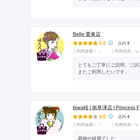
Belle 栗東店
5.0
店内
5
ご利用金額：
--
ご利用目的：
レ
とてもご丁寧にご説明、ご試着
またご利用したいです。
biwa桜 | 南草津店 | Princess F
4.0
店内
4
ご利用金額：
--
ご利用目的：
レ
着物が綺麗でした