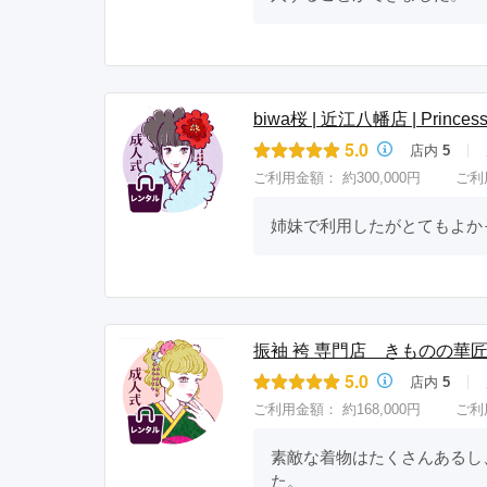
biwa桜 | 近江八幡店 | Princess 
5.0
店内
5
ご利用金額：
約300,000円
ご利
姉妹で利用したがとてもよか
振袖 袴 専門店 きものの華
5.0
店内
5
ご利用金額：
約168,000円
ご利
素敵な着物はたくさんあるし
た。
