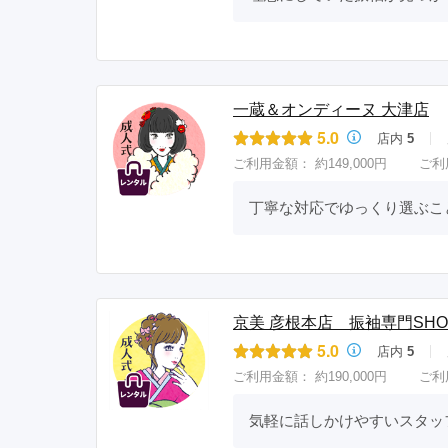
一蔵＆オンディーヌ 大津店
5.0
店内
5
ご利用金額：
約149,000円
ご利
丁寧な対応でゆっくり選ぶこ
京美 彦根本店 振袖専門SHO
5.0
店内
5
ご利用金額：
約190,000円
ご利
気軽に話しかけやすいスタッ