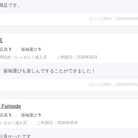
満足です。
口コミ公開日：2026年06月0
店
店員
5
振袖選び
5
用目的：
レンタル /
成人式
ご利用日：2026年05月
、振袖選びも楽しんですることができました！
口コミ公開日：2026年05月1
Furisode
店員
5
振袖選び
5
ンタル /
成人式
ご利用日：2026年05月
り良かったです