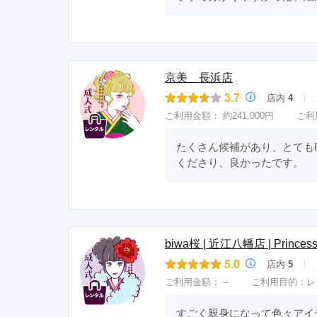
京美 長浜店
3.7
店内
4
ご利用金額：
約241,000円
ご利
たくさん候補があり、とても
くださり、良かったです。
biwa桜 | 近江八幡店 | Princess 
5.0
店内
5
ご利用金額：
--
ご利用目的：
レ
すごく親身になって色々アイ