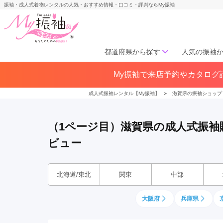
振袖・成人式着物レンタルの人気・おすすめ情報・口コミ・評判ならMy振袖
都道府県から探す
人気の振袖
My振袖で来店予約やカタログ請
北海道／東北
北海道(141)
青森県(41)
岩手
成人式振袖レンタル【My振袖】
＞
滋賀県の振袖ショップ
宮城県(72)
秋田県(29)
山形県
福島県(60)
（1ページ目）滋賀県の成人式振
ビュー
中部
愛知県(285)
静岡県(148)
岐阜県(85)
三重県(76)
長野県
北海道/東北
関東
中部
山梨県(37)
新潟県(65)
大阪府
兵庫県
関西
大阪府(307)
兵庫県(195)