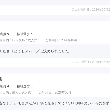
口コミ公開日：2026年06月2
匠
店員
5
振袖選び
5
用目的：
レンタル /
成人式
ご利用日：2026年06月
くださりとてもスムーズに決められました
口コミ公開日：2026年06月2
店
店員
4
振袖選び
5
用目的：
購入 /
成人式
ご利用日：2026年06月
安でしたが店員さんが丁寧に説明してくださり納得のいくものを購