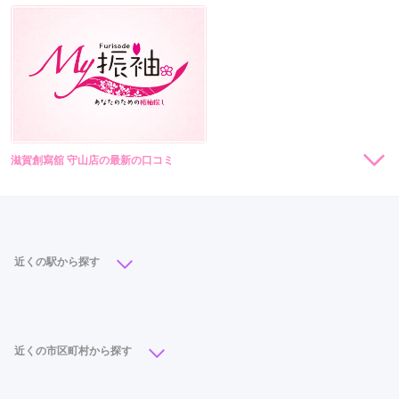
滋賀創寫舘 守山店の最新の口コミ
現在表示可能な口コミはございません。
近くの駅から探す
守山駅
(3)
近くの市区町村から探す
大津市
(10)
近江八幡市
(9)
草津市
(8)
彦根市
(6)