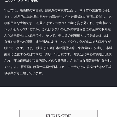
守山市は、滋賀県の南西部、琵琶湖の南東岸に面し、草津市や栗東市に接し
ます。 地形的には鈴鹿山系からの流れがつくった扇状地の南側に位置し、比
較的平坦な土地です。 初夏にはゲンジボタルの舞う姿が見られ、守山市のシ
ンボルとなっていますが、これはホタルのための環境保全に市全体で取り組
んだ結果得られた成果です。 かつて、中山道の宿場町として栄えたまちは、
京都や大阪への通勤・通学圏内にあり、ベッドタウン化が進んで人口増加が
続いています。 また、鉄道はJR西日本の琵琶湖線（東海道線）が通り、市域
南部に位置するのは市内唯一の駅、守山駅です。 駅周辺に中心市街地が形成
され、守山市役所や市民病院などの公共施設、さまざまな商業施設が置かれ
ています。 駅東側には富士車輌や日本コカ・コーラなどの規模の大きい工場
や事業所も立地しています。