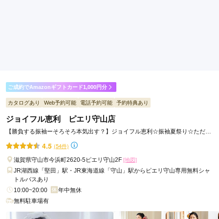
ご利用金額：
約170,000円
ご利用目的：
レンタル /
成人式
ご利用日：2026年02月
丁寧に対応いただき満足しています。
口コミ公開日：2026年06月28日
花てまり 南草津店の口コミ・評判をもっと見る
ご成約でAmazonギフトカード1,000円分
カタログあり
Web予約可能
電話予約可能
予約特典あり
ジョイフル恵利 ピエリ守山店
【勝負する振袖ーそろそろ本気出す？】ジョイフル恵利☆振袖夏祭り☆ただい
ま開催中！！
4.5
(54件)
滋賀県守山市今浜町2620-5ピエリ守山2F
[地図]
JR湖西線「堅田」駅・JR東海道線「守山」駅からピエリ守山専用無料シャ
トルバスあり
10:00~20:00
年中無休
無料駐車場有