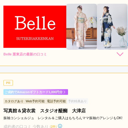
Belle 栗東店の最新の口コミ
5.0
店内
5
店員
5
振袖選び
5
ご利用金額：
--
ご利用目的：
レンタル /
成人式
PR
ご利用日：2026年06月
ご成約でAmazonギフトカード1,000円分
とてもご丁寧にご説明、ご試着をして下さりましたです。

カタログあり
Web予約可能
電話予約可能
予約特典あり
またご利用したいです。
写真館＆貸衣裳 スタジオ醍醐 大津店
口コミ公開日：2026年07月01日
振袖コンシェルジュ レンタル＆ご購入はもちろんママ振袖のアレンジもOK!
Belle 栗東店の口コミ・評判をもっと見る
成約者の口コミ 少数あり
(2件)