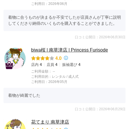
ご利用日：2026年06月
着物に合うものが決まるか不安でしたが店員さんが丁寧に説明
してくださり納得のいくものを購入することができました。
口コミ公開日：2026年06月30日
biwa桜 | 南草津店 | Princess Furisode
4.0
店内
4
店員
4
振袖選び
4
ご利用金額：
--
ご利用目的：
レンタル /
成人式
ご利用日：2026年05月
着物が綺麗でした
口コミ公開日：2026年06月29日
花てまり 南草津店