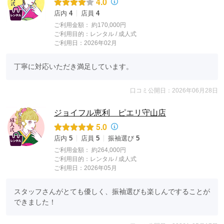
4.0
店内
4
店員
4
ご利用金額：
約170,000円
ご利用目的：
レンタル /
成人式
ご利用日：2026年02月
丁寧に対応いただき満足しています。
口コミ公開日：2026年06月28日
ジョイフル恵利 ピエリ守山店
5.0
店内
5
店員
5
振袖選び
5
ご利用金額：
約264,000円
ご利用目的：
レンタル /
成人式
ご利用日：2026年05月
スタッフさんがとても優しく、振袖選びも楽しんですることが
できました！