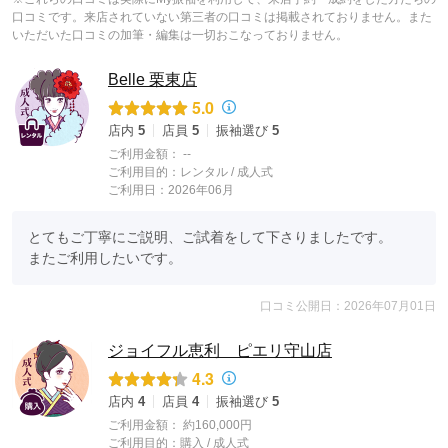
口コミです。来店されていない第三者の口コミは掲載されておりません。また
いただいた口コミの加筆・編集は一切おこなっておりません。
Belle 栗東店
5.0
店内
5
店員
5
振袖選び
5
ご利用金額：
--
ご利用目的：
レンタル /
成人式
ご利用日：2026年06月
とてもご丁寧にご説明、ご試着をして下さりましたです。

またご利用したいです。
口コミ公開日：2026年07月01日
ジョイフル恵利 ピエリ守山店
4.3
店内
4
店員
4
振袖選び
5
ご利用金額：
約160,000円
ご利用目的：
購入 /
成人式