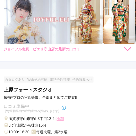
ジョイフル恵利 ピエリ守山店の最新の口コミ
4.3
店内
4
店員
4
振袖選び
5
ご利用金額：
約160,000円
ご利用目的：
購入 /
成人式
カタログあり
Web予約可能
電話予約可能
予約特典あり
ご利用日：2026年06月
上原フォートスタジオ
着物に合うものが決まるか不安でしたが店員さんが丁寧に説明
振袖×プロの写真撮影、全部まとめてご提案‼
してくださり納得のいくものを購入することができました。
口コミ準備中
(My振袖経由の成約者のみ投稿できます)
口コミ公開日：2026年06月30日
滋賀県守山市守山3丁目12-2
[地図]
ジョイフル恵利 ピエリ守山店の口コミ・評判をもっと見る
JR守山駅から徒歩15分
10:00~18:30
毎週火曜、第2水曜