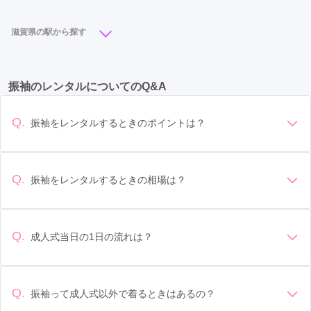
守山市
(5)
長浜市
(5)
甲賀市
(4)
栗東市
(2)
滋賀県の駅から探す
湖南市
(2)
米原市
(1)
高島市
(1)
近江八幡駅
(6)
守山駅
(3)
彦根駅
(3)
瀬田駅
(2)
振袖のレンタルについてのQ&A
南彦根駅
(2)
南草津駅
(2)
大津京駅
(1)
栗東駅
(1)
草津駅
(1)
長浜駅
(1)
Q.
振袖をレンタルするときのポイントは？
デザイン: 好きな色や柄など自分の好みで選ぶ場合や、成人式
の会場の雰囲気に合わせてデザインを選ぶ場合などがありま
す。 サイズ選び: 自分の体型に合ったサイズを選ぶことが大切
Q.
振袖をレンタルするときの相場は？
です。事前に試着をし、必要であればサイズ調整をお願いす
振袖のレンタル相場は店舗や地域、デザインによって異なり
ることもあります。 価格: 予算に合わせてプランを選ぶことが
ますが、一般的には10万円から30万円程度が相場とされてい
できます。また、プランやレンタル料金に含まれるもの（小
ます。 高級なものやブランド物になると、それ以上の価格に
物や帯、草履など）を確認しましょう。 期間: レンタル期間や
Q.
成人式当日の1日の流れは？
なることもあります。具体的な価格はMy振袖でプランをご確
返却のルールをしっかり確認しておく必要があります。 お店
準備: 着付け、ヘアメイクの予約はほとんどの場合が先着順の
認いただくか、店舗に問い合わせてみてください。
選び: 評判や口コミを事前にチェックして、信頼できるお店を
場合で、早朝からスタートする場合も多いです。 成人式: 一般
選びましょう。
的に午前中に成人式が行わる場合が多いですが、午前午後で
Q.
振袖って成人式以外で着るときはあるの？
二部制の地域もあるため、自分の市町村を確認しましょう。