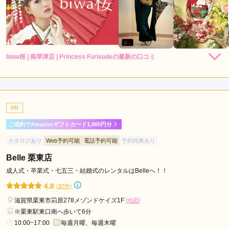
守
山
駅
biwa桜 | 南草津店 | Princess Furisodeの最新の口コミ
4.0
店内
4
店員
4
振袖選び
4
ご利用金額：
--
ご利用目的：
レンタル /
成人式
PR
ご利用日：2026年05月
ご成約でAmazonギフトカード1,000円分
着物が綺麗でした
カタログあり
Web予約可能
電話予約可能
予約特典あり
Belle 栗東店
口コミ公開日：2026年06月29日
biwa桜 | 南草津店 | Princess Furisodeの口コミ・評判をもっと見る
成人式・卒業式・七五三・結婚式のレンタルはBelleへ！！
4.8
(37件)
滋賀県栗東市苅原278メゾンドケイズ1F
[地図]
※栗東駅東口南へ歩いて6分
10:00~17:00
毎週月曜、毎週木曜