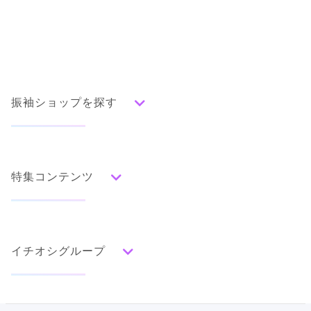
振袖ショップを探す
人気の振袖から探す
みんなの振袖ランキングトップ
特集コンテンツ
口コミから探す
色別ランキング
イベント・フェアから探す
口コミ一覧
赤
成人式の前撮り・後撮り特集
朱
ベージュ
ピンク
オレンジ
黄
緑
水色
青
紺
紫
茶
ゴールド
シルバー
イチオシグループ
ママ振特集
グレー
黒
白
その他
個性的振袖コーディネート特集
PLUM
タイプ別ランキング
成人式レポート