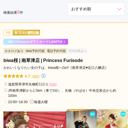
長
9
検索結果
件
浜
市
甲
PR
口コミ優秀店舗
賀
市
ご成約でAmazonギフトカード1,000円分
栗
カタログあり
Web予約可能
電話予約可能
予約特典あり
東
biwa桜 | 南草津店 | Princess Furisode
市
かわいくなりたい女の子は、biwa桜へGo!!《南草津店♥近江八幡店》
湖
南
4.7
(98件)
市
滋賀県草津市矢橋町112-1
[地図]
米
JR南草津駅から1.5km（車で3分）、矢橋（やばせ）中央交差点から約
原
100m
10:00~18:30
毎週火曜
市
高
島
市