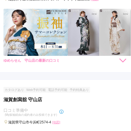
成人式当日の着付けに向けたシワ取りも、こちらに任され手間
がかかりました。
口コミ公開日：2023年01月25日
スタジオアリス ピエリ守山店の口コミ・評判をもっと見る
ゆめらせん 守山店の最新の口コミ
264,000
264,000
レン
円~
レン
円~
タル
タル
(税込)
(税込)
現在表示可能な口コミはございません。
385,000
385,000
購
円~
購
円~
入
入
(税込)
(税込)
カタログあり
Web予約可能
電話予約可能
予約特典あり
滋賀創寫舘 守山店
口コミ準備中
(My振袖経由の成約者のみ投稿できます)
滋賀県守山市今浜町2574-4
[地図]