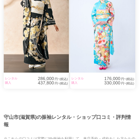
286,000
176,000
レンタル
レンタル
円~(税込)
円~(税込)
437,800
330,000
購入
購入
円~(税込)
円~(税込)
守山市(滋賀県)の振袖レンタル・ショップ口コミ・評判情
報
※これらの口コミは実際にMy振袖を利用して、来店予約・成約をした方たちの