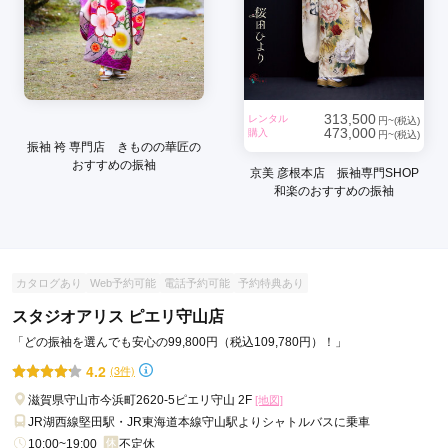
313,500
レンタル
円~(税込)
473,000
購入
円~(税込)
振袖 袴 専門店 きものの華匠の
おすすめの振袖
京美 彦根本店 振袖専門SHOP
和楽のおすすめの振袖
カタログあり
Web予約可能
電話予約可能
予約特典あり
スタジオアリス ピエリ守山店
「どの振袖を選んでも安心の99,800円（税込109,780円）！」
4.2
(3件)
滋賀県守山市今浜町2620-5ピエリ守山 2F
[地図]
JR湖西線堅田駅・JR東海道本線守山駅よりシャトルバスに乗車
10:00~19:00
不定休