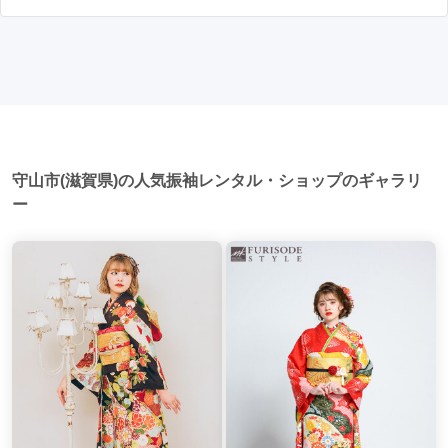
はい、成人式以外でも振袖を着る機会はあります。例えば、
写真撮影: 成人式の後、家族や友人との記念撮影を行うことが
家族や友人の結婚式、卒業式、初詣などがあります。 成人式
多いです。 帰宅: 帰宅後、振袖から着替えます。振袖は当日返
以外での振袖の着用は、華やかな場に適しており、伝統的な
却せず、後日お店に返却しに行く場合が多いです。 同窓会: 成
日本の美しさを表現することができます。
人式当日に同窓会が行われる場合が多いです。 二次会: 同窓会
後、友人たちとの二次会や三次会を楽しむ人もいます。
守山市(滋賀県)の人気振袖レンタル・ショップのギャラリ
ー