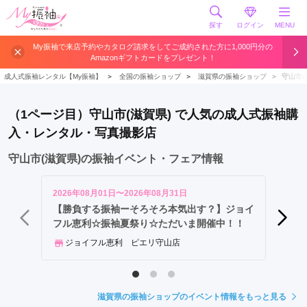
探す
ログイン
MENU
大
My振袖で来店予約やカタログ請求をしてご成約された方に1,000円分の
Amazonギフトカードをプレゼント！
津
市
成人式振袖レンタル【My振袖】
＞
全国の振袖ショップ
＞
滋賀県の振袖ショップ
＞
守山市
近
江
（1ページ目）守山市(滋賀県) で人気の成人式振袖購
八
入・レンタル・写真撮影店
幡
市
守山市(滋賀県)の振袖イベント・フェア情報
草
津
2026年08月01日〜2026年08月31日
2026年
市
【勝負する振袖ーそろそろ本気出す？】ジョイ
夏休み
フル恵利☆振袖夏祭り☆ただいま開催中！！
彦
写真
根
ジョイフル恵利 ピエリ守山店
市
守
山
滋賀県の振袖ショップのイベント情報をもっと見る
市