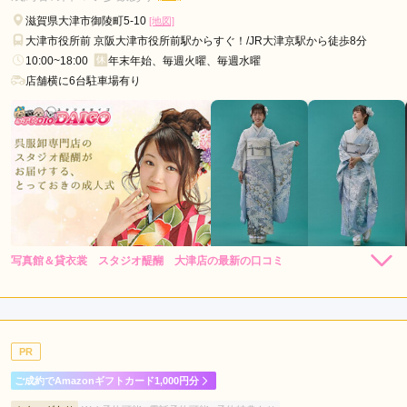
滋賀県大津市御陵町5-10
[地図]
大津市役所前 京阪大津市役所前駅からすぐ！/JR大津京駅から徒歩8分
10:00~18:00
年末年始、毎週火曜、毎週水曜
店舗横に6台駐車場有り
写真館＆貸衣裳 スタジオ醍醐 大津店の最新の口コミ
440,000
396,000
レン
円~
レン
円~
タル
タル
4.7
(税込)
(税込)
858,000
748,000
購
円~
購
円~
入
入
店内
5
店員
4
振袖選び
5
(税込)
(税込)
ご利用金額：
約438,000円
ご利用目的：
購入 /
成人式
PR
ご利用日：2026年01月
ご成約でAmazonギフトカード1,000円分
着物選びの際にスタッフさんにとても丁寧な対応をしていただ