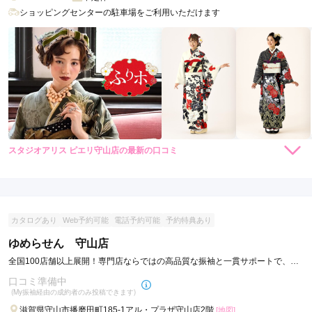
ショッピングセンターの駐車場をご利用いただけます
スタジオアリス ピエリ守山店の最新の口コミ
2.7
店内
4
店員
3
振袖選び
1
ご利用金額：
約100,000円
ご利用目的：
レンタル /
成人式
カタログあり
Web予約可能
電話予約可能
予約特典あり
ご利用日：2022年12月
ゆめらせん 守山店
レンタルした着物の折ジワがひどく、そのまま前撮り着付け撮
全国100店舗以上展開！専門店ならではの高品質な振袖と一貫サポートで、成
影をされました。写真は修正されると回答いただきましたが、
人記念をトータルプロデュース
口コミ準備中
着せていただく前に、お店でチェックがないこと残念に思いま
(My振袖経由の成約者のみ投稿できます)
す。

滋賀県守山市播磨田町185-1アル・プラザ守山店2階
[地図]