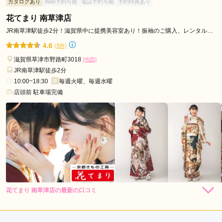
カタログあり
Web予約可能
電話予約可能
予約特典あり
き親子共々満足
花てまり 南草津店
口コミ公開日：2026年02月26日
JR南草津駅徒歩2分！滋賀県中に提携美容室あり！振袖のご購入、レンタルな
どは花てまり・南草津店へ！
写真館＆貸衣裳 スタジオ醍醐 大津店の口コミ・評判をもっと見る
4.6
(5件)
滋賀県草津市野路町3018
[地図]
JR南草津駅徒歩2分
10:00~18:30
毎週火曜、毎週水曜
店頭前 駐車場完備
花てまり 南草津店の最新の口コミ
294,800
272,800
レン
円~
レン
円~
タル
タル
4.0
(税込)
(税込)
528,000
418,000
購
円~
購
円~
入
入
店内
4
店員
4
(税込)
(税込)