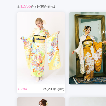
1,555
京都府(134)
滋賀県(55)
奈良
全
件
(1~30件表示)
和歌山県(36)
四国
香川県(44)
徳島県(23)
愛媛県
高知県(30)
35,200
レンタル
円~(税込)