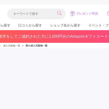
プレゼント申請
から探す
口コミから探す
ショップ名から探す
イベント・フ
求をしてご成約された方に1,000円分のAmazonギフトカー
関東
県(30)
東京都(383)
千葉県(183)
＞
成人式振袖一覧
＞
黄の成人式振袖一覧
(36)
埼玉県(246)
神奈川県(228)
茨城県(93)
群馬県(57)
栃木県(54)
北陸
石川県(57)
福井県(38)
富山県(37)
(80)
中国
広島県(87)
岡山県(69)
鳥取県(29)