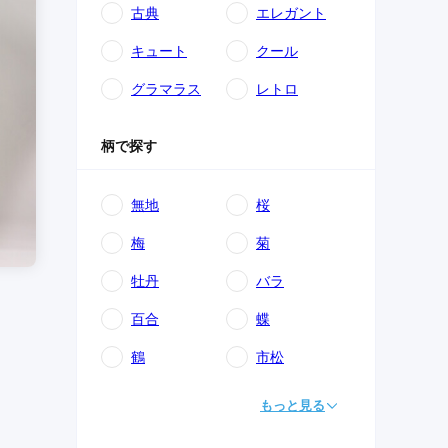
古典
エレガント
キュート
クール
グラマラス
レトロ
柄で探す
無地
桜
梅
菊
牡丹
バラ
百合
蝶
鶴
市松
もっと見る