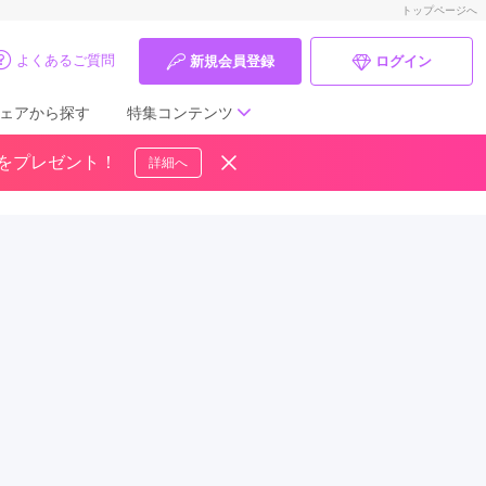
トップページへ
よくあるご質問
新規会員登録
ログイン
ェアから探す
特集コンテンツ
ドをプレゼント！
詳細へ
成人式の前撮り・後撮り特集
ママ振特集
個性的振袖コーディネート特集
成人式レポート
振袖ブランド特集
口コミ優秀店舗
振袖タイプ診断