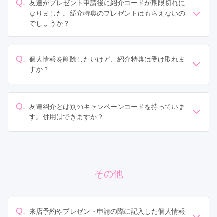
Q.
友達がプレゼント申請後に紹介コードが期限切れに
なりました。紹介特典のプレゼントはもらえないの
でしょうか？
紹介コードの有効期限は「申請期限」となります。
申請時に有効であれば、お友達が承認されれば紹介特典
のAmazonギフトカードを送付いたします。
Q.
個人情報を削除したいけど、紹介特典は受け取れま
すか？
個人情報削除をご希望の場合、My振袖ではあなたのメー
ルアドレスを消去しますので、紹介特典をお受け取りい
ただけません。
Q.
友達紹介とは別のキャンペーンコードを持っていま
紹介いただいたお友達には、＋1,000円分の紹介特典が適
す。併用はできますか？
用されます。
キャンペーンコード、紹介コードの併用はできません。
どちらか1つのみご利用ください。
その他
Q.
来店予約やプレゼント申請の際に記入した個人情報