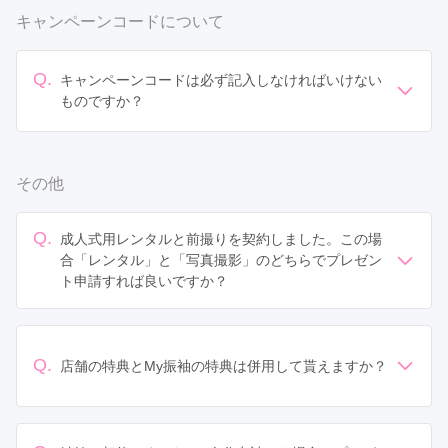
※店舗にお伝えいただいたお名前と異なる場合、My振袖
キャンペーンコードについて
から確認のご連絡をすることがございます。その際はお
手数ですがご対応をお願いいたします。
Q.
キャンペーンコードは必ず記入しなければいけない
ものですか？
いいえ、キャンペーンコードをお持ちでない場合は空欄
で申請してください。 キャンペーンコードは任意です。
お持ちの方のみご入力ください。
その他
Q.
成人式用レンタルと前撮りを契約しました。この場
合「レンタル」と「写真撮影」のどちらでプレゼン
ト申請すれば良いですか？
成人式当日のレンタルが含まれる場合は、「レンタル」
でご申請ください。
※撮影用のレンタル（成人式には出ない）の場合は「写
Q.
真撮影」での申請をお願いします。
店舗の特典とMy振袖の特典は併用して貰えますか？
My振袖のプレゼントは基本的に条件に合致したユーザー
全員にプレゼントします（ただし店舗関係者の紹介や2回
目以降のご契約は除きます）。店舗での特典の併用に関