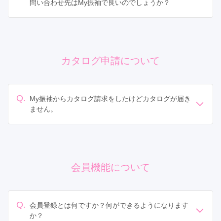
問い合わせ先はMy振袖で良いのでしょうか？
My振袖ではご予約の変更・キャンセルは承っておりませ
ん。お手数ですが、直接ご予約店舗にお問い合わせくだ
さい。
カタログ申請について
Q.
My振袖からカタログ請求をしたけどカタログが届き
ません。
状況をお調べいたします。My振袖までお問い合わせくだ
さい。
お手数ですが、以下のMy振袖のサポートデスクまでご連
絡ください。
My振袖サポートデスク：
0120-907-063
会員機能について
メールでのお問い合わせ：
myfurisode@teradox.net
Q.
会員登録とは何ですか？何ができるようになります
か？