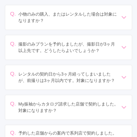
なお、袴（卒業式・成人式男性）、及び七五三は専用の
姉妹サイトがございますので、よろしければそちらをご
Q.
小物のみの購入、またはレンタルした場合は対象に
利用ください。
なりますか？
小物のみの購入・レンタルでも、6万円以上のご成約で対
袴専門のポータルサイト：
My袴
象となる場合があります。その場合はぜひご申請くださ
七五三専門のポータルサイト：
七五三クラブ
い。
Q.
撮影のみプランを予約しましたが、撮影日が3ヶ月
以上先です。どうしたらよいでしょうか？
写真撮影が完了してからプレゼント申請をしてくださ
い。
写真撮影の場合は、
撮影完了日から3ヶ月以内
が申請期限
Q.
レンタルの契約日から3ヶ月経ってしまいました
となっておりますのでご安心ください。撮影前にアンケ
が、前撮りは3ヶ月以内です。対象になりますか？
ートをいただいても受け付けることができませんのでご
レンタルでのご契約の方は
ご契約日から3ヶ月以内
が対象
了承ください。
となります。ご了承ください。
Q.
My振袖からカタログ請求した店舗で契約しました。
対象になりますか？
2024年1月よりカタログ請求もプレゼントの対象となり
ます。
Q.
予約した店舗からの案内で系列店で契約しました。