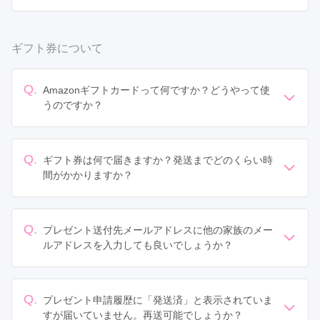
完済前でもご契約が完了していれば申請可能です。ただ
し、一部入金完了をもって契約成立とされているお店も
ございますので、その場合はMy振袖よりご連絡いたしま
ギフト券について
す。
Q.
Amazonギフトカードって何ですか？どうやって使
うのですか？
Amazonギフトカードは Amazon
(
https://www.amazon.co.jp/
) 内のショッピングにご利用
いただけるWeb上の商品券です。
Q.
ギフト券は何で届きますか？発送までどのくらい時
間がかかりますか？
詳しくはAmazonサイト内の
ギフト券の使い方ページ
を
ギフト券は、プレゼント申請時に入力したメールアドレ
ご参照ください。
ス宛に、Amazonギフトカードのギフト券番号をお送り
いたします。（『Amazonギフトカード（Eメールタイ
Q.
プレゼント送付先メールアドレスに他の家族のメー
プ）』を採用しています。） メールが届くまで最大3ヶ
ルアドレスを入力しても良いでしょうか？
月ほどかかります。
はい、プレゼントの送付先のメールアドレスは任意のメ
ールアドレスをご設定ください。
ギフト券の使い方についてはAmazonサイト内の
ギフト
なお、
myfurisode@sptdx.com
からのメールを受け取れ
券の使い方ページ
をご参照ください。 なお、
Q.
プレゼント申請履歴に「発送済」と表示されていま
るようご設定ください。
myfurisode@sptdx.com
からのメールを受け取れるよう
すが届いていません。再送可能でしょうか？