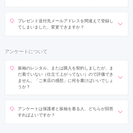
ご設定ください。
1度のみ再送を受け付けております。以下のMy振袖のサ
ポートデスクまでご連絡ください。
※Amazonギフトカードのご利用にはAmazonアカウント
Q.
プレゼント送付先メールアドレスを間違えて登録し
が必要です。
My振袖サポートデスク：
0120-907-063
てしまいました。変更できますか？
メールでのお問い合わせ：
myfurisode@teradox.net
はい、対応可能です。
以下のMy振袖のサポートデスクまでご連絡ください。
アンケートについて
My振袖サポートデスク：
0120-907-063
メールでのお問い合わせ：
myfurisode@teradox.net
※このメールアドレスはお店の連絡先ではありません。
Q.
振袖のレンタル、または購入を契約しましたが、ま
お店の連絡先はショップページなどからご確認くださ
だ着ていない（仕立て上がってない）ので評価でき
い。
ません。「ご来店の感想」に何を書けばいいでしょ
うか？
「ご来店の感想」には、振袖選び全体の感想をご入力く
ださい。
ご覧になった振袖や、対応したスタッフ（撮影の場合は
Q.
アンケートは保護者と振袖を着る人、どちらが回答
カメラマンなど）、店舗の雰囲気などについてご記入く
すればよいですか？
ださい。
保護者の方、もしくは振袖を実際にお召しになる方、ど
ちらでもアンケートにお答えいただけます。