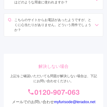
はどのような用途に使われますか？
ご記入いただいた個人情報は、以下の用途で使用いたし
ます。
Q.
こちらのサイトからお電話があったようですが、と
1.店舗からのご予約に関するご連絡
くに心当たりがありません。どういう用件でしょう
2.ご請求いただいたカタログの送付
か？
3.My振袖のキャンペーンに関する各種ご案内
このサイトからお店にお電話やWeb予約をされた方に、
4.申請いただいたAmazonギフトカードの送付
キャンペーンのご案内でご連絡しております。
5.その他、ユーザーに有益と思われる情報のご案内
ご予約のお店でご成約されている場合、アンケートにお
答えいただくとAmazonギフトカード1,000円分をプレゼ
ントしております。
解決しない場合
上記をご確認いただいても問題が解決しない場合は、下記
にお問い合わせください。
0120-907-063
メールでのお問い合わせ
myfurisode@teradox.net