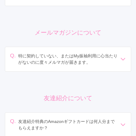
My振袖では2021年10月より会員登録が可能となりまし
た。会員登録いただくと、以下の機能が無料でご利用に
なれます。
・予約履歴の確認
メールマガジンについて
・カタログをまとめて請求できる「まとめてカタログ請
求」機能のご利用
・店舗ページや衣装のお気に入り登録
Q.
特に契約していない、またはMy振袖利用に心当たり
がないのに度々メルマガが届きます。
My振袖では店舗へのご予約やお電話、カタログ請求をし
たユーザーにメールマガジンやSMSを一律でお送りして
おります。ご案内が不要の場合は、お手数ですがメー
ル・またはお電話にてその旨をご連絡ください。
友達紹介について
My振袖サポートデスク：
0120-907-063
メールでのお問い合わせ：
myfurisode@teradox.net
Q.
友達紹介特典のAmazonギフトカードは何人分まで
もらえますか？
紹介するお友達の人数に制限はありません。その都度、