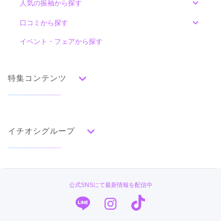
人気の振袖から探す
みんなの振袖ランキングトップ
口コミから探す
色別ランキング
イベント・フェアから探す
口コミ一覧
赤
朱
ベージュ
ピンク
オレンジ
黄
緑
水色
青
紺
紫
茶
ゴールド
シルバー
特集コンテンツ
グレー
黒
白
その他
タイプ別ランキング
成人式の前撮り・後撮り特集
古典
エレガント
キュート
クール
グラマラス
イチオシグループ
ママ振特集
レトロ
個性的振袖コーディネート特集
#振袖gram
柄別ランキング
成人式レポート
無地
花
桜
梅
菊
松
竹
牡丹
バラ
椿
TAKAZEN
振袖ブランド特集
公式SNSにて最新情報を配信中
百合
橘
蝶
鶴
松竹梅
扇面
車
華籠
PLUM
口コミ優秀店舗
熨斗
宝尽
波
雪輪
雲取り
道長取り
矢絣
幾何学
市松
縞
その他
キモノハーツ／kimono hearts