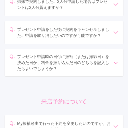
Q.
姉妹で契約しました。2人分申請した場合はプレゼ
しましては、店舗によりご利用できない場合もございま
ントは2人分貰えますか？
すので、店舗にお問い合わせください。
ご姉妹でそれぞれが6万円以上の金額でのご成約であれば
対象となります。ご予約が1名分しかない場合は、My振
袖からご連絡することがございますので、お手数ですが
Q.
プレゼント申請をした後に契約をキャンセルしまし
ご対応お願いいたします。
た。申請を取り消したいのですが可能ですか？
お手数ですが、以下のMy振袖のサポートデスクまでご連
絡ください。
My振袖サポートデスク：
0120-907-063
Q.
プレゼント申請時の日付に振袖（または撮影日）を
メールでのお問い合わせ：
myfurisode@teradox.net
決めた日か、料金を振り込んだ日のどちらを記入し
たらよいでしょうか？
レンタル・購入の場合は、ご契約された日をご記入くだ
さい。撮影の場合は、お写真撮影された日をご記入くだ
さい。
来店予約について
Q.
My振袖経由で行った予約を変更したいのですが、お