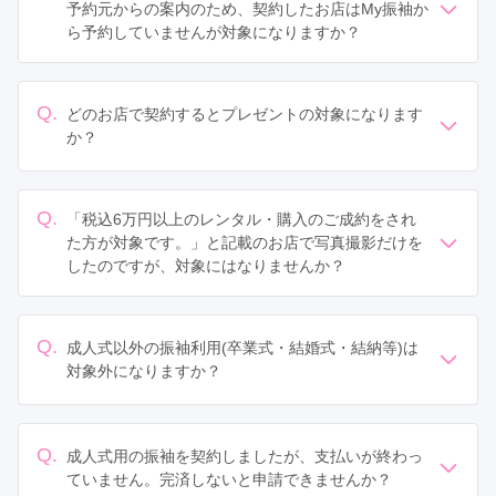
予約元からの案内のため、契約したお店はMy振袖か
ら予約していませんが対象になりますか？
My振袖よりお店に確認いたしますので、まずはプレゼン
ト申請をお願いいたします。
Q.
どのお店で契約するとプレゼントの対象になります
か？
My振袖の店舗一覧ページで、「ご成約でAmazonギフト
カード1,000円分」と記載されているお店が対象です。
レンタル・購入の場合はご成約金額が税込みで60,000円
Q.
「税込6万円以上のレンタル・購入のご成約をされ
以上、写真撮影のみの場合は税込み10,000円以上で対象
た方が対象です。」と記載のお店で写真撮影だけを
となります。
したのですが、対象にはなりませんか？
各店舗が対象にしているサービスについては、店舗詳細
前撮りだけ・後撮りだけの利用の場合は対象になりませ
ページより「My振袖限定特典あり！」の吹き出しから
ん。
「詳しく見る」をクリックしてご確認ください。
Q.
成人式以外の振袖利用(卒業式・結婚式・結納等)は
対象外になりますか？
6万円以上のお振袖のご成約であれば対象となりますが、
一部成人式のお振袖のみの店舗もございます。その場合
はMy振袖よりご連絡いたします。
Q.
成人式用の振袖を契約しましたが、支払いが終わっ
ていません。完済しないと申請できませんか？