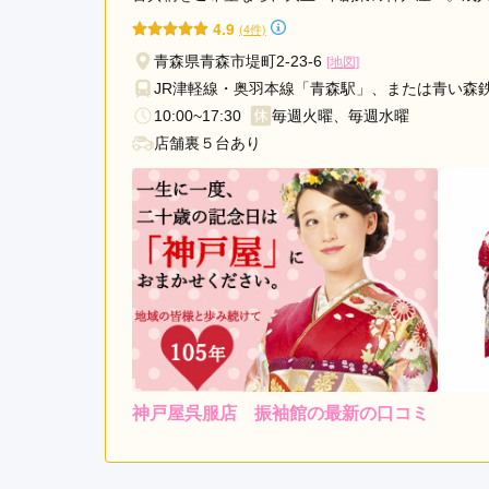
4.9
(4件)
青森県青森市堤町2-23-6
[地図]
JR津軽線・奥羽本線「青森駅」、または青い森
10:00~17:30
毎週火曜、毎週水曜
店舗裏５台あり
神戸屋呉服店 振袖館の最新の口コミ
5.0
店内
5
ご利用金額：
約120,000円
ご