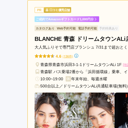
丁寧に対応してくださり、
PR
口コミ優秀店舗
ご成約でAmazonギフトカード1,000円分
神戸屋呉服店 振袖館の口コミ・評判をもっと見る
カタログあり
Web予約可能
電話予約可能
予約特典あり
BLANCHE 青森 ドリームタウンALi
大人気ふりそで専門店ブランシュ 7/31まで超おとく
4.6
(136件)
青森県青森市浜田3-1-1ドリームタウンALi 1F
[地
青森駅 バス乗場2番から「浜田循環線」乗車、イ
10:00~19:00
年末年始、毎週水曜
500台以上／ドリームタウンALi共通駐車場(無料)