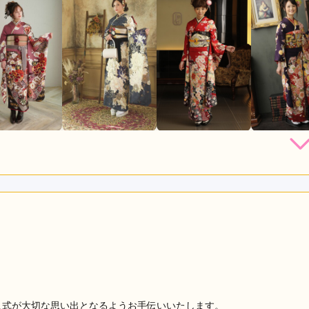
店員
5
振袖選び
5
利用目的：
レンタル /
成人式
ご利用日：2026年07月
める予定でしたが、好みの種類や提案が多く選びやすかった。兄
ポイントです。
口コミ公開日：2026年07月12
人式が大切な思い出となるようお手伝いいたします。