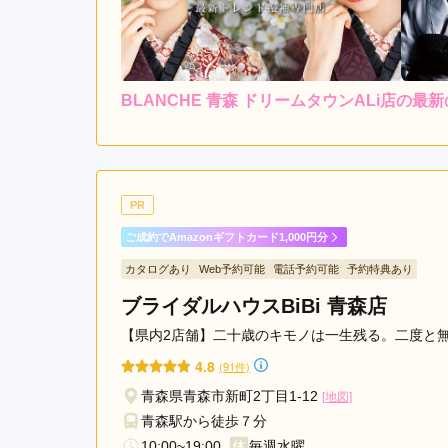
BLANCHE 青森 ドリームタウンALi店の最
4.7
店内
5
ご利用金額：
--
ご利用目的：
スタッフさんがとても優し
PR
ご成約でAmazonギフトカード1,000円分
BLANCHE 青森 ドリームタウンALi店の口コミ・
カタログあり
Web予約可能
電話予約可能
予約特典あり
ブライダルハウスBiBi 青森店
【県内2店舗】二十歳のキモノは一生残る。二度と
4.8
(91件)
青森県青森市新町2丁目1-12
[地図]
青森駅から徒歩７分
10:00~19:00
毎週水曜