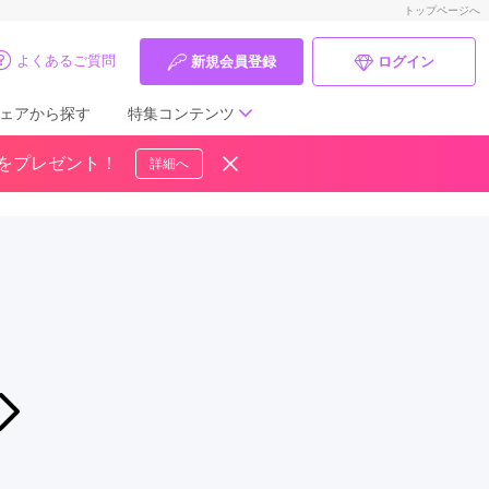
トップページへ
よくあるご質問
新規会員登録
ログイン
ェアから探す
特集コンテンツ
ドをプレゼント！
詳細へ
成人式の前撮り・後撮り特集
ママ振特集
個性的振袖コーディネート特集
成人式レポート
振袖ブランド特集
2026年07月21日〜2026年08月30日
弘前で振袖選びなら一蔵＼振袖セレブレーション／記念写真撮影付き振袖レン
口コミ優秀店舗
一蔵＆オンディーヌ 弘前店
振袖タイプ診断