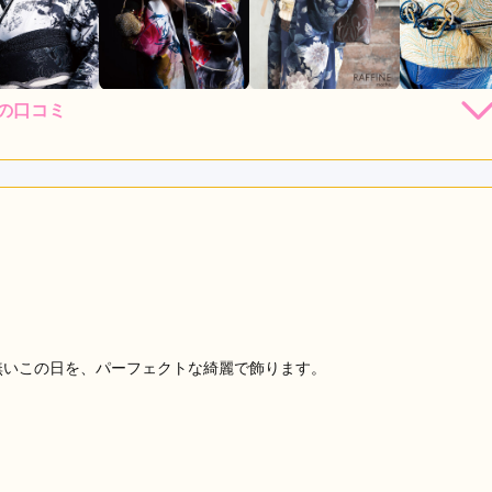
新の口コミ
店員
5
振袖選び
4
レンタル /
成人式
ご利用日：2026年04月
くてうれしかったです
口コミ公開日：2026年07月23
評判をもっと見る
無いこの日を、パーフェクトな綺麗で飾ります。