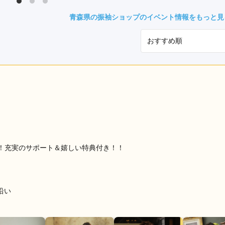
県(52)
島根県(26)
山口県(60)
青森県の振袖ショップのイベント情報をもっと見
九州／沖縄
(51)
福岡県(160)
熊本県(67)
長崎県(44)
佐賀県(25)
大分県(36)
宮崎県(41)
鹿児島県(31)
沖縄県(40)
！充実のサポート＆嬉しい特典付き！！
沿い