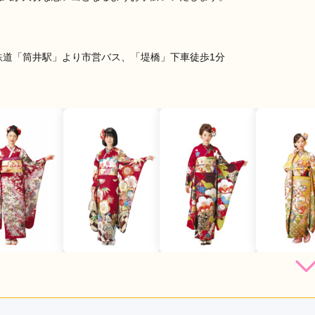
鉄道「筒井駅」より市営バス、「堤橋」下車徒歩1分
店員
5
振袖選び
5
利用目的：
レンタル /
成人式
ご利用日：2026年03月