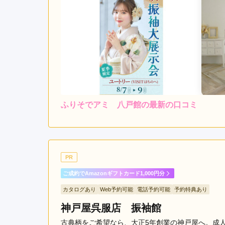
ふりそでアミ 八戸館の最新の口コミ
5.0
店内
5
ご利用金額：
約200,000円
ご
いくつか回って振り袖を決
PR
弟割があったことは嬉しい
ご成約でAmazonギフトカード1,000円分
カタログあり
Web予約可能
電話予約可能
予約特典あり
ふりそでアミ 八戸館の口コミ・評判をもっと見る
神戸屋呉服店 振袖館
古典柄をご希望なら、大正5年創業の神戸屋へ。成