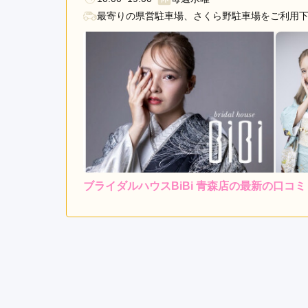
最寄りの県営駐車場、さくら野駐車場をご利用
ブライダルハウスBiBi 青森店の最新の口コミ
レンタ
ル
5.0
店内
5
ご利用金額：
約105,000円
ご
とても親身になって振袖選
リーズナブルなのに、支払