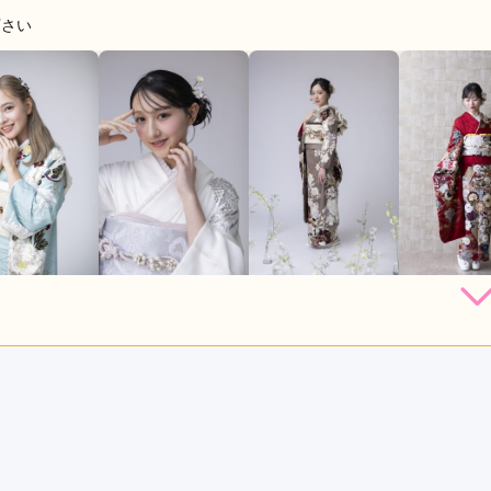
下さい
220,000
231,000
231,000
242,
円~(税
レンタ
円~(税
レンタ
円~(税
レンタ
ル
ル
ル
込)
込)
込)
店員
5
振袖選び
5
利用目的：
レンタル /
成人式
ご利用日：2026年07月
びについてアドバイス頂き助かりました。また、他店と比べても
い方法なども融通が効いて良かったです。
口コミ公開日：2026年07月31