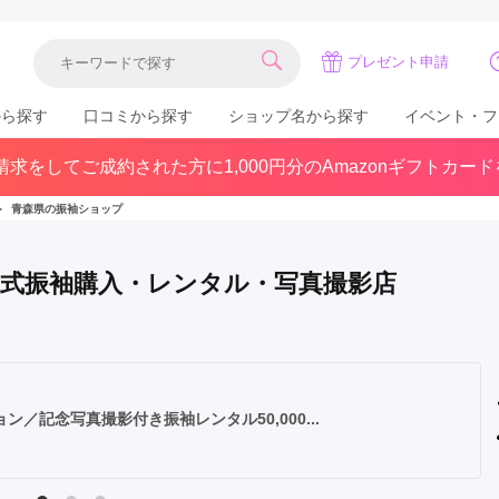
プレゼント申請
から探す
口コミから探す
ショップ名から探す
イベント・フ
求をしてご成約された方に1,000円分のAmazonギフトカー
関東
県(30)
東京都(383)
千葉県(183)
＞
青森県の振袖ショップ
(36)
埼玉県(246)
神奈川県(228)
茨城県(93)
群馬県(57)
栃木県(54)
人式振袖購入・レンタル・写真撮影店
北陸
石川県(57)
福井県(38)
富山県(37)
(80)
記念写真撮影付き振袖レンタル50,000...
中国
広島県(87)
岡山県(69)
鳥取県(29)