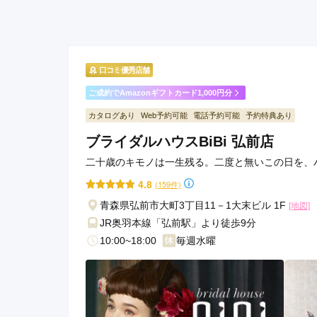
ブライダルハウスBiBi 青森店の口コミ・評判をも
口コミ優秀店舗
ご成約でAmazonギフトカード1,000円分
カタログあり
Web予約可能
電話予約可能
予約特典あり
ブライダルハウスBiBi 弘前店
二十歳のキモノは一生残る。二度と無いこの日を、
4.8
(159件)
青森県弘前市大町3丁目11－1大末ビル 1F
[地図]
JR奥羽本線「弘前駅」より徒歩9分
10:00~18:00
毎週水曜