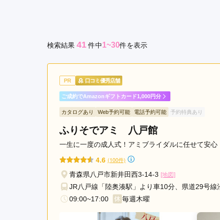
市
京都府(134)
滋賀県(55)
奈良
つ
和歌山県(36)
が
41
1~30
検索結果
件
中
件を表示
る
四国
市
香川県(44)
徳島県(23)
愛媛県
五
高知県(30)
PR
口コミ優秀店舗
所
川
ご成約でAmazonギフトカード1,000円分
原
カタログあり
Web予約可能
電話予約可能
予約特典あり
市
ふりそでアミ 八戸館
十
和
一生に一度の成人式！アミブライダルに任せて安心
田
4.6
(100件)
市
青森県八戸市新井田西3-14-3
[地図]
JR八戸線「陸奥湊駅」より車10分、県道29号線
09:00~17:00
毎週木曜