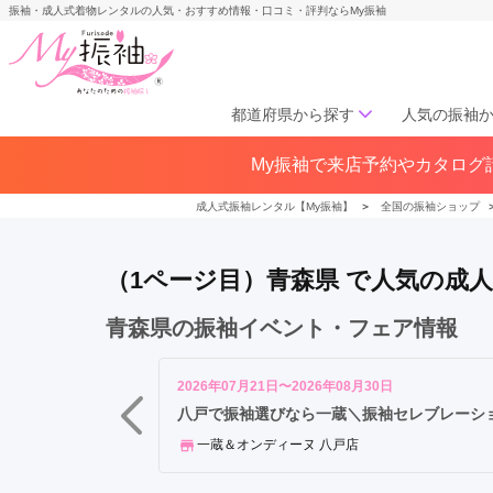
振袖・成人式着物レンタルの人気・おすすめ情報・口コミ・評判ならMy振袖
都道府県から探す
人気の振袖
青
My振袖で来店予約やカタログ請
北海道／東北
森
北海道(141)
青森県(41)
岩手
市
成人式振袖レンタル【My振袖】
＞
全国の振袖ショップ
宮城県(72)
秋田県(29)
山形県
弘
福島県(60)
前
（1ページ目）青森県 で人気の成
市
八
中部
青森県の振袖イベント・フェア情報
戸
愛知県(285)
静岡県(148)
市
岐阜県(85)
三重県(76)
長野県
む
2026年07月21日〜2026年08月30日
山梨県(37)
新潟県(65)
つ
八戸で振袖選びなら一蔵＼振袖セレブレーション／
市
一蔵＆オンディーヌ 八戸店
関西
三
沢
大阪府(307)
兵庫県(195)