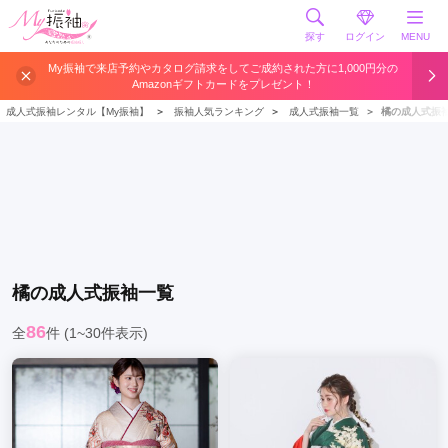
探す
ログイン
MENU
My振袖で来店予約やカタログ請求をしてご成約された方に1,000円分の
Amazonギフトカードをプレゼント！
成人式振袖レンタル【My振袖】
＞
振袖人気ランキング
＞
成人式振袖一覧
＞
橘の成人式振
橘
の成人式振袖一覧
86
全
件
(1~30件表示)