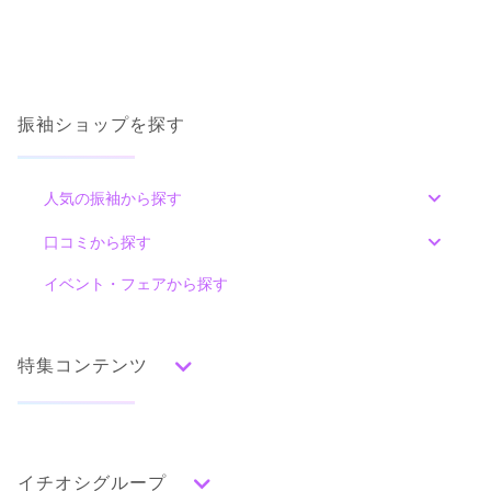
振袖ショップを探す
人気の振袖から探す
みんなの振袖ランキングトップ
口コミから探す
色別ランキング
イベント・フェアから探す
口コミ一覧
赤
朱
ベージュ
ピンク
オレンジ
黄
緑
水色
青
紺
紫
茶
ゴールド
シルバー
特集コンテンツ
グレー
黒
白
その他
タイプ別ランキング
成人式の前撮り・後撮り特集
古典
エレガント
キュート
クール
グラマラス
イチオシグループ
ママ振特集