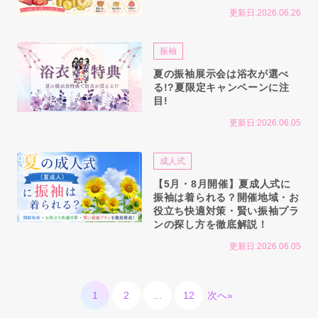
更新日:2026.06.26
振袖
夏の振袖展示会は浴衣が選べ
る!?夏限定キャンペーンに注
目!
更新日:2026.06.05
成人式
【5月・8月開催】夏成人式に
振袖は着られる？開催地域・お
役立ち快適対策・賢い振袖プラ
ンの探し方を徹底解説！
更新日:2026.06.05
1
2
...
12
次へ»