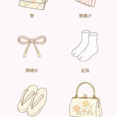
帯
帯揚げ
帯締め
足袋