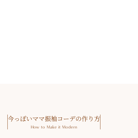
What’s Mama Furisode Support Shop?
手持ちの振袖を持ち込んで、成人式で着られる
ように整えてくれるショップのことです。
コーディネートやお直しの相談ができ、
成人式までサポートしてもらえます。
今っぽいママ振袖コーデの作り方
How to Make it Modern