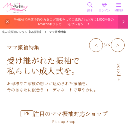
探す
ログイン
MENU
My振袖で来店予約やカタログ請求をしてご成約された方に1,000円分の
Amazonギフトカードをプレゼント！
成人式振袖レンタル【My振袖】
＞
ママ振袖特集
3/6
ママ振袖特集
受け継がれた振袖で
Scroll
私らしい成人式を。
お母様やご家族の想いが込められた振袖を、
今のあなたに似合うコーディネートで華やかに。
注目のママ振袖対応ショップ
PR
Pick up Shop