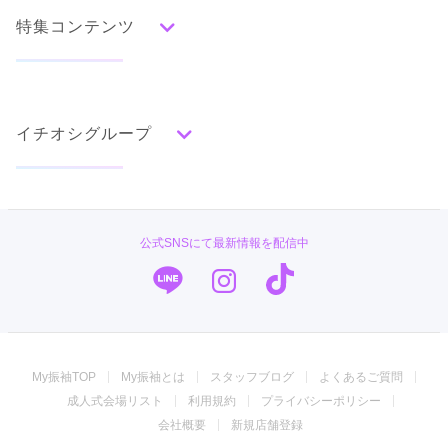
水色
青
紺
紫
茶
ゴールド
シルバー
特集コンテンツ
グレー
黒
白
その他
タイプ別ランキング
成人式の前撮り・後撮り特集
古典
エレガント
キュート
クール
グラマラス
イチオシグループ
ママ振特集
レトロ
個性的振袖コーディネート特集
菊京屋
柄別ランキング
成人式レポート
無地
花
桜
梅
菊
松
竹
牡丹
バラ
椿
TAKAZEN
振袖ブランド特集
公式SNSにて最新情報を配信中
百合
橘
蝶
鶴
松竹梅
扇面
車
華籠
キモノハーツ／kimono hearts
口コミ優秀店舗
熨斗
宝尽
波
雪輪
雲取り
道長取り
矢絣
幾何学
市松
縞
その他
PLUM
振袖タイプ診断
振袖専門店 オンディーヌ
My振袖TOP
My振袖とは
スタッフブログ
よくあるご質問
ジョイフル恵利
成人式会場リスト
利用規約
プライバシーポリシー
振袖館COCOL
会社概要
新規店舗登録