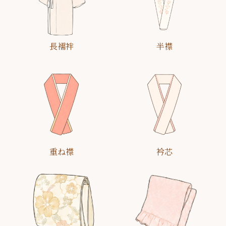
長襦袢
半襟
重ね襟
衿芯