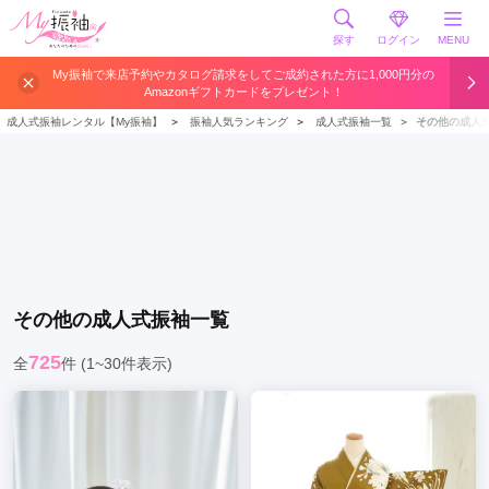
探す
ログイン
MENU
My振袖で来店予約やカタログ請求をしてご成約された方に1,000円分の
Amazonギフトカードをプレゼント！
成人式振袖レンタル【My振袖】
＞
振袖人気ランキング
＞
成人式振袖一覧
＞
その他の成人
その他
の成人式振袖一覧
725
全
件
(1~30件表示)