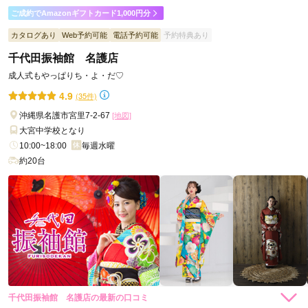
ご利用目的：
レンタル /
成人式
ご成約でAmazonギフトカード1,000円分
ご利用日：2026年05月
カタログあり
Web予約可能
電話予約可能
予約特典あり
スタッフさんがとても対応が丁寧で優しかったので良かったで
千代田振袖館 名護店
す
成人式もやっぱりち・よ・だ♡
4.9
(35件)
口コミ公開日：2026年06月27日
千代田振袖館 北谷店の口コミ・評判をもっと見る
沖縄県名護市宮里7-2-67
[地図]
大宮中学校となり
10:00~18:00
毎週水曜
約20台
千代田振袖館 名護店の最新の口コミ