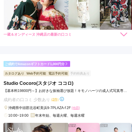
一蔵＆オンディーヌ 沖縄店の最新の口コミ
198,000
198,000
レン
円~
レン
円~
タル
タル
4.5
(税込)
(税込)
398,000
498,000
購
円~
購
円~
入
入
店内
4
店員
5
振袖選び
4
撮影
5
(税込)
(税込)
ご利用金額：
--
ご利用目的：
写真撮影 /
成人式
ご成約でAmazonギフトカード1,000円分
ご利用日：2026年03月
カタログあり
Web予約可能
電話予約可能
予約特典あり
細かく丁寧な対応でした。

Studio Cocoro(スタジオ ココロ)
撮影途中に気分不良になった娘を気遣って頂き、また、じっく
【基本料19800円～】お好きな振袖選び放題！キモノハーツの成人式写真専門
り時間をかけて撮影して頂きました。

スタジオ♪
衣装もヘアメイクも最高でした。
成約者の口コミ 少数あり
(2件)
沖縄県中頭郡北谷町美浜9-7PLAZA-f 2F
[地図]
口コミ公開日：2026年05月18日
10:00~19:00
年末年始、毎週火曜、毎週水曜
一蔵＆オンディーヌ 沖縄店の口コミ・評判をもっと見る