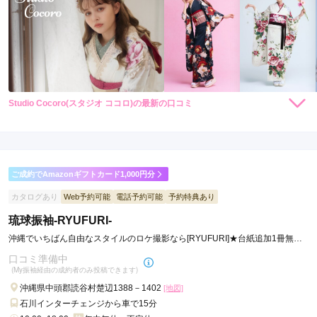
Studio Cocoro(スタジオ ココロ)の最新の口コミ
248,000
248,000
レン
円~
レン
円~
タル
タル
4.7
(税込)
(税込)
530,000
530,000
購
円~
購
円~
入
入
店内
4
店員
5
振袖選び
5
(税込)
(税込)
ご利用金額：
--
ご利用目的：
レンタル /
成人式
ご成約でAmazonギフトカード1,000円分
ご利用日：2026年04月
カタログあり
Web予約可能
電話予約可能
予約特典あり
キャンペーンのサービスがすごく良かったです
琉球振袖-RYUFURI-
沖縄でいちばん自由なスタイルのロケ撮影なら[RYUFURI]★台紙追加1冊無料
口コミ公開日：2026年05月21日
キャンペーン実施中★
口コミ準備中
Studio Cocoro(スタジオ ココロ)の口コミ・評判をもっと見る
(My振袖経由の成約者のみ投稿できます)
沖縄県中頭郡読谷村楚辺1388－1402
[地図]
石川インターチェンジから車で15分