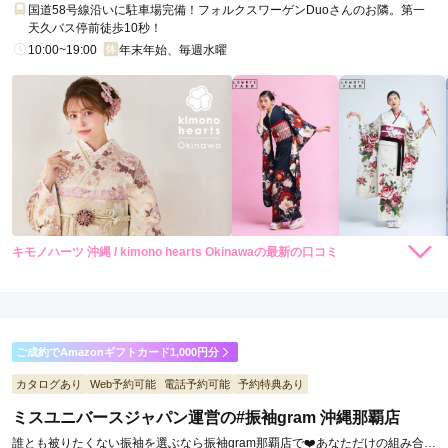
国道58号線沿いに駐車場完備！フォルクスワーゲンDuoさんのお隣。第一
天久バス停前徒歩10秒！
10:00~19:00
年末年始、毎週水曜
キモノハーツ 沖縄 / kimono hearts Okinawaの最新の口コミ
248,000
248,000
レン
円~
レン
円~
タル
タル
4.0
(税込)
(税込)
530,000
530,000
購
円~
購
円~
入
入
店内
4
店員
4
振袖選び
4
(税込)
(税込)
ご利用金額：
--
ご利用目的：
レンタル /
成人式
ご成約でAmazonギフトカード1,000円分
ご利用日：2026年06月
カタログあり
Web予約可能
電話予約可能
予約特典あり
娘２人、姉妹そろってレンタル予約で来店しました。担当の方
ミスユニバースジャパン運営の#振袖gram 沖縄那覇店
が２名いて、それぞれ対応していただいた為、スムーズでし
誰とも被りたくない振袖を選ぶなら振袖gram那覇店で❤️あなただけの組み合わ
た。品数も多く選びやすいようでした。