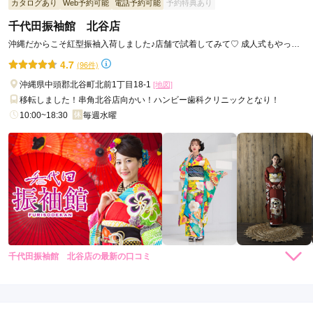
カタログあり
Web予約可能
電話予約可能
予約特典あり
かったです。
千代田振袖館 北谷店
口コミ公開日：2025年02月22日
沖縄だからこそ紅型振袖入荷しました♪店舗で試着してみて♡ 成人式もやっぱ
りち・よ・だ
ジョイフル恵利 沖縄店の口コミ・評判をもっと見る
4.7
(96件)
沖縄県中頭郡北谷町北前1丁目18-1
[地図]
移転しました！串角北谷店向かい！ハンビー歯科クリニックとなり！
10:00~18:30
毎週水曜
千代田振袖館 北谷店の最新の口コミ
4.7
店内
5
店員
5
振袖選び
4
ご利用金額：
約190,000円