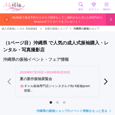
探す
ログイン
MENU
那
My振袖で来店予約やカタログ請求をしてご成約された方に1,000円分の
Amazonギフトカードをプレゼント！
覇
市
成人式振袖レンタル【My振袖】
＞
全国の振袖ショップ
＞
沖縄県の振袖ショップ
う
る
（1ページ目）沖縄県 で人気の成人式振袖購入・レ
ま
ンタル・写真撮影店
市
沖
沖縄県の振袖イベント・フェア情報
縄
市
2026年07月15日〜2026年08月28日
2026年
浦
夏の新作振袖展覧会
ブラッ
添
ギャル振袖専門店ジャンヌダルクBy #振袖gram
龍,
市
那覇...
覇...
豊
見
城
沖縄県の振袖ショップのイベント情報をもっと見る
市