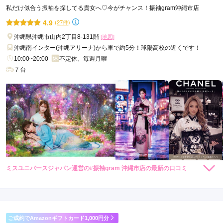
私だけ似合う振袖を探してる貴女へ♡今がチャンス！振袖gram沖縄市店
4.9
(27件)
沖縄県沖縄市山内2丁目8-131階
[地図]
沖縄南インター(沖縄アリーナ)から車で約5分！球陽高校の近くです！
10:00~20:00
不定休、毎週月曜
７台
ミスユニバースジャパン運営の#振袖gram 沖縄市店の最新の口コミ
88,000
88,000
レンタ
円~
レンタ
円~
ル
ル
5.0
(税込)
(税込)
240,000
290,000
購
円~
購
円~
入
入
店内
5
店員
5
振袖選び
5
(税込)
(税込)
ご利用金額：
約88,000円
ご利用目的：
レンタル /
成人式
ご成約でAmazonギフトカード1,000円分
ご利用日：2026年03月