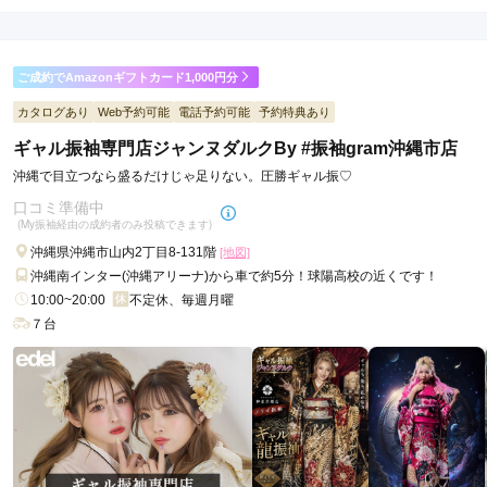
入
入
(税込)
(税込)
ご成約でAmazonギフトカード1,000円分
カタログあり
Web予約可能
電話予約可能
予約特典あり
ギャル振袖専門店ジャンヌダルクBy #振袖gram沖縄市店
沖縄で目立つなら盛るだけじゃ足りない。圧勝ギャル振♡
口コミ準備中
(My振袖経由の成約者のみ投稿できます)
沖縄県沖縄市山内2丁目8-131階
[地図]
沖縄南インター(沖縄アリーナ)から車で約5分！球陽高校の近くです！
10:00~20:00
不定休、毎週月曜
７台