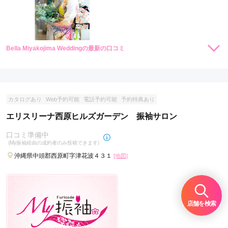
Bella Miyakojima Weddingの最新の口コミ
現在表示可能な口コミはございません。
カタログあり
Web予約可能
電話予約可能
予約特典あり
エリスリーナ西原ヒルズガーデン 振袖サロン
口コミ準備中
(My振袖経由の成約者のみ投稿できます)
沖縄県中頭郡西原町字津花波４３１
[地図]
店舗を検索