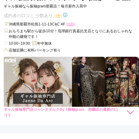
ギャル振袖なら振袖gram那覇店！毎月新作入荷中
成約者の口コミ 少数あり
(1件)
沖縄県那覇市松島1-11-13C&C 4F
[地図]
おもろまち駅から徒歩10分！琉球銀行真嘉比支店となりにあるおしゃれな
外観の建物です！
10:00~19:00
年中無休
店舗近隣に有料パーキング有り
ギャル振袖専門店ジャンヌダルクBy #振袖gram 那覇店の最新の口
88,000
88,000
レンタ
円~
レンタ
円~
コミ
ル
ル
(税込)
(税込)
5.0
240,000
290,000
購
円~
購
円~
入
入
(税込)
(税込)
店内
5
店員
5
振袖選び
5
ご利用金額：
約80,000円