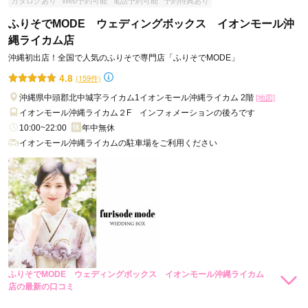
カタログあり
Web予約可能
電話予約可能
予約特典あり
My振袖を通して事前予約をして伺ったおかげで、振袖やふり
ふりそでMODE ウェディングボックス イオンモール沖
ホについての知識が深い方が受付してくださいました。はじめ
縄ライカム店
てのことで初歩的な疑問も沢山ありましたが、笑うことなく真
沖縄初出店！全国で人気のふりそで専門店「ふりそでMODE」
摯に答えていただき、安心して契約することができました。
4.8
(159件)
口コミ公開日：2023年02月03日
沖縄県中頭郡北中城字ライカム1イオンモール沖縄ライカム 2階
[地図]
スタジオアリス 浦添西海岸パルコシティ店の口コミ・評判をもっと見る
イオンモール沖縄ライカム２F インフォメーションの後ろです
10:00~22:00
年中無休
イオンモール沖縄ライカムの駐車場をご利用ください
ふりそでMODE ウェディングボックス イオンモール沖縄ライカム
店の最新の口コミ
5.0