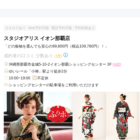
現在表示可能な口コミはございません。
カタログあり
Web予約可能
電話予約可能
予約特典あり
スタジオアリス イオン那覇店
「どの振袖を選んでも安心の99,800円（税込109,780円）！」
成約者の口コミ 少数あり
(1件)
沖縄県那覇市金城5-10-2イオン那覇ショッピングセンター 3F
[地図]
ゆいレール「小禄」駅より徒歩2分
10:00~19:00
不定休
ショッピングセンターの駐車場をご利用いただけます