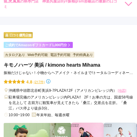
龍,虎,鳳凰の柄専門店 神楽呉服店By#振袖gram那覇店の最新の口コ
88,000
88,000
レンタ
円~
レンタ
円~
ミ
ル
ル
(税込)
(税込)
260,000
290,000
現在表示可能な口コミはございません。
購
円~
購
円~
入
入
(税込)
(税込)
口コミ優秀店舗
ご成約でAmazonギフトカード1,000円分
カタログあり
Web予約可能
電話予約可能
予約特典あり
キモノハーツ 美浜 / kimono hearts Mihama
振袖だけじゃない！小物からヘアメイク・ネイルまで!トータルコーディネート
ならキモノハーツ♪
4.8
(217件)
沖縄県中頭郡北谷町美浜9-7PLAZA f 2F（アメリカンビレッジ内）
[地図]
駐車場完備のアメリカンビレッジ内PLAZA f 2F！お車の方は、国道58号線
を北上して 左前方に観覧車が見えてきたら「桑江」交差点を左折。「桑
江」バス停より徒歩3分。
10:00~19:00
年末年始、毎週水曜