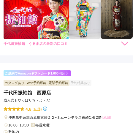
千代田振袖館 うるま店の最新の口コミ
5.0
店内
5
店員
5
振袖選び
5
ご利用金額：
約150,000円
ご利用目的：
レンタル /
成人式
ご成約でAmazonギフトカード1,000円分
ご利用日：2026年05月
カタログあり
Web予約可能
電話予約可能
予約特典あり
スタッフの対応がとてもよかった
千代田振袖館 西原店
成人式もやっぱりち・よ・だ
口コミ公開日：2026年06月27日
4.8
(49件)
千代田振袖館 うるま店の口コミ・評判をもっと見る
沖縄県中頭郡西原町東崎２２−３ムーンテラス東崎C棟 2階
[地図]
10:00~18:30
毎週水曜
敷地内