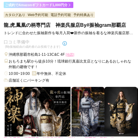
ご利用目的：
レンタル /
成人式
ご成約でAmazonギフトカード1,000円分
ご利用日：2025年11月
カタログあり
Web予約可能
電話予約可能
予約特典あり
スタッフの神対応に感激！

龍,虎,鳳凰の柄専門店 神楽呉服店By#振袖gram那覇店
ブログにもご紹介させて頂きました。
トレンドに合わせた振袖新作を毎月入荷❤️新作の振袖を着るな神楽呉服店那覇
店へお越しください
口コミ準備中
口コミ公開日：2025年12月01日
(My振袖経由の成約者のみ投稿できます)
ギャル振袖専門店ジャンヌダルクBy #振袖gram 那覇店の口コミ・評判を
沖縄県那覇市松島1-11-13C&C 4F
もっと見る
[地図]
おもろまち駅から徒歩10分！琉球銀行真嘉比支店となりにあるおしゃれな
外観の建物です！
10:00~19:00
年中無休、不定休
店舗近くにパーキング有