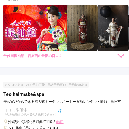
千代田振袖館 西原店の最新の口コミ
5.0
店内
5
店員
5
振袖選び
5
ご利用金額：
約140,000円
ご利用目的：
レンタル /
成人式
カタログあり
Web予約可能
電話予約可能
予約特典あり
ご利用日：2026年05月
Teo hairmake&spa
どんな振袖を着たいかというイメージがあまりかたまっていな
美容室だからできる成人式トータルサポートー振袖レンタル・撮影・当日支度
くて、曖昧な要望しか出せなかったのですが、スタッフの方が
を一つのお店で完結
口コミ準備中
いろんなアイデアを出してくれて着付けも早かったので、自分
(My振袖経由の成約者のみ投稿できます)
が可愛いと思える振袖がスムーズに決まりました！
沖縄県中頭郡北谷町桑江119-2
[地図]
５８号線「桑江」交差点より3分