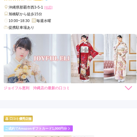
沖縄県那覇市西3-5-1
[地図]
旭橋駅から徒歩15分
10:00~18:30
毎週水曜
提携駐車場あり
ジョイフル恵利 沖縄店の最新の口コミ
264,000
308,000
レン
円~
レン
円~
タル
タル
5.0
(税込)
(税込)
382,800
473,000
購
円~
購
円~
入
入
店内
5
店員
5
振袖選び
5
(税込)
(税込)
ご利用金額：
約230,000円
ご利用目的：
レンタル /
成人式
口コミ優秀店舗
ご利用日：2025年01月
ご成約でAmazonギフトカード1,000円分
振袖を決めるときに素早く試着させてくださりとても選びやす