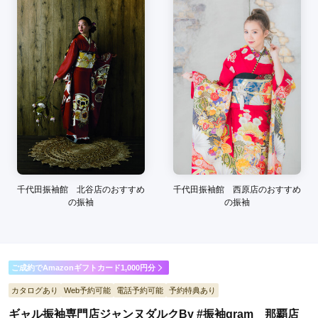
丁寧に対応してくれてありがとうございました！

成人式がもっと楽しみになりました♩
口コミ公開日：2026年02月16日
ミスユニバースジャパン運営の#振袖gram 沖縄那覇店の口コミ・評判をも
っと見る
千代田振袖館 北谷店のおすすめ
千代田振袖館 西原店のおすすめ
の振袖
の振袖
ご成約でAmazonギフトカード1,000円分
カタログあり
Web予約可能
電話予約可能
予約特典あり
ギャル振袖専門店ジャンヌダルクBy #振袖gram 那覇店