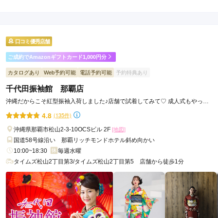
4.7
店内
5
店員
5
振袖選び
4
ご利用金額：
約140,000円
ご利用目的：
レンタル /
成人式
口コミ優秀店舗
ご利用日：2026年05月
ご成約でAmazonギフトカード1,000円分
スタッフの方が丁寧に対応してくれて良かった
カタログあり
Web予約可能
電話予約可能
予約特典あり
千代田振袖館 那覇店
口コミ公開日：2026年05月24日
千代田振袖館 名護店の口コミ・評判をもっと見る
沖縄だからこそ紅型振袖入荷しました♪店舗で試着してみて♡ 成人式もやっぱ
りち・よ・だ
4.8
(135件)
沖縄県那覇市松山2-3-10OCSビル 2F
[地図]
国道58号線沿い 那覇リッチモンドホテル斜め向かい
10:00~18:30
毎週水曜
タイムズ松山2丁目第3/タイムズ松山2丁目第5 店舗から徒歩1分