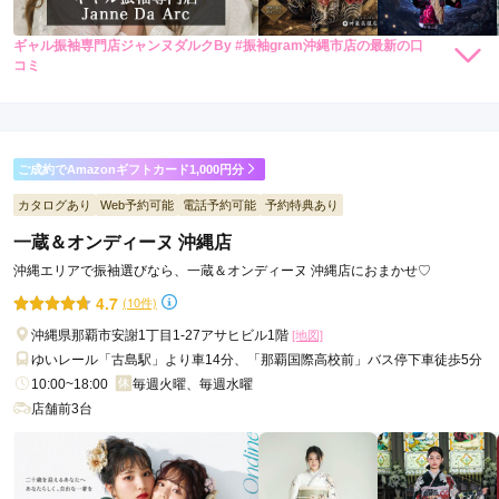
ギャル振袖専門店ジャンヌダルクBy #振袖gram沖縄市店の最新の口
88,000
88,000
レンタ
円~
レンタ
円~
コミ
ル
ル
(税込)
(税込)
290,000
290,000
現在表示可能な口コミはございません。
購
円~
購
円~
入
入
(税込)
(税込)
ご成約でAmazonギフトカード1,000円分
カタログあり
Web予約可能
電話予約可能
予約特典あり
一蔵＆オンディーヌ 沖縄店
沖縄エリアで振袖選びなら、一蔵＆オンディーヌ 沖縄店におまかせ♡
4.7
(10件)
沖縄県那覇市安謝1丁目1-27アサヒビル1階
[地図]
ゆいレール「古島駅」より車14分、「那覇国際高校前」バス停下車徒歩5分
10:00~18:00
毎週火曜、毎週水曜
店舗前3台