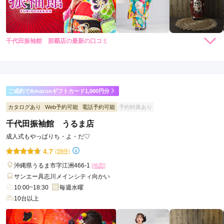
千代田振袖館 那覇店の最新の口コミ
5.0
店内
5
店員
5
振袖選び
5
ご利用金額：
約66,000円
ご利用目的：
レンタル /
成人式
ご成約でAmazonギフトカード1,000円分
ご利用日：2026年05月
カタログあり
Web予約可能
電話予約可能
予約特典あり
稲永店長が、親切丁寧に、対応してくださり大変ありがたかっ
千代田振袖館 うるま店
たです。

成人式もやっぱりち・よ・だ♡
日本一派手な北九州の成人式もコーディネートをされただけあ
って、娘に似合う振袖と袴を、見立ていただき安心して託

4.7
(59件)
せることができました。成人式、卒業式の袴等、宜しくお願い
沖縄県うるま市字江洲466-1
[地図]
します
サンエー具志川メインシティ向かい
10:00~18:30
毎週水曜
口コミ公開日：2026年06月05日
10台以上
千代田振袖館 那覇店の口コミ・評判をもっと見る