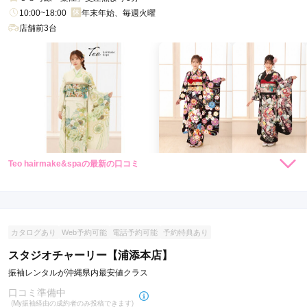
口コミ公開日：2026年06月27日
10:00~18:00
年末年始、毎週火曜
千代田振袖館 西原店の口コミ・評判をもっと見る
店舗前3台
Teo hairmake&spaの最新の口コミ
22,000
55,000
レンタ
円~
レンタ
円~
ル
ル
(税込)
(税込)
現在表示可能な口コミはございません。
カタログあり
Web予約可能
電話予約可能
予約特典あり
スタジオチャーリー【浦添本店】
振袖レンタルが沖縄県内最安値クラス
口コミ準備中
(My振袖経由の成約者のみ投稿できます)