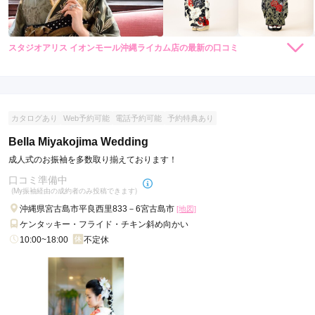
スタジオアリス イオンモール沖縄ライカム店の最新の口コミ
現在表示可能な口コミはございません。
カタログあり
Web予約可能
電話予約可能
予約特典あり
Bella Miyakojima Wedding
成人式のお振袖を多数取り揃えております！
口コミ準備中
(My振袖経由の成約者のみ投稿できます)
沖縄県宮古島市平良西里833－6宮古島市
[地図]
ケンタッキー・フライド・チキン斜め向かい
10:00~18:00
不定休