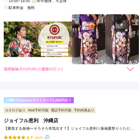
10:00~18:00
年中無休、不定休
駐車料金 無料
琉球振袖-RYUFURI-の最新の口コミ
現在表示可能な口コミはございません。
ご成約でAmazonギフトカード1,000円分
カタログあり
Web予約可能
電話予約可能
予約特典あり
ジョイフル恵利 沖縄店
【勝負する振袖ーそろそろ本気出す？】ジョイフル恵利☆振袖夏祭り☆ただい
ま開催中！！
4.7
(66件)