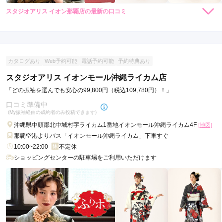
スタジオアリス イオン那覇店の最新の口コミ
4.0
店内
4
店員
3
振袖選び
5
ご利用金額：
約100,000円
ご利用目的：
レンタル /
成人式
カタログあり
Web予約可能
電話予約可能
予約特典あり
ご利用日：2021年12月
スタジオアリス イオンモール沖縄ライカム店
店員さんがフレンドリーでした
「どの振袖を選んでも安心の99,800円（税込109,780円）！」
口コミ準備中
口コミ公開日：2022年01月07日
(My振袖経由の成約者のみ投稿できます)
スタジオアリス イオン那覇店の口コミ・評判をもっと見る
沖縄県中頭郡北中城村字ライカム1番地イオンモール沖縄ライカム4F
[地図]
那覇空港よりバス「イオンモール沖縄ライカム」下車すぐ
10:00~22:00
不定休
ショッピングセンターの駐車場をご利用いただけます