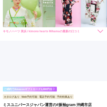
キモノハーツ 美浜 / kimono hearts Mihamaの最新の口コミ
248,000
248,000
レン
円~
レン
円~
タル
タル
4.0
(税込)
(税込)
530,000
530,000
購
円~
購
円~
入
入
店内
4
店員
4
振袖選び
4
(税込)
(税込)
ご利用金額：
--
ご利用目的：
レンタル /
成人式
ご利用日：2026年07月
丁寧に対応してくださり

こちらを利用してよかった
口コミ公開日：2026年08月06日
ご成約でAmazonギフトカード1,000円分
キモノハーツ 美浜 / kimono hearts Mihamaの口コミ・評判をもっと見る
カタログあり
Web予約可能
電話予約可能
予約特典あり
ミスユニバースジャパン運営の#振袖gram 沖縄市店