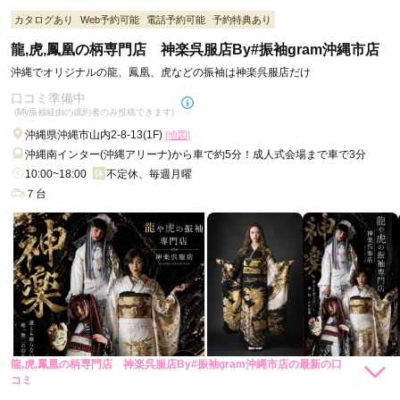
カタログあり
Web予約可能
電話予約可能
予約特典あり
スタッフの対応がとても振袖を選ぶ際に非常に助かりました
龍,虎,鳳凰の柄専門店 神楽呉服店By#振袖gram沖縄市店
沖縄でオリジナルの龍、鳳凰、虎などの振袖は神楽呉服店だけ
口コミ公開日：2026年04月19日
口コミ準備中
ミスユニバースジャパン運営の#振袖gram 沖縄市店の口コミ・評判をもっ
(My振袖経由の成約者のみ投稿できます)
と見る
沖縄県沖縄市山内2-8-13(1F)
[地図]
沖縄南インター(沖縄アリーナ)から車で約5分！成人式会場まで車で3分
10:00~18:00
不定休、毎週月曜
７台
龍,虎,鳳凰の柄専門店 神楽呉服店By#振袖gram沖縄市店の最新の口
88,000
88,000
レンタ
円~
レンタ
円~
コミ
ル
ル
(税込)
(税込)
290,000
290,000
現在表示可能な口コミはございません。
購
円~
購
円~