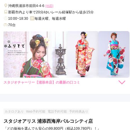
沖縄県浦添市前田4-4-6
[地図]
那覇市内より車で20分/ゆいレール経塚駅から徒歩15分
10:00~18:30
毎週火曜、毎週水曜
70台
スタジオチャーリー【浦添本店】の最新の口コミ
現在表示可能な口コミはございません。
カタログあり
Web予約可能
電話予約可能
予約特典あり
スタジオアリス 浦添西海岸パルコシティ店
「どの振袖を選んでも安心の99,800円（税込109,780円）！」