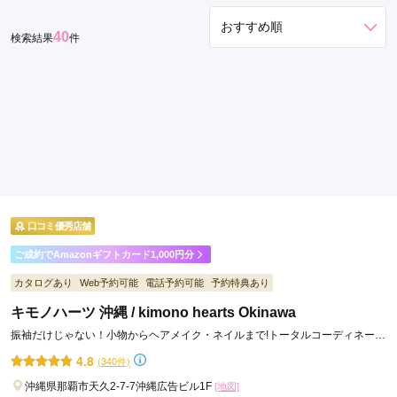
名
40
検索結果
件
護
市
宜
野
湾
市
宮
古
島
口コミ優秀店舗
市
ご成約でAmazonギフトカード1,000円分
カタログあり
Web予約可能
電話予約可能
予約特典あり
キモノハーツ 沖縄 / kimono hearts Okinawa
振袖だけじゃない！小物からヘアメイク・ネイルまで!トータルコーディネート
ならキモノハーツ♪
4.8
(340件)
沖縄県那覇市天久2-7-7沖縄広告ビル1F
[地図]