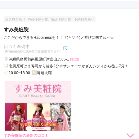
店内
5
店員
5
振袖選び
5
ご利用金額：
約365,000円
ご利用目的：
レンタル /
成人式
カタログあり
Web予約可能
電話予約可能
予約特典あり
ご利用日：2026年01月
すみ美粧院
丁寧でよかったです。
ここだからできるHappinessを！！ヾ(＾▽＾)ノ遊びに来てね～☆
口コミ準備中
口コミ公開日：2026年02月19日
(My振袖経由の成約者のみ投稿できます)
ふりそでMODE ウェディングボックス イオンモール沖縄ライカム店の口
沖縄県島尻郡南風原町津嘉山1565-1
[地図]
コミ・評判をもっと見る
南風原町はま寿司から徒歩2分☆サンエーつかざんシティから徒歩7分！
10:00~18:00
毎週火曜
すみ美粧院の最新の口コミ