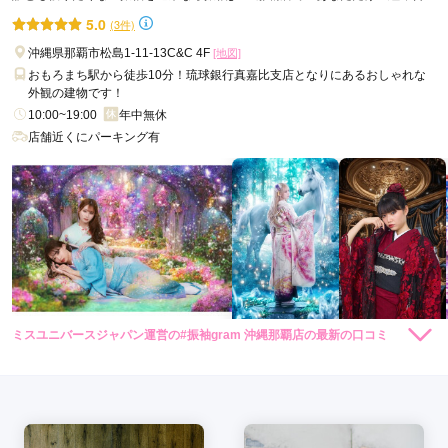
せが可能です
5.0
(3件)
口コミ公開日：2026年07月07日
沖縄県那覇市松島1-11-13C&C 4F
[地図]
キモノハーツ 沖縄 / kimono hearts Okinawaの口コミ・評判をもっと見る
おもろまち駅から徒歩10分！琉球銀行真嘉比支店となりにあるおしゃれな
外観の建物です！
10:00~19:00
年中無休
店舗近くにパーキング有
ミスユニバースジャパン運営の#振袖gram 沖縄那覇店の最新の口コミ
88,000
88,000
レンタ
円~
レンタ
円~
ル
ル
5.0
(税込)
(税込)
290,000
260,000
購
円~
購
円~
入
入
店内
5
店員
5
振袖選び
5
(税込)
(税込)
ご利用金額：
約248,000円
ご利用目的：
レンタル /
成人式
ご利用日：2026年01月