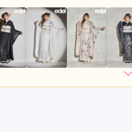
店員
3
振袖選び
5
利用目的：
レンタル /
成人式
ご利用日：2026年06月
ていて、振袖の数も多くてよかった。接客してくれた方が少しフ
気になりました。
口コミ公開日：2026年07月02
っと見る