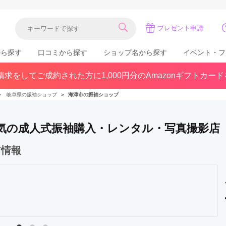
プレゼント申請
から探す
口コミから探す
ショップ名から探す
イベント・フ
求をしてご成約された方に1,000円分のAmazonギフトカー
関東
県(30)
東京都(383)
千葉県(183)
＞
岐阜県の振袖ショップ
＞
海津市の振袖ショップ
(36)
埼玉県(246)
神奈川県(228)
茨城県(93)
群馬県(57)
栃木県(54)
で人気の成人式振袖購入・レンタル・写真撮影店
北陸
ア情報
石川県(57)
福井県(38)
富山県(37)
(80)
中国
広島県(87)
岡山県(69)
鳥取県(29)