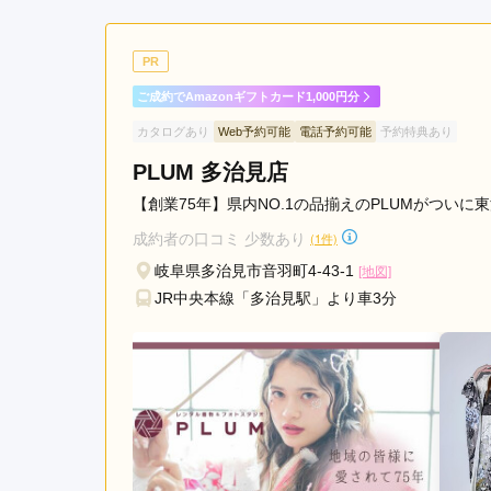
ご利用金額：
--
ご利用目的：
丁寧に対応してくださいま
PR
ご成約でAmazonギフトカード1,000円分
三ツ星 岐阜店の口コミ・評判をもっと見る
カタログあり
Web予約可能
電話予約可能
予約特典あり
PLUM 多治見店
【創業75年】県内NO.1の品揃えのPLUMがついに
成約者の口コミ 少数あり
(1件)
岐阜県多治見市音羽町4-43-1
[地図]
JR中央本線「多治見駅」より車3分