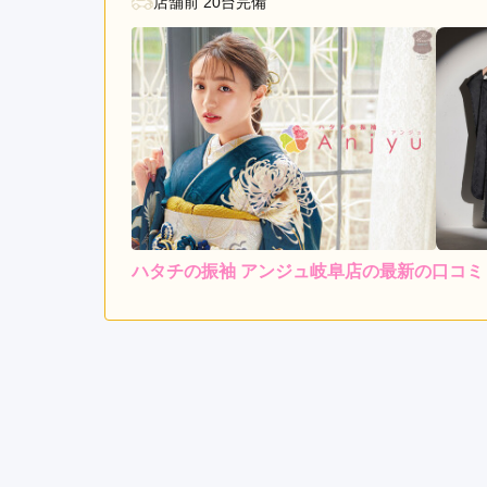
店舗前 20台完備
ハタチの振袖 アンジュ岐阜店の最新の口コミ
4.0
店内
4
ご利用金額：
約318,000円
ご
お客さんもたくさん来店し
レンドリーすぎたのが少し
ハタチの振袖 アンジュ岐阜店の口コミ・評判をも