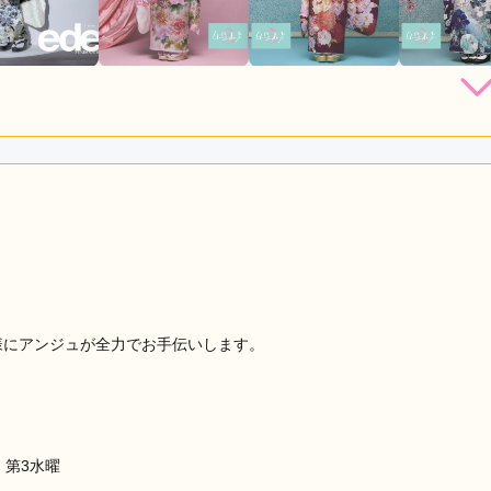
店員
4
振袖選び
5
利用目的：
レンタル /
その他
ご利用日：2026年07月
た
口コミ公開日：2026年07月31
様にアンジュが全力でお手伝いします。
、第3水曜