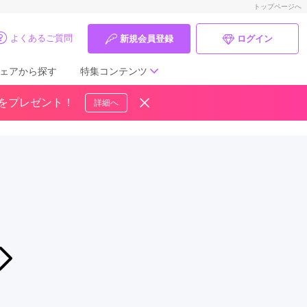
トップページへ
よくあるご質問
新規会員登録
ログイン
ェアから探す
特集コンテンツ
ドをプレゼント！
詳細へ
成人式の前撮り・後撮り特集
ママ振特集
個性的振袖コーディネート特集
成人式レポート
振袖ブランド特集
2026年07月29日〜2026年08月30日
8月 振袖 SUMMER FAIR
口コミ優秀店舗
三ツ星 大垣本店
振袖タイプ診断