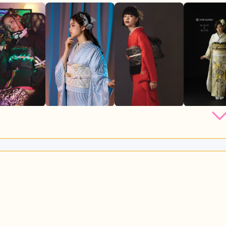
店員
5
振袖選び
5
利用目的：
レンタル /
成人式
ご利用日：2026年07月
物の中から娘の希望通りの商品を選ぶ事ができました。お店の方
す。
口コミ公開日：2026年07月31