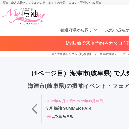
振袖・成人式着物レンタルの人気・おすすめ情報・口コミ・評判ならMy振袖
都道府県から探す
人気の振袖
岐
My振袖で来店予約やカタログ請
北海道／東北
阜
北海道(142)
青森県(41)
岩手
市
成人式振袖レンタル【My振袖】
＞
全国の振袖ショップ
宮城県(72)
秋田県(29)
山形県
大
福島県(60)
垣
（1ページ目）海津市(岐阜県) 
市
各
中部
海津市(岐阜県)の振袖イベント・フェ
務
愛知県(285)
静岡県(148)
原
岐阜県(85)
三重県(76)
長野県
市
2026年07月29日〜2026年08月30日
山梨県(37)
新潟県(65)
多
8月 振袖 SUMMER FAIR
治
三ツ星 岐阜店
関西
見
市
大阪府(307)
兵庫県(195)