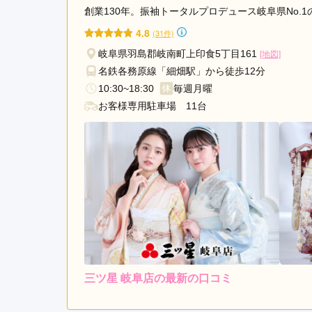
創業130年。振袖トータルプロデュース岐阜県No.
4.8
(31件)
岐阜県羽島郡岐南町上印食5丁目161
[地図]
名鉄各務原線「細畑駅」から徒歩12分
10:30~18:30
毎週月曜
お客様専用駐車場 11台
三ツ星 岐阜店の最新の口コミ
5.0
店内
5