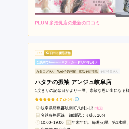
PLUM 多治見店の最新の口コミ
4.3
店内
4
ご利用金額：
約230,000円
ご
振袖の種類が豊富でよかっ
PR
口コミ優秀店舗
ご成約でAmazonギフトカード1,000円分
PLUM 多治見店の口コミ・評判をもっと見る
カタログあり
Web予約可能
電話予約可能
予約特典あり
ハタチの振袖 アンジュ岐阜店
1度きりの記念日がより一層、素敵な思い出になる
4.7
(242件)
岐阜県羽島郡岐南町八剣1-13
[地図]
名鉄各務原線 細畑駅より徒歩10分
10:00~19:00
年末年始、毎週火曜、第1水曜