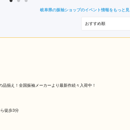
県(52)
島根県(26)
山口県(60)
岐阜県の振袖ショップのイベント情報をもっと見
九州／沖縄
(51)
福岡県(160)
熊本県(67)
長崎県(44)
佐賀県(25)
大分県(36)
宮崎県(41)
鹿児島県(31)
沖縄県(40)
の品揃え！全国振袖メーカーより最新作続々入荷中！
ら徒歩3分