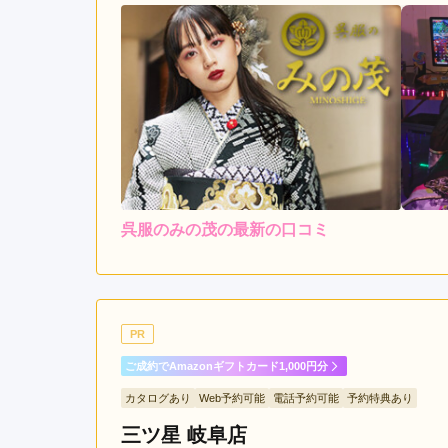
市
恵
那
市
美
濃
加
茂
市
羽
呉服のみの茂の最新の口コミ
島
5.0
店内
5
市
ご利用金額：
約275,000円
ご
高
山
とてもたくさんの種類の着
PR
市
の対応も素晴らしかったで
ご成約でAmazonギフトカード1,000円分
カタログあり
Web予約可能
電話予約可能
予約特典あり
呉服のみの茂の口コミ・評判をもっと見る
三ツ星 岐阜店