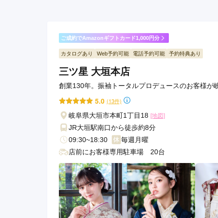
ご成約でAmazonギフトカード1,000円分
カタログあり
Web予約可能
電話予約可能
予約特典あり
三ツ星 大垣本店
創業130年。振袖トータルプロデュースのお客様が岐
5.0
(13件)
岐阜県大垣市本町1丁目18
[地図]
JR大垣駅南口から徒歩約8分
09:30~18:30
毎週月曜
店前にお客様専用駐車場 20台