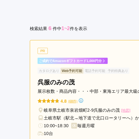
可
京都府(134)
滋賀県(55)
奈良
児
和歌山県(36)
市
6
1~2
検索結果
件
中
件を表示
本
四国
巣
香川県(44)
徳島県(23)
愛媛県
市
高知県(30)
PR
土
岐
ご成約でAmazonギフトカード1,000円分
市
カタログあり
Web予約可能
電話予約可能
予約特典あり
瑞
呉服のみの茂
穂
市
展示枚数・商品内容・・・中部・東海エリア最大級
中
4.8
(68件)
津
岐阜県土岐市泉岩畑町2-9呉服のみの茂
[地図]
川
土岐市駅（駅北→地下道で北口ロータリーへ）か
市
10:00~18:30
毎週月曜
海
10台
津