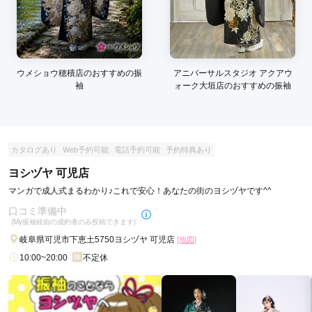
ウメショウ穂積店のおすすめの振
アニバーサルスタジオ アクアウ
袖
ォーク大垣店のおすすめの振袖
カタログあり
Web予約可能
電話予約可能
予約特典あり
ヨシヅヤ 可児店
マンガで成人式まるわかり♪これで安心！あなたの街のヨシヅヤです^^
口コミ準備中
(My振袖経由の成約者のみ投稿できます)
岐阜県可児市下恵土5750ヨシヅヤ 可児店
[地図]
10:00~20:00
不定休