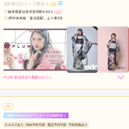
口コミ公開日：2026年07月02日
成約者の口コミ 少数あり
(1件)
ハタチの振袖 アンジュ岐阜店の口コミ・評判をもっと見る
岐阜県多治見市音羽町4-43-1
[地図]
JR中央本線「多治見駅」より車3分
PLUM 多治見店の最新の口コミ
4.3
店内
4
店員
4
振袖選び
5
ご利用金額：
約230,000円
ご利用目的：
レンタル /
その他
PR
ご利用日：2026年07月
ご成約でAmazonギフトカード1,000円分
振袖の種類が豊富でよかった
カタログあり
Web予約可能
電話予約可能
予約特典あり