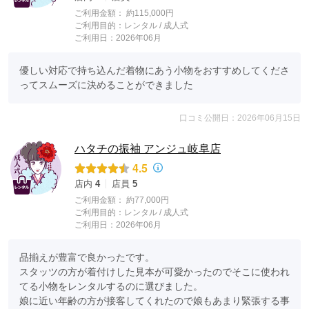
ご利用金額：
約115,000円
ご利用目的：
レンタル /
成人式
ご利用日：2026年06月
優しい対応で持ち込んだ着物にあう小物をおすすめしてくださ
ってスムーズに決めることができました
口コミ公開日：2026年06月15日
ハタチの振袖 アンジュ岐阜店
4.5
店内
4
店員
5
ご利用金額：
約77,000円
ご利用目的：
レンタル /
成人式
ご利用日：2026年06月
品揃えが豊富で良かったです。

スタッツの方が着付けした見本が可愛かったのでそこに使われ
てる小物をレンタルするのに選びました。

娘に近い年齢の方が接客してくれたので娘もあまり緊張する事