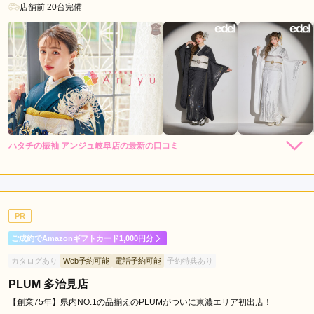
店舗前 20台完備
駅
ハタチの振袖 アンジュ岐阜店の最新の口コミ
4.0
店内
4
店員
3
振袖選び
5
ご利用金額：
約318,000円
ご利用目的：
レンタル /
成人式
PR
ご利用日：2026年06月
ご成約でAmazonギフトカード1,000円分
お客さんもたくさん来店していて、振袖の数も多くてよかっ
カタログあり
Web予約可能
電話予約可能
予約特典あり
た。接客してくれた方が少しフレンドリーすぎたのが少し気に
なりました。
PLUM 多治見店
【創業75年】県内NO.1の品揃えのPLUMがついに東濃エリア初出店！