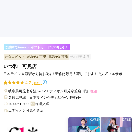
ご利用目的：
購入 /
成人式
ご利用日：2026年04月
丁寧に対応してくださいました。
口コミ公開日：2026年06月24日
三ツ星 岐阜店の口コミ・評判をもっと見る
ご成約でAmazonギフトカード1,000円分
カタログあり
Web予約可能
電話予約可能
予約特典あり
いつ和 可児店
日本ライン今渡駅から徒歩3分！新作は毎月入荷してます！成人式フルサポー
トはいつ和・ふるーれ可児店へ♪
4.7
(19件)
岐阜県可児市今渡840-2エディオン可児今渡店 1階
[地図]
名鉄広見線「日本ライン今渡」駅から徒歩3分
10:00~19:00
毎週火曜
エディオン可児今渡店