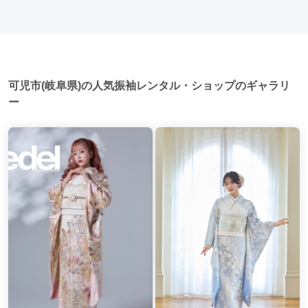
日本の美しさを表現することができます。
人式当日に同窓会が行われる場合が多いです。 二次会: 同窓会
後、友人たちとの二次会や三次会を楽しむ人もいます。
可児市(岐阜県)の人気振袖レンタル・ショップのギャラリ
ー