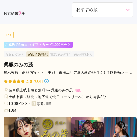
本
9
検索結果
件
巣
市
土
PR
岐
市
ご成約でAmazonギフトカード1,000円分
瑞
カタログあり
Web予約可能
電話予約可能
予約特典あり
穂
呉服のみの茂
市
展示枚数・商品内容・・・中部・東海エリア最大級の品揃え！全国振袖メーカ
中
ーより最新作続々入荷中！
津
4.8
(68件)
川
岐阜県土岐市泉岩畑町2-9呉服のみの茂
[地図]
市
土岐市駅（駅北→地下道で北口ロータリーへ）から徒歩3分
海
10:00~18:30
毎週月曜
津
10台
市
恵
那