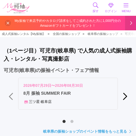
探す
ログイン
MENU
岐
My振袖で来店予約やカタログ請求をしてご成約された方に1,000円分の
Amazonギフトカードをプレゼント！
阜
市
成人式振袖レンタル【My振袖】
＞
全国の振袖ショップ
＞
岐阜県の振袖ショップ
＞
可児市
大
垣
（1ページ目）可児市(岐阜県) で人気の成人式振袖購
市
入・レンタル・写真撮影店
各
務
可児市(岐阜県)の振袖イベント・フェア情報
原
市
2026年07月29日〜2026年08月30日
2026年
多
東濃エ
8月 振袖 SUMMER FAIR
ープニ
治
三ツ星 岐阜店
見
PL
市
可
児
岐阜県の振袖ショップのイベント情報をもっと見る
市