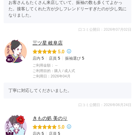
お客さんもたくさん来店していて、振袖の数も多くてよかっ
た。接客してくれた方が少しフレンドリーすぎたのが少し気に
なりました。
口コミ公開日：2026年07月02日
三ツ星 岐阜店
5.0
店内
5
店員
5
振袖選び
5
ご利用金額：
--
ご利用目的：
購入 /
成人式
ご利用日：2026年04月
丁寧に対応してくださいました。
口コミ公開日：2026年06月24日
きもの処 美のり
5.0
店内
5
店員
5