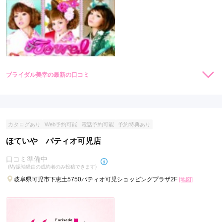
ブライダル美幸の最新の口コミ
現在表示可能な口コミはございません。
カタログあり
Web予約可能
電話予約可能
予約特典あり
ほていや パティオ可児店
口コミ準備中
(My振袖経由の成約者のみ投稿できます)
岐阜県可児市下恵土5750パティオ可児ショッピングプラザ2F
[地図]