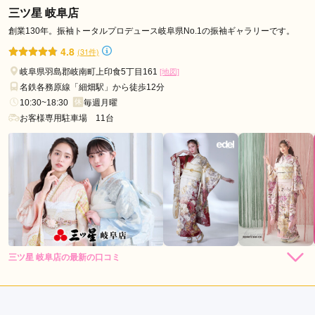
三ツ星 岐阜店
口コミ公開日：2026年07月31日
PLUM 多治見店の口コミ・評判をもっと見る
創業130年。振袖トータルプロデュース岐阜県No.1の振袖ギャラリーです。
4.8
(31件)
岐阜県羽島郡岐南町上印食5丁目161
[地図]
名鉄各務原線「細畑駅」から徒歩12分
10:30~18:30
毎週月曜
お客様専用駐車場 11台
三ツ星 岐阜店の最新の口コミ
5.0
店内
5
店員
5
振袖選び
5
ご利用金額：
--