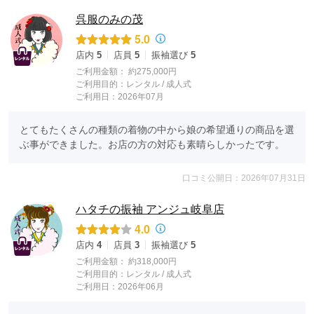
呉服のみの茂
5.0
店内
5
店員
5
振袖選び
5
ご利用金額：
約275,000円
ご利用目的：
レンタル /
成人式
ご利用日：2026年07月
とてもたくさんの種類の着物の中から娘の希望通りの商品を選
ぶ事ができました。お店の方の対応も素晴らしかったです。
口コミ公開日：2026年07月31日
ハタチの振袖 アンジュ岐阜店
4.0
店内
4
店員
3
振袖選び
5
ご利用金額：
約318,000円
ご利用目的：
レンタル /
成人式
ご利用日：2026年06月