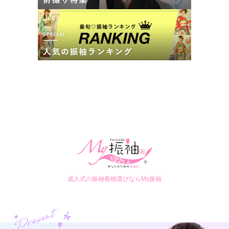
成人式の振袖着物選びならMy振袖