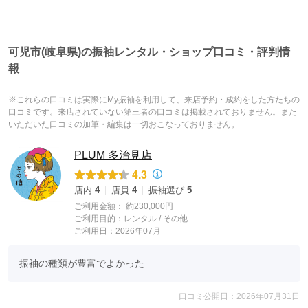
可児市(岐阜県)の振袖レンタル・ショップ口コミ・評判情
報
※これらの口コミは実際にMy振袖を利用して、来店予約・成約をした方たちの
口コミです。来店されていない第三者の口コミは掲載されておりません。また
いただいた口コミの加筆・編集は一切おこなっておりません。
PLUM 多治見店
4.3
店内
4
店員
4
振袖選び
5
ご利用金額：
約230,000円
ご利用目的：
レンタル /
その他
ご利用日：2026年07月
振袖の種類が豊富でよかった
口コミ公開日：2026年07月31日