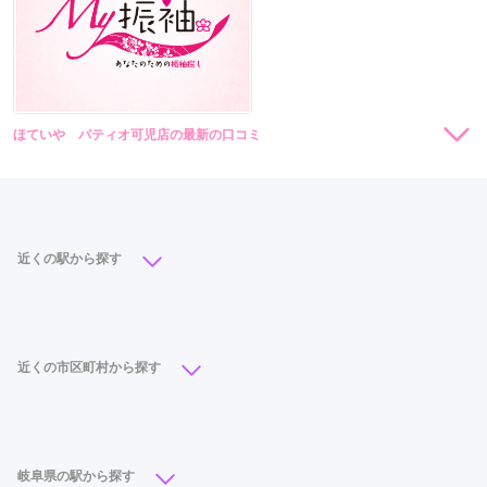
ほていや パティオ可児店の最新の口コミ
現在表示可能な口コミはございません。
近くの駅から探す
日本ライン今渡駅
(1)
近くの市区町村から探す
岐阜市
(24)
大垣市
(15)
各務原市
(10)
多治見市
(8)
可児市
(5)
本巣市
(5)
土岐市
(3)
岐阜県の駅から探す