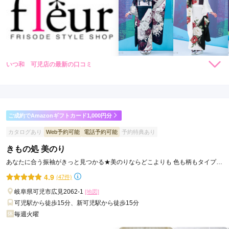
いつ和 可児店の最新の口コミ
209,000
198,000
レン
円~
レン
円~
タル
タル
5.0
(税込)
(税込)
418,000
363,000
購
円~
購
円~
入
入
店内
5
店員
5
振袖選び
5
(税込)
(税込)
ご利用金額：
--
ご利用目的：
レンタル /
成人式
ご成約でAmazonギフトカード1,000円分
ご利用日：2026年04月
カタログあり
Web予約可能
電話予約可能
予約特典あり
こちらの気持ちに寄り添い、好みを尊重しつつもながら，適切
きもの処 美のり
にアドバイスをくださいました。金額についても，こちらの要
あなたに合う振袖がきっと見つかる★美のりならどこよりも 色も柄もタイプも
望にできるだけ近づけるよう努力してくださいました。
豊富に取り揃えております。
4.9
(47件)
口コミ公開日：2026年05月17日
岐阜県可児市広見2062-1
[地図]
いつ和 可児店の口コミ・評判をもっと見る
可児駅から徒歩15分、新可児駅から徒歩15分
毎週火曜