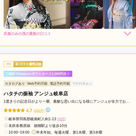
市
美
濃
加
茂
呉服のみの茂の最新の口コミ
市
5.0
羽
店内
5
店員
5
振袖選び
5
島
ご利用金額：
約275,000円
市
ご利用目的：
レンタル /
成人式
PR
口コミ優秀店舗
ご利用日：2026年07月
高
ご成約でAmazonギフトカード1,000円分
山
とてもたくさんの種類の着物の中から娘の希望通りの商品を選
市
カタログあり
Web予約可能
電話予約可能
予約特典あり
ぶ事ができました。お店の方の対応も素晴らしかったです。
日
ハタチの振袖 アンジュ岐阜店
本
口コミ公開日：2026年07月31日
1度きりの記念日がより一層、素敵な思い出になる様にアンジュが全力でお手
ラ
伝いします。
呉服のみの茂の口コミ・評判をもっと見る
4.7
(242件)
イ
ン
岐阜県羽島郡岐南町八剣1-13
[地図]
今
名鉄各務原線 細畑駅より徒歩10分
10:00~19:00
年末年始、毎週火曜、第1水曜、第3水曜
渡