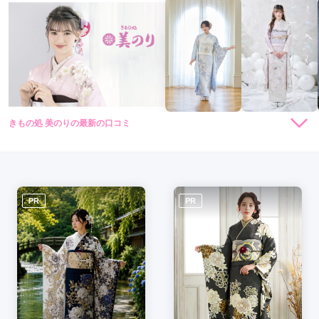
きもの処 美のりの最新の口コミ
5.0
店内
5
店員
5
ご利用金額：
約115,000円
ご利用目的：
レンタル /
成人式
ご利用日：2026年06月
PR
PR
優しい対応で持ち込んだ着物にあう小物をおすすめしてくださ
ってスムーズに決めることができました
口コミ公開日：2026年06月15日
きもの処 美のりの口コミ・評判をもっと見る