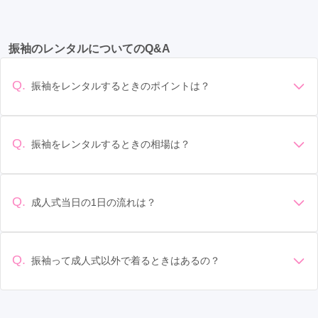
瑞穂市
(3)
中津川市
(2)
海津市
(2)
恵那市
(1)
岐阜駅
(8)
大垣駅
(7)
多治見駅
(5)
美濃加茂市
(1)
羽島市
(1)
高山市
(1)
振袖のレンタルについてのQ&A
名鉄岐阜駅
(5)
新加納駅
(4)
穂積駅
(3)
那加駅
(2)
根本駅
(2)
日本ライン今渡駅
(1)
Q.
振袖をレンタルするときのポイントは？
土岐市駅
(1)
恵那駅
(1)
モレラ岐阜駅
(1)
デザイン: 好きな色や柄など自分の好みで選ぶ場合や、成人式
の会場の雰囲気に合わせてデザインを選ぶ場合などがありま
竹鼻駅
(1)
高山駅
(1)
す。 サイズ選び: 自分の体型に合ったサイズを選ぶことが大切
Q.
振袖をレンタルするときの相場は？
です。事前に試着をし、必要であればサイズ調整をお願いす
振袖のレンタル相場は店舗や地域、デザインによって異なり
ることもあります。 価格: 予算に合わせてプランを選ぶことが
ますが、一般的には10万円から30万円程度が相場とされてい
できます。また、プランやレンタル料金に含まれるもの（小
ます。 高級なものやブランド物になると、それ以上の価格に
物や帯、草履など）を確認しましょう。 期間: レンタル期間や
Q.
成人式当日の1日の流れは？
なることもあります。具体的な価格はMy振袖でプランをご確
返却のルールをしっかり確認しておく必要があります。 お店
準備: 着付け、ヘアメイクの予約はほとんどの場合が先着順の
認いただくか、店舗に問い合わせてみてください。
選び: 評判や口コミを事前にチェックして、信頼できるお店を
場合で、早朝からスタートする場合も多いです。 成人式: 一般
選びましょう。
的に午前中に成人式が行わる場合が多いですが、午前午後で
Q.
振袖って成人式以外で着るときはあるの？
二部制の地域もあるため、自分の市町村を確認しましょう。
はい、成人式以外でも振袖を着る機会はあります。例えば、
写真撮影: 成人式の後、家族や友人との記念撮影を行うことが
家族や友人の結婚式、卒業式、初詣などがあります。 成人式
多いです。 帰宅: 帰宅後、振袖から着替えます。振袖は当日返
以外での振袖の着用は、華やかな場に適しており、伝統的な
却せず、後日お店に返却しに行く場合が多いです。 同窓会: 成