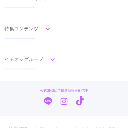
人気の振袖から探す
みんなの振袖ランキングトップ
特集コンテンツ
口コミから探す
色別ランキング
イベント・フェアから探す
口コミ一覧
赤
成人式の前撮り・後撮り特集
朱
ベージュ
ピンク
オレンジ
黄
緑
水色
青
紺
紫
茶
ゴールド
シルバー
イチオシグループ
ママ振特集
グレー
黒
白
その他
個性的振袖コーディネート特集
#振袖gram
タイプ別ランキング
成人式レポート
古典
エレガント
キュート
クール
グラマラス
TAKAZEN
振袖ブランド特集
公式SNSにて最新情報を配信中
レトロ
PLUM
口コミ優秀店舗
キモノハーツ／kimono hearts
振袖タイプ診断
柄別ランキング
振袖専門店 オンディーヌ
無地
花
桜
梅
菊
松
竹
牡丹
バラ
椿