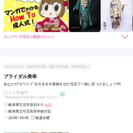
ヨシヅヤ 可児店の最新の口コミ
現在表示可能な口コミはございません。
カタログあり
Web予約可能
電話予約可能
予約特典あり
ブライダル美幸
あなたの"カワイイ"を引き出す振袖をぜひ当店で一緒に見つけましょう!!!!!
口コミ準備中
(My振袖経由の成約者のみ投稿できます)
岐阜県可児市塩914-3
[地図]
岐阜県立可児高等学校付近
10:00~19:00
毎週水曜