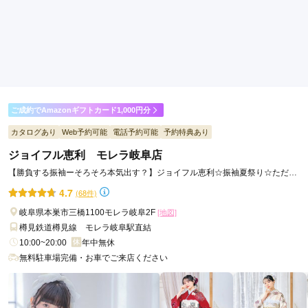
ご利用目的：
レンタル /
成人式
ご利用日：2026年07月
とてもたくさんの種類の着物の中から娘の希望通りの商品を選
ぶ事ができました。お店の方の対応も素晴らしかったです。
口コミ公開日：2026年07月31日
ご成約でAmazonギフトカード1,000円分
呉服のみの茂の口コミ・評判をもっと見る
カタログあり
Web予約可能
電話予約可能
予約特典あり
ジョイフル恵利 モレラ岐阜店
【勝負する振袖ーそろそろ本気出す？】ジョイフル恵利☆振袖夏祭り☆ただい
ま開催中！！
4.7
(68件)
岐阜県本巣市三橋1100モレラ岐阜2F
[地図]
樽見鉄道樽見線 モレラ岐阜駅直結
10:00~20:00
年中無休
無料駐車場完備・お車でご来店ください