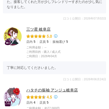
た。接客してくれた方が少しフレンドリーすぎたのが少し気に
なりました。
口コミ公開日：2026年07月02日
三ツ星 岐阜店
5.0
店内
5
店員
5
振袖選び
5
ご利用金額：
--
ご利用目的：
購入 /
成人式
ご利用日：2026年04月
丁寧に対応してくださいました。
口コミ公開日：2026年06月24日
ハタチの振袖 アンジュ岐阜店
4.5
店内
4
店員
5
ご利用金額：
約77,000円