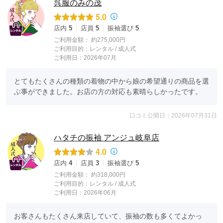
呉服のみの茂
5.0
店内
5
店員
5
振袖選び
5
ご利用金額：
約275,000円
ご利用目的：
レンタル /
成人式
ご利用日：2026年07月
とてもたくさんの種類の着物の中から娘の希望通りの商品を選
ぶ事ができました。お店の方の対応も素晴らしかったです。
口コミ公開日：2026年07月31日
ハタチの振袖 アンジュ岐阜店
4.0
店内
4
店員
3
振袖選び
5
ご利用金額：
約318,000円
ご利用目的：
レンタル /
成人式
ご利用日：2026年06月
お客さんもたくさん来店していて、振袖の数も多くてよかっ