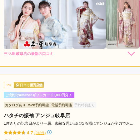
三ツ星 岐阜店の最新の口コミ
5.0
店内
5
店員
5
振袖選び
5
ご利用金額：
--
ご利用目的：
購入 /
成人式
PR
口コミ優秀店舗
ご利用日：2026年04月
ご成約でAmazonギフトカード1,000円分
丁寧に対応してくださいました。
カタログあり
Web予約可能
電話予約可能
予約特典あり
ハタチの振袖 アンジュ岐阜店
口コミ公開日：2026年06月24日
三ツ星 岐阜店の口コミ・評判をもっと見る
1度きりの記念日がより一層、素敵な思い出になる様にアンジュが全力でお手
伝いします。
4.7
(242件)