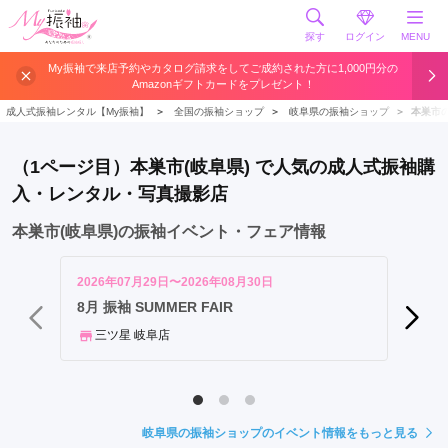
探す
ログイン
MENU
岐
My振袖で来店予約やカタログ請求をしてご成約された方に1,000円分の
Amazonギフトカードをプレゼント！
阜
市
成人式振袖レンタル【My振袖】
＞
全国の振袖ショップ
＞
岐阜県の振袖ショップ
＞
本巣市
大
垣
（1ページ目）本巣市(岐阜県) で人気の成人式振袖購
市
入・レンタル・写真撮影店
各
務
本巣市(岐阜県)の振袖イベント・フェア情報
原
市
2026年07月29日〜2026年08月30日
2026年
多
【勝負
8月 振袖 SUMMER FAIR
フル恵
治
三ツ星 岐阜店
見
ジョ
市
可
児
岐阜県の振袖ショップのイベント情報をもっと見る
市