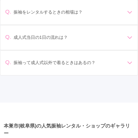
の会場の雰囲気に合わせてデザインを選ぶ場合などがありま
竹鼻駅
(1)
高山駅
(1)
す。 サイズ選び: 自分の体型に合ったサイズを選ぶことが大切
Q.
振袖をレンタルするときの相場は？
です。事前に試着をし、必要であればサイズ調整をお願いす
振袖のレンタル相場は店舗や地域、デザインによって異なり
ることもあります。 価格: 予算に合わせてプランを選ぶことが
ますが、一般的には10万円から30万円程度が相場とされてい
できます。また、プランやレンタル料金に含まれるもの（小
ます。 高級なものやブランド物になると、それ以上の価格に
物や帯、草履など）を確認しましょう。 期間: レンタル期間や
Q.
成人式当日の1日の流れは？
なることもあります。具体的な価格はMy振袖でプランをご確
返却のルールをしっかり確認しておく必要があります。 お店
準備: 着付け、ヘアメイクの予約はほとんどの場合が先着順の
認いただくか、店舗に問い合わせてみてください。
選び: 評判や口コミを事前にチェックして、信頼できるお店を
場合で、早朝からスタートする場合も多いです。 成人式: 一般
選びましょう。
的に午前中に成人式が行わる場合が多いですが、午前午後で
Q.
振袖って成人式以外で着るときはあるの？
二部制の地域もあるため、自分の市町村を確認しましょう。
はい、成人式以外でも振袖を着る機会はあります。例えば、
写真撮影: 成人式の後、家族や友人との記念撮影を行うことが
家族や友人の結婚式、卒業式、初詣などがあります。 成人式
多いです。 帰宅: 帰宅後、振袖から着替えます。振袖は当日返
以外での振袖の着用は、華やかな場に適しており、伝統的な
却せず、後日お店に返却しに行く場合が多いです。 同窓会: 成
日本の美しさを表現することができます。
人式当日に同窓会が行われる場合が多いです。 二次会: 同窓会
後、友人たちとの二次会や三次会を楽しむ人もいます。
本巣市(岐阜県)の人気振袖レンタル・ショップのギャラリ
ー