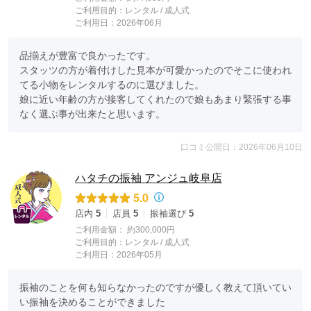
ご利用目的：
レンタル /
成人式
ご利用日：2026年06月
品揃えが豊富で良かったです。

スタッツの方が着付けした見本が可愛かったのでそこに使われ
てる小物をレンタルするのに選びました。

娘に近い年齢の方が接客してくれたので娘もあまり緊張する事
なく選ぶ事が出来たと思います。
口コミ公開日：2026年06月10日
ハタチの振袖 アンジュ岐阜店
5.0
店内
5
店員
5
振袖選び
5
ご利用金額：
約300,000円
ご利用目的：
レンタル /
成人式
ご利用日：2026年05月
振袖のことを何も知らなかったのですが優しく教えて頂いてい
い振袖を決めることができました