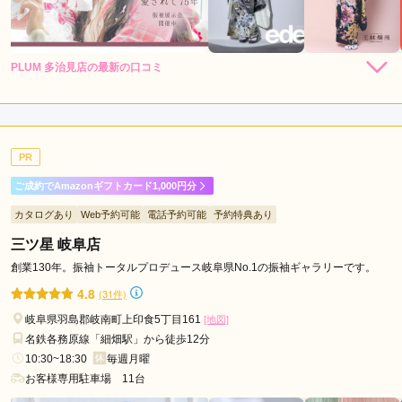
市
美
濃
PLUM 多治見店の最新の口コミ
加
4.3
茂
店内
4
店員
4
振袖選び
5
市
ご利用金額：
約230,000円
羽
ご利用目的：
レンタル /
その他
島
PR
ご利用日：2026年07月
市
ご成約でAmazonギフトカード1,000円分
高
振袖の種類が豊富でよかった
カタログあり
Web予約可能
電話予約可能
予約特典あり
山
市
三ツ星 岐阜店
口コミ公開日：2026年07月31日
モ
PLUM 多治見店の口コミ・評判をもっと見る
創業130年。振袖トータルプロデュース岐阜県No.1の振袖ギャラリーです。
レ
4.8
(31件)
ラ
岐阜県羽島郡岐南町上印食5丁目161
[地図]
岐
名鉄各務原線「細畑駅」から徒歩12分
阜
10:30~18:30
毎週月曜
駅
お客様専用駐車場 11台