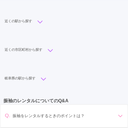
近くの駅から探す
モレラ岐阜駅
(1)
近くの市区町村から探す
岐阜市
(24)
大垣市
(15)
各務原市
(10)
多治見市
(8)
可児市
(5)
本巣市
(5)
土岐市
(3)
岐阜県の駅から探す
瑞穂市
(3)
中津川市
(2)
海津市
(2)
恵那市
(1)
岐阜駅
(8)
大垣駅
(7)
多治見駅
(5)
美濃加茂市
(1)
羽島市
(1)
高山市
(1)
振袖のレンタルについてのQ&A
名鉄岐阜駅
(5)
新加納駅
(4)
穂積駅
(3)
那加駅
(2)
根本駅
(2)
日本ライン今渡駅
(1)
Q.
振袖をレンタルするときのポイントは？
土岐市駅
(1)
恵那駅
(1)
モレラ岐阜駅
(1)
デザイン: 好きな色や柄など自分の好みで選ぶ場合や、成人式