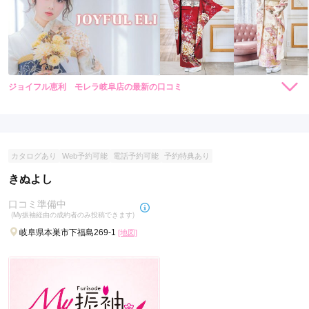
ジョイフル恵利 モレラ岐阜店の最新の口コミ
264,000
308,000
レン
円~
レン
円~
タル
タル
4.3
(税込)
(税込)
382,800
473,000
購
円~
購
円~
入
入
店内
4
店員
4
振袖選び
5
(税込)
(税込)
ご利用金額：
約210,000円
ご利用目的：
レンタル /
成人式
カタログあり
Web予約可能
電話予約可能
予約特典あり
ご利用日：2026年05月
きぬよし
子供が気にいる振袖が選べたよかったし、店員さんも色々提案
口コミ準備中
してくれたからよかった。
(My振袖経由の成約者のみ投稿できます)
岐阜県本巣市下福島269-1
[地図]
口コミ公開日：2026年05月26日
ジョイフル恵利 モレラ岐阜店の口コミ・評判をもっと見る