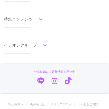
人気の振袖から探す
みんなの振袖ランキングトップ
特集コンテンツ
口コミから探す
色別ランキング
イベント・フェアから探す
口コミ一覧
赤
成人式の前撮り・後撮り特集
朱
ベージュ
ピンク
オレンジ
黄
緑
水色
青
紺
紫
茶
ゴールド
シルバー
イチオシグループ
ママ振特集
グレー
黒
白
その他
個性的振袖コーディネート特集
#振袖gram
タイプ別ランキング
成人式レポート
古典
エレガント
キュート
クール
グラマラス
TAKAZEN
振袖ブランド特集
公式SNSにて最新情報を配信中
レトロ
PLUM
口コミ優秀店舗
キモノハーツ／kimono hearts
振袖タイプ診断
柄別ランキング
振袖専門店 オンディーヌ
無地
花
桜
梅
菊
松
竹
牡丹
バラ
椿
My振袖TOP
My振袖とは
スタッフブログ
よくあるご質問
百合
橘
蝶
鶴
松竹梅
扇面
車
華籠
ジョイフル恵利