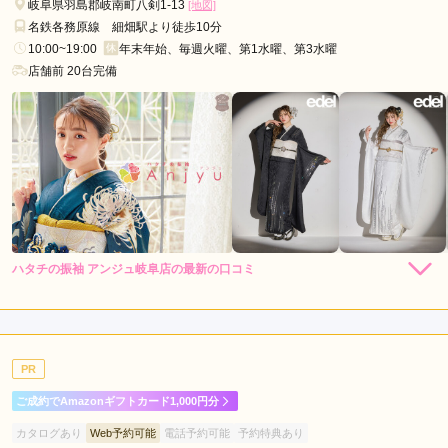
岐阜県羽島郡岐南町八剣1-13
[地図]
名鉄各務原線 細畑駅より徒歩10分
10:00~19:00
年末年始、毎週火曜、第1水曜、第3水曜
店舗前 20台完備
ハタチの振袖 アンジュ岐阜店の最新の口コミ
4.0
店内
4
店員
3
振袖選び
5
ご利用金額：
約318,000円
ご利用目的：
レンタル /
成人式
PR
ご利用日：2026年06月
ご成約でAmazonギフトカード1,000円分
お客さんもたくさん来店していて、振袖の数も多くてよかっ
カタログあり
Web予約可能
電話予約可能
予約特典あり
た。接客してくれた方が少しフレンドリーすぎたのが少し気に