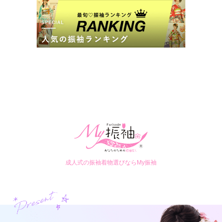
成人式の振袖着物選びならMy振袖