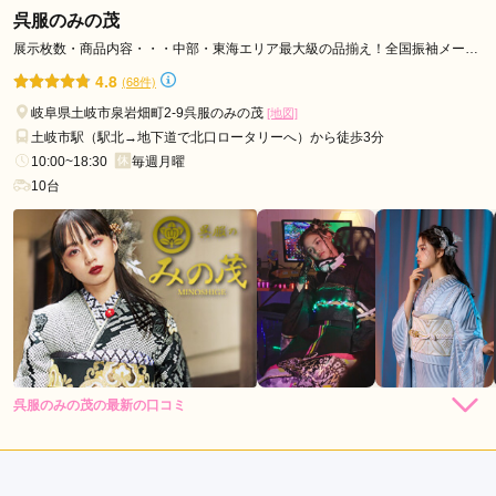
なりました。
呉服のみの茂
展示枚数・商品内容・・・中部・東海エリア最大級の品揃え！全国振袖メーカ
ーより最新作続々入荷中！
口コミ公開日：2026年07月02日
4.8
(68件)
ハタチの振袖 アンジュ岐阜店の口コミ・評判をもっと見る
岐阜県土岐市泉岩畑町2-9呉服のみの茂
[地図]
土岐市駅（駅北→地下道で北口ロータリーへ）から徒歩3分
10:00~18:30
毎週月曜
10台
呉服のみの茂の最新の口コミ
5.0
店内
5
店員
5
振袖選び
5
ご利用金額：
約275,000円