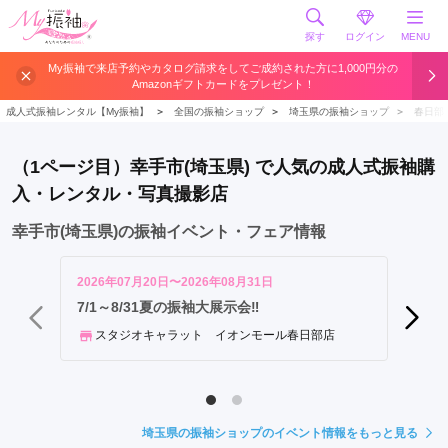
探す
ログイン
MENU
さ
My振袖で来店予約やカタログ請求をしてご成約された方に1,000円分の
Amazonギフトカードをプレゼント！
い
た
成人式振袖レンタル【My振袖】
＞
全国の振袖ショップ
＞
埼玉県の振袖ショップ
＞
春日部
ま
市
（1ページ目）幸手市(埼玉県) で人気の成人式振袖購
川
入・レンタル・写真撮影店
越
市
幸手市(埼玉県)の振袖イベント・フェア情報
川
口
2026年07月20日〜2026年08月31日
2026年
市
【あな
7/1～8/31夏の振袖大展示会‼
会 in
越
スタジオキャラット イオンモール春日部店
谷
振袖
市
所
沢
埼玉県の振袖ショップのイベント情報をもっと見る
市