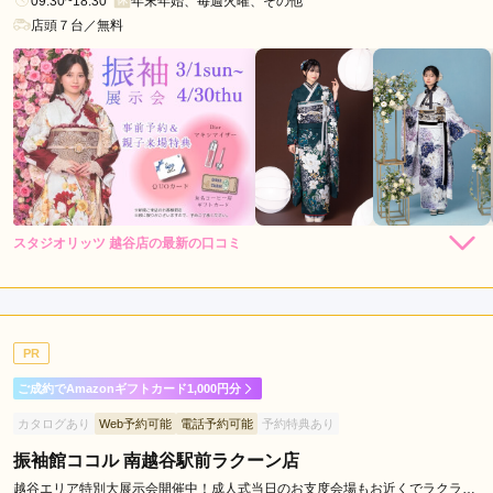
09:30~18:30
年末年始、毎週火曜、その他
加
店頭７台／無料
市
狭
山
市
入
間
市
深
スタジオリッツ 越谷店の最新の口コミ
谷
5.0
市
店内
5
店員
5
振袖選び
5
撮影
5
加
ご利用金額：
約90,000円
須
ご利用目的：
写真撮影 /
成人式
市
PR
ご利用日：2026年05月
飯
ご成約でAmazonギフトカード1,000円分
能
スタッフさんが終始丁寧で、待ち時間に飲食も可能で非常に良
カタログあり
Web予約可能
電話予約可能
予約特典あり
市
かったです
新
振袖館ココル 南越谷駅前ラクーン店
座
口コミ公開日：2026年05月17日
越谷エリア特別大展示会開催中！成人式当日のお支度会場もお近くでラクラ