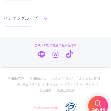
色別ランキング
イベント・フェアから探す
口コミ一覧
赤
成人式の前撮り・後撮り特集
朱
ベージュ
ピンク
オレンジ
黄
緑
水色
青
紺
紫
茶
ゴールド
シルバー
イチオシグループ
ママ振特集
グレー
黒
白
その他
個性的振袖コーディネート特集
PLUM
タイプ別ランキング
成人式レポート
古典
エレガント
キュート
クール
グラマラス
#振袖gram
振袖ブランド特集
公式SNSにて最新情報を配信中
レトロ
TAKAZEN
口コミ優秀店舗
キモノハーツ／kimono hearts
振袖タイプ診断
柄別ランキング
ジョイフル恵利
無地
花
桜
梅
菊
松
竹
牡丹
バラ
椿
My振袖TOP
My振袖とは
スタッフブログ
よくあるご質問
百合
橘
蝶
鶴
松竹梅
扇面
車
華籠
振袖専門店 オンディーヌ
成人式会場リスト
利用規約
プライバシーポリシー
熨斗
宝尽
波
雪輪
雲取り
道長取り
矢絣
振袖専門店 一蔵
会社概要
新規店舗登録
幾何学
市松
縞
その他
振袖館COCOL
© 2008-2026 My振袖
菊京屋
店舗を検索