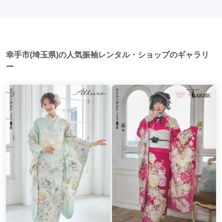
日本の美しさを表現することができます。
人式当日に同窓会が行われる場合が多いです。 二次会: 同窓会
西武秩父駅
(1)
戸田駅
(1)
森林公園駅
(1)
後、友人たちとの二次会や三次会を楽しむ人もいます。
坂戸駅
(1)
航空公園駅
(1)
狭山ヶ丘駅
(1)
吉川駅
(1)
川越市駅
(1)
幸手市(埼玉県)の人気振袖レンタル・ショップのギャラリ
ー