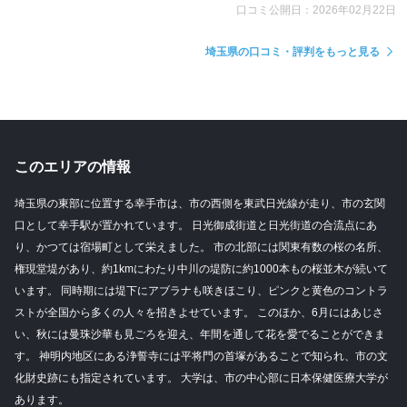
口コミ公開日：2026年02月22日
埼玉県の口コミ・評判をもっと見る
このエリアの情報
埼玉県の東部に位置する幸手市は、市の西側を東武日光線が走り、市の玄関
口として幸手駅が置かれています。 日光御成街道と日光街道の合流点にあ
り、かつては宿場町として栄えました。 市の北部には関東有数の桜の名所、
権現堂堤があり、約1kmにわたり中川の堤防に約1000本もの桜並木が続いて
います。 同時期には堤下にアブラナも咲きほこり、ピンクと黄色のコントラ
ストが全国から多くの人々を招きよせています。 このほか、6月にはあじさ
い、秋には曼珠沙華も見ごろを迎え、年間を通して花を愛でることができま
す。 神明内地区にある浄誓寺には平将門の首塚があることで知られ、市の文
化財史跡にも指定されています。 大学は、市の中心部に日本保健医療大学が
あります。