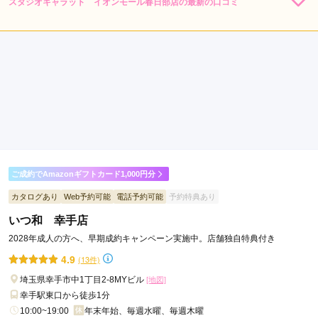
スタジオキャラット イオンモール春日部店の最新の口コミ
184,800
184,800
和
レン
円~
レン
円~
タル
タル
5.0
(税込)
(税込)
光
426,800
426,800
購
円~
購
円~
入
入
店内
5
店員
5
振袖選び
5
(税込)
(税込)
市
ご利用金額：
約179,000円
蕨
ご利用目的：
レンタル /
成人式
市
ご利用日：2026年06月
三
郷
すごく話しやすく雰囲気がとても良かったです。
市
坂
口コミ公開日：2026年06月18日
戸
スタジオキャラット イオンモール春日部店の口コミ・評判をもっと見る
市
ご成約でAmazonギフトカード1,000円分
秩
カタログあり
Web予約可能
電話予約可能
予約特典あり
父
いつ和 幸手店
市
2028年成人の方へ、早期成約キャンペーン実施中。店舗独自特典付き
八
4.9
(13件)
潮
市
埼玉県幸手市中1丁目2-8MYビル
[地図]
朝
幸手駅東口から徒歩1分
霞
10:00~19:00
年末年始、毎週水曜、毎週木曜