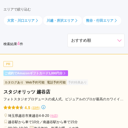
熊
エリアで絞り込む
谷
市
大宮・川口エリア
川越・所沢エリア
熊谷・行田エリア
久
喜
市
4
検索結果
件
上
尾
市
PR
東
ご成約でAmazonギフトカード1,000円分
松
山
カタログあり
Web予約可能
電話予約可能
予約特典あり
市
スタジオリッツ 越谷店
春
フォトスタジオプロデュースの成人式。ビジュアルのプロが最高のカワイイを
日
ご提案します。
4.5
(33件)
部
埼玉県越谷市東越谷4-8-20
市
[地図]
越谷駅から車で10分／南越谷駅から車で15分
草