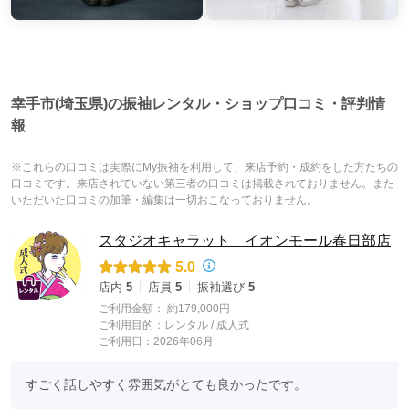
幸手市(埼玉県)の振袖レンタル・ショップ口コミ・評判情
報
※これらの口コミは実際にMy振袖を利用して、来店予約・成約をした方たちの
口コミです。来店されていない第三者の口コミは掲載されておりません。また
いただいた口コミの加筆・編集は一切おこなっておりません。
スタジオキャラット イオンモール春日部店
5.0
店内
5
店員
5
振袖選び
5
ご利用金額：
約179,000円
ご利用目的：
レンタル /
成人式
ご利用日：2026年06月
すごく話しやすく雰囲気がとても良かったです。