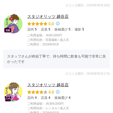
口コミ公開日：2026年06月18日
スタジオリッツ 越谷店
5.0
店内
5
店員
5
振袖選び
5
撮影
5
ご利用金額：
約90,000円
ご利用目的：
写真撮影 /
成人式
ご利用日：2026年05月
スタッフさんが終始丁寧で、待ち時間に飲食も可能で非常に良
かったです
口コミ公開日：2026年05月17日
スタジオリッツ 越谷店
4.0
店内
4
店員
4
振袖選び
4
ご利用金額：
約306,000円
ご利用目的：
レンタル /
成人式
ご利用日：2026年05月