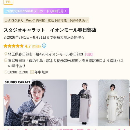
PR
ご利用日：2026年03月
田
ご成約でAmazonギフトカード1,000円分
市
スタッフさんや着付けて下さる方がとても優しく対応して下さ
羽
カタログあり
Web予約可能
電話予約可能
予約特典あり
って、とても満足のいく振袖を選ぶことが出来ました。とても
生
満足しています。憂鬱だった成人式も楽しみになりました！
スタジオキャラット イオンモール春日部店
市
☆2026年8月1日～8月31日まで振袖大展示会開催☆
志
口コミ公開日：2026年04月09日
4.7
(26件)
木
振袖館ココル 南越谷駅前ラクーン店の口コミ・評判をもっと見る
埼玉県春日部市下柳420-1イオンモール春日部2F
[地図]
市
東武野田線「藤の牛島」駅より徒歩20分程度／春日部駅東口より路線バス
富
の運行あり
士
10:00~21:00
年中無休
見
市
吉
川
市
本
庄
市