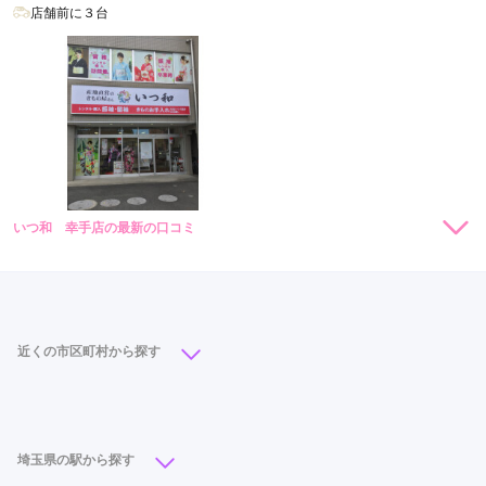
店舗前に３台
市
幸
手
市
鶴
ヶ
島
市
いつ和 幸手店の最新の口コミ
5.0
店内
5
店員
5
振袖選び
5
ご利用金額：
約160,000円
ご利用目的：
購入 /
成人式
ご利用日：2026年02月
近くの市区町村から探す
とても親身に対応していただきました。ありがとうございま
さいたま市
(46)
川越市
(25)
川口市
(21)
す。
越谷市
(17)
所沢市
(12)
熊谷市
(9)
久喜市
(8)
埼玉県の駅から探す
口コミ公開日：2026年03月09日
上尾市
(8)
東松山市
(7)
春日部市
(7)
草加市
(7)