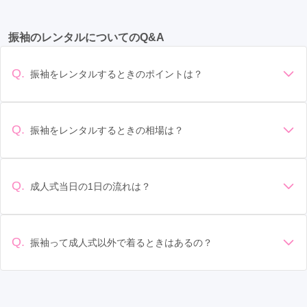
いつ和 幸手店の口コミ・評判をもっと見る
大宮駅
(16)
川越駅
(10)
所沢駅
(9)
川口駅
(9)
狭山市
(5)
入間市
(5)
深谷市
(4)
加須市
(4)
振袖のレンタルについてのQ&A
熊谷駅
(7)
浦和駅
(6)
本川越駅
(6)
春日部駅
(6)
飯能市
(4)
新座市
(4)
ふじみ野市
(4)
蓮田市
(4)
武蔵浦和駅
(5)
蕨駅
(5)
桶川駅
(5)
戸田市
(4)
桶川市
(4)
鴻巣市
(4)
行田市
(3)
Q.
振袖をレンタルするときのポイントは？
さいたま新都心駅
(4)
久喜駅
(4)
狭山市駅
(4)
羽生市
(3)
志木市
(3)
富士見市
(3)
吉川市
(3)
デザイン: 好きな色や柄など自分の好みで選ぶ場合や、成人式
の会場の雰囲気に合わせてデザインを選ぶ場合などがありま
上尾駅
(4)
深谷駅
(4)
東松山駅
(3)
飯能駅
(3)
本庄市
(3)
和光市
(2)
蕨市
(2)
三郷市
(2)
す。 サイズ選び: 自分の体型に合ったサイズを選ぶことが大切
Q.
振袖をレンタルするときの相場は？
加須駅
(3)
志木駅
(3)
羽生駅
(3)
越谷駅
(3)
です。事前に試着をし、必要であればサイズ調整をお願いす
坂戸市
(2)
秩父市
(1)
八潮市
(1)
朝霞市
(1)
振袖のレンタル相場は店舗や地域、デザインによって異なり
ることもあります。 価格: 予算に合わせてプランを選ぶことが
ふじみ野駅
(3)
鴻巣駅
(2)
行田市駅
(2)
ますが、一般的には10万円から30万円程度が相場とされてい
幸手市
(1)
鶴ヶ島市
(1)
できます。また、プランやレンタル料金に含まれるもの（小
ます。 高級なものやブランド物になると、それ以上の価格に
物や帯、草履など）を確認しましょう。 期間: レンタル期間や
Q.
成人式当日の1日の流れは？
本庄駅
(2)
南越谷駅
(2)
藤の牛島駅
(2)
なることもあります。具体的な価格はMy振袖でプランをご確
返却のルールをしっかり確認しておく必要があります。 お店
準備: 着付け、ヘアメイクの予約はほとんどの場合が先着順の
認いただくか、店舗に問い合わせてみてください。
草加駅
選び: 評判や口コミを事前にチェックして、信頼できるお店を
(2)
越谷レイクタウン駅
(2)
若葉駅
(2)
場合で、早朝からスタートする場合も多いです。 成人式: 一般
選びましょう。
せんげん台駅
(2)
東飯能駅
(1)
吹上駅
(1)
的に午前中に成人式が行わる場合が多いですが、午前午後で
Q.
振袖って成人式以外で着るときはあるの？
二部制の地域もあるため、自分の市町村を確認しましょう。
岩槻駅
(1)
与野駅
(1)
上熊谷駅
(1)
大和田駅
(1)
はい、成人式以外でも振袖を着る機会はあります。例えば、
写真撮影: 成人式の後、家族や友人との記念撮影を行うことが
家族や友人の結婚式、卒業式、初詣などがあります。 成人式
多いです。 帰宅: 帰宅後、振袖から着替えます。振袖は当日返
入間市駅
(1)
戸田公園駅
(1)
谷塚駅
(1)
以外での振袖の着用は、華やかな場に適しており、伝統的な
却せず、後日お店に返却しに行く場合が多いです。 同窓会: 成