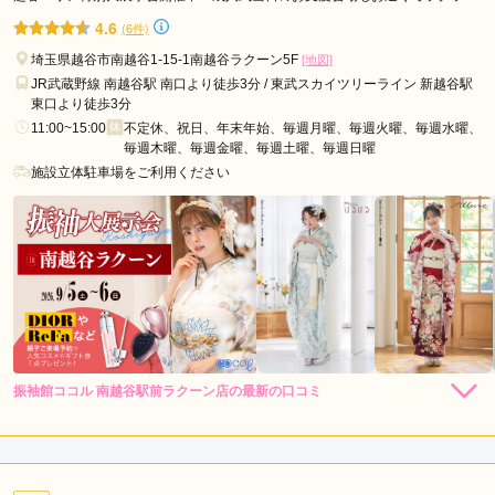
市
ク!!
スタジオリッツ 越谷店の口コミ・評判をもっと見る
4.6
(6件)
ふ
埼玉県越谷市南越谷1-15-1南越谷ラクーン5F
[地図]
じ
JR武蔵野線 南越谷駅 南口より徒歩3分 / 東武スカイツリーライン 新越谷駅
み
東口より徒歩3分
野
11:00~15:00
不定休、祝日、年末年始、毎週月曜、毎週火曜、毎週水曜、
市
毎週木曜、毎週金曜、毎週土曜、毎週日曜
施設立体駐車場をご利用ください
蓮
田
市
戸
田
市
桶
川
市
振袖館ココル 南越谷駅前ラクーン店の最新の口コミ
5.0
鴻
巣
店内
5
店員
5
振袖選び
5
市
ご利用金額：
--
ご利用目的：
レンタル /
成人式
行