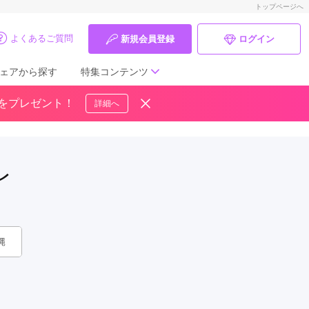
トップページへ
よくあるご質問
新規会員登録
ログイン
ェアから探す
特集コンテンツ
ドをプレゼント！
詳細へ
成人式の前撮り・後撮り特集
ママ振特集
レ
個性的振袖コーディネート特集
成人式レポート
振袖ブランド特集
縄
口コミ優秀店舗
振袖タイプ診断