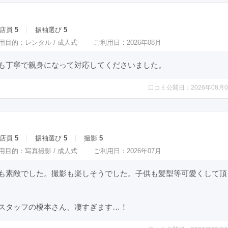
店員
5
振袖選び
5
用目的：
レンタル /
成人式
ご利用日：2026年08月
も丁寧で親身になって対応してくださいました。
口コミ公開日：2026年08月0
店員
5
振袖選び
5
撮影
5
用目的：
写真撮影 /
成人式
ご利用日：2026年07月
も素敵でした。撮影も楽しそうでした。子供も髪型等可愛くして頂
スタッフの榎本さん、凄すぎます…！