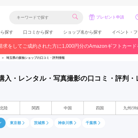
プレゼント申請
から探す
口コミから探す
ショップ名から探す
イベント・フ
求をしてご成約された方に1,000円分のAmazonギフトカー
関東
県(30)
東京都(383)
千葉県(183)
＞
埼玉県の振袖ショップの口コミ・評判情報
(36)
埼玉県(246)
神奈川県(228)
茨城県(93)
群馬県(57)
栃木県(54)
袖購入・レンタル・写真撮影の口コミ・評判・
北陸
石川県(57)
福井県(38)
富山県(37)
(80)
北陸
関西
中国
四国
九州/沖
東京都
茨城県
神奈川県
千葉県
中国
広島県(87)
岡山県(69)
鳥取県(29)