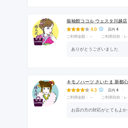
振袖館ココル ウェスタ川越店
4.0
店内
4
ご利用金額：
--
ご利用目的：
レ
ありがとうございました
キモノハーツ さいたま 新都心
4.3
店内
4
ご利用金額：
--
ご利用目的：
レ
お店の方の対応がとてもよか