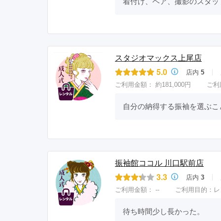
着付け、ヘア、撮影のスタッ
スタジオマックス上尾店
5.0
店内
5
ご利用金額：
約181,000円
ご利
自分の納得する振袖を選ぶこ
振袖館ココル 川口駅前店
3.3
店内
3
ご利用金額：
--
ご利用目的：
レ
待ち時間少し長かった。