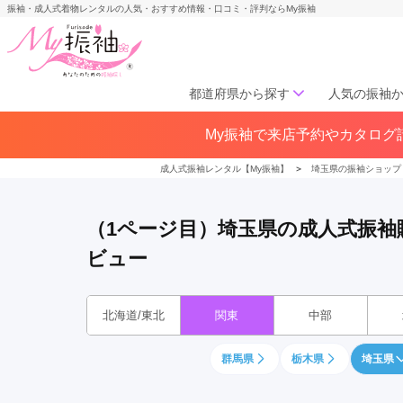
振袖・成人式着物レンタルの人気・おすすめ情報・口コミ・評判ならMy振袖
都道府県から探す
人気の振袖
My振袖で来店予約やカタログ請
北海道／東北
北海道(141)
青森県(41)
岩手
成人式振袖レンタル【My振袖】
＞
埼玉県の振袖ショップ
宮城県(72)
秋田県(29)
山形県
福島県(60)
（1ページ目）埼玉県の成人式振
ビュー
中部
愛知県(285)
静岡県(148)
岐阜県(85)
三重県(76)
長野県
北海道/東北
関東
中部
山梨県(37)
新潟県(65)
群馬県
栃木県
埼玉県
関西
大阪府(307)
兵庫県(195)