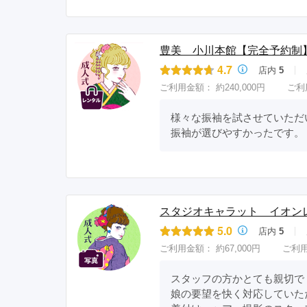
豊美 小川本館【完全予約制
4.7
店内
5
ご利用金額：
約240,000円
ご利
様々な振袖を試させていただ
振袖が選びやすかったです。
スタジオキャラット イオン
5.0
店内
5
ご利用金額：
約67,000円
ご利
スタッフの方かとても親切で

娘の要望を快く対応していた