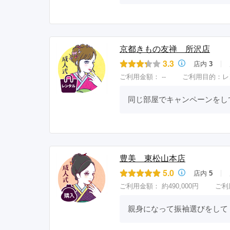
京都きもの友禅 所沢店
3.3
店内
3
ご利用金額：
--
ご利用目的：
レ
同じ部屋でキャンペーンをし
豊美 東松山本店
5.0
店内
5
ご利用金額：
約490,000円
ご利
親身になって振袖選びをして