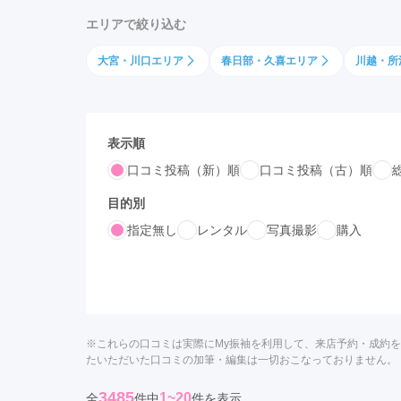
京都府(134)
滋賀県(55)
奈良
エリアで絞り込む
和歌山県(36)
大宮・川口エリア
春日部・久喜エリア
川越・所
四国
香川県(44)
徳島県(23)
愛媛県
高知県(30)
表示順
口コミ投稿（新）順
口コミ投稿（古）順
目的別
指定無し
レンタル
写真撮影
購入
※これらの口コミは実際にMy振袖を利用して、来店予約・成約
たいただいた口コミの加筆・編集は一切おこなっておりません。
3485
1~20
全
件中
件を表示