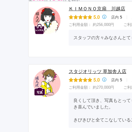
ＫＩＭＯＮＯ京扇 川越店
5.0
店内
5
ご利用金額：
約256,000円
ご利
スタッフの方々みなさんとて
スタジオリッツ 草加舎人店
5.0
店内
5
ご利用金額：
約270,000円
ご利
良くして頂き、写真もとって
き喜んでいました。

きびきびと全てこなしている