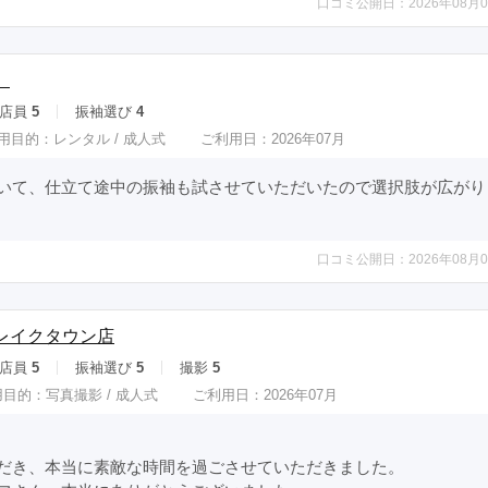
口コミ公開日：2026年08月0
】
店員
5
振袖選び
4
用目的：
レンタル /
成人式
ご利用日：2026年07月
いて、仕立て途中の振袖も試させていただいたので選択肢が広がり
口コミ公開日：2026年08月0
レイクタウン店
店員
5
振袖選び
5
撮影
5
用目的：
写真撮影 /
成人式
ご利用日：2026年07月
だき、本当に素敵な時間を過ごさせていただきました。
