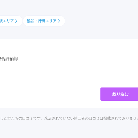
県(52)
島根県(26)
山口県(60)
沢エリア
熊谷・行田エリア
九州／沖縄
(51)
福岡県(160)
熊本県(67)
長崎県(44)
佐賀県(25)
大分県(36)
宮崎県(41)
鹿児島県(31)
沖縄県(40)
総合評価順
絞り込む
をした方たちの口コミです。来店されていない第三者の口コミは掲載されておりませ