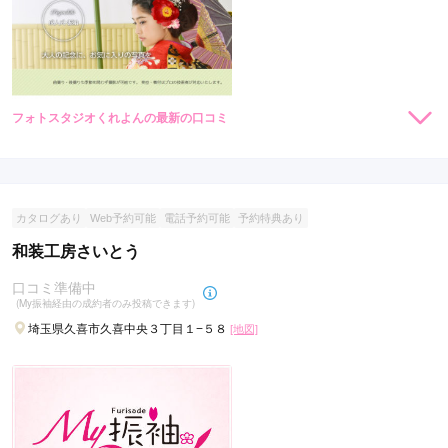
フォトスタジオくれよんの最新の口コミ
現在表示可能な口コミはございません。
カタログあり
Web予約可能
電話予約可能
予約特典あり
和装工房さいとう
口コミ準備中
(My振袖経由の成約者のみ投稿できます)
埼玉県久喜市久喜中央３丁目１−５８
[地図]