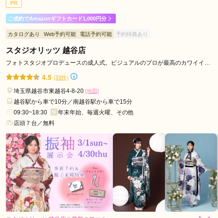
PR
ご利用日：2026年03月
田
ご成約でAmazonギフトカード1,000円分
市
スタッフさんや着付けて下さる方がとても優しく対応して下さ
羽
カタログあり
Web予約可能
電話予約可能
予約特典あり
って、とても満足のいく振袖を選ぶことが出来ました。とても
生
満足しています。憂鬱だった成人式も楽しみになりました！
スタジオリッツ 越谷店
市
フォトスタジオプロデュースの成人式。ビジュアルのプロが最高のカワイイを
志
ご提案します。
口コミ公開日：2026年04月09日
4.5
(33件)
木
振袖館ココル 南越谷駅前ラクーン店の口コミ・評判をもっと見る
埼玉県越谷市東越谷4-8-20
[地図]
市
越谷駅から車で10分／南越谷駅から車で15分
富
09:30~18:30
年末年始、毎週火曜、その他
士
店頭７台／無料
見
市
吉
川
市
本
庄
市