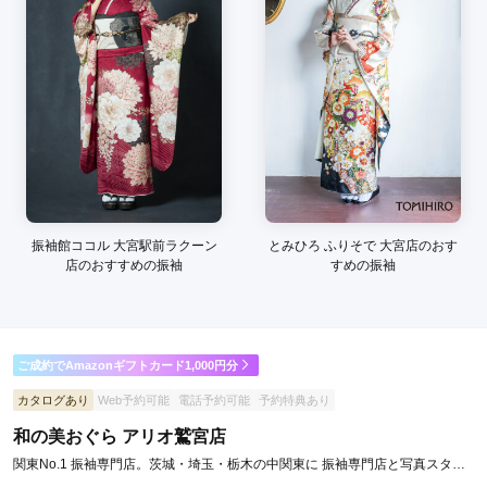
した。

特典利用で予算内にも納まり、大満足です。
口コミ公開日：2026年05月12日
いつ和 菖蒲店の口コミ・評判をもっと見る
振袖館ココル 大宮駅前ラクーン
とみひろ ふりそで 大宮店のおす
店のおすすめの振袖
すめの振袖
ご成約でAmazonギフトカード1,000円分
カタログあり
Web予約可能
電話予約可能
予約特典あり
和の美おぐら アリオ鷲宮店
関東No.1 振袖専門店。茨城・埼玉・栃木の中関東に 振袖専門店と写真スタジ
オを16店舗展開