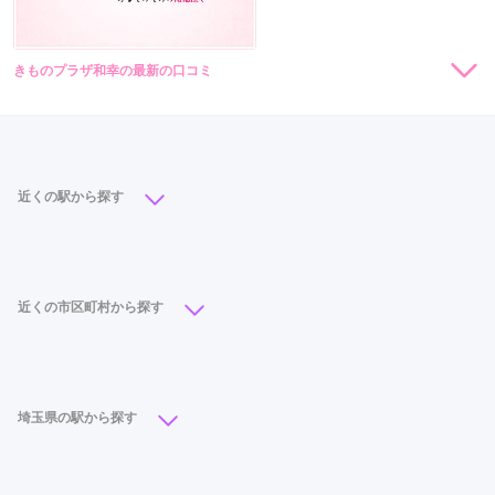
きものプラザ和幸の最新の口コミ
現在表示可能な口コミはございません。
近くの駅から探す
久喜駅
(4)
近くの市区町村から探す
さいたま市
(46)
川越市
(25)
川口市
(21)
越谷市
(17)
所沢市
(12)
熊谷市
(9)
久喜市
(8)
埼玉県の駅から探す
上尾市
(8)
東松山市
(7)
春日部市
(7)
草加市
(7)
大宮駅
(16)
川越駅
(10)
所沢駅
(9)
川口駅
(9)
狭山市
(5)
入間市
(5)
深谷市
(4)
加須市
(4)