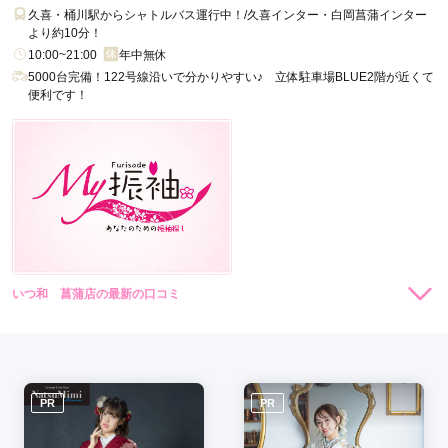
久喜・桶川駅からシャトルバス運行中！/久喜インター・白岡菖蒲インター
より約10分！
10:00~21:00
年中無休
5000台完備！122号線沿いで分かりやすい♪ 立体駐車場BLUE2階が近くて
便利です！
いつ和 菖蒲店の最新の口コミ
5.0
店内
5
店員
5
振袖選び
5
ご利用金額：
約150,000円
ご利用目的：
レンタル /
成人式
ご利用日：2026年02月
PR
PR
アットホームな雰囲気で娘もリラックスして着物選びができま