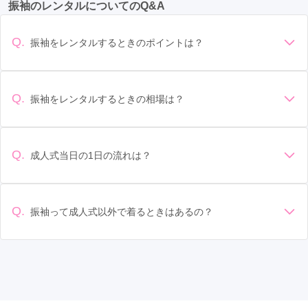
振袖のレンタルについてのQ&A
熊谷駅
(7)
浦和駅
(6)
本川越駅
(6)
春日部駅
(6)
飯能市
(4)
新座市
(4)
ふじみ野市
(4)
蓮田市
(4)
武蔵浦和駅
(5)
蕨駅
(5)
桶川駅
(5)
戸田市
(4)
桶川市
(4)
鴻巣市
(4)
行田市
(3)
Q.
振袖をレンタルするときのポイントは？
さいたま新都心駅
(4)
久喜駅
(4)
狭山市駅
(4)
羽生市
(3)
志木市
(3)
富士見市
(3)
吉川市
(3)
デザイン: 好きな色や柄など自分の好みで選ぶ場合や、成人式
の会場の雰囲気に合わせてデザインを選ぶ場合などがありま
上尾駅
(4)
深谷駅
(4)
東松山駅
(3)
飯能駅
(3)
本庄市
(3)
和光市
(2)
蕨市
(2)
三郷市
(2)
す。 サイズ選び: 自分の体型に合ったサイズを選ぶことが大切
Q.
振袖をレンタルするときの相場は？
加須駅
(3)
志木駅
(3)
羽生駅
(3)
越谷駅
(3)
です。事前に試着をし、必要であればサイズ調整をお願いす
坂戸市
(2)
秩父市
(1)
八潮市
(1)
朝霞市
(1)
振袖のレンタル相場は店舗や地域、デザインによって異なり
ることもあります。 価格: 予算に合わせてプランを選ぶことが
ふじみ野駅
(3)
鴻巣駅
(2)
行田市駅
(2)
ますが、一般的には10万円から30万円程度が相場とされてい
幸手市
(1)
鶴ヶ島市
(1)
できます。また、プランやレンタル料金に含まれるもの（小
ます。 高級なものやブランド物になると、それ以上の価格に
物や帯、草履など）を確認しましょう。 期間: レンタル期間や
Q.
成人式当日の1日の流れは？
本庄駅
(2)
南越谷駅
(2)
藤の牛島駅
(2)
なることもあります。具体的な価格はMy振袖でプランをご確
返却のルールをしっかり確認しておく必要があります。 お店
準備: 着付け、ヘアメイクの予約はほとんどの場合が先着順の
認いただくか、店舗に問い合わせてみてください。
草加駅
選び: 評判や口コミを事前にチェックして、信頼できるお店を
(2)
越谷レイクタウン駅
(2)
若葉駅
(2)
場合で、早朝からスタートする場合も多いです。 成人式: 一般
選びましょう。
せんげん台駅
(2)
東飯能駅
(1)
吹上駅
(1)
的に午前中に成人式が行わる場合が多いですが、午前午後で
Q.
振袖って成人式以外で着るときはあるの？
二部制の地域もあるため、自分の市町村を確認しましょう。
岩槻駅
(1)
与野駅
(1)
上熊谷駅
(1)
大和田駅
(1)
はい、成人式以外でも振袖を着る機会はあります。例えば、
写真撮影: 成人式の後、家族や友人との記念撮影を行うことが
家族や友人の結婚式、卒業式、初詣などがあります。 成人式
多いです。 帰宅: 帰宅後、振袖から着替えます。振袖は当日返
入間市駅
(1)
戸田公園駅
(1)
谷塚駅
(1)
以外での振袖の着用は、華やかな場に適しており、伝統的な
却せず、後日お店に返却しに行く場合が多いです。 同窓会: 成
日本の美しさを表現することができます。
人式当日に同窓会が行われる場合が多いです。 二次会: 同窓会
西武秩父駅
(1)
戸田駅
(1)
森林公園駅
(1)
後、友人たちとの二次会や三次会を楽しむ人もいます。
坂戸駅
(1)
航空公園駅
(1)
狭山ヶ丘駅
(1)