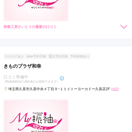
和装工房さいとうの最新の口コミ
現在表示可能な口コミはございません。
カタログあり
Web予約可能
電話予約可能
予約特典あり
きものプラザ和幸
口コミ準備中
(My振袖経由の成約者のみ投稿できます)
埼玉県久喜市久喜中央４丁目９−１１イトーヨーカドー久喜店2F
[地図]