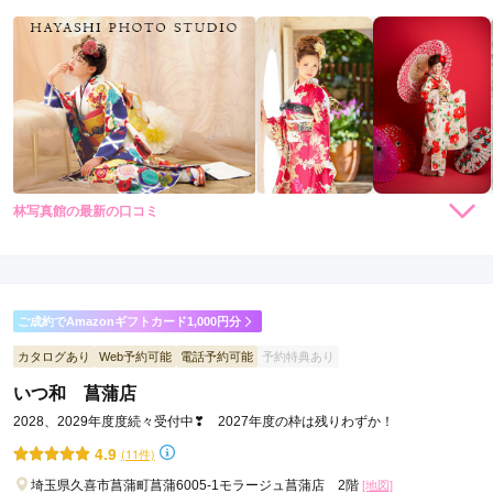
市
幸
手
市
鶴
ヶ
島
市
林写真館の最新の口コミ
久
5.0
喜
店内
5
店員
5
振袖選び
5
駅
ご利用金額：
約216,000円
ご利用目的：
レンタル /
成人式
ご成約でAmazonギフトカード1,000円分
ご利用日：2026年01月
カタログあり
Web予約可能
電話予約可能
予約特典あり
スタッフさんの接客が丁寧で、安心して予約することができま
いつ和 菖蒲店
した。
2028、2029年度度続々受付中❣ 2027年度の枠は残りわずか！
4.9
(11件)
口コミ公開日：2026年02月20日
林写真館の口コミ・評判をもっと見る
埼玉県久喜市菖蒲町菖蒲6005-1モラージュ菖蒲店 2階
[地図]