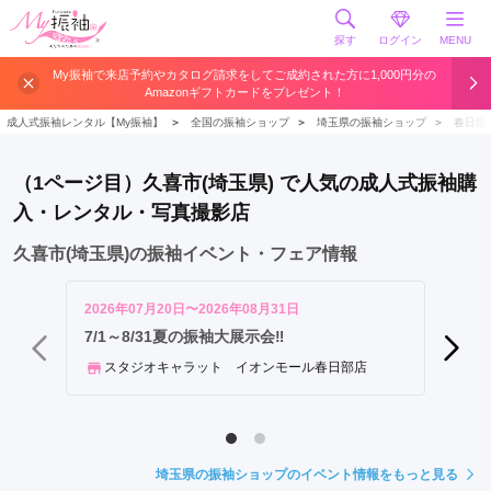
探す
ログイン
MENU
さ
My振袖で来店予約やカタログ請求をしてご成約された方に1,000円分の
Amazonギフトカードをプレゼント！
い
た
成人式振袖レンタル【My振袖】
＞
全国の振袖ショップ
＞
埼玉県の振袖ショップ
＞
春日部
ま
市
（1ページ目）久喜市(埼玉県) で人気の成人式振袖購
川
入・レンタル・写真撮影店
越
市
久喜市(埼玉県)の振袖イベント・フェア情報
川
口
2026年07月20日〜2026年08月31日
2026年
市
【あな
7/1～8/31夏の振袖大展示会‼
会 in
越
スタジオキャラット イオンモール春日部店
谷
振袖
市
所
沢
埼玉県の振袖ショップのイベント情報をもっと見る
市