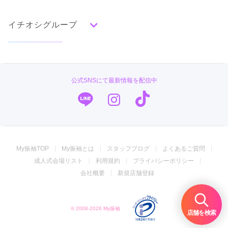
赤
成人式の前撮り・後撮り特集
朱
ベージュ
ピンク
オレンジ
黄
緑
水色
青
紺
紫
茶
ゴールド
シルバー
イチオシグループ
ママ振特集
グレー
黒
白
その他
個性的振袖コーディネート特集
菊京屋
タイプ別ランキング
成人式レポート
古典
エレガント
キュート
クール
グラマラス
TAKAZEN
振袖ブランド特集
公式SNSにて最新情報を配信中
レトロ
キモノハーツ／kimono hearts
口コミ優秀店舗
PLUM
振袖タイプ診断
柄別ランキング
振袖専門店 オンディーヌ
無地
花
桜
梅
菊
松
竹
牡丹
バラ
椿
My振袖TOP
My振袖とは
スタッフブログ
よくあるご質問
百合
橘
蝶
鶴
松竹梅
扇面
車
華籠
ジョイフル恵利
成人式会場リスト
利用規約
プライバシーポリシー
熨斗
宝尽
波
雪輪
雲取り
道長取り
矢絣
振袖館COCOL
会社概要
新規店舗登録
幾何学
市松
縞
その他
#振袖gram
© 2008-2026 My振袖
振袖専門店 一蔵
店舗を検索