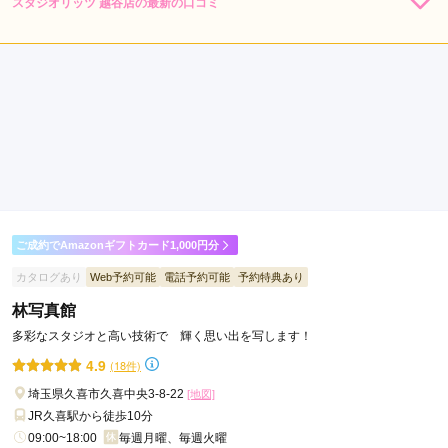
スタジオリッツ 越谷店の最新の口コミ
和
5.0
光
店内
5
店員
5
振袖選び
5
撮影
5
市
ご利用金額：
約90,000円
蕨
ご利用目的：
写真撮影 /
成人式
市
ご利用日：2026年05月
三
郷
スタッフさんが終始丁寧で、待ち時間に飲食も可能で非常に良
市
かったです
坂
戸
口コミ公開日：2026年05月17日
市
ご成約でAmazonギフトカード1,000円分
スタジオリッツ 越谷店の口コミ・評判をもっと見る
秩
カタログあり
Web予約可能
電話予約可能
予約特典あり
父
林写真館
市
多彩なスタジオと高い技術で 輝く思い出を写します！
八
4.9
(18件)
潮
市
埼玉県久喜市久喜中央3-8-22
[地図]
朝
JR久喜駅から徒歩10分
霞
09:00~18:00
毎週月曜、毎週火曜