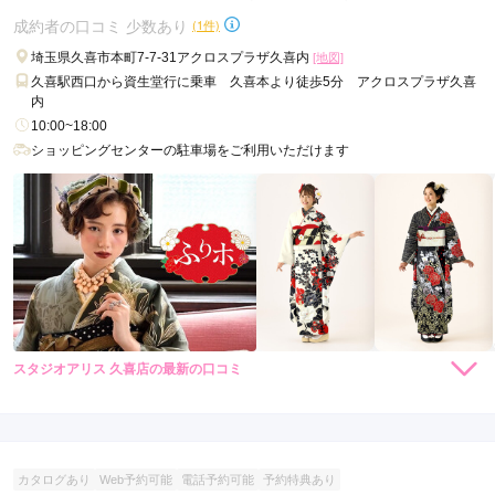
成約者の口コミ 少数あり
(1件)
口コミ公開日：2026年06月30日
埼玉県久喜市本町7-7-31アクロスプラザ久喜内
[地図]
和の美おぐら アリオ鷲宮店の口コミ・評判をもっと見る
久喜駅西口から資生堂行に乗車 久喜本より徒歩5分 アクロスプラザ久喜
内
10:00~18:00
ショッピングセンターの駐車場をご利用いただけます
スタジオアリス 久喜店の最新の口コミ
3.0
店内
3
店員
3
振袖選び
3
ご利用金額：
約110,000円
ご利用目的：
レンタル /
成人式
カタログあり
Web予約可能
電話予約可能
予約特典あり
ご利用日：2022年07月