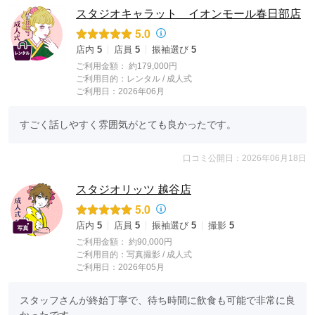
スタジオキャラット イオンモール春日部店
5.0
店内
5
店員
5
振袖選び
5
ご利用金額：
約179,000円
ご利用目的：
レンタル /
成人式
ご利用日：2026年06月
すごく話しやすく雰囲気がとても良かったです。
口コミ公開日：2026年06月18日
スタジオリッツ 越谷店
5.0
店内
5
店員
5
振袖選び
5
撮影
5
ご利用金額：
約90,000円
ご利用目的：
写真撮影 /
成人式
ご利用日：2026年05月
スタッフさんが終始丁寧で、待ち時間に飲食も可能で非常に良