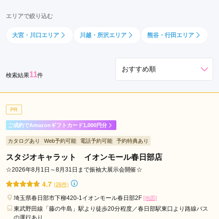
熊
エリアで絞り込む
谷
市
大宮・川口エリア
川越・所沢エリア
熊谷・行田エリア
久
喜
市
11
検索結果
件
上
尾
市
PR
東
ご成約でAmazonギフトカード1,000円分
松
山
カタログあり
Web予約可能
電話予約可能
予約特典あり
市
スタジオキャラット イオンモール春日部店
春
☆2026年8月1日～8月31日まで振袖大展示会開催☆
日
4.7
(26件)
部
埼玉県春日部市下柳420-1イオンモール春日部2F
市
[地図]
東武野田線「藤の牛島」駅より徒歩20分程度／春日部駅東口より路線バス
草
の運行あり