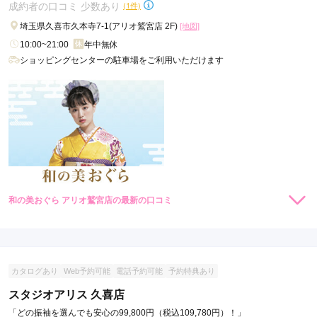
成約者の口コミ 少数あり
(1件)
埼玉県久喜市久本寺7-1(アリオ鷲宮店 2F)
[地図]
10:00~21:00
年中無休
ショッピングセンターの駐車場をご利用いただけます
和の美おぐら アリオ鷲宮店の最新の口コミ
5.0
店内
5
店員
5
振袖選び
5
ご利用金額：
--
ご利用目的：
レンタル /
成人式
カタログあり
Web予約可能
電話予約可能
予約特典あり
ご利用日：2026年02月
スタジオアリス 久喜店
親身になって相談に乗ってくれたのでとても助かりました。
「どの振袖を選んでも安心の99,800円（税込109,780円）！」