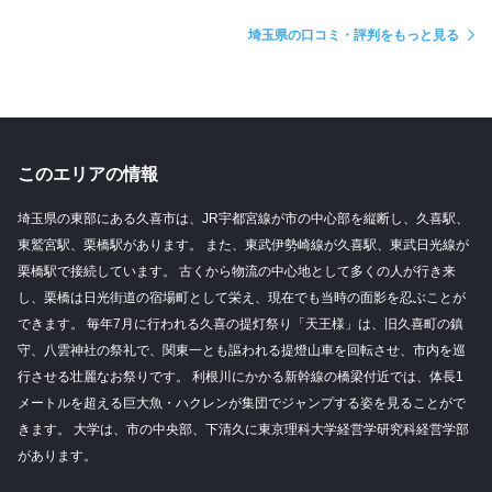
埼玉県の口コミ・評判をもっと見る
このエリアの情報
埼玉県の東部にある久喜市は、JR宇都宮線が市の中心部を縦断し、久喜駅、
東鷲宮駅、栗橋駅があります。 また、東武伊勢崎線が久喜駅、東武日光線が
栗橋駅で接続しています。 古くから物流の中心地として多くの人が行き来
し、栗橋は日光街道の宿場町として栄え、現在でも当時の面影を忍ぶことが
できます。 毎年7月に行われる久喜の提灯祭り「天王様」は、旧久喜町の鎮
守、八雲神社の祭礼で、関東一とも謳われる提燈山車を回転させ、市内を巡
行させる壮麗なお祭りです。 利根川にかかる新幹線の橋梁付近では、体長1
メートルを超える巨大魚・ハクレンが集団でジャンプする姿を見ることがで
きます。 大学は、市の中央部、下清久に東京理科大学経営学研究科経営学部
があります。