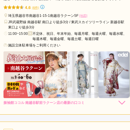
市
ク!!
4.6
(6件)
ふ
埼玉県越谷市南越谷1-15-1南越谷ラクーン5F
[地図]
じ
JR武蔵野線 南越谷駅 南口より徒歩3分 / 東武スカイツリーライン 新越谷駅
み
東口より徒歩3分
野
11:00~15:00
不定休、祝日、年末年始、毎週月曜、毎週火曜、毎週水曜、
市
毎週木曜、毎週金曜、毎週土曜、毎週日曜
施設立体駐車場をご利用ください
蓮
田
市
戸
田
市
桶
川
市
振袖館ココル 南越谷駅前ラクーン店の最新の口コミ
5.0
鴻
巣
店内
5
店員
5
振袖選び
5
市
ご利用金額：
--
ご利用目的：
レンタル /
成人式
行