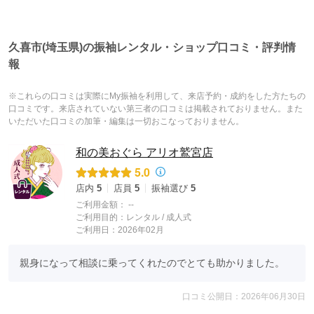
久喜市(埼玉県)の振袖レンタル・ショップ口コミ・評判情
報
※これらの口コミは実際にMy振袖を利用して、来店予約・成約をした方たちの
口コミです。来店されていない第三者の口コミは掲載されておりません。また
いただいた口コミの加筆・編集は一切おこなっておりません。
和の美おぐら アリオ鷲宮店
5.0
店内
5
店員
5
振袖選び
5
ご利用金額：
--
ご利用目的：
レンタル /
成人式
ご利用日：2026年02月
親身になって相談に乗ってくれたのでとても助かりました。
口コミ公開日：2026年06月30日