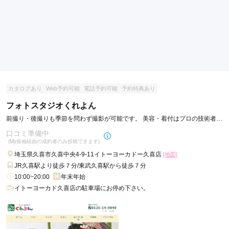
カタログあり
Web予約可能
電話予約可能
予約特典あり
フォトスタジオくれよん
前撮り・後撮りも季節を問わず撮影が可能です。 美容・着付はプロの技術者が
対応いたします。
口コミ準備中
(My振袖経由の成約者のみ投稿できます)
埼玉県久喜市久喜中央4-9-11イトーヨーカドー久喜店
[地図]
JR久喜駅より徒歩７分/東武久喜駅から徒歩７分
10:00~20:00
年末年始
イトーヨーカド久喜店の駐車場にお停め下さい。