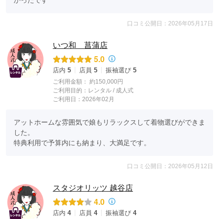
かったです
口コミ公開日：2026年05月17日
いつ和 菖蒲店
5.0
店内
5
店員
5
振袖選び
5
ご利用金額：
約150,000円
ご利用目的：
レンタル /
成人式
ご利用日：2026年02月
アットホームな雰囲気で娘もリラックスして着物選びができま
した。

特典利用で予算内にも納まり、大満足です。
口コミ公開日：2026年05月12日
スタジオリッツ 越谷店
4.0
店内
4
店員
4
振袖選び
4