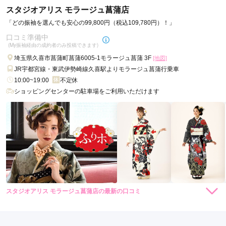
スタジオアリス モラージュ菖蒲店
平日で貸切みたいで静かでよかったです

「どの振袖を選んでも安心の99,800円（税込109,780円）！」
クーラー効きすぎて寒かったです
口コミ準備中
(My振袖経由の成約者のみ投稿できます)
口コミ公開日：2022年08月12日
埼玉県久喜市菖蒲町菖蒲6005-1モラージュ菖蒲 3F
[地図]
スタジオアリス 久喜店の口コミ・評判をもっと見る
JR宇都宮線・東武伊勢崎線久喜駅よりモラージュ菖蒲行乗車
10:00~19:00
不定休
ショッピングセンターの駐車場をご利用いただけます
スタジオアリス モラージュ菖蒲店の最新の口コミ
現在表示可能な口コミはございません。