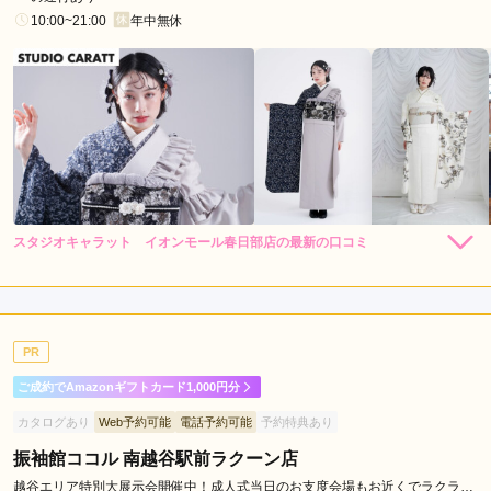
加
10:00~21:00
年中無休
市
狭
山
市
入
間
市
深
スタジオキャラット イオンモール春日部店の最新の口コミ
谷
184,800
184,800
レン
円~
レン
円~
タル
タル
5.0
(税込)
(税込)
市
426,800
426,800
購
円~
購
円~
入
入
店内
5
店員
5
振袖選び
5
(税込)
(税込)
加
ご利用金額：
約179,000円
須
ご利用目的：
レンタル /
成人式
市
PR
ご利用日：2026年06月
飯
ご成約でAmazonギフトカード1,000円分
能
すごく話しやすく雰囲気がとても良かったです。
カタログあり
Web予約可能
電話予約可能
予約特典あり
市
新
振袖館ココル 南越谷駅前ラクーン店
口コミ公開日：2026年06月18日
座
スタジオキャラット イオンモール春日部店の口コミ・評判をもっと見る
越谷エリア特別大展示会開催中！成人式当日のお支度会場もお近くでラクラ