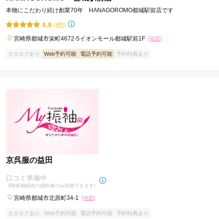
本物にこだわり続け創業70年 HANAGOROMO都城駅前店です
4.9
(4件)
宮崎県都城市栄町4672-5イオンモール都城駅前1F
[地図]
カタログあり
Web予約可能
電話予約可能
予約特典あり
京呉服の益田
口コミ準備中
(My振袖経由の成約者のみ投稿できます)
宮崎県都城市北原町34-1
[地図]
カタログあり
Web予約可能
電話予約可能
予約特典あり