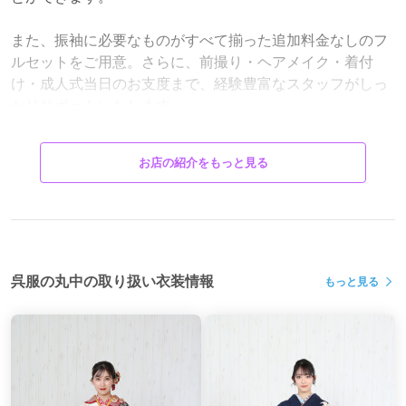
また、振袖に必要なものがすべて揃った追加料金なしのフ
ルセットをご用意。さらに、前撮り・ヘアメイク・着付
け・成人式当日のお支度まで、経験豊富なスタッフがしっ
かりサポートいたします。
ご着用後のクリーニングやアフターケアもお任せくださ
お店の紹介をもっと見る
い。初めての成人式準備でも安心してお任せいただけるよ
う、心を込めてお手伝いいたします。
一生に一度の晴れの日が、お客様らしく笑顔あふれる一日
となるよう、スタッフ一同心を込めてお手伝いさせていた
だきます。
呉服の丸中の取り扱い衣装情報
もっと見る
@kimonobiyori_maruchu 呉服の丸中《きもの日和》
最新の振袖コーディネートや新作振袖、お客様フォトを
Instagramで更新中！ご来店前にぜひチェックして、お気に
入りの一着を見つけてください♪