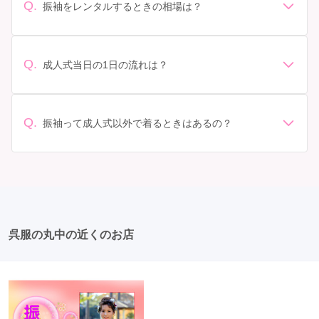
があります。 サイズ選び: 自分の体型に合ったサイズを
Q.
振袖をレンタルするときの相場は？
選ぶことが大切です。事前に試着をし、必要であればサ
振袖のレンタル相場は店舗や地域、デザインによって異
イズ調整をお願いすることもあります。 価格: 予算に合
なりますが、一般的には10万円から30万円程度が相場と
わせてプランを選ぶことができます。また、プランやレ
されています。 高級なものやブランド物になると、それ
ンタル料金に含まれるもの（小物や帯、草履など）を確
Q.
成人式当日の1日の流れは？
以上の価格になることもあります。具体的な価格はMy振
認しましょう。 期間: レンタル期間や返却のルールをし
準備: 着付け、ヘアメイクの予約はほとんどの場合が先着
袖でプランをご確認いただくか、店舗に問い合わせてみ
っかり確認しておく必要があります。 お店選び: 評判や
順の場合で、早朝からスタートする場合も多いです。 成
てください。
口コミを事前にチェックして、信頼できるお店を選びま
人式: 一般的に午前中に成人式が行わる場合が多いです
Q.
しょう。
振袖って成人式以外で着るときはあるの？
が、午前午後で二部制の地域もあるため、自分の市町村
はい、成人式以外でも振袖を着る機会はあります。例え
を確認しましょう。 写真撮影: 成人式の後、家族や友人
ば、家族や友人の結婚式、卒業式、初詣などがありま
との記念撮影を行うことが多いです。 帰宅: 帰宅後、振
す。 成人式以外での振袖の着用は、華やかな場に適して
袖から着替えます。振袖は当日返却せず、後日お店に返
おり、伝統的な日本の美しさを表現することができま
却しに行く場合が多いです。 同窓会: 成人式当日に同窓
す。
会が行われる場合が多いです。 二次会: 同窓会後、友人
たちとの二次会や三次会を楽しむ人もいます。
呉服の丸中の近くのお店