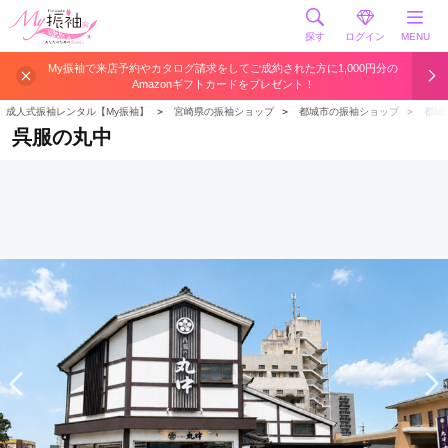
探す
ログイン
MENU
My振袖で来店予約やカタログ請求をしてご成約された方に1,000円分の
Amazonギフトカードをプレゼント！
成人式振袖レンタル【My振袖】
＞
宮崎県の振袖ショップ
＞
都城市の振袖ショップ
＞
都城
呉服の丸中