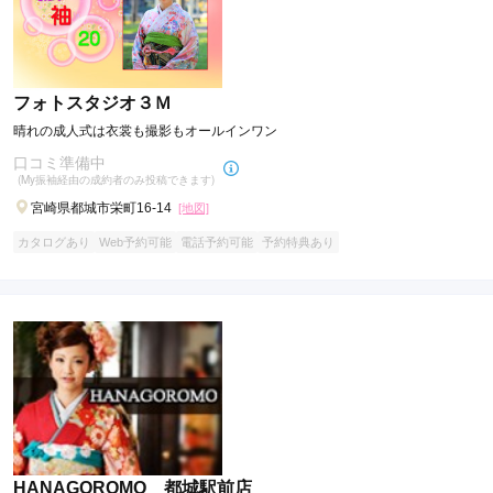
フォトスタジオ３Ｍ
晴れの成人式は衣裳も撮影もオールインワン
口コミ準備中
(My振袖経由の成約者のみ投稿できます)
宮崎県都城市栄町16-14
[地図]
カタログあり
Web予約可能
電話予約可能
予約特典あり
HANAGOROMO 都城駅前店