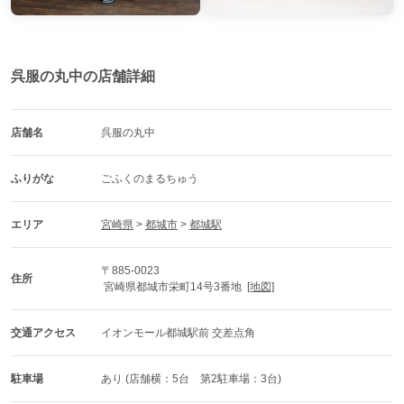
呉服の丸中の店舗詳細
店舗名
呉服の丸中
ふりがな
ごふくのまるちゅう
エリア
宮崎県
 > 
都城市
 > 
都城駅
〒885-0023
住所
 宮崎県都城市栄町14号3番地  
[地図]
交通アクセス
イオンモール都城駅前 交差点角
駐車場
あり (店舗横：5台　第2駐車場：3台)