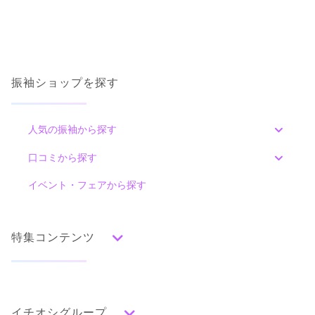
振袖ショップを探す
人気の振袖から探す
みんなの振袖ランキングトップ
口コミから探す
色別ランキング
イベント・フェアから探す
口コミ一覧
赤
朱
ベージュ
ピンク
オレンジ
黄
緑
水色
青
紺
紫
茶
ゴールド
シルバー
特集コンテンツ
グレー
黒
白
その他
タイプ別ランキング
成人式の前撮り・後撮り特集
古典
エレガント
キュート
クール
グラマラス
イチオシグループ
ママ振特集