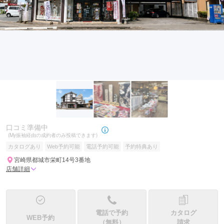
口コミ準備中
(My振袖経由の成約者のみ投稿できます)
カタログあり
Web予約可能
電話予約可能
予約特典あり
宮崎県都城市栄町14号3番地
店舗詳細
電話で予約
カタログ
WEB予約
（無料）
請求