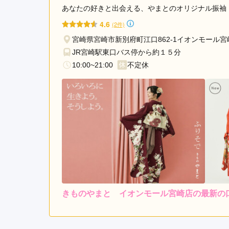
あなたの好きと出会える、やまとのオリジナル振袖
4.6
(2件)
宮崎県宮崎市新別府町江口862-1イオンモール宮
JR宮崎駅東口バス停から約１５分
10:00~21:00
不定休
きものやまと イオンモール宮崎店の最新の
レンタ
ル
3.7
4
店内
3
購入
ご利用金額：
約250,000円
ご