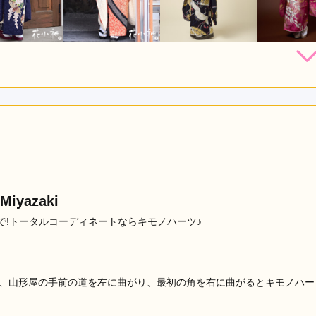
264,000
220,000
231,000
264,
円~(税
レンタ
円~(税
レンタ
円~(税
レンタ
ル
ル
ル
込)
込)
込)
80,000
380,000
460,000
店員
5
振袖選び
5
購入
購入
円~(税込)
円~(税込)
円~(税込)
利用目的：
レンタル /
成人式
ご利用日：2026年01月
ていただいてスタッフの接客、対応とても良かったです。種類も
口コミ公開日：2026年01月13
iyazaki
!トータルコーディネートならキモノハーツ♪
西へ、山形屋の手前の道を左に曲がり、最初の角を右に曲がるとキモノハー