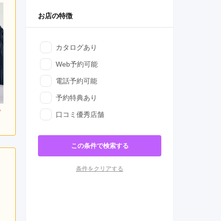
お店の特徴
カタログあり
Web予約可能
電話予約可能
予約特典あり
0
528,000
418,000
購入
口コミ優秀店舗
購入
円~(税込)
円~(税込)
円~(税込)
この条件で検索する
条件をクリアする
日