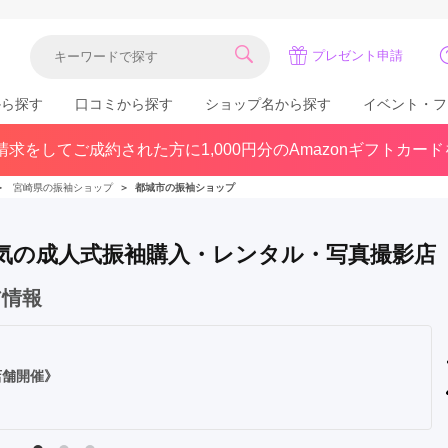
プレゼント申請
から探す
口コミから探す
ショップ名から探す
イベント・フ
求をしてご成約された方に1,000円分のAmazonギフトカー
関東
県(30)
東京都(383)
千葉県(183)
＞
宮崎県の振袖ショップ
＞
都城市の振袖ショップ
(36)
埼玉県(246)
神奈川県(228)
茨城県(93)
群馬県(57)
栃木県(54)
で人気の成人式振袖購入・レンタル・写真撮影店
北陸
ア情報
石川県(57)
福井県(38)
富山県(37)
(80)
店舗開催》
中国
広島県(87)
岡山県(69)
鳥取県(29)