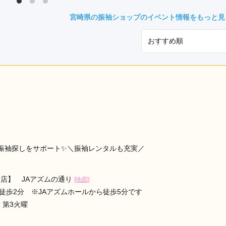
県(52)
島根県(26)
山口県(60)
宮崎県の振袖ショップのイベント情報をもっと見
九州／沖縄
(51)
福岡県(160)
熊本県(67)
長崎県(44)
佐賀県(25)
大分県(36)
宮崎県(41)
鹿児島県(31)
沖縄県(40)
振袖探しをサポート✨＼振袖レンタルも充実／
店】 JAアズムの通り
[地図]
徒歩2分 ※JAアズムホールから徒歩5分です
、第3火曜