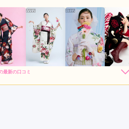
zakiの最新の口コミ
248,000
248,000
248,000
184,
円~(税
レンタ
円~(税
レンタ
円~(税
レンタ
ル
ル
ル
込)
込)
込)
30,000
530,000
530,000
382,80
店員
4
振袖選び
4
購入
購入
購入
円~(税込)
円~(税込)
円~(税込)
利用目的：
レンタル /
成人式
ご利用日：2026年07月
カタログで気に入った振袖があるか心配でしたが、まだレンタル
スタッフの方々も丁寧でよかったです。
口コミ公開日：2026年07月06
kiの口コミ・評判をもっと見る