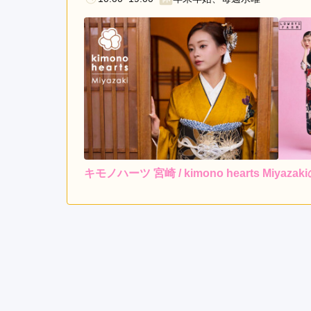
キモノハーツ 宮崎 / kimono hearts Miya
レンタ
ル
4.0
5
店内
4
購入
ご利用金額：
約241,000円
ご
来店時期が遅かったので、
できて、嬉しかったです。
キモノハーツ 宮崎 / kimono hearts Miyaza