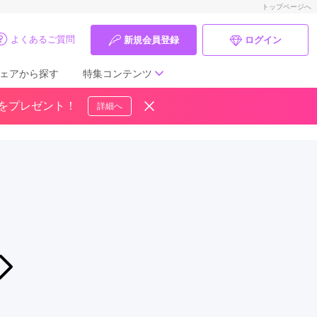
トップページへ
よくあるご質問
新規会員登録
ログイン
ェアから探す
特集コンテンツ
ドをプレゼント！
詳細へ
成人式の前撮り・後撮り特集
ママ振特集
個性的振袖コーディネート特集
成人式レポート
振袖ブランド特集
2026年08月01日〜2026年08月16日
振袖BIG FES
口コミ優秀店舗
きもの宮下【霧島店】 振袖専門店
振袖タイプ診断