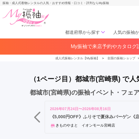
振袖・成人式着物レンタルの人気・おすすめ情報・口コミ・評判ならMy振袖
都道府県から探す
人気の振袖
宮
My振袖で来店予約やカタログ請
北海道／東北
崎
北海道(141)
青森県(41)
岩手
市
成人式振袖レンタル【My振袖】
＞
全国の振袖ショップ
宮城県(72)
秋田県(29)
山形県
都
福島県(60)
城
（1ページ目）都城市(宮崎県) 
市
延
中部
都城市(宮崎県)の振袖イベント・フェ
岡
愛知県(285)
静岡県(148)
市
岐阜県(85)
三重県(76)
長野県
日
2026年07月24日〜2026年08月16日
山梨県(37)
新潟県(65)
向
《5,000円OFF》ふりそで夏休みバーゲン《
市
きものやまと イオンモール宮崎店
関西
西
都
大阪府(307)
兵庫県(195)