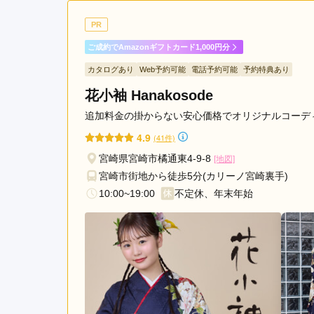
何着も着付けして頂いた
PR
ご成約でAmazonギフトカード1,000円分
きものやまと イオンモール宮崎店の口コミ・評判
カタログあり
Web予約可能
電話予約可能
予約特典あり
花小袖 Hanakosode
追加料金の掛からない安心価格でオリジナルコーデ
4.9
(41件)
宮崎県宮崎市橘通東4-9-8
[地図]
宮崎市街地から徒歩5分(カリーノ宮崎裏手)
10:00~19:00
不定休、年末年始