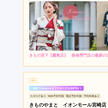
きもの宮下【霧島店】 振袖専門店の最新の
4
購入
5.0
店内
5
ご利用金額：
約100,000円
ご
良かったです！
PR
ご成約でAmazonギフトカード1,000円分
きもの宮下【霧島店】 振袖専門店の口コミ・評判
カタログあり
Web予約可能
電話予約可能
予約特典あり
きものやまと イオンモール宮崎店