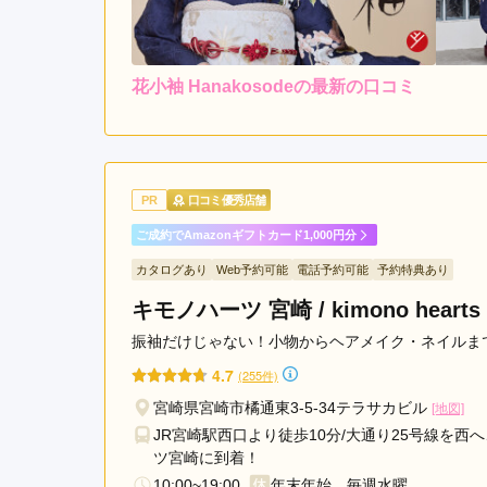
花小袖 Hanakosodeの最新の口コミ
レンタ
ル
5.0
4
店内
5
購入
ご利用金額：
約132,000円
ご
連絡してからすぐに対応し
PR
口コミ優秀店舗
豊富で大満足でした。
ご成約でAmazonギフトカード1,000円分
カタログあり
Web予約可能
電話予約可能
予約特典あり
花小袖 Hanakosodeの口コミ・評判をもっと見る
キモノハーツ 宮崎 / kimono hearts M
振袖だけじゃない！小物からヘアメイク・ネイルまで
4.7
(255件)
宮崎県宮崎市橘通東3-5-34テラサカビル
[地図]
JR宮崎駅西口より徒歩10分/大通り25号線を
ツ宮崎に到着！
10:00~19:00
年末年始、毎週水曜