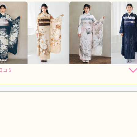
口コミ
18,000
418,000
418,000
418,00
購入
購入
購入
円~(税込)
円~(税込)
円~(税込)
店員
5
利用目的：
レンタル /
成人式
ご利用日：2026年04月
口コミ公開日：2026年05月29
をもっと見る