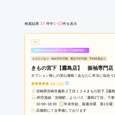
市
京都府(134)
滋賀県(55)
奈良
都
和歌山県(36)
城
17
1~13
検索結果
件
中
件を表示
駅
四国
香川県(44)
徳島県(23)
愛媛県
高知県(30)
PR
ご成約でAmazonギフトカード1,000円分
カタログあり
Web予約可能
電話予約可能
予約特典あり
きもの宮下【霧島店】 振袖専門店
オプション無しの安心価格！あなたに本当に似合う
4.8
(77件)
宮崎県宮崎市霧島２丁目１２４きもの宮下【霧島
JR空港線「宮崎駅」よりバス「霧島2丁目」下車
10:00~18:30
年末年始、毎週水曜、第1火曜
店舗前に７台準備しております