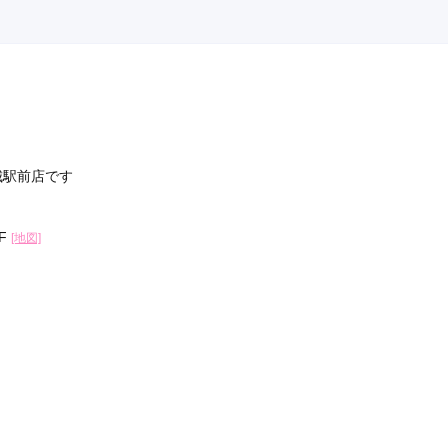
城駅前店です
F
[地図]