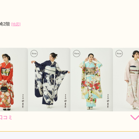
崎2階
[地図]
口コミ
264,000
231,000
253,000
231,
円~(税
レンタ
円~(税
レンタ
円~(税
レンタ
ル
ル
ル
込)
込)
込)
59,030
426,030
448,030
426,03
店員
4
振袖選び
4
購入
購入
購入
円~(税込)
円~(税込)
円~(税込)
利用目的：
レンタル /
成人式
ご利用日：2017年03月