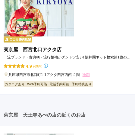
口コミ優秀店舗
菊京屋 西宮北口アクタ店
一流ブランド・古典柄・流行振袖がダントツ安い! 阪神間ネット検索第1位の西
宮の人気振袖専門店。
4.9
(69件)
兵庫県西宮市北口町1-1アクタ西宮西館 ２階
[地図]
カタログあり
Web予約可能
電話予約可能
予約特典あり
菊京屋 天王寺あべの店の近くのお店