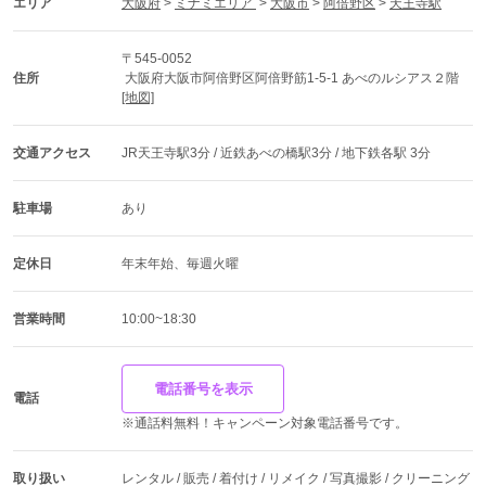
エリア
大阪府
 > 
ミナミエリア 
 > 
大阪市
 > 
阿倍野区
 > 
天王寺駅
〒545-0052
住所
 大阪府大阪市阿倍野区阿倍野筋1-5-1 あべのルシアス２階  
[地図]
交通アクセス
JR天王寺駅3分 / 近鉄あべの橋駅3分 / 地下鉄各駅 3分
駐車場
あり
定休日
年末年始、毎週火曜
営業時間
10:00~18:30
電話番号を表示
電話
※通話料無料！キャンペーン対象電話番号です。
取り扱い
レンタル / 販売 / 着付け / リメイク / 写真撮影 / クリーニング