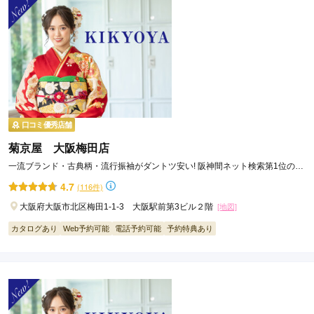
口コミ優秀店舗
菊京屋 大阪梅田店
一流ブランド・古典柄・流行振袖がダントツ安い! 阪神間ネット検索第1位の大
阪梅田の人気振袖専門店。
4.7
(116件)
大阪府大阪市北区梅田1-1-3 大阪駅前第3ビル２階
[地図]
カタログあり
Web予約可能
電話予約可能
予約特典あり