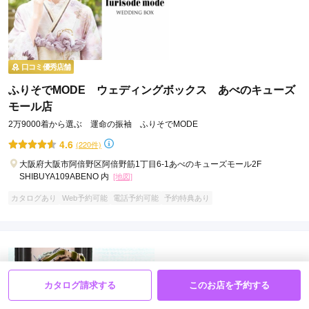
口コミ優秀店舗
ふりそでMODE ウェディングボックス あべのキューズ
モール店
2万9000着から選ぶ 運命の振袖 ふりそでMODE
4.6
(220件)
大阪府大阪市阿倍野区阿倍野筋1丁目6-1あべのキューズモール2F
SHIBUYA109ABENO 内
[地図]
カタログあり
Web予約可能
電話予約可能
予約特典あり
カタログ請求する
このお店を予約する
菊京屋 店舗一覧