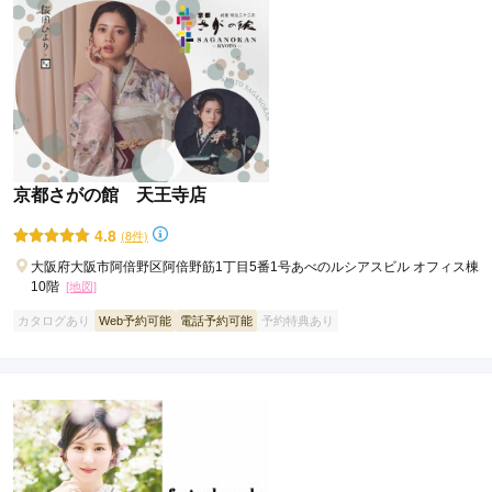
京都さがの館 天王寺店
4.8
(8件)
大阪府大阪市阿倍野区阿倍野筋1丁目5番1号あべのルシアスビル オフィス棟
10階
[地図]
カタログあり
Web予約可能
電話予約可能
予約特典あり