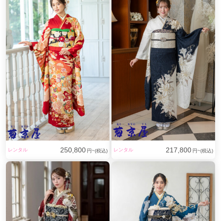
250,800
217,800
レンタル
レンタル
円~(税込)
円~(税込)
赤地に瑞雲と花輪文様