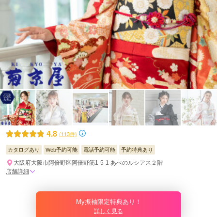
4.8
(113件)
カタログあり
Web予約可能
電話予約可能
予約特典あり
大阪府大阪市阿倍野区阿倍野筋1-5-1 あべのルシアス２階
店舗詳細
My振袖限定特典あり！
詳しく見る