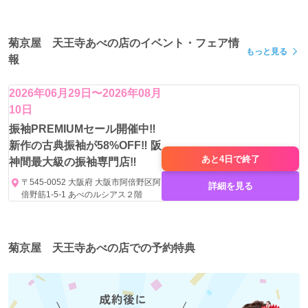
菊京屋 天王寺あべの店のイベント・フェア情
もっと見る
報
2026年06月29日〜2026年08月
10日
振袖PREMIUMセール開催中‼️
新作の古典振袖が58%OFF‼️ 阪
あと4日で
終了
神間最大級の振袖専門店‼
〒545-0052 大阪府 大阪市阿倍野区阿
詳細を見る
倍野筋1-5-1 あべのルシアス２階
菊京屋 天王寺あべの店での予約特典