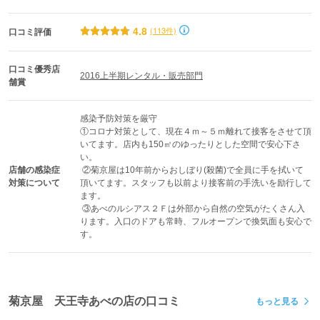
4.8
(113件)
口コミ評価
口コミ優秀店
2016上半期レンタル・販売部門
舗賞
感染予防対策を厳守

①コロナ対策として、現在４ｍ～５ｍ離れて接客をさせて頂
いてます。店内も150㎡のゆったりとした空間で安心下さ
い。

店舗の感染症
 ②菊京屋は10年前からおしぼり(殺菌)で全員に手を拭いて
対策について
頂いてます。スタッフも以前より接客前の手洗いを励行して
ます。

 ③あべのルシアス２Ｆは外部から自然の空気がたくさん入
ります。入口のドアも常時、フルオープンで換気面も安心で
す。
菊京屋 天王寺あべの店の口コミ
もっと見る