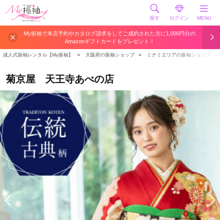
探す
ログイン
MENU
My振袖で来店予約やカタログ請求をしてご成約された方に1,000円分の
Amazonギフトカードをプレゼント！
成人式振袖レンタル【My振袖】
＞
大阪府の振袖ショップ
＞
ミナミエリアの振袖ショップ
＞
菊京屋 天王寺あべの店