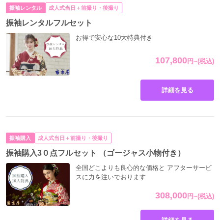
振袖レンタル
成人式当日＋前撮り・後撮り
振袖レンタルフルセット
お得で安心な10大特典付き
107,800
円
~
(税込)
詳細を見る
Reborn（F-712）白地に銀彩プリンセス
振袖購入
成人式当日＋前撮り・後撮り
振袖購入3０点フルセット （ゴージャス小物付き）
全国どこよりも良心的な価格と アフターサービ
スに力を注いでおります
308,000
円
~
(税込)