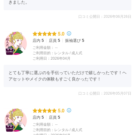
きました。
口コミ公開日：2026年06月26日
5.0
店内
5
店員
5
振袖選び
5
ご利用金額：
--
ご利用目的：
レンタル /
成人式
ご利用日：2026年04月
とても丁寧に選ぶのを手伝っていただけで嬉しかったです！ヘ
アセットやメイクの体験もすごく良かったです！
口コミ公開日：2026年05月07日
5.0
店内
5
店員
5
ご利用金額：
--
ご利用目的：
レンタル /
成人式