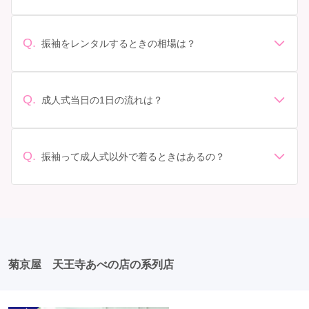
デザイン: 好きな色や柄など自分の好みで選ぶ場合や、成
人式の会場の雰囲気に合わせてデザインを選ぶ場合など
があります。 サイズ選び: 自分の体型に合ったサイズを
Q.
振袖をレンタルするときの相場は？
選ぶことが大切です。事前に試着をし、必要であればサ
振袖のレンタル相場は店舗や地域、デザインによって異
イズ調整をお願いすることもあります。 価格: 予算に合
なりますが、一般的には10万円から30万円程度が相場と
わせてプランを選ぶことができます。また、プランやレ
されています。 高級なものやブランド物になると、それ
ンタル料金に含まれるもの（小物や帯、草履など）を確
Q.
成人式当日の1日の流れは？
以上の価格になることもあります。具体的な価格はMy振
認しましょう。 期間: レンタル期間や返却のルールをし
準備: 着付け、ヘアメイクの予約はほとんどの場合が先着
袖でプランをご確認いただくか、店舗に問い合わせてみ
っかり確認しておく必要があります。 お店選び: 評判や
順の場合で、早朝からスタートする場合も多いです。 成
てください。
口コミを事前にチェックして、信頼できるお店を選びま
人式: 一般的に午前中に成人式が行わる場合が多いです
Q.
しょう。
振袖って成人式以外で着るときはあるの？
が、午前午後で二部制の地域もあるため、自分の市町村
はい、成人式以外でも振袖を着る機会はあります。例え
を確認しましょう。 写真撮影: 成人式の後、家族や友人
ば、家族や友人の結婚式、卒業式、初詣などがありま
との記念撮影を行うことが多いです。 帰宅: 帰宅後、振
す。 成人式以外での振袖の着用は、華やかな場に適して
袖から着替えます。振袖は当日返却せず、後日お店に返
おり、伝統的な日本の美しさを表現することができま
却しに行く場合が多いです。 同窓会: 成人式当日に同窓
す。
会が行われる場合が多いです。 二次会: 同窓会後、友人
たちとの二次会や三次会を楽しむ人もいます。
菊京屋 天王寺あべの店の系列店