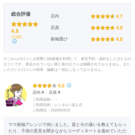
総合評価
4.7
店内
4.8
店員
4.8
(113件)
4.8
振袖選び
※これらの口コミは実際にMy振袖を利用して、来店予約・成約をした方たちの
口コミです。来店されていない第三者の口コミは掲載されておりません。また
いただいた口コミの加筆・編集は一切おこなっておりません。
4.0
店内
4
店員
4
ご利用金額：
--
ご利用目的：
レンタル /
成人式
ご利用日：2026年05月
ママ振袖アレンジで伺いました。昔と今の違いを教えてもらっ
たり、子供の意見を聞きながらコーディネートを進めていただ