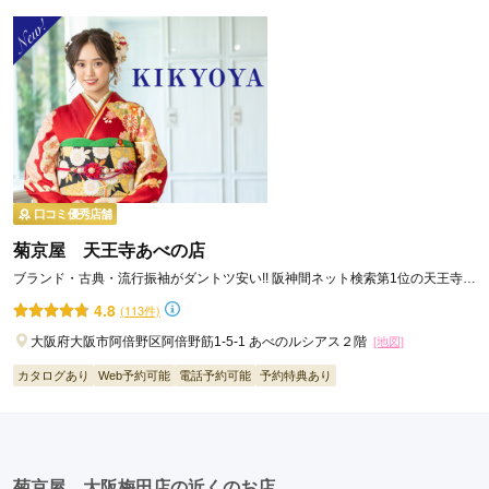
口コミ優秀店舗
菊京屋 天王寺あべの店
ブランド・古典・流行振袖がダントツ安い!! 阪神間ネット検索第1位の天王寺エ
リアの人気振袖専門店!!
4.8
(113件)
大阪府大阪市阿倍野区阿倍野筋1-5-1 あべのルシアス２階
[地図]
カタログあり
Web予約可能
電話予約可能
予約特典あり
菊京屋 大阪梅田店の近くのお店