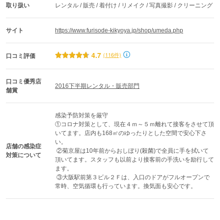
取り扱い
レンタル / 販売 / 着付け / リメイク / 写真撮影 / クリーニング
サイト
https://www.furisode-kikyoya.jp/shop/umeda.php
4.7
(116件)
口コミ評価
口コミ優秀店
2016下半期レンタル・販売部門
舗賞
感染予防対策を厳守

①コロナ対策として、現在４ｍ～５ｍ離れて接客をさせて頂
いてます。店内も168㎡のゆったりとした空間で安心下さ
い。

店舗の感染症
 ②菊京屋は10年前からおしぼり(殺菌)で全員に手を拭いて
対策について
頂いてます。スタッフも以前より接客前の手洗いを励行して
ます。

 ③大阪駅前第３ビル２Ｆは、入口のドアがフルオープンで
常時、空気循環も行っています。換気面も安心です。