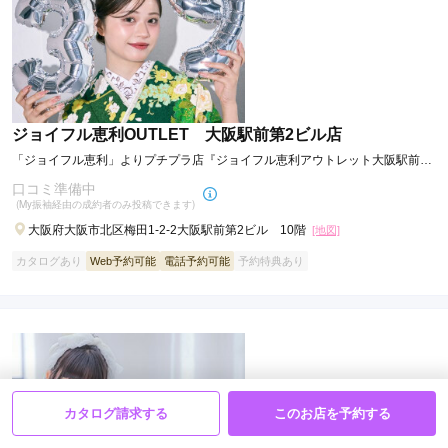
ジョイフル恵利OUTLET 大阪駅前第2ビル店
「ジョイフル恵利」よりプチプラ店『ジョイフル恵利アウトレット大阪駅前第
2ビル店』が関西エリアに誕生！
口コミ準備中
(My振袖経由の成約者のみ投稿できます)
大阪府大阪市北区梅田1-2-2大阪駅前第2ビル 10階
[地図]
カタログあり
Web予約可能
電話予約可能
予約特典あり
カタログ請求する
このお店を予約する
菊京屋 店舗一覧