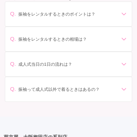
Q.
振袖をレンタルするときのポイントは？
デザイン: 好きな色や柄など自分の好みで選ぶ場合や、成
人式の会場の雰囲気に合わせてデザインを選ぶ場合など
があります。 サイズ選び: 自分の体型に合ったサイズを
Q.
振袖をレンタルするときの相場は？
選ぶことが大切です。事前に試着をし、必要であればサ
振袖のレンタル相場は店舗や地域、デザインによって異
イズ調整をお願いすることもあります。 価格: 予算に合
なりますが、一般的には10万円から30万円程度が相場と
わせてプランを選ぶことができます。また、プランやレ
されています。 高級なものやブランド物になると、それ
ンタル料金に含まれるもの（小物や帯、草履など）を確
Q.
成人式当日の1日の流れは？
以上の価格になることもあります。具体的な価格はMy振
認しましょう。 期間: レンタル期間や返却のルールをし
準備: 着付け、ヘアメイクの予約はほとんどの場合が先着
袖でプランをご確認いただくか、店舗に問い合わせてみ
っかり確認しておく必要があります。 お店選び: 評判や
順の場合で、早朝からスタートする場合も多いです。 成
てください。
口コミを事前にチェックして、信頼できるお店を選びま
人式: 一般的に午前中に成人式が行わる場合が多いです
Q.
しょう。
振袖って成人式以外で着るときはあるの？
が、午前午後で二部制の地域もあるため、自分の市町村
はい、成人式以外でも振袖を着る機会はあります。例え
を確認しましょう。 写真撮影: 成人式の後、家族や友人
ば、家族や友人の結婚式、卒業式、初詣などがありま
との記念撮影を行うことが多いです。 帰宅: 帰宅後、振
す。 成人式以外での振袖の着用は、華やかな場に適して
袖から着替えます。振袖は当日返却せず、後日お店に返
おり、伝統的な日本の美しさを表現することができま
却しに行く場合が多いです。 同窓会: 成人式当日に同窓
す。
会が行われる場合が多いです。 二次会: 同窓会後、友人
たちとの二次会や三次会を楽しむ人もいます。