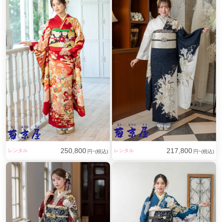
250,800
217,800
レンタル
レンタル
円~(税込)
円~(税込)
赤地に瑞雲と花輪文様