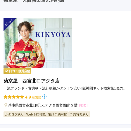
菊京屋 大阪梅田店の系列店
口コミ優秀店舗
菊京屋 西宮北口アクタ店
一流ブランド・古典柄・流行振袖がダントツ安い! 阪神間ネット検索第1位の西
宮の人気振袖専門店。
4.9
(69件)
兵庫県西宮市北口町1-1アクタ西宮西館 ２階
[地図]
カタログあり
Web予約可能
電話予約可能
予約特典あり