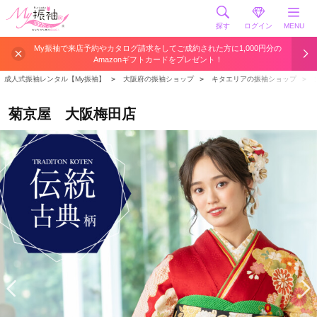
探す
ログイン
MENU
My振袖で来店予約やカタログ請求をしてご成約された方に1,000円分の
Amazonギフトカードをプレゼント！
成人式振袖レンタル【My振袖】
＞
大阪府の振袖ショップ
＞
キタエリアの振袖ショップ
＞
菊京屋 大阪梅田店