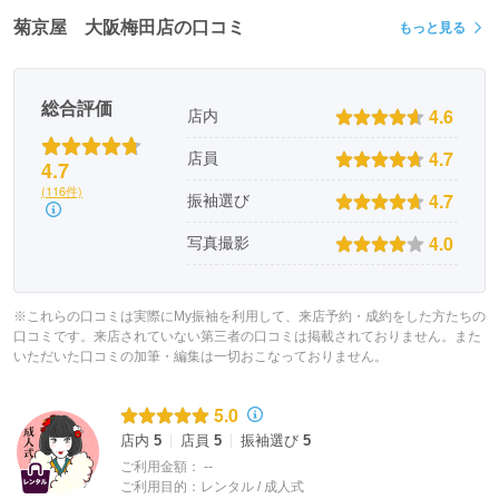
菊京屋 大阪梅田店の口コミ
もっと見る
総合評価
4.6
店内
4.7
店員
4.7
(116件)
4.7
振袖選び
4.0
写真撮影
※これらの口コミは実際にMy振袖を利用して、来店予約・成約をした方たちの
口コミです。来店されていない第三者の口コミは掲載されておりません。また
いただいた口コミの加筆・編集は一切おこなっておりません。
5.0
店内
5
店員
5
振袖選び
5
ご利用金額：
--
ご利用目的：
レンタル /
成人式