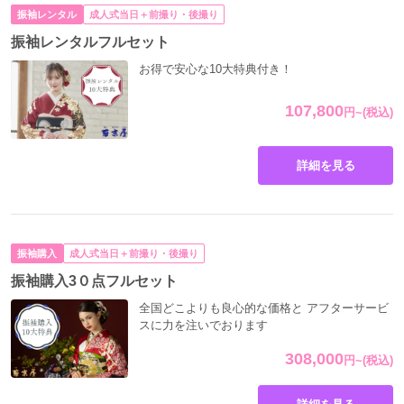
振袖レンタル
成人式当日＋前撮り・後撮り
振袖レンタルフルセット
お得で安心な10大特典付き！
107,800
円
~
(税込)
詳細を見る
Reborn（F-712）白地に銀彩プリンセス
振袖購入
成人式当日＋前撮り・後撮り
振袖購入3０点フルセット
全国どこよりも良心的な価格と アフターサービ
スに力を注いでおります
308,000
円
~
(税込)