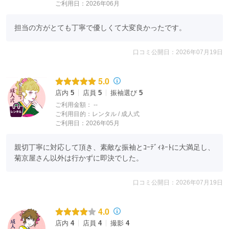
ご利用日：2026年06月
担当の方がとても丁寧で優しくて大変良かったです。
口コミ公開日：2026年07月19日
5.0
店内
5
店員
5
振袖選び
5
ご利用金額：
--
ご利用目的：
レンタル /
成人式
ご利用日：2026年05月
親切丁寧に対応して頂き、素敵な振袖とｺｰﾃﾞｨﾈｰﾄに大満足し、
菊京屋さん以外は行かずに即決でした。
口コミ公開日：2026年07月19日
4.0
店内
4
店員
4
撮影
4