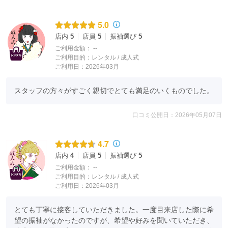
5.0
店内
5
店員
5
振袖選び
5
ご利用金額：
--
ご利用目的：
レンタル /
成人式
ご利用日：2026年03月
スタッフの方々がすごく親切でとても満足のいくものでした。
口コミ公開日：2026年05月07日
4.7
店内
4
店員
5
振袖選び
5
ご利用金額：
--
ご利用目的：
レンタル /
成人式
ご利用日：2026年03月
とても丁寧に接客していただきました。一度目来店した際に希
望の振袖がなかったのですが、希望や好みを聞いていただき、