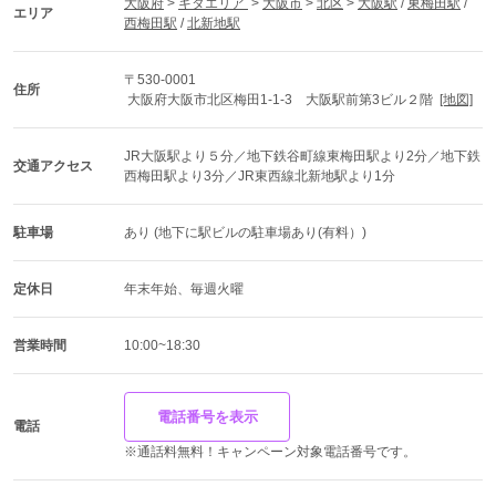
大阪府
 > 
キタエリア 
 > 
大阪市
 > 
北区
 > 
大阪駅
 / 
東梅田駅
 / 
エリア
西梅田駅
 / 
北新地駅
〒530-0001
住所
 大阪府大阪市北区梅田1-1-3　大阪駅前第3ビル２階  
[地図]
JR大阪駅より５分／地下鉄谷町線東梅田駅より2分／地下鉄
交通アクセス
西梅田駅より3分／JR東西線北新地駅より1分
駐車場
あり (地下に駅ビルの駐車場あり(有料）)
定休日
年末年始、毎週火曜
営業時間
10:00~18:30
電話番号を表示
電話
※通話料無料！キャンペーン対象電話番号です。