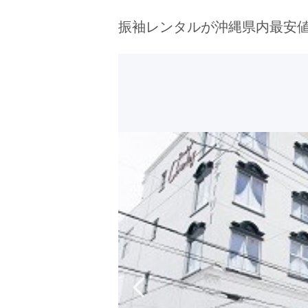
京都府(134)
滋賀県(55)
奈良
振袖レンタルが沖縄県内最安
和歌山県(36)
四国
香川県(44)
徳島県(23)
愛媛県
高知県(30)