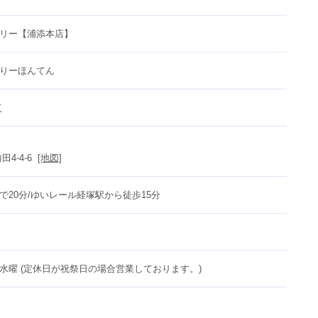
リー【浦添本店】
りーほんてん
市
4-4-6  
[地図]
で20分/ゆいレール経塚駅から徒歩15分
水曜 (定休日が祝祭日の場合営業しております。)