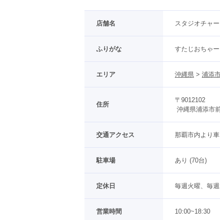
店舗名
スタジオチャー
ふりがな
すたじおちゃー
エリア
沖縄県
 > 
浦添
〒9012102
住所
 沖縄県浦添市前田
交通アクセス
那覇市内より車
駐車場
あり (70台)
定休日
毎週火曜、毎週
営業時間
10:00~18:30