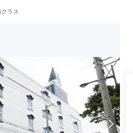
県(52)
島根県(26)
山口県(60)
値クラス
九州／沖縄
(51)
福岡県(160)
熊本県(67)
長崎県(44)
佐賀県(25)
大分県(36)
宮崎県(41)
鹿児島県(31)
沖縄県(40)