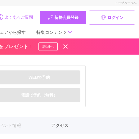
トップページへ
よくあるご質問
新規会員登録
ログイン
ェアから探す
特集コンテンツ
ドをプレゼント！
詳細へ
成人式の前撮り・後撮り特集
ママ振特集
WEBで予約
個性的振袖コーディネート特集
成人式レポート
電話で予約（無料）
振袖ブランド特集
口コミ優秀店舗
ベント情報
アクセス
振袖タイプ診断