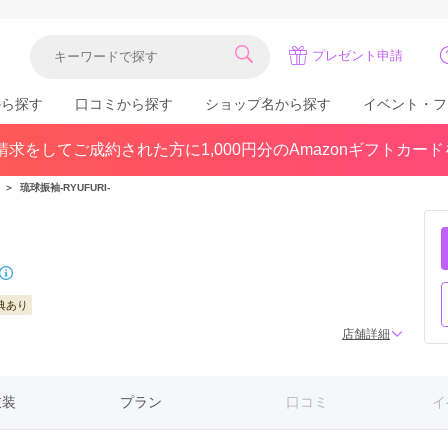
プレゼント申請
から探す
口コミから探す
ショップ名から探す
イベント・フ
求をしてご成約された方に1,000円分のAmazonギフトカー
関東
県(30)
東京都(383)
千葉県(183)
＞
琉球振袖-RYUFURI-
(36)
埼玉県(246)
神奈川県(228)
茨城県(93)
群馬県(57)
栃木県(54)
北陸
典あり
石川県(57)
福井県(38)
富山県(37)
店舗詳細
(80)
衣装
プラン
口コミ
イ
中国
広島県(87)
岡山県(69)
鳥取県(29)