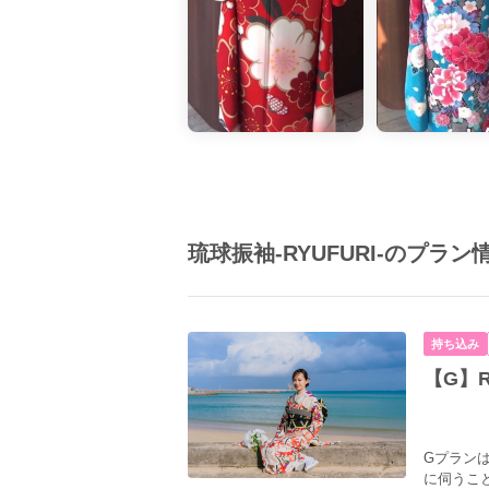
琉球振袖-RYUFURI-のプラン
持ち込み
【G】R
Gプラン
に伺うこ