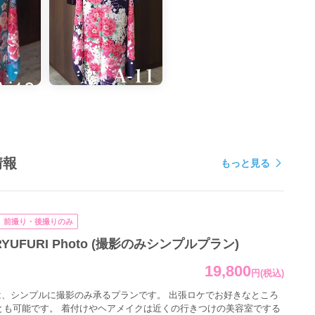
情報
もっと見る
前撮り・後撮りのみ
YUFURI Photo (撮影のみシンプルプラン)
19,800
円
(税込)
は、シンプルに撮影のみ承るプランです。 出張ロケでお好きなところ
とも可能です。 着付けやヘアメイクは近くの行きつけの美容室でする