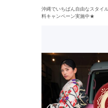
京都府(134)
滋賀県(55)
奈良
沖縄でいちばん自由なスタイルの
和歌山県(36)
料キャンペーン実施中★
四国
香川県(44)
徳島県(23)
愛媛県
高知県(30)