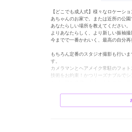
【どこでも成人式】様々なロケーショ
あちゃんのお家で。または近所の公園
あなたらしい場所を教えてください。
よりあなたらしく、より新しい振袖撮
今までで一番かわいく、最高の自分再
もちろん定番のスタジオ撮影も行いま
す。
カメラマンとヘアメイク常駐のフォト
技術をお約束！かつリーズナブルでシ
カジュアルでアットホームなスタッフ
♪同行者無料 ♪家族写真無料 ♪撮影