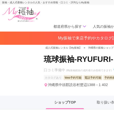
振袖・成人式着物レンタルの人気・おすすめ情報・口コミ・評判ならMy振袖
都道府県から探す
人気の振袖
My振袖で来店予約やカタログ請
北海道／東北
北海道(141)
青森県(41)
岩手
成人式振袖レンタル【My振袖】
＞
沖縄県の振袖ショップ
宮城県(72)
秋田県(29)
山形県
琉球振袖-RYUFURI-
福島県(60)
口コミ準備中
(My振袖経由の成約者のみ投稿できます)
中部
カタログあり
Web予約可能
電話予約可能
予約特
愛知県(285)
静岡県(148)
沖縄県中頭郡読谷村楚辺1388－1 402
岐阜県(85)
三重県(76)
長野県
山梨県(37)
新潟県(65)
ショップTOP
取り扱い
関西
大阪府(307)
兵庫県(195)