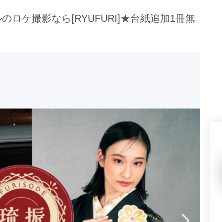
県(52)
島根県(26)
山口県(60)
ロケ撮影なら[RYUFURI]★台紙追加1冊無
九州／沖縄
(51)
福岡県(160)
熊本県(67)
長崎県(44)
佐賀県(25)
大分県(36)
宮崎県(41)
鹿児島県(31)
沖縄県(40)