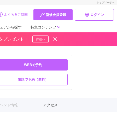
トップページへ
よくあるご質問
新規会員登録
ログイン
ェアから探す
特集コンテンツ
ドをプレゼント！
詳細へ
成人式の前撮り・後撮り特集
ママ振特集
WEBで予約
個性的振袖コーディネート特集
電話で予約（無料）
成人式レポート
振袖ブランド特集
口コミ優秀店舗
ベント情報
アクセス
振袖タイプ診断