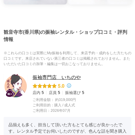
観音寺市(香川県)の振袖レンタル・ショップ口コミ・評判
情報
※これらの口コミは実際にMy振袖を利用して、来店予約・成約をした方たちの
口コミです。来店されていない第三者の口コミは掲載されておりません。また
いただいた口コミの加筆・編集は一切おこなっておりません。
振袖専門店 いちのや
5.0
店内
5
店員
5
振袖選び
5
ご利用金額：
約319,000円
ご利用目的：
購入 /
成人式
ご利用日：2026年07月
品揃えも多く、担当して頂いた方もとても感じが良かったで
す。レンタル予定でお伺いしたのですが、色んな話を聞き購入