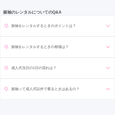
片原町駅
(4)
瓦町駅
(4)
高松駅
(3)
岡本駅
(1)
振袖のレンタルについてのQ&A
Q.
振袖をレンタルするときのポイントは？
デザイン: 好きな色や柄など自分の好みで選ぶ場合や、成人式
の会場の雰囲気に合わせてデザインを選ぶ場合などがありま
す。 サイズ選び: 自分の体型に合ったサイズを選ぶことが大切
Q.
振袖をレンタルするときの相場は？
です。事前に試着をし、必要であればサイズ調整をお願いす
振袖のレンタル相場は店舗や地域、デザインによって異なり
ることもあります。 価格: 予算に合わせてプランを選ぶことが
ますが、一般的には10万円から30万円程度が相場とされてい
できます。また、プランやレンタル料金に含まれるもの（小
ます。 高級なものやブランド物になると、それ以上の価格に
物や帯、草履など）を確認しましょう。 期間: レンタル期間や
Q.
成人式当日の1日の流れは？
なることもあります。具体的な価格はMy振袖でプランをご確
返却のルールをしっかり確認しておく必要があります。 お店
準備: 着付け、ヘアメイクの予約はほとんどの場合が先着順の
認いただくか、店舗に問い合わせてみてください。
選び: 評判や口コミを事前にチェックして、信頼できるお店を
場合で、早朝からスタートする場合も多いです。 成人式: 一般
選びましょう。
的に午前中に成人式が行わる場合が多いですが、午前午後で
Q.
振袖って成人式以外で着るときはあるの？
二部制の地域もあるため、自分の市町村を確認しましょう。
はい、成人式以外でも振袖を着る機会はあります。例えば、
写真撮影: 成人式の後、家族や友人との記念撮影を行うことが
家族や友人の結婚式、卒業式、初詣などがあります。 成人式
多いです。 帰宅: 帰宅後、振袖から着替えます。振袖は当日返
以外での振袖の着用は、華やかな場に適しており、伝統的な
却せず、後日お店に返却しに行く場合が多いです。 同窓会: 成
日本の美しさを表現することができます。
人式当日に同窓会が行われる場合が多いです。 二次会: 同窓会