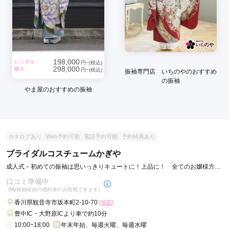
198,000
レンタル
円~(税込)
298,000
購入
円~(税込)
振袖専門店 いちのやのおすすめ
の振袖
やま屋のおすすめの振袖
カタログあり
Web予約可能
電話予約可能
予約特典あり
ブライダルコスチュームかぎや
成人式－初めての振袖は思いっきりキュートに！上品に！ 全てのお嬢様方に
お着物を楽しんで頂きたい！
口コミ準備中
(My振袖経由の成約者のみ投稿できます)
香川県観音寺市坂本町2-10-70
[地図]
豊中IC・大野原ICより車で約10分
10:00~18:00
年末年始、毎週火曜、毎週水曜