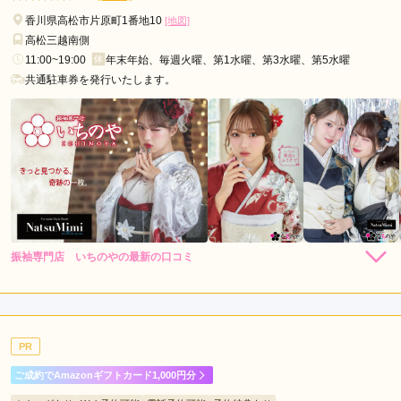
とができました。振袖もとても綺麗で、ここで選んで良かった
と思いました。
香川県高松市片原町1番地10
[地図]
高松三越南側
11:00~19:00
年末年始、毎週火曜、第1水曜、第3水曜、第5水曜
口コミ公開日：2026年03月18日
共通駐車券を発行いたします。
林屋 飯山店の口コミ・評判をもっと見る
振袖専門店 いちのやの最新の口コミ
5.0
店内
5
店員
5
振袖選び
5
ご利用金額：
約319,000円
ご利用目的：
購入 /
成人式
PR
ご利用日：2026年07月
ご成約でAmazonギフトカード1,000円分
品揃えも多く、担当して頂いた方もとても感じが良かったで