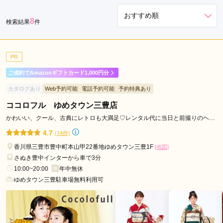
8
検索結果
件
PR
ご成約でAmazonギフトカード1,000円分
カタログあり
Web予約可能
電話予約可能
予約特典あり
ココロフル ゆめタウン三豊店
かわいい、クール、古典にレトロも大満足♡レンタル代に当日と前撮りのヘア
着付代コミコミ
4.7
(14件)
香川県三豊市豊中町本山甲22番地ゆめタウン三豊1F
[地図]
さぬき豊中インターから車で3分
10:00~20:00
年中無休
ゆめタウン三豊駐車場無料利用可