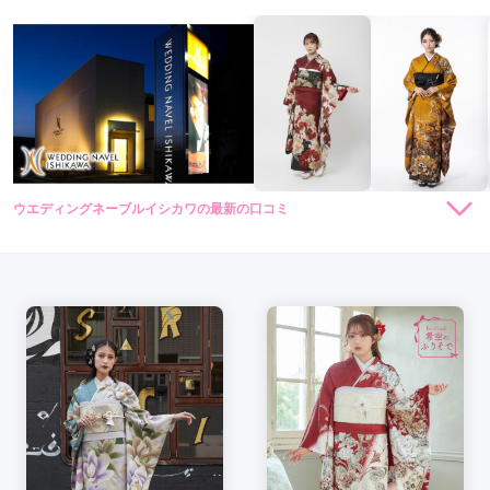
ウエディングネーブルイシカワの最新の口コミ
5.0
店内
5
店員
5
振袖選び
5
ご利用金額：
--
ご利用目的：
レンタル /
成人式
ご利用日：2025年08月
以前来たことがあり、店員さんが覚えていてくれたのでとても
選びやすかったです。
口コミ公開日：2025年09月23日
ウエディングネーブルイシカワの口コミ・評判をもっと見る