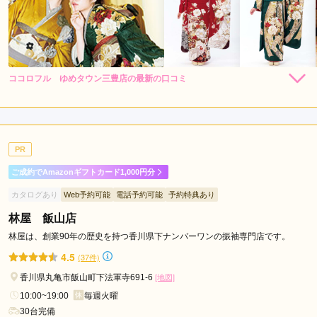
ココロフル ゆめタウン三豊店の最新の口コミ
294,800
294,800
レン
円~
レン
円~
タル
タル
5.0
(税込)
(税込)
492,800
492,800
購
円~
購
円~
入
入
店内
5
店員
5
振袖選び
5
(税込)
(税込)
ご利用金額：
--
ご利用目的：
レンタル /
成人式
PR
ご利用日：2026年03月
ご成約でAmazonギフトカード1,000円分
振袖がたくさんあったので決めるのが難しかったのですが、ど
カタログあり
Web予約可能
電話予約可能
予約特典あり
の組み合わせが合うかを丁寧に教えてくださって助かりまし
た。
林屋 飯山店
林屋は、創業90年の歴史を持つ香川県下ナンバーワンの振袖専門店です。
口コミ公開日：2026年06月05日
4.5
(37件)
ココロフル ゆめタウン三豊店の口コミ・評判をもっと見る
香川県丸亀市飯山町下法軍寺691-6
[地図]
10:00~19:00
毎週火曜
30台完備