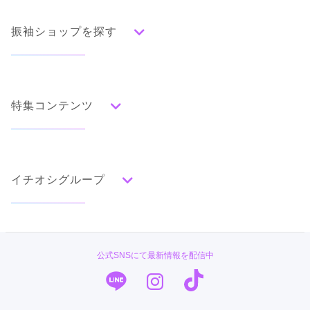
振袖ショップを探す
人気の振袖から探す
みんなの振袖ランキングトップ
特集コンテンツ
口コミから探す
色別ランキング
イベント・フェアから探す
口コミ一覧
赤
成人式の前撮り・後撮り特集
朱
ベージュ
ピンク
オレンジ
黄
緑
水色
青
紺
紫
茶
ゴールド
シルバー
イチオシグループ
ママ振特集
グレー
黒
白
その他
個性的振袖コーディネート特集
#振袖gram
タイプ別ランキング
成人式レポート
古典
エレガント
キュート
クール
グラマラス
TAKAZEN
振袖ブランド特集
公式SNSにて最新情報を配信中
レトロ
PLUM
口コミ優秀店舗
キモノハーツ／kimono hearts
振袖タイプ診断
柄別ランキング