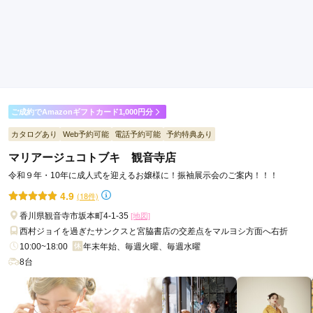
ご利用目的：
購入 /
成人式
ご利用日：2026年06月
イメージに合うものを提案して頂き良かったです
口コミ公開日：2026年07月27日
美しいきもの 糸しょうの口コミ・評判をもっと見る
ご成約でAmazonギフトカード1,000円分
カタログあり
Web予約可能
電話予約可能
予約特典あり
マリアージュコトブキ 観音寺店
令和９年・10年に成人式を迎えるお嬢様に！振袖展示会のご案内！！！
4.9
(18件)
香川県観音寺市坂本町4-1-35
[地図]
西村ジョイを過ぎたサンクスと宮脇書店の交差点をマルヨシ方面へ右折
10:00~18:00
年末年始、毎週火曜、毎週水曜
8台