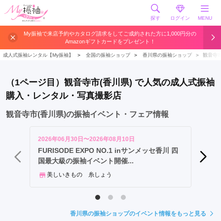
探す
ログイン
MENU
高
My振袖で来店予約やカタログ請求をしてご成約された方に1,000円分の
Amazonギフトカードをプレゼント！
松
市
成人式振袖レンタル【My振袖】
＞
全国の振袖ショップ
＞
香川県の振袖ショップ
＞
観音寺
丸
亀
（1ページ目）観音寺市(香川県) で人気の成人式振袖
市
購入・レンタル・写真撮影店
観
音
観音寺市(香川県)の振袖イベント・フェア情報
寺
市
2026年06月30日〜2026年08月10日
2026年
三
FURISODE EXPO NO.1 inサンメッセ香川 四
振袖E
国最大級の振袖イベント開催...
フェア開
豊
市
美しいきもの 糸しょう
振袖
さ
ぬ
き
香川県の振袖ショップのイベント情報をもっと見る
市