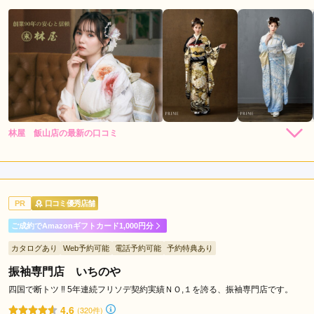
林屋 飯山店の最新の口コミ
5.0
店内
5
店員
5
振袖選び
5
ご利用金額：
--
ご利用目的：
購入 /
成人式
PR
口コミ優秀店舗
ご利用日：2026年03月
ご成約でAmazonギフトカード1,000円分
先輩と祖母に勧められて来店しましたが、今まで見てきた中で
カタログあり
Web予約可能
電話予約可能
予約特典あり
一番良かったです。最初に着てみたい振袖が何枚もあり、私自
身優柔不断でなかなか決められなかったのですが、最後まで丁
振袖専門店 いちのや
寧で素敵な対応で付き合ってくださり、とても嬉しかったで
四国で断トツ ‼ 5年連続フリソデ契約実績ＮＯ,１を誇る、振袖専門店です。
す。スタッフの皆さんの対応も本当に素敵で、安心して選ぶこ
4.6
(320件)