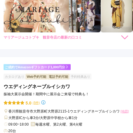
マリアージュコトブキ 観音寺店の最新の口コミ
5.0
店内
5
店員
5
振袖選び
5
ご利用金額：
約280,000円
ご利用目的：
レンタル /
成人式
ご成約でAmazonギフトカード1,000円分
ご利用日：2026年07月
カタログあり
Web予約可能
電話予約可能
予約特典あり
好みにあった振袖を沢山試着させて頂き、納得のいく振袖を決
ウエディングネーブルイシカワ
めることが出来ました。とても優しく対応してくださって、す
振袖大展示会開催！期間中に展示会ご来場で特典も！
ごく楽しかったです！
5.0
(5件)
口コミ公開日：2026年07月30日
香川県観音寺市大野原町大野原2115-1ウエディングネーブルイシカワ
[地図]
マリアージュコトブキ 観音寺店の口コミ・評判をもっと見る
大野原ICから車3分/大野原中学校から車1分
09:00~18:00
毎週水曜、第2火曜、第4火曜
20台