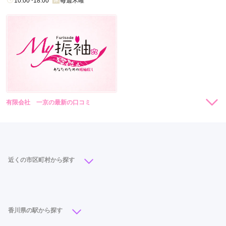
10:00~18:00
毎週木曜
有限会社 一京の最新の口コミ
現在表示可能な口コミはございません。
近くの市区町村から探す
高松市
(26)
丸亀市
(4)
観音寺市
(4)
三豊市
(2)
さぬき市
(1)
香川県の駅から探す