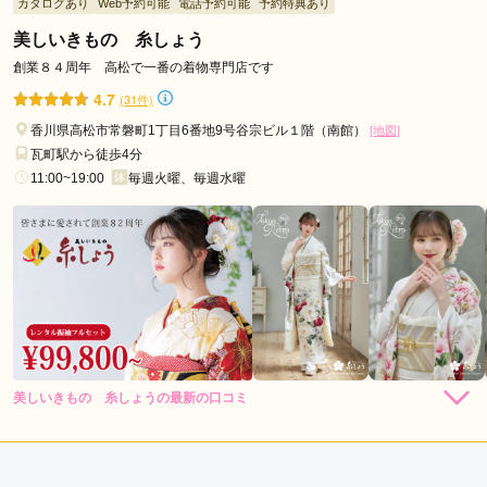
カタログあり
Web予約可能
電話予約可能
予約特典あり
す。レンタル予定でお伺いしたのですが、色んな話を聞き購入
させていただくことにしました。満足いく振袖に出会えて良か
美しいきもの 糸しょう
ったです。
創業８４周年 高松で一番の着物専門店です
4.7
(31件)
口コミ公開日：2026年07月30日
香川県高松市常磐町1丁目6番地9号谷宗ビル１階（南館）
[地図]
振袖専門店 いちのやの口コミ・評判をもっと見る
瓦町駅から徒歩4分
11:00~19:00
毎週火曜、毎週水曜
美しいきもの 糸しょうの最新の口コミ
4.7
店内
5
店員
5
振袖選び
4
ご利用金額：
約300,000円