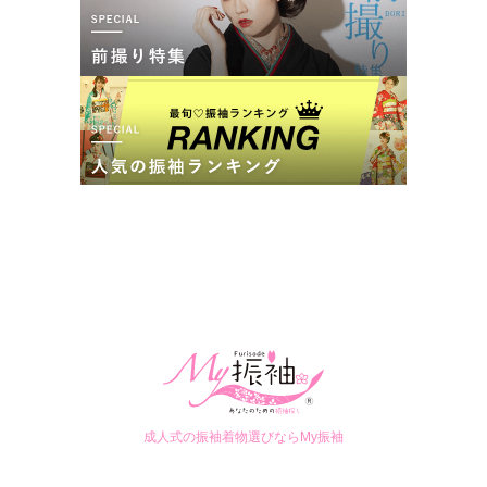
成人式の振袖着物選びならMy振袖