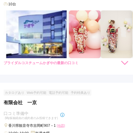
10台
ブライダルコスチュームかぎやの最新の口コミ
現在表示可能な口コミはございません。
カタログあり
Web予約可能
電話予約可能
予約特典あり
有限会社 一京
口コミ準備中
(My振袖経由の成約者のみ投稿できます)
香川県観音寺市吉岡町907－1
[地図]