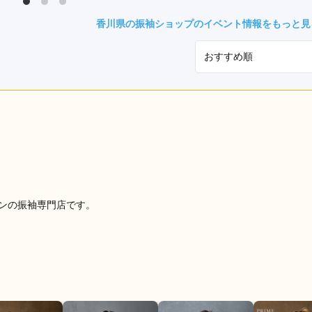
県(52)
島根県(26)
山口県(60)
香川県の振袖ショップのイベント情報をもっと見
九州／沖縄
(51)
福岡県(160)
熊本県(67)
長崎県(44)
佐賀県(25)
大分県(36)
宮崎県(41)
鹿児島県(31)
沖縄県(40)
ワンの振袖専門店です。