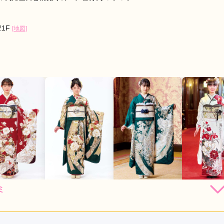
1F
[地図]
ミ
294,800
294,800
316,800
294,
円~(税
レンタ
円~(税
レンタ
円~(税
レンタ
ル
ル
ル
込)
込)
込)
92,800
492,800
514,800
492,80
店員
5
振袖選び
5
購入
購入
購入
円~(税込)
円~(税込)
円~(税込)
レンタル /
成人式
ご利用日：2026年03月