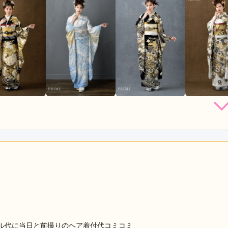
店員
5
振袖選び
5
購入 /
成人式
ご利用日：2026年03月
店しましたが、今まで見てきた中で一番良かったです。最初に着
、私自身優柔不断でなかなか決められなかったのですが、最後ま
合ってくださり、とても嬉しかったです。スタッフの皆さんの対
て選ぶことができました。振袖もとても綺麗で、ここで選んで良
口コミ公開日：2026年03月18
ル代に当日と前撮りのヘア着付代コミコミ