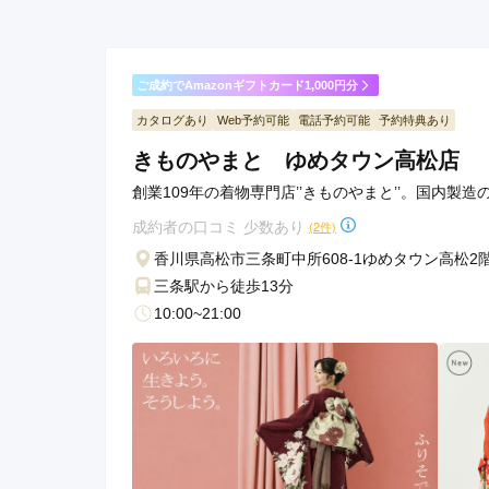
ご成約でAmazonギフトカード1,000円分
カタログあり
Web予約可能
電話予約可能
予約特典あり
きものやまと ゆめタウン高松店
創業109年の着物専門店’’きものやまと’’。国内製
成約者の口コミ 少数あり
(2件)
香川県高松市三条町中所608-1ゆめタウン高松2
三条駅から徒歩13分
10:00~21:00