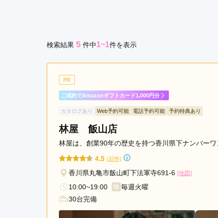
ぬ
京都府(134)
滋賀県(55)
奈良
き
和歌山県(36)
市
5
1~1
検索結果
件
中
件を表示
四国
香川県(44)
徳島県(23)
愛媛県
高知県(30)
PR
ご成約でAmazonギフトカード1,000円分
カタログあり
Web予約可能
電話予約可能
予約特典あり
林屋 飯山店
林屋は、創業90年の歴史を持つ香川県下ナンバー
4.5
(37件)
香川県丸亀市飯山町下法軍寺691-6
[地図]
10:00~19:00
毎週火曜
30台完備