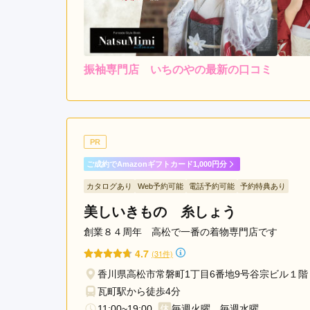
振袖専門店 いちのやの最新の口コミ
5.0
店内
5
ご利用金額：
約319,000円
ご
品揃えも多く、担当して頂
PR
のですが、色んな話を聞き
ご成約でAmazonギフトカード1,000円分
かったです。
カタログあり
Web予約可能
電話予約可能
予約特典あり
美しいきもの 糸しょう
振袖専門店 いちのやの口コミ・評判をもっと見る
創業８４周年 高松で一番の着物専門店です
4.7
(31件)
香川県高松市常磐町1丁目6番地9号谷宗ビル１
瓦町駅から徒歩4分
11:00~19:00
毎週火曜、毎週水曜