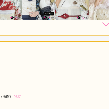
店員
5
振袖選び
5
利用目的：
購入 /
成人式
ご利用日：2026年07月
いた方もとても感じが良かったです。レンタル予定でお伺いした
購入させていただくことにしました。満足いく振袖に出会えて良
口コミ公開日：2026年07月30
階（南館）
[地図]