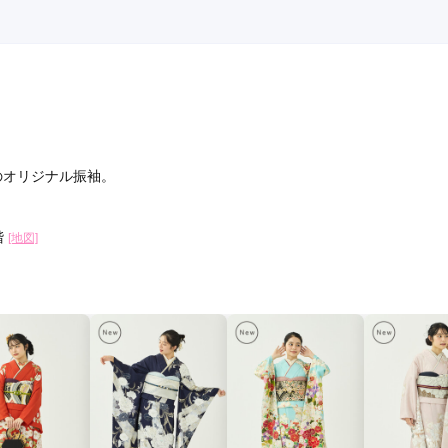
造のオリジナル振袖。
階
[地図]