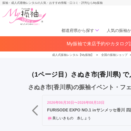
振袖・成人式着物レンタルの人気・おすすめ情報・口コミ・評判ならMy振袖
都道府県から探す
人気の振袖
高
My振袖で来店予約やカタログ請
北海道／東北
松
北海道(141)
青森県(41)
岩手
市
成人式振袖レンタル【My振袖】
＞
全国の振袖ショップ
宮城県(72)
秋田県(29)
山形県
丸
福島県(60)
亀
（1ページ目）さぬき市(香川県)
市
観
中部
さぬき市(香川県)の振袖イベント・フ
音
愛知県(285)
静岡県(148)
寺
岐阜県(85)
三重県(76)
長野県
市
2026年06月30日〜2026年08月10日
山梨県(37)
新潟県(65)
三
FURISODE EXPO NO.1 inサンメッセ香
豊
美しいきもの 糸しょう
関西
市
さ
大阪府(307)
兵庫県(195)