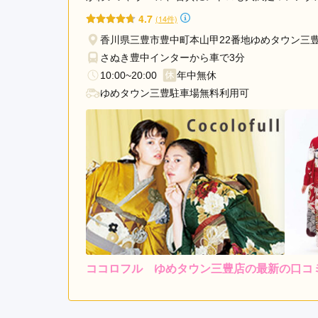
林屋 飯山店の口コミ・評判をもっと見る
4.7
(14件)
香川県三豊市豊中町本山甲22番地ゆめタウン三豊
さぬき豊中インターから車で3分
10:00~20:00
年中無休
ゆめタウン三豊駐車場無料利用可
ココロフル ゆめタウン三豊店の最新の口コ
レンタ
ル
5.0
4
店内
5
購入
ご利用金額：
--
ご利用目的：