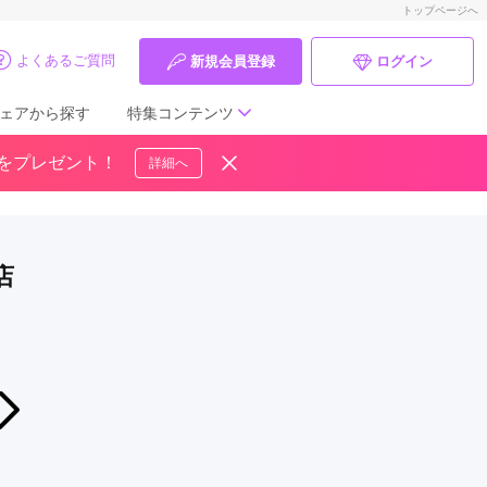
トップページへ
よくあるご質問
新規会員登録
ログイン
ェアから探す
特集コンテンツ
ドをプレゼント！
詳細へ
成人式の前撮り・後撮り特集
ママ振特集
店
個性的振袖コーディネート特集
成人式レポート
振袖ブランド特集
2026年07月01日〜2026年08月10日
振袖EXPOに来れないお客様必見！アンコールフェア開催中！(=ﾟωﾟ)ﾉ
口コミ優秀店舗
振袖専門店 いちのや
振袖タイプ診断