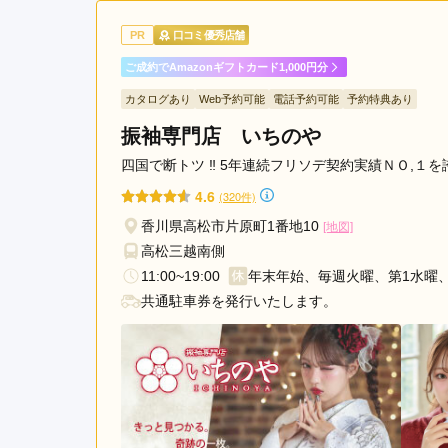
振袖がたくさんあったので
PR
口コミ優秀店舗
に教えてくださって助かり
ご成約でAmazonギフトカード1,000円分
カタログあり
Web予約可能
電話予約可能
予約特典あり
ココロフル ゆめタウン三豊店の口コミ・評判をも
振袖専門店 いちのや
四国で断トツ ‼ 5年連続フリソデ契約実績ＮＯ,１
4.6
(320件)
香川県高松市片原町1番地10
[地図]
高松三越南側
11:00~19:00
年末年始、毎週火曜、第1水曜、
共通駐車券を発行いたします。