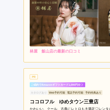
林屋 飯山店の最新の口コミ
5.0
店内
5
ご利用金額：
--
ご利用目的：
先輩と祖母に勧められて来
PR
てみたい振袖が何枚もあり
ご成約でAmazonギフトカード1,000円分
で丁寧で素敵な対応で付き
応も本当に素敵で、安心し
カタログあり
Web予約可能
電話予約可能
予約特典あり
かったと思いました。
ココロフル ゆめタウン三豊店
かわいい、クール、古典にレトロも大満足♡レンタ