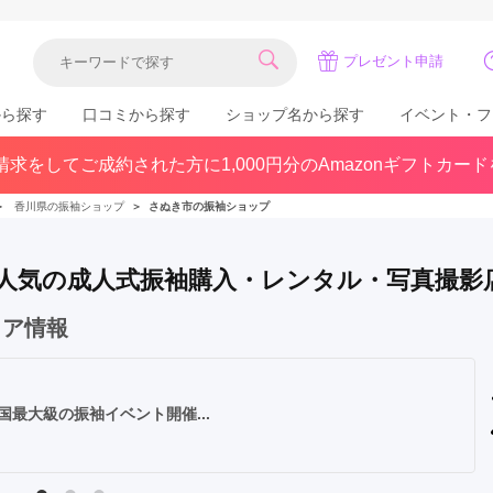
プレゼント申請
から探す
口コミから探す
ショップ名から探す
イベント・フ
求をしてご成約された方に1,000円分のAmazonギフトカー
関東
県(30)
東京都(383)
千葉県(183)
＞
香川県の振袖ショップ
＞
さぬき市の振袖ショップ
(36)
埼玉県(246)
神奈川県(228)
茨城県(93)
群馬県(57)
栃木県(54)
 で人気の成人式振袖購入・レンタル・写真撮影
北陸
ェア情報
石川県(57)
福井県(38)
富山県(37)
(80)
川 四国最大級の振袖イベント開催...
中国
広島県(87)
岡山県(69)
鳥取県(29)