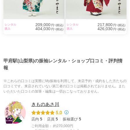
209,000
217,800
レンタル
レンタル
円~(税込)
円~(税込)
404,030
426,030
購入
購入
円~(税込)
円~(税込)
甲府駅(山梨県)の振袖レンタル・ショップ口コミ・評判情
報
※これらの口コミは実際にMy振袖を利用して、来店予約・成約をした方たちの
口コミです。来店されていない第三者の口コミは掲載されておりません。また
いただいた口コミの加筆・編集は一切おこなっておりません。
きものあさ川
5.0
店内
5
店員
5
振袖選び
5
ご利用金額：
約270,000円