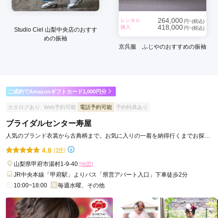
264,000
レンタル
円~(税込)
418,000
購入
円~(税込)
Studio Ciel 山梨中央店のおすす
めの振袖
京呉服 ふじやのおすすめの振袖
ご成約でAmazonギフトカード1,000円分
カタログあり
Web予約可能
電話予約可能
予約特典あり
ブライダルセンター寿屋
人気のブランド衣裳から古典柄まで。お気に入りの一着を納得行くまでお探し
します。
4.8
(3件)
山梨県甲府市湯村1-9-40
[地図]
JR中央本線「甲府駅」よりバス「県営アパート入口」下車徒歩2分
10:00~18:00
毎週水曜、その他