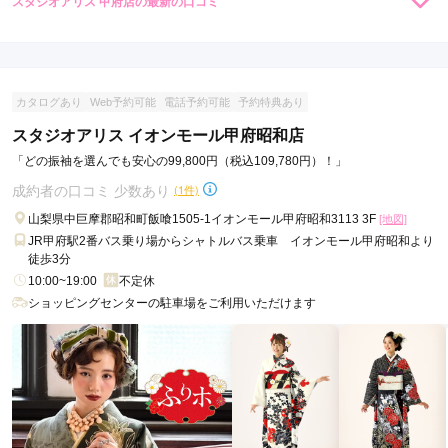
スタジオアリス 甲府店の最新の口コミ
現在表示可能な口コミはございません。
カタログあり
Web予約可能
電話予約可能
予約特典あり
スタジオアリス イオンモール甲府昭和店
「どの振袖を選んでも安心の99,800円（税込109,780円）！」
成約者の口コミ 少数あり
(1件)
山梨県中巨摩郡昭和町飯喰1505-1イオンモール甲府昭和3113 3F
[地図]
JR甲府駅2番バス乗り場からシャトルバス乗車 イオンモール甲府昭和より
徒歩3分
10:00~19:00
不定休
ショッピングセンターの駐車場をご利用いただけます