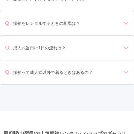
デザイン: 好きな色や柄など自分の好みで選ぶ場合や、成人式
の会場の雰囲気に合わせてデザインを選ぶ場合などがありま
す。 サイズ選び: 自分の体型に合ったサイズを選ぶことが大切
Q.
振袖をレンタルするときの相場は？
です。事前に試着をし、必要であればサイズ調整をお願いす
振袖のレンタル相場は店舗や地域、デザインによって異なり
ることもあります。 価格: 予算に合わせてプランを選ぶことが
ますが、一般的には10万円から30万円程度が相場とされてい
できます。また、プランやレンタル料金に含まれるもの（小
ます。 高級なものやブランド物になると、それ以上の価格に
物や帯、草履など）を確認しましょう。 期間: レンタル期間や
Q.
成人式当日の1日の流れは？
なることもあります。具体的な価格はMy振袖でプランをご確
返却のルールをしっかり確認しておく必要があります。 お店
準備: 着付け、ヘアメイクの予約はほとんどの場合が先着順の
認いただくか、店舗に問い合わせてみてください。
選び: 評判や口コミを事前にチェックして、信頼できるお店を
場合で、早朝からスタートする場合も多いです。 成人式: 一般
選びましょう。
的に午前中に成人式が行わる場合が多いですが、午前午後で
Q.
振袖って成人式以外で着るときはあるの？
二部制の地域もあるため、自分の市町村を確認しましょう。
はい、成人式以外でも振袖を着る機会はあります。例えば、
写真撮影: 成人式の後、家族や友人との記念撮影を行うことが
家族や友人の結婚式、卒業式、初詣などがあります。 成人式
多いです。 帰宅: 帰宅後、振袖から着替えます。振袖は当日返
以外での振袖の着用は、華やかな場に適しており、伝統的な
却せず、後日お店に返却しに行く場合が多いです。 同窓会: 成
日本の美しさを表現することができます。
人式当日に同窓会が行われる場合が多いです。 二次会: 同窓会
後、友人たちとの二次会や三次会を楽しむ人もいます。
甲府駅(山梨県)の人気振袖レンタル・ショップのギャラリ