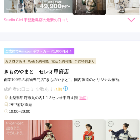
Studio Ciel 甲斐敷島店の最新の口コミ
219,780
レン
円~
タル
5.0
(税込)
店内
5
店員
5
振袖選び
5
ご利用金額：
約157,000円
ご利用目的：
レンタル /
成人式
ご成約でAmazonギフトカード1,000円分
ご利用日：2026年04月
カタログあり
Web予約可能
電話予約可能
予約特典あり
親身になって一緒に考えてくれてとても理想通りになってよか
きものやまと セレオ甲府店
った
創業109年の着物専門店’’きものやまと’’。国内製造のオリジナル振袖。
成約者の口コミ 少数あり
(1件)
口コミ公開日：2026年04月27日
Studio Ciel 甲斐敷島店の口コミ・評判をもっと見る
山梨県甲府市丸の内1-1-8セレオ甲府４階
[地図]
JR甲府駅直結
10:00~20:00