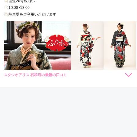
国道20号線沿い
10:00~18:00
駐車場をご利用いただけます
スタジオアリス 石和店の最新の口コミ
2.7
店内
3
店員
2
振袖選び
3
ご利用金額：
約100,000円
ご利用目的：
レンタル /
成人式
ご利用日：2021年10月
丁寧な対応ではなかった
口コミ公開日：2022年02月03日