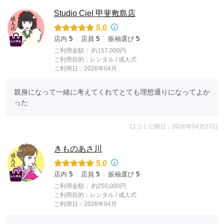
Studio Ciel 甲斐敷島店
5.0
店内
5
店員
5
振袖選び
5
ご利用金額：
約157,000円
ご利用目的：
レンタル /
成人式
ご利用日：2026年04月
親身になって一緒に考えてくれてとても理想通りになってよか
った
口コミ公開日：2026年04月27日
きものあさ川
5.0
店内
5
店員
5
振袖選び
5
ご利用金額：
約250,000円
ご利用目的：
レンタル /
成人式
ご利用日：2026年04月