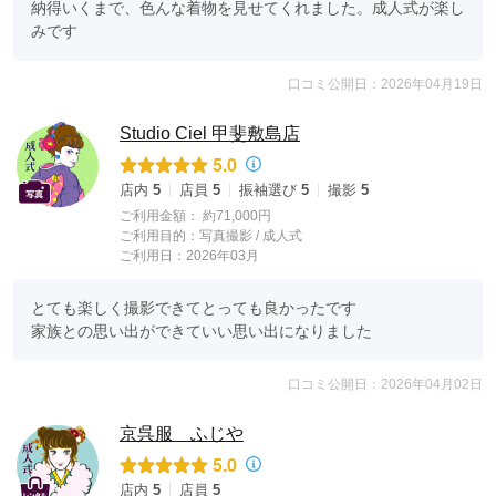
納得いくまで、色んな着物を見せてくれました。成人式が楽し
みです
口コミ公開日：2026年04月19日
Studio Ciel 甲斐敷島店
5.0
店内
5
店員
5
振袖選び
5
撮影
5
ご利用金額：
約71,000円
ご利用目的：
写真撮影 /
成人式
ご利用日：2026年03月
とても楽しく撮影できてとっても良かったです

家族との思い出ができていい思い出になりました
口コミ公開日：2026年04月02日
京呉服 ふじや
5.0
店内
5
店員
5