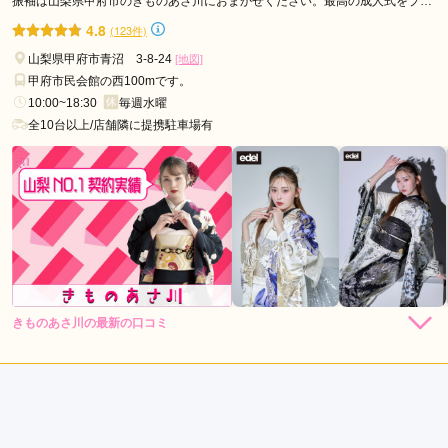
振袖ふるーれ 甲府本店の口コミ・評判をもっと見る
振袖は山梨県甲府市のきものあさ川におまかせください。最高の成人式をプロ
デュースします。
4.8
(123件)
山梨県甲府市青沼 3-8-24
[地図]
甲府市民会館の西100mです。
10:00~18:30
毎週水曜
全10台以上/店舗隣に提携駐車場有
きものあさ川の最新の口コミ
5.0
店内
5
店員
5
振袖選び
5
ご利用金額：
約270,000円
ご利用目的：
レンタル /
成人式
ご利用日：2026年05月