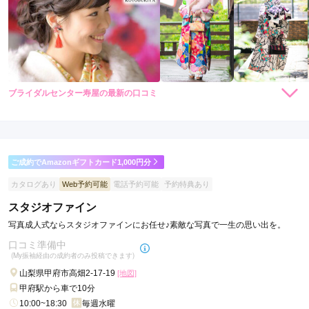
ブライダルセンター寿屋の最新の口コミ
4.3
店内
5
店員
4
振袖選び
4
ご利用金額：
--
ご利用目的：
レンタル /
成人式
ご成約でAmazonギフトカード1,000円分
ご利用日：2026年02月
カタログあり
Web予約可能
電話予約可能
予約特典あり
店内のインテリアや階段の装飾がかわいくてとても良かったで
スタジオファイン
す
写真成人式ならスタジオファインにお任せ♪素敵な写真で一生の思い出を。
口コミ準備中
口コミ公開日：2026年03月16日
(My振袖経由の成約者のみ投稿できます)
ブライダルセンター寿屋の口コミ・評判をもっと見る
山梨県甲府市高畑2-17-19
[地図]
甲府駅から車で10分
10:00~18:30
毎週水曜