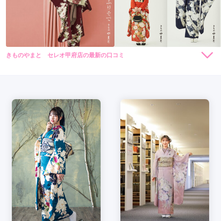
きものやまと セレオ甲府店の最新の口コミ
264,000
231,000
レン
円~
レン
円~
タル
タル
5.0
(税込)
(税込)
459,030
426,030
購
円~
購
円~
入
入
店内
5
店員
5
振袖選び
5
(税込)
(税込)
ご利用金額：
約150,000円
ご利用目的：
レンタル /
成人式
ご利用日：2015年09月
お店の雰囲気もよく、娘も気に入った振袖を選べたので満足で
す。
口コミ公開日：2015年11月30日
きものやまと セレオ甲府店の口コミ・評判をもっと見る