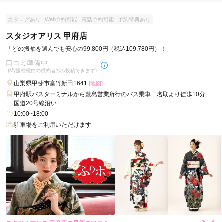
スタジオアリス 石和店の口コミ・評判をもっと見る
カタログあり
Web予約可能
電話予約可能
予約特典あり
スタジオアリス 甲府店
「どの振袖を選んでも安心の99,800円（税込109,780円）！」
口コミ準備中
(My振袖経由の成約者のみ投稿できます)
山梨県甲斐市富竹新田1641
[地図]
甲府駅バスターミナルから敷島営業所行のバス乗車 名取より徒歩10分
国道20号線沿い
10:00~18:00
駐車場をご利用いただけます