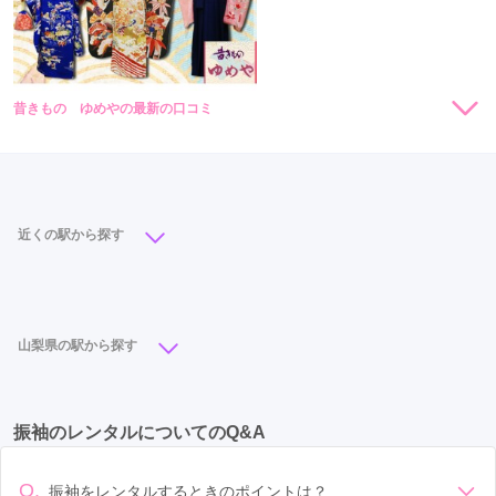
昔きもの ゆめやの最新の口コミ
現在表示可能な口コミはございません。
近くの駅から探す
甲府駅
(9)
酒折駅
(1)
山梨県の駅から探す
甲府駅
(9)
竜王駅
(2)
石和温泉駅
(2)
振袖のレンタルについてのQ&A
富士山駅
(1)
酒折駅
(1)
Q.
振袖をレンタルするときのポイントは？