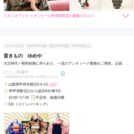
スタジオアリス イオンモール甲府昭和店の最新の口コミ
4.0
店内
4
店員
4
振袖選び
4
ご利用金額：
約100,000円
ご利用目的：
レンタル /
成人式
カタログあり
Web予約可能
電話予約可能
予約特典あり
ご利用日：2022年03月
昔きもの ゆめや
デザインも沢山あってかわいい振袖を選べました。予約の際も
大正時代～昭和初期に作られた、一流のアンティーク着物をご用意。正絹、手
丁寧にご説明してくださり、金額も良心的でよかったです。
描き友禅、手刺繍の振袖。
口コミ準備中
(My振袖経由の成約者のみ投稿できます)
口コミ公開日：2022年04月26日
山梨県甲府市朝日5-6-15
[地図]
スタジオアリス イオンモール甲府昭和店の口コミ・評判をもっと見る
JR甲府駅北口から徒歩8分/車3分
10:00~17:30
不定休、毎週日曜
3台（コインパーキング）