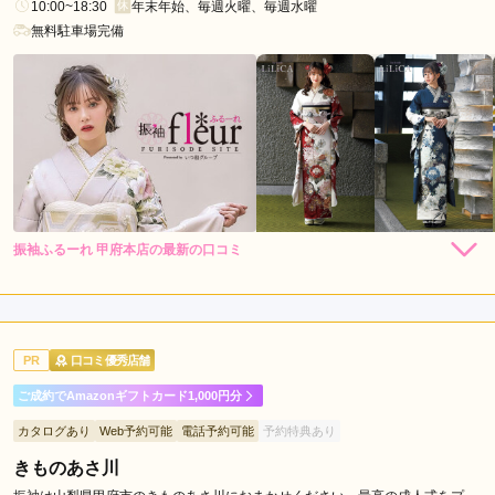
10:00~18:30
年末年始、毎週火曜、毎週水曜
無料駐車場完備
口コミ公開日：2026年03月23日
京呉服 ふじやの口コミ・評判をもっと見る
振袖ふるーれ 甲府本店の最新の口コミ
236,500
236,500
レン
円~
レン
円~
タル
タル
4.0
(税込)
(税込)
473,000
473,000
購
円~
購
円~
入
入
店内
4
店員
4
振袖選び
4
(税込)
(税込)
ご利用金額：
--
ご利用目的：
レンタル /
成人式
PR
口コミ優秀店舗
ご利用日：2024年08月
ご成約でAmazonギフトカード1,000円分
スムーズに決まりとても良かったです。
カタログあり
Web予約可能
電話予約可能
予約特典あり
きものあさ川
口コミ公開日：2024年08月15日