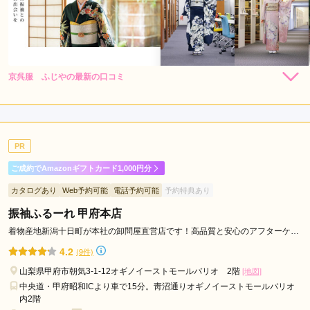
京呉服 ふじやの最新の口コミ
220,000
264,000
レン
円~
レン
円~
タル
タル
5.0
(税込)
(税込)
363,000
418,000
購
円~
購
円~
入
入
店内
5
店員
5
(税込)
(税込)
ご利用金額：
約300,000円
ご利用目的：
レンタル /
成人式
PR
ご利用日：2026年03月
ご成約でAmazonギフトカード1,000円分
娘の振袖レンタルを検討しており、来店させていただきまし
カタログあり
Web予約可能
電話予約可能
予約特典あり
た。

お店の皆さまの雰囲気がとても自然で居心地が良く、安心して
振袖ふるーれ 甲府本店
相談することができました。

着物産地新潟十日町が本社の卸問屋直営店です！高品質と安心のアフターケア
でサポートいたします。
4.2
(9件)
また、娘の希望を丁寧に聞いてくださり、さまざまな振袖を試
しながら一緒に選んでいただけたのがとても嬉しかったです。

山梨県甲府市朝気3-1-12オギノイーストモールバリオ 2階
[地図]
おかげさまで、娘も大変満足のいく一着に出会うことができ、
中央道・甲府昭和ICより車で15分。靑沼通りオギノイーストモールバリオ
心から喜んでおります。
内2階