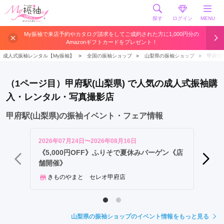
探す
ログイン
MENU
甲
My振袖で来店予約やカタログ請求をしてご成約された方に1,000円分の
Amazonギフトカードをプレゼント！
府
駅
成人式振袖レンタル【My振袖】
＞
全国の振袖ショップ
＞
山梨県の振袖ショップ
＞
甲府市
酒
折
（1ページ目）甲府駅(山梨県) で人気の成人式振袖購
駅
入・レンタル・写真撮影店
甲府駅(山梨県)の振袖イベント・フェア情報
2026年07月24日〜2026年08月16日
2026年
《5,000円OFF》ふりそで夏休みバーゲン《店
♡振袖大
舗開催》
Stu
きものやまと セレオ甲府店
山梨県の振袖ショップのイベント情報をもっと見る