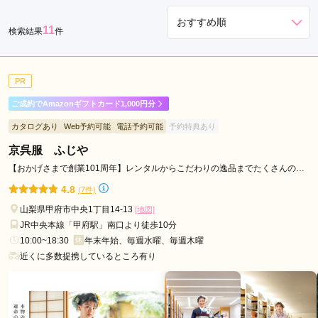
11
検索結果
件
PR
ご成約でAmazonギフトカード1,000円分
カタログあり
Web予約可能
電話予約可能
予約特典あり
京呉服 ふじや
【おかげさまで創業101周年】レンタルからこだわりの逸品までたくさんのお
振袖を揃えております。
4.8
(7件)
山梨県甲府市中央1丁目14-13
[地図]
JR中央本線「甲府駅」南口より徒歩10分
10:00~18:30
年末年始、毎週水曜、毎週木曜
近くに多数提携しているところ有り