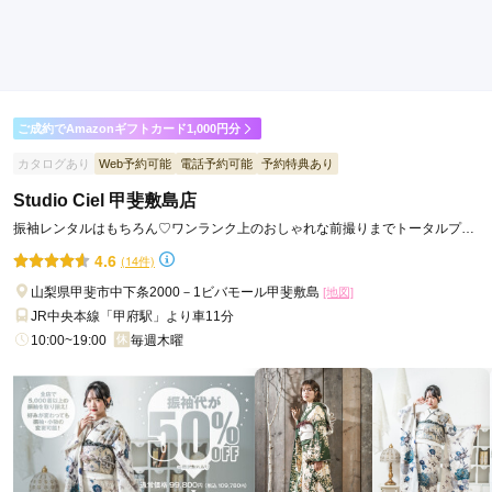
姉の時からのつきあいで安心してお任せできるお店でした。
口コミ公開日：2026年06月23日
きものあさ川の口コミ・評判をもっと見る
ご成約でAmazonギフトカード1,000円分
カタログあり
Web予約可能
電話予約可能
予約特典あり
Studio Ciel 甲斐敷島店
振袖レンタルはもちろん♡ワンランク上のおしゃれな前撮りまでトータルプロ
デュース!
4.6
(14件)
山梨県甲斐市中下条2000－1ビバモール甲斐敷島
[地図]
JR中央本線「甲府駅」より車11分
10:00~19:00
毎週木曜