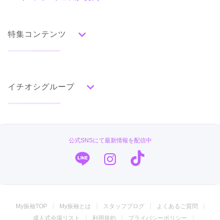
口コミ一覧
赤
朱
ベージュ
ピンク
オレンジ
黄
緑
水色
青
紺
紫
茶
ゴールド
シルバー
特集コンテンツ
グレー
黒
白
その他
タイプ別ランキング
成人式の前撮り・後撮り特集
古典
エレガント
キュート
クール
グラマラス
イチオシグループ
ママ振特集
レトロ
個性的振袖コーディネート特集
菊京屋
柄別ランキング
成人式レポート
無地
花
桜
梅
菊
松
竹
牡丹
バラ
椿
PLUM
振袖ブランド特集
公式SNSにて最新情報を配信中
百合
橘
蝶
鶴
松竹梅
扇面
車
華籠
TAKAZEN
口コミ優秀店舗
熨斗
宝尽
波
雪輪
雲取り
道長取り
矢絣
幾何学
市松
縞
その他
キモノハーツ／kimono hearts
振袖タイプ診断
振袖専門店 オンディーヌ
My振袖TOP
My振袖とは
スタッフブログ
よくあるご質問
ジョイフル恵利
成人式会場リスト
利用規約
プライバシーポリシー