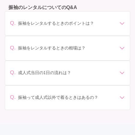
振袖のレンタルについてのQ&A
Q.
振袖をレンタルするときのポイントは？
デザイン: 好きな色や柄など自分の好みで選ぶ場合や、成
人式の会場の雰囲気に合わせてデザインを選ぶ場合など
があります。 サイズ選び: 自分の体型に合ったサイズを
Q.
振袖をレンタルするときの相場は？
選ぶことが大切です。事前に試着をし、必要であればサ
振袖のレンタル相場は店舗や地域、デザインによって異
イズ調整をお願いすることもあります。 価格: 予算に合
なりますが、一般的には10万円から30万円程度が相場と
わせてプランを選ぶことができます。また、プランやレ
されています。 高級なものやブランド物になると、それ
ンタル料金に含まれるもの（小物や帯、草履など）を確
Q.
成人式当日の1日の流れは？
以上の価格になることもあります。具体的な価格はMy振
認しましょう。 期間: レンタル期間や返却のルールをし
準備: 着付け、ヘアメイクの予約はほとんどの場合が先着
袖でプランをご確認いただくか、店舗に問い合わせてみ
っかり確認しておく必要があります。 お店選び: 評判や
順の場合で、早朝からスタートする場合も多いです。 成
てください。
口コミを事前にチェックして、信頼できるお店を選びま
人式: 一般的に午前中に成人式が行わる場合が多いです
Q.
しょう。
振袖って成人式以外で着るときはあるの？
が、午前午後で二部制の地域もあるため、自分の市町村
はい、成人式以外でも振袖を着る機会はあります。例え
を確認しましょう。 写真撮影: 成人式の後、家族や友人
ば、家族や友人の結婚式、卒業式、初詣などがありま
との記念撮影を行うことが多いです。 帰宅: 帰宅後、振
す。 成人式以外での振袖の着用は、華やかな場に適して
袖から着替えます。振袖は当日返却せず、後日お店に返
おり、伝統的な日本の美しさを表現することができま
却しに行く場合が多いです。 同窓会: 成人式当日に同窓
す。
会が行われる場合が多いです。 二次会: 同窓会後、友人