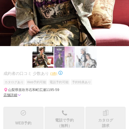
成約者の口コミ 少数あり
(1件)
カタログあり
Web予約可能
電話予約可能
予約特典あり
山梨県笛吹市石和町広瀬1195-59
店舗詳細
電話で予約
カタログ
WEB予約
（無料）
請求