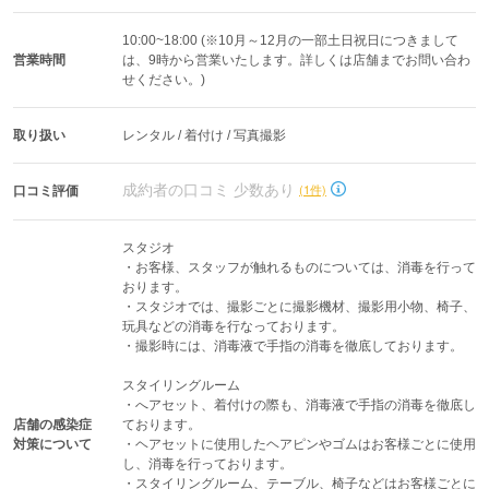
10:00~18:00 (※10月～12月の一部土日祝日につきまして
営業時間
は、9時から営業いたします。詳しくは店舗までお問い合わ
せください。)
取り扱い
レンタル / 着付け / 写真撮影
成約者の口コミ 少数あり
(1件)
口コミ評価
スタジオ

・お客様、スタッフが触れるものについては、消毒を行って
おります。

・スタジオでは、撮影ごとに撮影機材、撮影用小物、椅子、
玩具などの消毒を行なっております。

・撮影時には、消毒液で手指の消毒を徹底しております。

スタイリングルーム

・へアセット、着付けの際も、消毒液で手指の消毒を徹底し
店舗の感染症
ております。

対策について
・ヘアセットに使用したヘアピンやゴムはお客様ごとに使用
し、消毒を行っております。

・スタイリングルーム、テーブル、椅子などはお客様ごとに