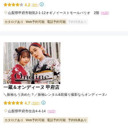
でサポートいたします。
4.2
(9件)
山梨県甲府市朝気3-1-12オギノイーストモールバリオ 2階
[地図]
カタログあり
Web予約可能
電話予約可能
予約特典あり
一蔵＆オンディーヌ 甲府店
＼振袖もう決めた？／振袖レンタル&前撮り撮影ならオンディーヌ♪
4.7
(33件)
山梨県甲府市住吉4-4-14
[地図]
カタログあり
Web予約可能
電話予約可能
予約特典あり