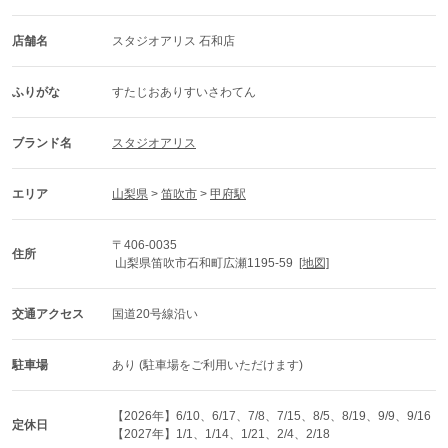
店舗名
スタジオアリス 石和店
ふりがな
すたじおありすいさわてん
ブランド名
スタジオアリス
エリア
山梨県
 > 
笛吹市
 > 
甲府駅
〒406-0035
住所
 山梨県笛吹市石和町広瀬1195-59  
[地図]
交通アクセス
国道20号線沿い
駐車場
あり (駐車場をご利用いただけます)
【2026年】6/10、6/17、7/8、7/15、8/5、8/19、9/9、9/16
定休日
【2027年】1/1、1/14、1/21、2/4、2/18