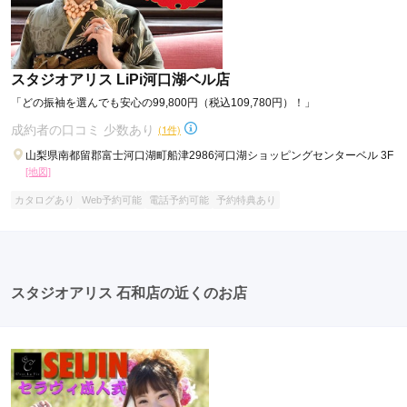
スタジオアリス LiPi河口湖ベル店
「どの振袖を選んでも安心の99,800円（税込109,780円）！」
成約者の口コミ 少数あり
(1件)
山梨県南都留郡富士河口湖町船津2986河口湖ショッピングセンターベル 3F
[地図]
カタログあり
Web予約可能
電話予約可能
予約特典あり
スタジオアリス 石和店の近くのお店