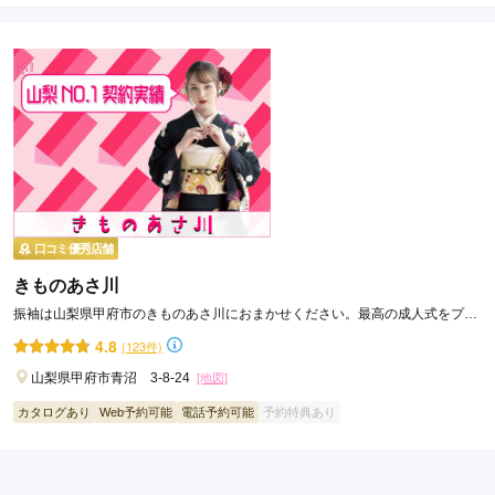
口コミ優秀店舗
きものあさ川
振袖は山梨県甲府市のきものあさ川におまかせください。最高の成人式をプロ
デュースします。
4.8
(123件)
山梨県甲府市青沼 3-8-24
[地図]
カタログあり
Web予約可能
電話予約可能
予約特典あり