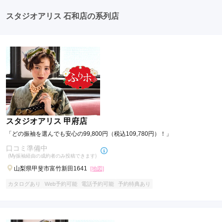
たちとの二次会や三次会を楽しむ人もいます。
スタジオアリス 石和店の系列店
スタジオアリス 甲府店
「どの振袖を選んでも安心の99,800円（税込109,780円）！」
口コミ準備中
(My振袖経由の成約者のみ投稿できます)
山梨県甲斐市富竹新田1641
[地図]
カタログあり
Web予約可能
電話予約可能
予約特典あり