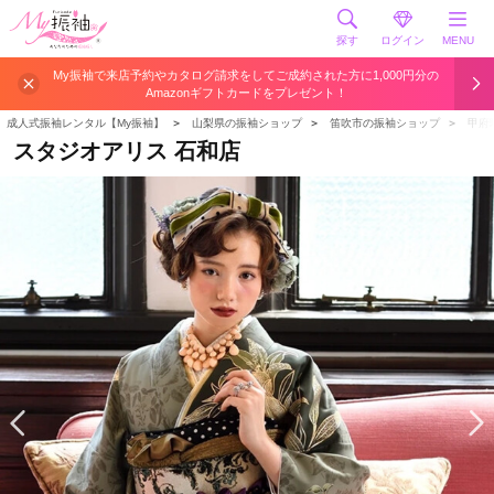
探す
ログイン
MENU
My振袖で来店予約やカタログ請求をしてご成約された方に1,000円分の
Amazonギフトカードをプレゼント！
成人式振袖レンタル【My振袖】
＞
山梨県の振袖ショップ
＞
笛吹市の振袖ショップ
＞
甲府
スタジオアリス 石和店