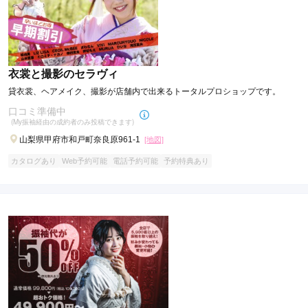
衣裳と撮影のセラヴィ
貸衣裳、ヘアメイク、撮影が店舗内で出来るトータルプロショップです。
口コミ準備中
(My振袖経由の成約者のみ投稿できます)
山梨県甲府市和戸町奈良原961-1
[地図]
カタログあり
Web予約可能
電話予約可能
予約特典あり