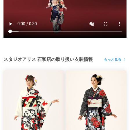
国から「伝統的工芸品」として認められた京友禅の技法、
美しさを競う大会で、厳しい審美眼を持つ
専門家の方のお墨付きを得た振袖は必見です。
＊＊＊＊＊＊＊＊＊＊＊＊＊＊＊＊＊＊＊＊＊＊
スタジオアリスの成人式革命“ふりホは6つの№1”
「価格総合満足度№1」
スタジオアリス 石和店の取り扱い衣装情報
もっと見る
「自分に合う振袖を見つけられた振袖レンタルサービス
№1」
「振袖にトレンド感がある振袖レンタルサービス№1」
「スタッフ対応総合満足度№1」
「利用しやすさ総合満足度№1」
【調査概要】振袖レンタルサービス利用者満足度調査■調
査主体：株式会社マーケティングアンドアソシェイツ■調
査手法：インターネット調査■サンプル数：828人■調査企
業数：13社■調査期間：2025年1月17日～2025年1月26日■
調査対象者：全国の18～25歳女性で、成人式及び成人に関