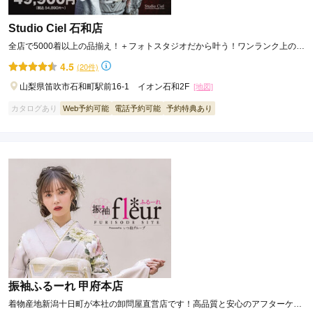
Studio Ciel 石和店
全店で5000着以上の品揃え！＋フォトスタジオだから叶う！ワンランク上のオ
シャレな前撮り✨
4.5
(20件)
山梨県笛吹市石和町駅前16-1 イオン石和2F
[地図]
カタログあり
Web予約可能
電話予約可能
予約特典あり
振袖ふるーれ 甲府本店
着物産地新潟十日町が本社の卸問屋直営店です！高品質と安心のアフターケア