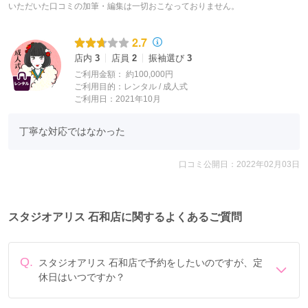
いただいた口コミの加筆・編集は一切おこなっておりません。
2.7
店内
3
店員
2
振袖選び
3
ご利用金額：
約100,000円
ご利用目的：
レンタル /
成人式
ご利用日：2021年10月
丁寧な対応ではなかった
口コミ公開日：2022年02月03日
スタジオアリス 石和店に関するよくあるご質問
Q.
スタジオアリス 石和店で予約をしたいのですが、定
休日はいつですか？
定休日は【2026年】6/10、6/17、7/8、7/15、8/5、8/19、
9/9、9/16【2027年】1/1、1/14、1/21、2/4、2/18です。