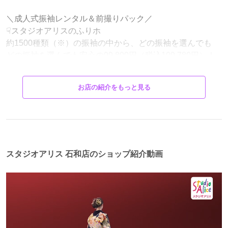
＼成人式振袖レンタル＆前撮りパック／
☟スタジオアリスのふりホ
約1500種類（※）の振袖の中から、どの振袖を選んでも
どの振袖を選んでも安心の99,800円（税込109,780円）！
※2026年1月10日（土）時点
お店の紹介をもっと見る
✅前撮り＋着付け＋ヘアセット
✅着付け小物10点セット
✅振袖、帯、小物までトータルコーディネート済み振袖レ
ンタル9点セット
✅安心の後払いシステム！
✅もしものときはキャンセル可能！
スタジオアリス 石和店のショップ紹介動画
＊＊＊＊＊＊＊＊＊＊＊＊＊＊＊＊＊＊＊＊＊＊
＼京友禅競技大会 受賞柄振袖に新作登場／
専門家に認められた振袖
傑作揃いの受賞柄振袖を要チェック！
受賞柄ももちろん、追加費用一切なし！