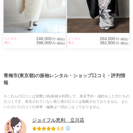
248,000
264,000
レンタル
レンタル
円~(税込)
円~(税込)
398,000
382,800
購入
購入
円~(税込)
円~(税込)
青梅市(東京都)の振袖レンタル・ショップ口コミ・評判情
報
※これらの口コミは実際にMy振袖を利用して、来店予約・成約をした方たちの
口コミです。来店されていない第三者の口コミは掲載されておりません。また
いただいた口コミの加筆・編集は一切おこなっておりません。
ジョイフル恵利 立川店
5.0