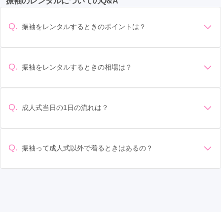
振袖のレンタルについてのQ&A
吉祥寺駅
(10)
北千住駅
(8)
浅草駅
(7)
蒲田駅
(6)
新宿区
(11)
練馬区
(11)
墨田区
(10)
品川区
(10)
渋谷駅
(6)
八王子駅
(6)
立川北駅
(6)
銀座駅
(6)
日野市
(9)
葛飾区
(8)
板橋区
(8)
北区
(8)
Q.
振袖をレンタルするときのポイントは？
錦糸町駅
(6)
東池袋駅
(5)
豊洲駅
(5)
目黒区
(8)
杉並区
(8)
府中市
(6)
千代田区
(5)
デザイン: 好きな色や柄など自分の好みで選ぶ場合や、成人式
の会場の雰囲気に合わせてデザインを選ぶ場合などがありま
二子玉川駅
(4)
京急蒲田駅
(4)
明治神宮前駅
(4)
文京区
(4)
福生市
(4)
調布市
(4)
東久留米市
(4)
す。 サイズ選び: 自分の体型に合ったサイズを選ぶことが大切
Q.
振袖をレンタルするときの相場は？
表参道駅
(4)
目黒駅
(4)
府中駅
(4)
東十条駅
(4)
です。事前に試着をし、必要であればサイズ調整をお願いす
小金井市
(4)
多摩市
(4)
三鷹市
(4)
青梅市
(3)
振袖のレンタル相場は店舗や地域、デザインによって異なり
ることもあります。 価格: 予算に合わせてプランを選ぶことが
上板橋駅
(4)
本蓮沼駅
(4)
人形町駅
(4)
ますが、一般的には10万円から30万円程度が相場とされてい
西東京市
(3)
荒川区
(3)
東大和市
(3)
小平市
(3)
できます。また、プランやレンタル料金に含まれるもの（小
ます。 高級なものやブランド物になると、それ以上の価格に
物や帯、草履など）を確認しましょう。 期間: レンタル期間や
Q.
成人式当日の1日の流れは？
大井町駅
(4)
自由が丘駅
(3)
荻窪駅
(3)
国分寺市
(3)
中野区
(3)
武蔵村山市
(2)
なることもあります。具体的な価格はMy振袖でプランをご確
返却のルールをしっかり確認しておく必要があります。 お店
準備: 着付け、ヘアメイクの予約はほとんどの場合が先着順の
認いただくか、店舗に問い合わせてみてください。
原宿駅
選び: 評判や口コミを事前にチェックして、信頼できるお店を
(3)
京王八王子駅
(3)
日野駅
(3)
稲城市
(1)
昭島市
(1)
あきる野市
(1)
場合で、早朝からスタートする場合も多いです。 成人式: 一般
選びましょう。
豊田駅
(3)
田端駅
(3)
地下鉄成増駅
(3)
的に午前中に成人式が行わる場合が多いですが、午前午後で
Q.
振袖って成人式以外で着るときはあるの？
二部制の地域もあるため、自分の市町村を確認しましょう。
成増駅
(3)
小岩駅
(3)
葛西駅
(3)
馬込駅
(2)
はい、成人式以外でも振袖を着る機会はあります。例えば、
写真撮影: 成人式の後、家族や友人との記念撮影を行うことが
家族や友人の結婚式、卒業式、初詣などがあります。 成人式
多いです。 帰宅: 帰宅後、振袖から着替えます。振袖は当日返
新宿三丁目駅
(2)
西荻窪駅
(2)
代官山駅
(2)
以外での振袖の着用は、華やかな場に適しており、伝統的な
却せず、後日お店に返却しに行く場合が多いです。 同窓会: 成
日本の美しさを表現することができます。
人式当日に同窓会が行われる場合が多いです。 二次会: 同窓会
恵比寿駅
(2)
祐天寺駅
(2)
国分寺駅
(2)
後、友人たちとの二次会や三次会を楽しむ人もいます。
武蔵小金井駅
(2)
十条駅
(2)
上野広小路駅
(2)