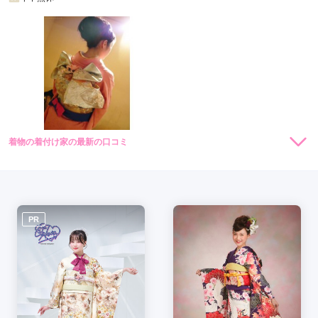
武
蔵
村
山
市
稲
城
市
着物の着付け家の最新の口コミ
昭
現在表示可能な口コミはございません。
島
市
あ
PR
き
る
野
市