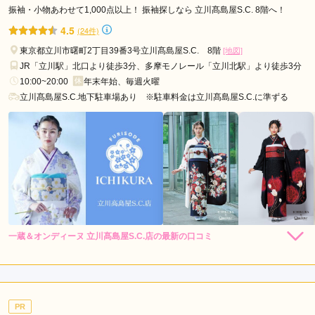
品
ジョイフル恵利 立川店の口コミ・評判をもっと見る
振袖・小物あわせて1,000点以上！ 振袖探しなら 立川髙島屋S.C. 8階へ！
川
4.5
(24件)
区
東京都立川市曙町2丁目39番3号立川髙島屋S.C. 8階
[地図]
日
JR「立川駅」北口より徒歩3分、多摩モノレール「立川北駅」より徒歩3分
野
10:00~20:00
年末年始、毎週火曜
市
立川髙島屋S.C.地下駐車場あり ※駐車料金は立川髙島屋S.C.に準ずる
葛
飾
区
板
橋
区
北
区
一蔵＆オンディーヌ 立川髙島屋S.C.店の最新の口コミ
198,000
148,000
レン
円~
レン
円~
目
タル
タル
4.0
(税込)
(税込)
348,000
298,000
購
円~
購
円~
黒
入
入
店内
4
店員
4
振袖選び
4
(税込)
(税込)
区
ご利用金額：
約200,000円
杉
ご利用目的：
レンタル /
成人式
PR
ご利用日：2026年06月
並