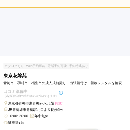
5.0
(税込)
(税込)
久
留
店内
5
店員
5
振袖選び
5
米
ご利用金額：
約250,000円
ご利用目的：
レンタル /
成人式
市
ご利用日：2026年04月
小
金
スタッフの対応がとても良く

井
たくさん試着もさせてもらったのですが最後まで丁寧に説明し
市
ていただきました。
多
摩
カタログあり
Web予約可能
電話予約可能
予約特典あり
口コミ公開日：2026年05月07日
市
KIMONO＆ 八王子オーパ店の口コミ・評判をもっと見る
東京花嫁苑
三
青梅市・羽村市・福生市の成人式前撮り、出張着付け、着物レンタルを格安料
鷹
金で♪
口コミ準備中
市
(My振袖経由の成約者のみ投稿できます)
青
東京都青梅市東青梅2-8-1 1階
[地図]
梅
JR青梅線東青梅駅北口より徒歩5分
市
10:00~20:00
年中無休
西
駐車場2台
東