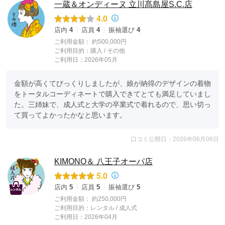
一蔵＆オンディーヌ 立川髙島屋S.C.店
4.0
店内
4
店員
4
振袖選び
4
ご利用金額：
約500,000円
ご利用目的：
購入 /
その他
ご利用日：2026年05月
金額が高くてびっくりしましたが、娘が納得のデザインの着物
をトータルコーディネートで購入できてとても満足していまし
た。三姉妹で、成人式と大学の卒業式で着れるので、思い切っ
て買ってよかったかなと思います。
口コミ公開日：2026年06月06日
KIMONO＆ 八王子オーパ店
5.0
店内
5
店員
5
振袖選び
5
ご利用金額：
約250,000円
ご利用目的：
レンタル /
成人式
ご利用日：2026年04月