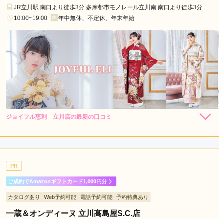
王
JR立川駅 南口より徒歩3分 多摩都市モノレール立川南 南口より徒歩3分
子
10:00~19:00
年中無休、不定休、年末年始
市
台
東
区
武
蔵
野
市
ジョイフル恵利 立川店の最新の口コミ
264,000
308,000
レン
円~
レン
円~
新
タル
タル
5.0
(税込)
(税込)
382,800
473,000
宿
購
円~
購
円~
入
入
店内
5
店員
5
振袖選び
5
(税込)
(税込)
区
ご利用金額：
--
練
ご利用目的：
購入 /
成人式
PR
馬
ご利用日：2026年07月
区
ご成約でAmazonギフトカード1,000円分
墨
丁寧な対応と説明でイメージしやすかったです。
カタログあり
Web予約可能
電話予約可能
予約特典あり
田
一蔵＆オンディーヌ 立川髙島屋S.C.店
区
口コミ公開日：2026年07月19日