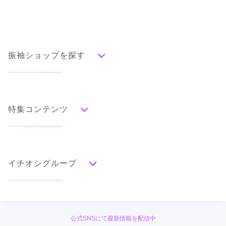
振袖ショップを探す
人気の振袖から探す
みんなの振袖ランキングトップ
特集コンテンツ
口コミから探す
色別ランキング
イベント・フェアから探す
口コミ一覧
赤
成人式の前撮り・後撮り特集
朱
ベージュ
ピンク
オレンジ
黄
緑
水色
青
紺
紫
茶
ゴールド
シルバー
イチオシグループ
ママ振特集
グレー
黒
白
その他
個性的振袖コーディネート特集
TAKAZEN
タイプ別ランキング
成人式レポート
古典
エレガント
キュート
クール
グラマラス
キモノハーツ／kimono hearts
振袖ブランド特集
公式SNSにて最新情報を配信中