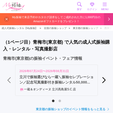
探す
ログイン
MENU
町
My振袖で来店予約やカタログ請求をしてご成約された方に1,000円分の
Amazonギフトカードをプレゼント！
田
市
成人式振袖レンタル【My振袖】
＞
全国の振袖ショップ
＞
東京都の振袖ショップ
＞
西東京
渋
谷
（1ページ目）青梅市(東京都) で人気の成人式振袖購
区
入・レンタル・写真撮影店
大
田
青梅市(東京都)の振袖イベント・フェア情報
区
足
2026年07月24日〜2026年08月31日
2026年
立
立川で振袖選びなら一蔵＼振袖セレブレーショ
【勝負
ン／記念写真撮影付き振袖レンタル50,000...
フル恵
区
中
一蔵＆オンディーヌ 立川髙島屋S.C.店
ジョ
央
区
港
東京都の振袖ショップのイベント情報をもっと見る
区