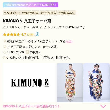
ご成約でAmazonギフトカード1,000円分
区
親身になってお付き合い下さいました。
府
カタログあり
Web予約可能
電話予約可能
予約特典あり
中
KIMONO＆ 八王子オーパ店
口コミ公開日：2026年06月24日
市
一蔵＆オンディーヌ 立川髙島屋S.C.店の口コミ・評判をもっと見る
八王子駅から一番近い振袖レンタルショップ！KIMONO＆です。
千
4.7
(54件)
代
田
東京都八王子市旭町1-12八王子オーパ 5階
[地図]
区
JR八王子駅南口直結すぐ。オーパ5階。
10:00~21:00
年中無休
文
ご成約の方は3時間無料。お下見でも1時間無料。
京
区
福
生
市
調
布
市
東
KIMONO＆ 八王子オーパ店の最新の口コミ
162,800
228,800
レン
円~
レン
円~
タル
タル