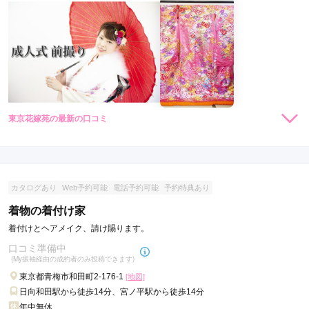
京
市
荒
川
区
東
大
東京花嫁苑の最新の口コミ
和
現在表示可能な口コミはございません。
市
小
平
カタログあり
Web予約可能
電話予約可能
予約特典あり
市
国
着物の着付け家
分
着付けとヘアメイク、請け賜ります。
寺
口コミ準備中
市
(My振袖経由の成約者のみ投稿できます)
中
東京都青梅市和田町2-176-1
[地図]
野
日向和田駅から徒歩14分、宮ノ平駅から徒歩14分
年中無休
区