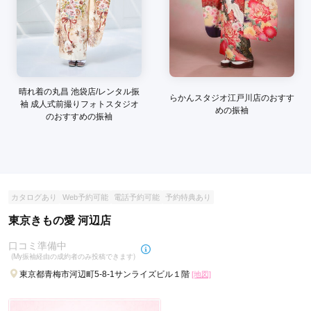
晴れ着の丸昌 池袋店/レンタル振
らかんスタジオ江戸川店のおすす
袖 成人式前撮りフォトスタジオ
めの振袖
のおすすめの振袖
カタログあり
Web予約可能
電話予約可能
予約特典あり
東京きもの愛 河辺店
口コミ準備中
(My振袖経由の成約者のみ投稿できます)
東京都青梅市河辺町5-8-1サンライズビル１階
[地図]