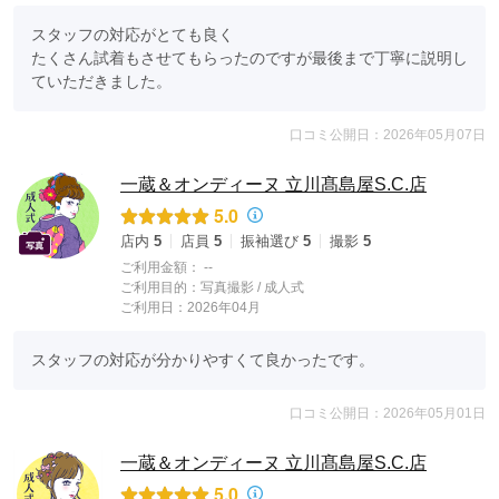
スタッフの対応がとても良く

たくさん試着もさせてもらったのですが最後まで丁寧に説明し
ていただきました。
口コミ公開日：2026年05月07日
一蔵＆オンディーヌ 立川髙島屋S.C.店
5.0
店内
5
店員
5
振袖選び
5
撮影
5
ご利用金額：
--
ご利用目的：
写真撮影 /
成人式
ご利用日：2026年04月
スタッフの対応が分かりやすくて良かったです。
口コミ公開日：2026年05月01日
一蔵＆オンディーヌ 立川髙島屋S.C.店
5.0