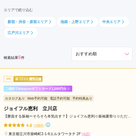
豊
エリアで絞り込む
島
区
新宿・渋谷・原宿エリア
池袋・上野エリア
中央エリア
立
江戸川エリア
川
市
江
6
東
検索結果
件
区
世
PR
口コミ優秀店舗
田
谷
ご成約でAmazonギフトカード1,000円分
区
カタログあり
Web予約可能
電話予約可能
予約特典あり
江
ジョイフル恵利 立川店
戸
川
【勝負する振袖ーそろそろ本気出す？】ジョイフル恵利☆振袖夏祭り☆ただい
ま開催中！！
区
4.6
(158件)
八
東京都立川市柴崎町2-1-6エルタワータチ 2F
[地図]