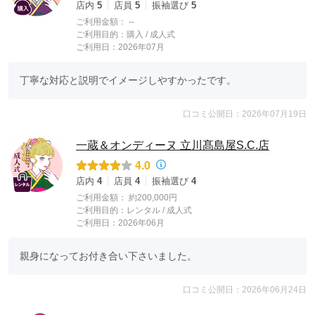
店内
5
店員
5
振袖選び
5
ご利用金額：
--
ご利用目的：
購入 /
成人式
ご利用日：2026年07月
丁寧な対応と説明でイメージしやすかったです。
口コミ公開日：2026年07月19日
一蔵＆オンディーヌ 立川髙島屋S.C.店
4.0
店内
4
店員
4
振袖選び
4
ご利用金額：
約200,000円
ご利用目的：
レンタル /
成人式
ご利用日：2026年06月
親身になってお付き合い下さいました。
口コミ公開日：2026年06月24日