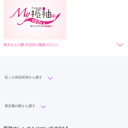
東京きもの愛 河辺店の最新の口コミ
現在表示可能な口コミはございません。
近くの市区町村から探す
町田市
(20)
渋谷区
(20)
大田区
(19)
足立区
(19)
中央区
(19)
港区
(18)
豊島区
(18)
立川市
(18)
東京都の駅から探す
江東区
(16)
世田谷区
(16)
江戸川区
(14)
立川駅
(17)
池袋駅
(13)
町田駅
(12)
新宿駅
(11)
八王子市
(13)
台東区
(12)
武蔵野市
(12)