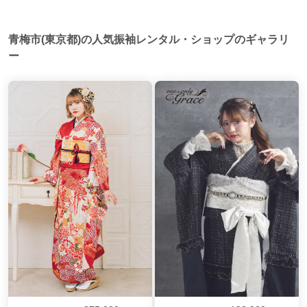
御徒町駅
(2)
田原町駅
(2)
千駄木駅
(2)
青梅市(東京都)の人気振袖レンタル・ショップのギャラリ
後楽園駅
(2)
水道橋駅
(2)
江古田駅
(2)
ー
巣鴨駅
(2)
竹ノ塚駅
(2)
西新井駅
(2)
三越前駅
(2)
有楽町駅
(2)
銀座一丁目駅
(2)
武蔵小山駅
(2)
六本木駅
(2)
神谷町駅
(2)
麻布十番駅
(2)
一之江駅
(2)
船堀駅
(2)
西葛西駅
(2)
亀戸駅
(2)
門前仲町駅
(2)
成城学園前駅
(1)
梅ヶ丘駅
(1)
経堂駅
(1)
中野新橋駅
(1)
幡ヶ谷駅
(1)
新江古田駅
(1)
西新宿五丁目駅
(1)
都庁前駅
(1)
初台駅
(1)
神泉駅
(1)
武蔵引田駅
(1)
西八王子駅
(1)
多摩センター駅
(1)
府中本町駅
(1)
福生駅
(1)