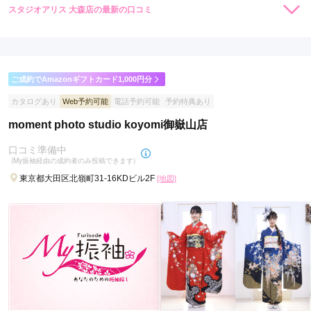
スタジオアリス 大森店の最新の口コミ
5.0
店内
5
店員
5
振袖選び
5
撮影
5
ご利用金額：
約135,000円
ご利用目的：
レンタル /
成人式
ご成約でAmazonギフトカード1,000円分
ご利用日：2022年07月
カタログあり
Web予約可能
電話予約可能
予約特典あり
子供用のスタジオだけど、着付けも撮影もちゃんとしてくれて
moment photo studio koyomi御嶽山店
いたので、満足！

家族写真も皆着物を着て撮影することができ満足です！！
口コミ準備中
(My振袖経由の成約者のみ投稿できます)
東京都大田区北嶺町31-16KDビル2F
口コミ公開日：2022年08月08日
[地図]
スタジオアリス 大森店の口コミ・評判をもっと見る