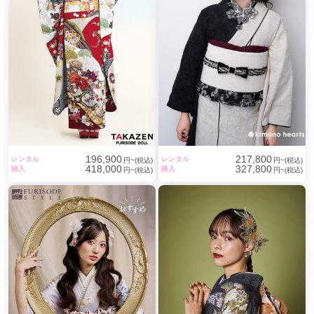
西葛西駅
(2)
亀戸駅
(2)
門前仲町駅
(2)
成城学園前駅
(1)
梅ヶ丘駅
(1)
経堂駅
(1)
中野新橋駅
(1)
幡ヶ谷駅
(1)
新江古田駅
(1)
西新宿五丁目駅
(1)
都庁前駅
(1)
初台駅
(1)
神泉駅
(1)
武蔵引田駅
(1)
西八王子駅
(1)
多摩センター駅
(1)
府中本町駅
(1)
福生駅
(1)
196,900
217,800
レンタル
レンタル
円~(税込)
円~(税込)
田無駅
(1)
花小金井駅
(1)
国領駅
(1)
志茂駅
(1)
418,000
327,800
購入
購入
円~(税込)
円~(税込)
仲御徒町駅
(1)
新御徒町駅
(1)
浅草橋駅
(1)
湯島駅
(1)
稲荷町駅
(1)
蔵前駅
(1)
鶯谷駅
(1)
茗荷谷駅
(1)
光が丘駅
(1)
新日本橋駅
(1)
日本橋駅
(1)
浜町駅
(1)
半蔵門駅
(1)
麹町駅
(1)
五反田駅
(1)
虎ノ門駅
(1)