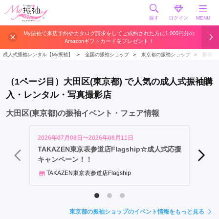
探す
ログイン
MENU
町
My振袖で来店予約やカタログ請求をしてご成約された方に1,000円分の
Amazonギフトカードをプレゼント！
田
市
成人式振袖レンタル【My振袖】
＞
全国の振袖ショップ
＞
東京都の振袖ショップ
＞
新宿・
渋
谷
（1ページ目）大田区(東京都) で人気の成人式振袖購
区
入・レンタル・写真撮影店
大
田
大田区(東京都)の振袖イベント・フェア情報
区
足
2026年07月08日〜2026年08月11日
2026年
立
TAKAZEN東京表参道店Flagship☆成人式応援
新作振
キャンペーン！！
区
とみ
中
TAKAZEN東京表参道店Flagship
央
区
港
東京都の振袖ショップのイベント情報をもっと見る
区