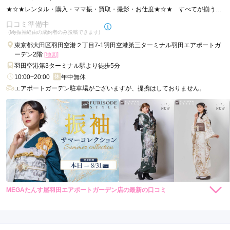
のですがそれにも快く対応してくださったのでよかったです
★☆★レンタル・購入・ママ振・買取・撮影・お仕度★☆★ すべてが揃うお
店！！
口コミ準備中
口コミ公開日：2017年05月10日
(My振袖経由の成約者のみ投稿できます)
きものやまと ラゾーナ川崎プラザ店の口コミ・評判をもっと見る
東京都大田区羽田空港２丁目7-1羽田空港第三ターミナル羽田エアポートガ
ーデン2階
[地図]
羽田空港第3ターミナル駅より徒歩5分
10:00~20:00
年中無休
エアポートガーデン駐車場がございますが、提携はしておりません。
MEGAたんす屋羽田エアポートガーデン店の最新の口コミ
264,000
264,000
レン
円~
レン
円~
タル
タル
(税込)
(税込)
現在表示可能な口コミはございません。
385,000
385,000
購
円~
購
円~
入
入
(税込)
(税込)