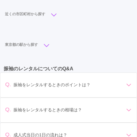
近くの市区町村から探す
町田市
(20)
渋谷区
(20)
大田区
(19)
足立区
(19)
中央区
(19)
港区
(18)
豊島区
(18)
立川市
(18)
東京都の駅から探す
江東区
(16)
世田谷区
(16)
江戸川区
(14)
立川駅
(17)
池袋駅
(13)
町田駅
(12)
新宿駅
(11)
八王子市
(13)
台東区
(12)
武蔵野市
(12)
振袖のレンタルについてのQ&A
吉祥寺駅
(10)
北千住駅
(8)
浅草駅
(7)
蒲田駅
(6)
新宿区
(11)
練馬区
(11)
墨田区
(10)
品川区
(10)
渋谷駅
(6)
八王子駅
(6)
立川北駅
(6)
銀座駅
(6)
日野市
(9)
葛飾区
(8)
板橋区
(8)
北区
(8)
Q.
振袖をレンタルするときのポイントは？
錦糸町駅
(6)
東池袋駅
(5)
豊洲駅
(5)
目黒区
(8)
杉並区
(8)
府中市
(6)
千代田区
(5)
デザイン: 好きな色や柄など自分の好みで選ぶ場合や、成人式
の会場の雰囲気に合わせてデザインを選ぶ場合などがありま
二子玉川駅
(4)
京急蒲田駅
(4)
明治神宮前駅
(4)
文京区
(4)
福生市
(4)
調布市
(4)
東久留米市
(4)
す。 サイズ選び: 自分の体型に合ったサイズを選ぶことが大切
Q.
振袖をレンタルするときの相場は？
表参道駅
(4)
目黒駅
(4)
府中駅
(4)
東十条駅
(4)
です。事前に試着をし、必要であればサイズ調整をお願いす
小金井市
(4)
多摩市
(4)
三鷹市
(4)
青梅市
(3)
振袖のレンタル相場は店舗や地域、デザインによって異なり
ることもあります。 価格: 予算に合わせてプランを選ぶことが
上板橋駅
(4)
本蓮沼駅
(4)
人形町駅
(4)
ますが、一般的には10万円から30万円程度が相場とされてい
西東京市
(3)
荒川区
(3)
東大和市
(3)
小平市
(3)
できます。また、プランやレンタル料金に含まれるもの（小
ます。 高級なものやブランド物になると、それ以上の価格に
物や帯、草履など）を確認しましょう。 期間: レンタル期間や
Q.
成人式当日の1日の流れは？
大井町駅
(4)
自由が丘駅
(3)
荻窪駅
(3)