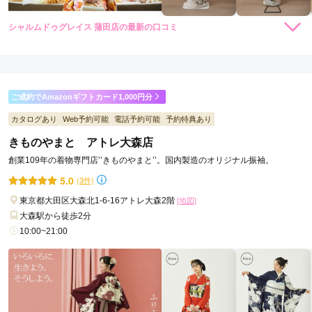
シャルムドゥグレイス 蒲田店の最新の口コミ
5.0
店内
5
店員
5
振袖選び
5
ご利用金額：
約120,000円
ご利用目的：
レンタル /
成人式
ご成約でAmazonギフトカード1,000円分
ご利用日：2026年05月
カタログあり
Web予約可能
電話予約可能
予約特典あり
とても親切丁寧に、意見を聞いても何かを押し付けることなど
きものやまと アトレ大森店
一切なく、心地よい時間のなかで選ぶことができました。大満
創業109年の着物専門店’’きものやまと’’。国内製造のオリジナル振袖。
足です。
5.0
(3件)
口コミ公開日：2026年06月25日
東京都大田区大森北1-6-16アトレ大森2階
[地図]
シャルムドゥグレイス 蒲田店の口コミ・評判をもっと見る
大森駅から徒歩2分
10:00~21:00