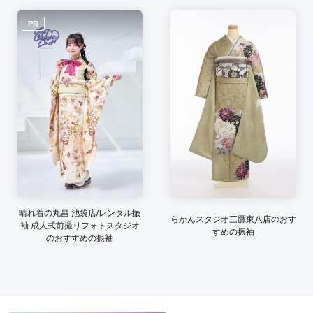
ご利用目的：
レンタル /
成人式
ご利用日：2026年03月
PR
在庫数は少なかったが、気にいった振袖と似たようなものを他
店からも取り寄せて頂き、お試しする事が出来た。納得いくま
で選ばせて頂いた。
口コミ公開日：2026年03月14日
スタジオキャラットマチノマ大森店の口コミ・評判をもっと見る
晴れ着の丸昌 池袋店/レンタル振
らかんスタジオ三鷹東八店のおす
袖 成人式前撮りフォトスタジオ
すめの振袖
のおすすめの振袖