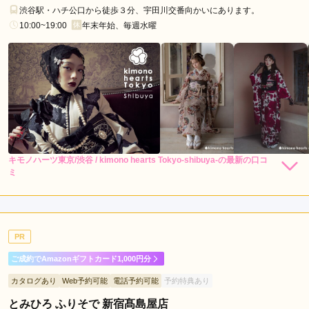
王
渋谷駅・ハチ公口から徒歩３分、宇田川交番向かいにあります。
子
10:00~19:00
年末年始、毎週水曜
市
台
東
区
武
蔵
野
市
キモノハーツ東京/渋谷 / kimono hearts Tokyo-shibuya-の最新の口コ
162,800
151,800
レン
円~
レン
円~
新
ミ
タル
タル
(税込)
(税込)
4.0
382,800
283,800
宿
購
円~
購
円~
入
入
(税込)
(税込)
店内
4
店員
4
振袖選び
4
区
ご利用金額：
約70,000円
練
ご利用目的：
レンタル /
結婚式
馬
PR
ご利用日：2026年06月
区
ご成約でAmazonギフトカード1,000円分
墨
待たされる時間が少し長かったけど、スタッフさんのセンスが
カタログあり
Web予約可能
電話予約可能
予約特典あり
田
良くていい着物選べたと思います。、
区
とみひろ ふりそで 新宿髙島屋店