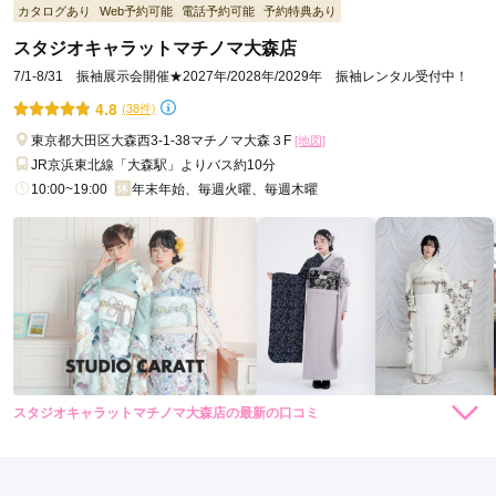
駅
カタログあり
Web予約可能
電話予約可能
予約特典あり
い時間を過ごすことが出来ました。特にヘアメイクの方には娘
京
から当日色々と相談させて頂き、満足いくスタイルとなったよ
スタジオキャラットマチノマ大森店
急
うです。ありがとうございました。
7/1-8/31 振袖展示会開催★2027年/2028年/2029年 振袖レンタル受付中！
蒲
4.8
(38件)
田
口コミ公開日：2026年03月14日
駅
東京都大田区大森西3-1-38マチノマ大森３F
[地図]
ウスダフォトスタジオ〖振袖レンタル写真館〗の口コミ・評判をもっと見
JR京浜東北線「大森駅」よりバス約10分
る
馬
10:00~19:00
年末年始、毎週火曜、毎週木曜
込
駅
スタジオキャラットマチノマ大森店の最新の口コミ
184,800
184,800
レン
円~
レン
円~
タル
タル
4.0
(税込)
(税込)
426,800
426,800
購
円~
購
円~
入
入
店内
4
店員
4
振袖選び
4
(税込)
(税込)
ご利用金額：
約200,000円