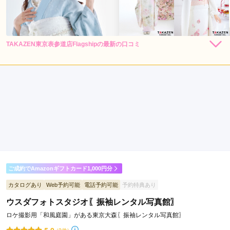
京
市
荒
川
TAKAZEN東京表参道店Flagshipの最新の口コミ
306,000
262,900
レン
円~
レン
円~
タル
タル
4.0
(税込)
(税込)
区
638,000
473,000
購
円~
購
円~
入
入
店内
4
店員
4
振袖選び
4
東
(税込)
(税込)
ご利用金額：
--
大
ご利用目的：
購入 /
成人式
和
ご利用日：2026年05月
市
小
お店の雰囲気がよかった
平
市
口コミ公開日：2026年07月17日
国
TAKAZEN東京表参道店Flagshipの口コミ・評判をもっと見る
分
ご成約でAmazonギフトカード1,000円分
寺
カタログあり
Web予約可能
電話予約可能
予約特典あり
市
ウスダフォトスタジオ〖振袖レンタル写真館〗
中
ロケ撮影用「和風庭園」がある東京大森〖振袖レンタル写真館〗
野
区
(3件)