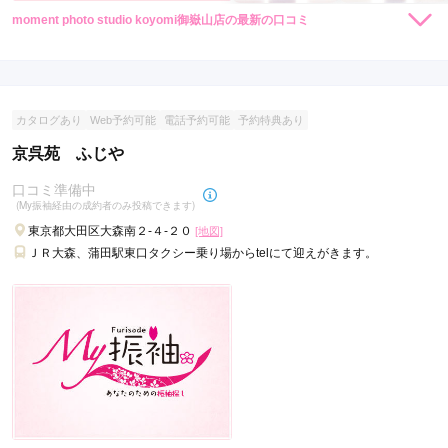
moment photo studio koyomi御嶽山店の最新の口コミ
現在表示可能な口コミはございません。
カタログあり
Web予約可能
電話予約可能
予約特典あり
京呉苑 ふじや
口コミ準備中
(My振袖経由の成約者のみ投稿できます)
東京都大田区大森南２-４-２０
[地図]
ＪＲ大森、蒲田駅東口タクシー乗り場からtelにて迎えがきます。