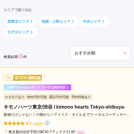
豊
エリアで絞り込む
島
区
西東京エリア
池袋・上野エリア
中央エリア
立
江戸川エリア
川
市
江
23
東
検索結果
件
区
世
PR
口コミ優秀店舗
田
谷
ご成約でAmazonギフトカード1,000円分
区
カタログあり
Web予約可能
電話予約可能
予約特典あり
江
キモノハーツ東京/渋谷 / kimono hearts Tokyo-shibuya-
戸
川
振袖だけじゃない！小物からヘアメイク・ネイルまで!トータルコーディネート
ならキモノハーツ♪
区
4.7
(248件)
八
東京都渋谷区宇田川町30-7アンテナ21 8F
[地図]