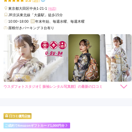
5.0
武
東京都大田区中央1-21-1
[地図]
蔵
JR京浜東北線「大森駅」徒歩15分
村
10:00~18:00
年末年始、毎週水曜、毎週木曜
山
屋根付きパーキング３台有り
市
稲
城
市
昭
島
市
あ
ウスダフォトスタジオ〖振袖レンタル写真館〗の最新の口コミ
き
5.0
る
店内
5
店員
5
撮影
5
野
ご利用金額：
約110,000円
ご利用目的：
写真撮影 /
成人式
市
口コミ優秀店舗
ご利用日：2026年03月
蒲
ご成約でAmazonギフトカード1,000円分
田
スタッフの方は皆さん親切で、当日も準備から撮影まで大変良