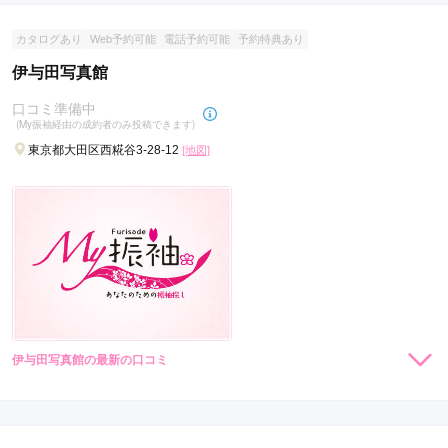
カタログあり
Web予約可能
電話予約可能
予約特典あり
伊与田写真館
口コミ準備中
(My振袖経由の成約者のみ投稿できます)
東京都大田区西糀谷3-28-12
[地図]
伊与田写真館の最新の口コミ
現在表示可能な口コミはございません。