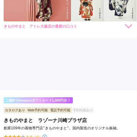
きものやまと アトレ大森店の最新の口コミ
264,000
231,000
レン
円~
レン
円~
タル
タル
5.0
(税込)
(税込)
459,030
426,030
購
円~
購
円~
入
入
店内
5
店員
5
振袖選び
5
(税込)
(税込)
ご利用金額：
約351,000円
ご利用目的：
レンタル /
成人式
ご利用日：2026年03月
希望していた振袖を着用できたことと、スタッフの方が色々提
案してくださって、いい時間になりました。
口コミ公開日：2026年03月21日
ご成約でAmazonギフトカード1,000円分
きものやまと アトレ大森店の口コミ・評判をもっと見る
カタログあり
Web予約可能
電話予約可能
予約特典あり
きものやまと ラゾーナ川崎プラザ店
創業109年の着物専門店’’きものやまと’’。国内製造のオリジナル振袖。
3.9
(4件)