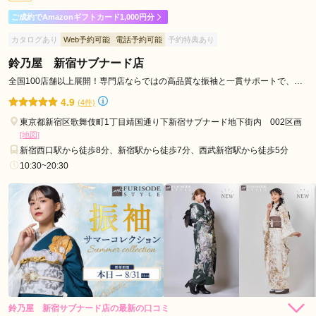
区
ご成約でAmazonギフトカード1,000円分
着物は、私が着た振袖を娘が気に入ってくれたので、それを元
府
カタログあり
Web予約可能
電話予約可能
予約特典あり
に帯や小物をアレンジしていただきました。

中
何度もいろいろな帯や小物を選んで試していただき、大満足の
鈴乃屋 新宿サブナード店
市
仕上がりになりました。とても感謝しております。
全国100店舗以上展開！専門店ならではの高品質な振袖と一貫サポートで、成
千
人記念をトータルプロデュース
4.9
代
(4件)
口コミ公開日：2026年02月02日
田
東京都新宿区歌舞伎町1丁目靖国通り下新宿サブナード地下街内 002区画
とみひろ ふりそで 新宿髙島屋店の口コミ・評判をもっと見る
区
[地図]
新宿西口駅から徒歩8分、新宿駅から徒歩7分、西武新宿駅から徒歩5分
文
10:30~20:30
京
区
福
生
市
調
布
市
東
鈴乃屋 新宿サブナード店の最新の口コミ
264,000
264,000
レン
円~
レン
円~