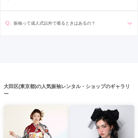
国分寺市
(3)
中野区
(3)
武蔵村山市
(2)
なることもあります。具体的な価格はMy振袖でプランをご確
返却のルールをしっかり確認しておく必要があります。 お店
準備: 着付け、ヘアメイクの予約はほとんどの場合が先着順の
認いただくか、店舗に問い合わせてみてください。
原宿駅
選び: 評判や口コミを事前にチェックして、信頼できるお店を
(3)
京王八王子駅
(3)
日野駅
(3)
稲城市
(1)
昭島市
(1)
あきる野市
(1)
場合で、早朝からスタートする場合も多いです。 成人式: 一般
選びましょう。
豊田駅
(3)
田端駅
(3)
地下鉄成増駅
(3)
的に午前中に成人式が行わる場合が多いですが、午前午後で
Q.
振袖って成人式以外で着るときはあるの？
二部制の地域もあるため、自分の市町村を確認しましょう。
成増駅
(3)
小岩駅
(3)
葛西駅
(3)
馬込駅
(2)
はい、成人式以外でも振袖を着る機会はあります。例えば、
写真撮影: 成人式の後、家族や友人との記念撮影を行うことが
家族や友人の結婚式、卒業式、初詣などがあります。 成人式
多いです。 帰宅: 帰宅後、振袖から着替えます。振袖は当日返
新宿三丁目駅
(2)
西荻窪駅
(2)
代官山駅
(2)
以外での振袖の着用は、華やかな場に適しており、伝統的な
却せず、後日お店に返却しに行く場合が多いです。 同窓会: 成
日本の美しさを表現することができます。
人式当日に同窓会が行われる場合が多いです。 二次会: 同窓会
恵比寿駅
(2)
祐天寺駅
(2)
国分寺駅
(2)
後、友人たちとの二次会や三次会を楽しむ人もいます。
武蔵小金井駅
(2)
十条駅
(2)
上野広小路駅
(2)
御徒町駅
(2)
田原町駅
(2)
千駄木駅
(2)
大田区(東京都)の人気振袖レンタル・ショップのギャラリ
後楽園駅
(2)
水道橋駅
(2)
江古田駅
(2)
ー
巣鴨駅
(2)
竹ノ塚駅
(2)
西新井駅
(2)
三越前駅
(2)
有楽町駅
(2)
銀座一丁目駅
(2)
武蔵小山駅
(2)
六本木駅
(2)
神谷町駅
(2)
麻布十番駅
(2)
一之江駅
(2)
船堀駅
(2)