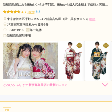
品
口コミ公開日：2026年07月24日
新宿髙島屋にある振袖レンタル専門店。振袖から成人式全般まで信頼と実績あ
る当店にご相談ください!
川
キモノハーツ東京/渋谷 / kimono hearts Tokyo-shibuya-の口コミ・評判を
4.7
(32件)
もっと見る
区
東京都渋谷区千駄ヶ谷5-24-2新宿髙島屋11階 呉服サロン内
[地図]
日
JR新宿駅新南改札から徒歩3分
野
10:30~19:30
年中無休
市
新宿髙島屋駐車場
葛
飾
区
板
橋
区
北
区
とみひろ ふりそで 新宿髙島屋店の最新の口コミ
目
5.0
黒
店内
5
店員
5
振袖選び
5
区
ご利用金額：
約138,000円
杉
ご利用目的：
レンタル /
成人式
PR
並
ご利用日：2026年02月