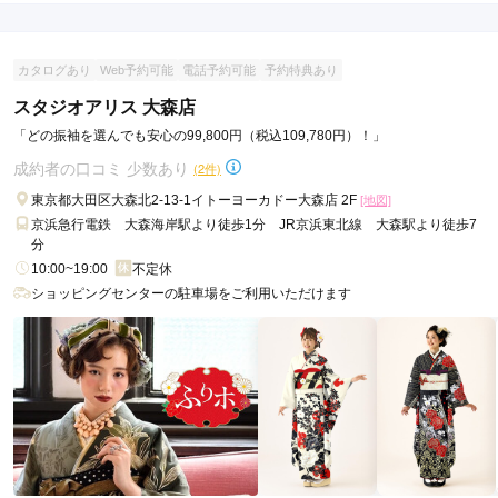
カタログあり
Web予約可能
電話予約可能
予約特典あり
スタジオアリス 大森店
「どの振袖を選んでも安心の99,800円（税込109,780円）！」
成約者の口コミ 少数あり
(2件)
東京都大田区大森北2-13-1イトーヨーカドー大森店 2F
[地図]
京浜急行電鉄 大森海岸駅より徒歩1分 JR京浜東北線 大森駅より徒歩7
分
10:00~19:00
不定休
ショッピングセンターの駐車場をご利用いただけます