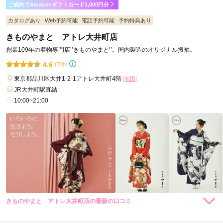
ご成約でAmazonギフトカード1,000円分
カタログあり
Web予約可能
電話予約可能
予約特典あり
きものやまと アトレ大井町店
創業109年の着物専門店’’きものやまと’’。国内製造のオリジナル振袖。
4.6
(7件)
東京都品川区大井1-2-1アトレ大井町4階
[地図]
JR大井町駅直結
10:00~21:00
きものやまと アトレ大井町店の最新の口コミ
264,000
231,000
レン
円~
レン
円~
タル
タル
5.0
(税込)
(税込)
459,030
426,030
購
円~
購
円~
入
入