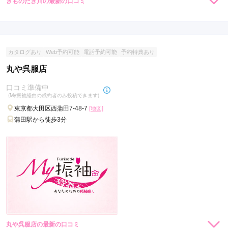
きものたき川の最新の口コミ
現在表示可能な口コミはございません。
カタログあり
Web予約可能
電話予約可能
予約特典あり
丸や呉服店
口コミ準備中
(My振袖経由の成約者のみ投稿できます)
東京都大田区西蒲田7-48-7
[地図]
蒲田駅から徒歩3分
丸や呉服店の最新の口コミ