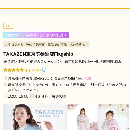
タル
タル
久
5.0
(税込)
(税込)
385,000
385,000
購
円~
購
円~
留
入
入
店内
5
店員
5
振袖選び
5
(税込)
(税込)
米
ご利用金額：
--
ご利用目的：
レンタル /
成人式
市
PR
ご利用日：2026年05月
小
ご成約でAmazonギフトカード1,000円分
金
お店は駅から直結した目立つ場所にあり、以前から知っていま
井
カタログあり
Web予約可能
電話予約可能
予約特典あり
した。

市
成人式にはそちらで、と思って選びました。温かい雰囲気でス
TAKAZEN東京表参道店Flagship
多
タッフの方々が接してくださり、心地よく選べました。

表参道駅徒歩5秒絶好のロケーションへ東京初出店!関西一円店舗展開地域密着
摩
実はもっとたくさんの中からじっくり選びたかったのですが、
49年信用と実績をモットーに
4.9
(23件)
市
娘の好みがとてもはっきりしていたので、スタッフの方が好み
をキャッチして、すぐに決まり、そちらに。

三
東京都港区南青山5-9-2VORT表参道maxim４階
[地図]
母のわたしの好みとは違ったので、仕方ないと諦めましたが、
表参道交差点から徒歩1分、東京メトロ「表参道駅」B1出口より徒歩３秒の
鷹
内心ではそちらを着て欲しかったなあ、、、と思ってしまいま
抜群のアクセスです
市
すね。
10:00~19:00
年末年始、毎週火曜
青
梅
口コミ公開日：2026年05月10日
市
鈴乃屋 新宿サブナード店の口コミ・評判をもっと見る
西
東