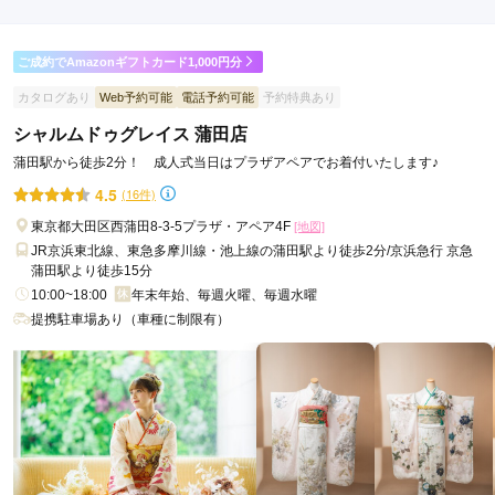
店内
5
店員
5
振袖選び
5
(税込)
(税込)
ご利用金額：
約286,000円
ご利用目的：
レンタル /
成人式
ご成約でAmazonギフトカード1,000円分
ご利用日：2026年05月
カタログあり
Web予約可能
電話予約可能
予約特典あり
1回目が後々振り返ってみるとあまり満足できない振袖で2回
シャルムドゥグレイス 蒲田店
来店し、気に入った振袖がレンタルできました。2回お邪魔し
蒲田駅から徒歩2分！ 成人式当日はプラザアペアでお着付いたします♪
たのにも関わらず丁寧に対応していただきました。
4.5
(16件)
口コミ公開日：2026年06月24日
東京都大田区西蒲田8-3-5プラザ・アペア4F
[地図]
きものやまと アトレ大井町店の口コミ・評判をもっと見る
JR京浜東北線、東急多摩川線・池上線の蒲田駅より徒歩2分/京浜急行 京急
蒲田駅より徒歩15分
10:00~18:00
年末年始、毎週火曜、毎週水曜
提携駐車場あり（車種に制限有）