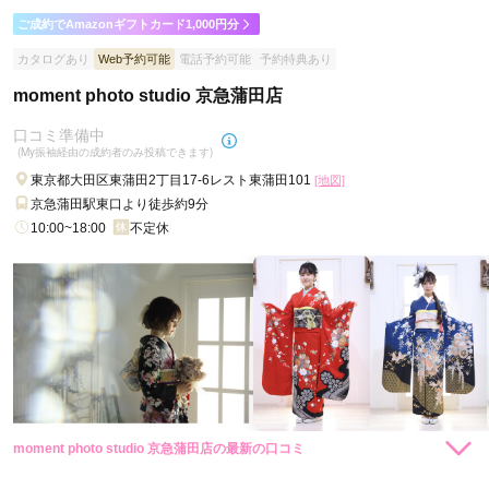
ご成約でAmazonギフトカード1,000円分
カタログあり
Web予約可能
電話予約可能
予約特典あり
moment photo studio 京急蒲田店
口コミ準備中
(My振袖経由の成約者のみ投稿できます)
東京都大田区東蒲田2丁目17-6レスト東蒲田101
[地図]
京急蒲田駅東口より徒歩約9分
10:00~18:00
不定休
moment photo studio 京急蒲田店の最新の口コミ
現在表示可能な口コミはございません。