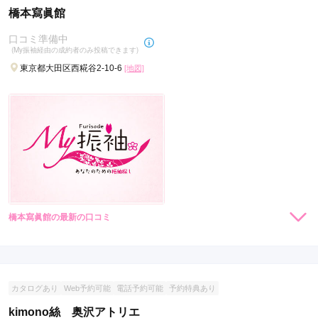
橋本寫眞館
口コミ準備中
(My振袖経由の成約者のみ投稿できます)
東京都大田区西糀谷2-10-6
[地図]
橋本寫眞館の最新の口コミ
現在表示可能な口コミはございません。
カタログあり
Web予約可能
電話予約可能
予約特典あり
kimono絲 奥沢アトリエ