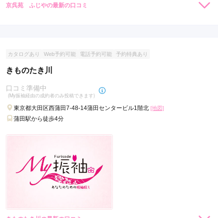
京呉苑 ふじやの最新の口コミ
現在表示可能な口コミはございません。
カタログあり
Web予約可能
電話予約可能
予約特典あり
きものたき川
口コミ準備中
(My振袖経由の成約者のみ投稿できます)
東京都大田区西蒲田7-48-14蒲田センタービル1階北
[地図]
蒲田駅から徒歩4分