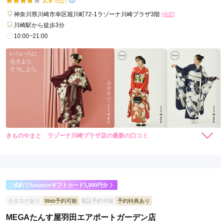
神奈川県川崎市幸区堀川町72-1ラゾーナ川崎プラザ3階
[地図]
川崎駅から徒歩3分
10:00~21:00
きものやまと ラゾーナ川崎プラザ店の最新の口コミ
264,000
231,000
レン
円~
レン
円~
タル
タル
5.0
(税込)
(税込)
459,030
426,030
購
円~
購
円~
入
入
店内
5
店員
5
振袖選び
5
(税込)
(税込)
ご利用金額：
約200,000円
ご利用目的：
レンタル /
成人式
ご成約でAmazonギフトカード1,000円分
ご利用日：2017年03月
カタログあり
Web予約可能
電話予約可能
予約特典あり
振袖を決定したあとにコロコロパーツを変えてもらったりした
MEGAたんす屋羽田エアポートガーデン店