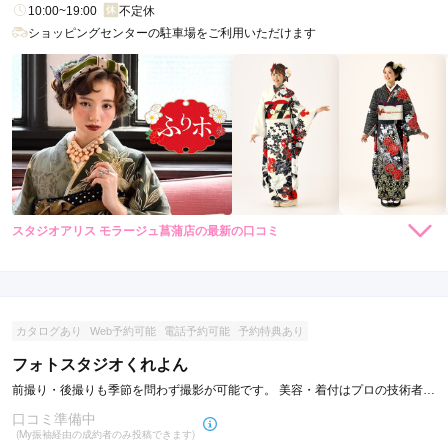
10:00~19:00
不定休
ショッピングセンターの駐車場をご利用いただけます
スタジオアリス モラージュ菖蒲店の最新の口コミ
現在表示可能な口コミはございません。
カタログあり
Web予約可能
電話予約可能
予約特典あり
フォトスタジオくれよん
前撮り・後撮りも季節を問わず撮影が可能です。 美容・着付はプロの技術者が
対応いたします。
口コミ準備中
(My振袖経由の成約者のみ投稿できます)