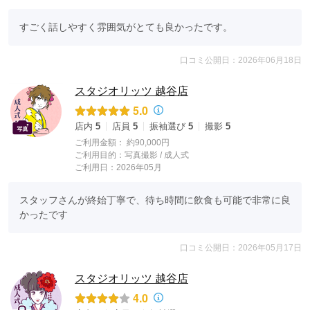
すごく話しやすく雰囲気がとても良かったです。
口コミ公開日：2026年06月18日
スタジオリッツ 越谷店
5.0
店内
5
店員
5
振袖選び
5
撮影
5
ご利用金額：
約90,000円
ご利用目的：
写真撮影 /
成人式
ご利用日：2026年05月
スタッフさんが終始丁寧で、待ち時間に飲食も可能で非常に良
かったです
口コミ公開日：2026年05月17日
スタジオリッツ 越谷店
4.0