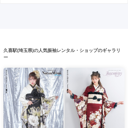
はい、成人式以外でも振袖を着る機会はあります。例えば、
写真撮影: 成人式の後、家族や友人との記念撮影を行うことが
家族や友人の結婚式、卒業式、初詣などがあります。 成人式
多いです。 帰宅: 帰宅後、振袖から着替えます。振袖は当日返
入間市駅
(1)
戸田公園駅
(1)
谷塚駅
(1)
以外での振袖の着用は、華やかな場に適しており、伝統的な
却せず、後日お店に返却しに行く場合が多いです。 同窓会: 成
日本の美しさを表現することができます。
人式当日に同窓会が行われる場合が多いです。 二次会: 同窓会
西武秩父駅
(1)
戸田駅
(1)
森林公園駅
(1)
後、友人たちとの二次会や三次会を楽しむ人もいます。
坂戸駅
(1)
航空公園駅
(1)
狭山ヶ丘駅
(1)
吉川駅
(1)
川越市駅
(1)
久喜駅(埼玉県)の人気振袖レンタル・ショップのギャラリ
ー