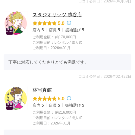
口コミ公開日：2026年04月09日
スタジオリッツ 越谷店
5.0
店内
5
店員
5
振袖選び
5
ご利用金額：
約170,000円
ご利用目的：
レンタル /
成人式
ご利用日：2026年01月
丁寧に対応してくださりとても満足です。
口コミ公開日：2026年02月22日
林写真館
5.0
店内
5
店員
5
振袖選び
5
ご利用金額：
約216,000円
ご利用目的：
レンタル /
成人式
ご利用日：2026年01月