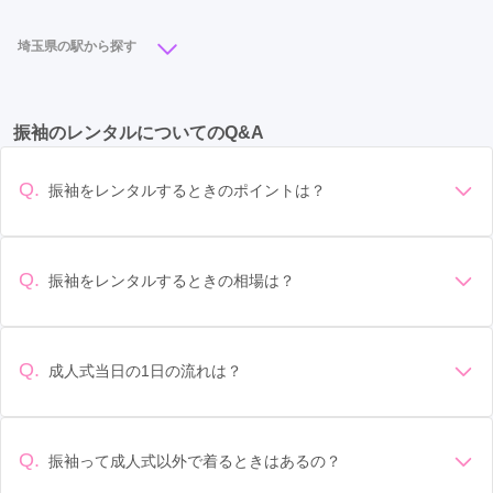
埼玉県の駅から探す
大宮駅
(16)
川越駅
(10)
所沢駅
(9)
川口駅
(9)
振袖のレンタルについてのQ&A
熊谷駅
(7)
浦和駅
(6)
本川越駅
(6)
春日部駅
(6)
武蔵浦和駅
(5)
蕨駅
(5)
桶川駅
(5)
Q.
振袖をレンタルするときのポイントは？
さいたま新都心駅
(4)
久喜駅
(4)
狭山市駅
(4)
デザイン: 好きな色や柄など自分の好みで選ぶ場合や、成人式
の会場の雰囲気に合わせてデザインを選ぶ場合などがありま
上尾駅
(4)
深谷駅
(4)
東松山駅
(3)
飯能駅
(3)
す。 サイズ選び: 自分の体型に合ったサイズを選ぶことが大切
Q.
振袖をレンタルするときの相場は？
加須駅
(3)
志木駅
(3)
羽生駅
(3)
越谷駅
(3)
です。事前に試着をし、必要であればサイズ調整をお願いす
振袖のレンタル相場は店舗や地域、デザインによって異なり
ることもあります。 価格: 予算に合わせてプランを選ぶことが
ふじみ野駅
(3)
鴻巣駅
(2)
行田市駅
(2)
ますが、一般的には10万円から30万円程度が相場とされてい
できます。また、プランやレンタル料金に含まれるもの（小
ます。 高級なものやブランド物になると、それ以上の価格に
物や帯、草履など）を確認しましょう。 期間: レンタル期間や
Q.
成人式当日の1日の流れは？
本庄駅
(2)
南越谷駅
(2)
藤の牛島駅
(2)
なることもあります。具体的な価格はMy振袖でプランをご確
返却のルールをしっかり確認しておく必要があります。 お店
準備: 着付け、ヘアメイクの予約はほとんどの場合が先着順の
認いただくか、店舗に問い合わせてみてください。
草加駅
選び: 評判や口コミを事前にチェックして、信頼できるお店を
(2)
越谷レイクタウン駅
(2)
若葉駅
(2)
場合で、早朝からスタートする場合も多いです。 成人式: 一般
選びましょう。
せんげん台駅
(2)
東飯能駅
(1)
吹上駅
(1)
的に午前中に成人式が行わる場合が多いですが、午前午後で
Q.
振袖って成人式以外で着るときはあるの？
二部制の地域もあるため、自分の市町村を確認しましょう。
岩槻駅
(1)
与野駅
(1)
上熊谷駅
(1)
大和田駅
(1)