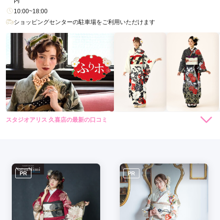
内
10:00~18:00
ショッピングセンターの駐車場をご利用いただけます
スタジオアリス 久喜店の最新の口コミ
3.0
店内
3
店員
3
振袖選び
3
ご利用金額：
約110,000円
ご利用目的：
レンタル /
成人式
ご利用日：2022年07月
PR
PR
平日で貸切みたいで静かでよかったです

クーラー効きすぎて寒かったです