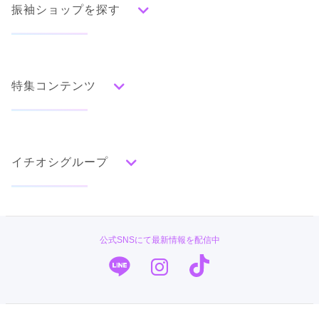
振袖ショップを探す
人気の振袖から探す
みんなの振袖ランキングトップ
特集コンテンツ
口コミから探す
色別ランキング
イベント・フェアから探す
口コミ一覧
赤
成人式の前撮り・後撮り特集
朱
ベージュ
ピンク
オレンジ
黄
緑
水色
青
紺
紫
茶
ゴールド
シルバー
イチオシグループ
ママ振特集
グレー
黒
白
その他
個性的振袖コーディネート特集
菊京屋
タイプ別ランキング
成人式レポート
古典
エレガント
キュート
クール
グラマラス
PLUM
振袖ブランド特集
公式SNSにて最新情報を配信中
レトロ
TAKAZEN
口コミ優秀店舗
キモノハーツ／kimono hearts
振袖タイプ診断
柄別ランキング
振袖専門店 オンディーヌ