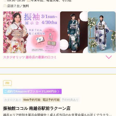
09:30~18:30
年末年始、毎週火曜、その他
店頭７台／無料
スタジオリッツ 越谷店の最新の口コミ
5.0
店内
5
店員
5
振袖選び
5
撮影
5
ご利用金額：
約90,000円
ご利用目的：
写真撮影 /
成人式
PR
ご利用日：2026年05月
ご成約でAmazonギフトカード1,000円分
スタッフさんが終始丁寧で、待ち時間に飲食も可能で非常に良
カタログあり
Web予約可能
電話予約可能
予約特典あり
かったです
振袖館ココル 南越谷駅前ラクーン店
口コミ公開日：2026年05月17日
越谷エリア特別大展示会開催中！成人式当日のお支度会場もお近くでラクラ