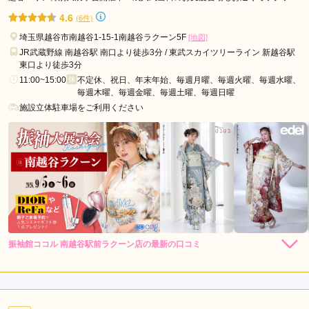
ク!!
スタジオリッツ 越谷店の口コミ・評判をもっと見る
4.6
(6件)
埼玉県越谷市南越谷1-15-1南越谷ラクーン5F
[地図]
JR武蔵野線 南越谷駅 南口より徒歩3分 / 東武スカイツリーライン 新越谷駅
東口より徒歩3分
11:00~15:00
不定休、祝日、年末年始、毎週月曜、毎週火曜、毎週水曜、
毎週木曜、毎週金曜、毎週土曜、毎週日曜
施設立体駐車場をご利用ください
振袖館ココル 南越谷駅前ラクーン店の最新の口コミ
5.0
店内
5
店員
5
振袖選び
5
ご利用金額：
--
ご利用目的：
レンタル /
成人式