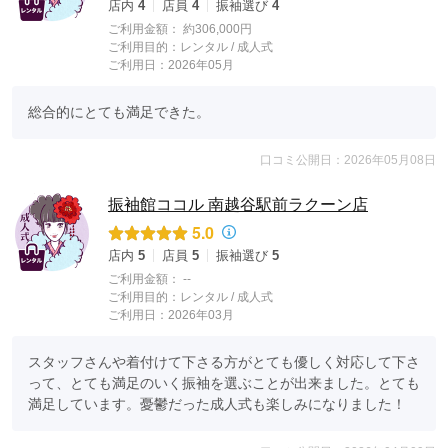
店内
4
店員
4
振袖選び
4
ご利用金額：
約306,000円
ご利用目的：
レンタル /
成人式
ご利用日：2026年05月
総合的にとても満足できた。
口コミ公開日：2026年05月08日
振袖館ココル 南越谷駅前ラクーン店
5.0
店内
5
店員
5
振袖選び
5
ご利用金額：
--
ご利用目的：
レンタル /
成人式
ご利用日：2026年03月
スタッフさんや着付けて下さる方がとても優しく対応して下さ
って、とても満足のいく振袖を選ぶことが出来ました。とても
満足しています。憂鬱だった成人式も楽しみになりました！