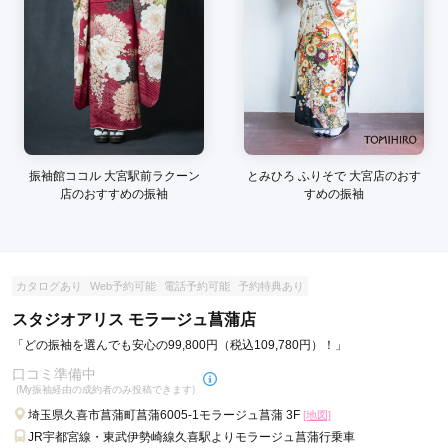
口コミ公開日：2022年08月12日
スタジオアリス 久喜店の口コミ・評判をもっと見る
振袖館ココル 大宮駅前ラクーン
とみひろ ふりそで 大宮店のおす
店のおすすめの振袖
すめの振袖
カタログあり
Web予約可能
電話予約可能
予約特典あり
スタジオアリス モラージュ菖蒲店
「どの振袖を選んでも安心の99,800円（税込109,780円）！」
口コミ準備中
(My振袖経由の成約者のみ投稿できます)
埼玉県久喜市菖蒲町菖蒲6005-1モラージュ菖蒲 3F
[地図]
JR宇都宮線・東武伊勢崎線久喜駅よりモラージュ菖蒲行乗車