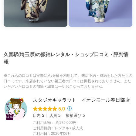
久喜駅(埼玉県)の振袖レンタル・ショップ口コミ・評判情
報
※これらの口コミは実際にMy振袖を利用して、来店予約・成約をした方たちの
口コミです。来店されていない第三者の口コミは掲載されておりません。また
いただいた口コミの加筆・編集は一切おこなっておりません。
スタジオキャラット イオンモール春日部店
5.0
店内
5
店員
5
振袖選び
5
ご利用金額：
約179,000円
ご利用目的：
レンタル /
成人式
ご利用日：2026年06月