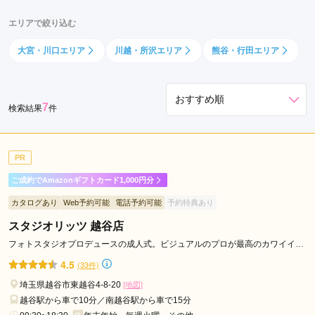
エリアで絞り込む
大宮・川口エリア
川越・所沢エリア
熊谷・行田エリア
7
検索結果
件
PR
ご成約でAmazonギフトカード1,000円分
カタログあり
Web予約可能
電話予約可能
予約特典あり
スタジオリッツ 越谷店
フォトスタジオプロデュースの成人式。ビジュアルのプロが最高のカワイイを
ご提案します。
4.5
(33件)
埼玉県越谷市東越谷4-8-20
[地図]
越谷駅から車で10分／南越谷駅から車で15分