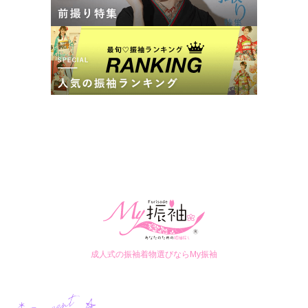
成人式の振袖着物選びならMy振袖