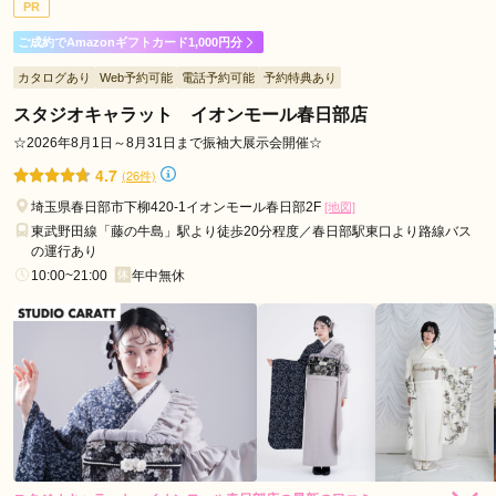
PR
ご利用日：2026年03月
ご成約でAmazonギフトカード1,000円分
スタッフさんや着付けて下さる方がとても優しく対応して下さ
カタログあり
Web予約可能
電話予約可能
予約特典あり
って、とても満足のいく振袖を選ぶことが出来ました。とても
満足しています。憂鬱だった成人式も楽しみになりました！
スタジオキャラット イオンモール春日部店
☆2026年8月1日～8月31日まで振袖大展示会開催☆
口コミ公開日：2026年04月09日
4.7
(26件)
振袖館ココル 南越谷駅前ラクーン店の口コミ・評判をもっと見る
埼玉県春日部市下柳420-1イオンモール春日部2F
[地図]
東武野田線「藤の牛島」駅より徒歩20分程度／春日部駅東口より路線バス
の運行あり
10:00~21:00
年中無休