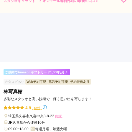
スタジオキャラット イオンモール春日部店の最新の口コミ
184,800
184,800
レン
円~
レン
円~
タル
タル
5.0
(税込)
(税込)
426,800
426,800
購
円~
購
円~
入
入
店内
5
店員
5
振袖選び
5
(税込)
(税込)
ご利用金額：
約179,000円
ご利用目的：
レンタル /
成人式
ご利用日：2026年06月
すごく話しやすく雰囲気がとても良かったです。
口コミ公開日：2026年06月18日
スタジオキャラット イオンモール春日部店の口コミ・評判をもっと見る
ご成約でAmazonギフトカード1,000円分
カタログあり
Web予約可能
電話予約可能
予約特典あり
林写真館
多彩なスタジオと高い技術で 輝く思い出を写します！
4.9
(18件)
埼玉県久喜市久喜中央3-8-22
[地図]
JR久喜駅から徒歩10分
09:00~18:00
毎週月曜、毎週火曜