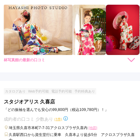
林写真館の最新の口コミ
5.0
店内
5
店員
5
振袖選び
5
ご利用金額：
約216,000円
ご利用目的：
レンタル /
成人式
カタログあり
Web予約可能
電話予約可能
予約特典あり
ご利用日：2026年01月
スタジオアリス 久喜店
スタッフさんの接客が丁寧で、安心して予約することができま
「どの振袖を選んでも安心の99,800円（税込109,780円）！」
した。
成約者の口コミ 少数あり
(1件)
埼玉県久喜市本町7-7-31アクロスプラザ久喜内
[地図]
口コミ公開日：2026年02月20日
久喜駅西口から資生堂行に乗車 久喜本より徒歩5分 アクロスプラザ久喜
林写真館の口コミ・評判をもっと見る