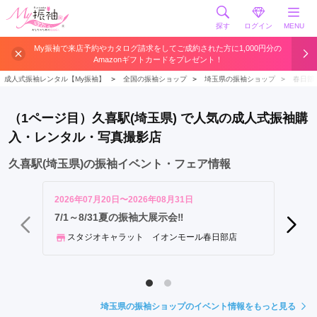
探す
ログイン
MENU
久
My振袖で来店予約やカタログ請求をしてご成約された方に1,000円分の
Amazonギフトカードをプレゼント！
喜
駅
成人式振袖レンタル【My振袖】
＞
全国の振袖ショップ
＞
埼玉県の振袖ショップ
＞
春日部
（1ページ目）久喜駅(埼玉県) で人気の成人式振袖購
入・レンタル・写真撮影店
久喜駅(埼玉県)の振袖イベント・フェア情報
2026年07月20日〜2026年08月31日
2026年
【あな
7/1～8/31夏の振袖大展示会‼
会 in
スタジオキャラット イオンモール春日部店
振袖
埼玉県の振袖ショップのイベント情報をもっと見る