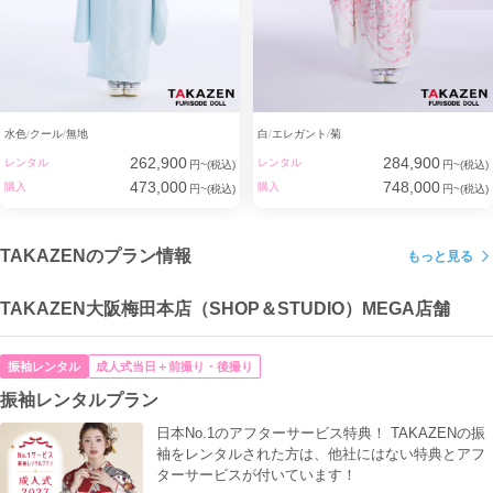
水色
クール
無地
白
エレガント
菊
262,900
284,900
レンタル
レンタル
円~(税込)
円~(税込)
473,000
748,000
購入
購入
円~(税込)
円~(税込)
TAKAZENのプラン情報
もっと見る
TAKAZEN大阪梅田本店（SHOP＆STUDIO）MEGA店舗
振袖レンタル
成人式当日＋前撮り・後撮り
振袖レンタルプラン
日本No.1のアフターサービス特典！ TAKAZENの振
袖をレンタルされた方は、他社にはない特典とアフ
ターサービスが付いています！