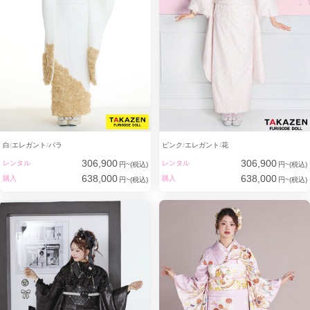
としての誇りを持って
知識と技術をご提供しています。
白
エレガント
バラ
ピンク
エレガント
花
306,900
306,900
レンタル
レンタル
円~(税込)
円~(税込)
638,000
638,000
購入
購入
円~(税込)
円~(税込)
統も時代のトレンドも大切にしながら、
わたしたちはシンプルに
自分たちの“好き”をカタチにします。
誰にも真似できない圧倒的な
可愛さを誇る振袖とコーディネート。
一生に一度の成人式に、