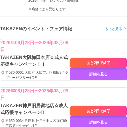
生まれたTAKAZENのオリジナルブランドです。
2025年下期　レンタル・販売部門
大人の一歩を踏み出す人生でたった
※店舗により異なります
一度きりの記念日、成人式。
みんなの視線を独り占めしたいなら、
TAKAZENのイベント・フェア情報
もっと見る
自分の好きなスタイルで、
とびっきりのおめかしを！
2026年06月28日〜2026年08月09
振袖をまとったその瞬間から
日
「ヒロイン」になって、
TAKAZEN大阪梅田本店☆成人式
誰にも負けない最高のハタチを迎えよう！
あと2日で
終了
応援キャンペーン！！
〒530-0001 大阪府 大阪市北区梅田2-4-9
詳細を見る
ブリーゼブリーゼ2F
2026年06月28日〜2026年08月09
日
TAKAZEN神戸旧居留地店☆成人
あと2日で
終了
式応援キャンペーン!!
〒650-0034 兵庫県 神戸市中央区京町69
詳細を見る
三宮第一生命ビル1F