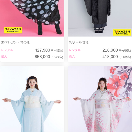
黒
エレガント
その他
黒
クール
無地
427,900
218,900
レンタル
レンタル
円~(税込)
円~(税込)
858,000
418,000
購入
購入
円~(税込)
円~(税込)