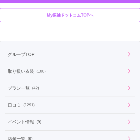
大阪府堺市堺区
大阪府大阪市北区
兵庫県姫路市
My振袖ドットコムTOPへ
奈良県橿原市
東京都港区
にございます。
特にハイランクの振袖には、
グループTOP
国産の丹後の生地を使用しております。
最近ではインクジェットでの捺染が
取り扱い衣装
(100)
増えていますが、
弊社は友禅染を主体に捺染しているので、
プラン一覧
(42)
生地による色彩の発色の良さや、
友禅加工ならではの色の表現が可能です。
口コミ
(1291)
また、金彩が得意で、
中でも特に「箔」の色に関しては
イベント情報
(9)
他社にはない様々な色を出すことが
できるのも魅力です。
店舗一覧
(9)