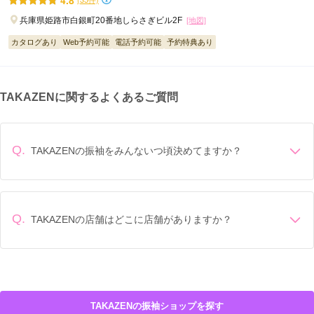
振袖の製作にはたくさんの工程がありますが、
兵庫県姫路市白銀町20番地しらさぎビル2F
[地図]
そのすべての工程が重要です。
それぞれの工程で、一つひとつ、
カタログあり
Web予約可能
電話予約可能
予約特典あり
専門の職人が磨き上げた職人技を尽くして
１枚の振袖を作っていきます。
TAKAZENに関するよくあるご質問
絞りの仕方、手描の描き方、金彩の表現、
ぼかしの染め方など、高級感や重厚感、
色彩の出方には職人の個性が表れ、
Q.
TAKAZENの振袖をみんないつ頃決めてますか？
それが商品の個性になります。
成人式前年の1月頃に決めていることが多いです。
すべて手づくりのため、全く同じ商品は存在しません。
Q.
TAKAZENの店舗はどこに店舗がありますか？
TAKAZENの店舗は
奈良県奈良市
大阪府大阪市中央区
兵庫県神戸市中央区
大阪府大阪市北区
TAKAZENの振袖ショップを探す