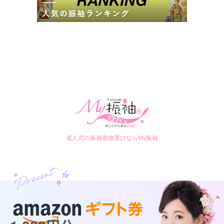
y.itoi とプロの店舗スタッフが
2人3脚で理想の成人式を実現します！
TAKAZENが誇る店舗スタッフは
着付・ヘアメイク・着物スタイリングまで
すべてを対応。
常に最新トレンドを取り入れた
コーディネートを提案します。
振袖と合わせる和装小物やアクセサリー、
当日のヘアメイクのご相談まで、
あなたのこだわりをとことん叶えます！
成人式の振袖着物選びならMy振袖
職人の力
TAKAZENの振袖を生み出す職人たち
「株式会社関芳」
私たち関芳は、