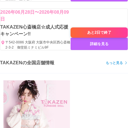
2026年06月28日〜2026年08月09
日
TAKAZEN心斎橋店☆成人式応援
あと2日で
終了
キャンペーン!!
〒542-0086 大阪府 大阪市中央区西心斎橋
詳細を見る
2-3-2 御堂筋ミナミビル9F
TAKAZENの全国店舗情報
もっと見る
世界に誇る技術で上質な
着物の産地として名高い、
新潟県十日町市の伝統産業を受け継いできた
熟練の職人たちによって
生み出されるTAKAZENの振袖。
こだわりの振袖に注がれた、
職人の力をご紹介します。