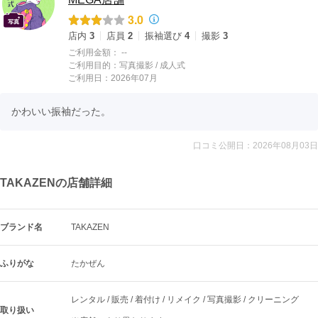
3.0
店内
3
店員
2
振袖選び
4
撮影
3
ご利用金額：
--
ご利用目的：
写真撮影 /
成人式
ご利用日：2026年07月
かわいい振袖だった。
口コミ公開日：2026年08月03日
TAKAZENの店舗詳細
ブランド名
TAKAZEN
ふりがな
たかぜん
レンタル / 販売 / 着付け / リメイク / 写真撮影 / クリーニング
取り扱い