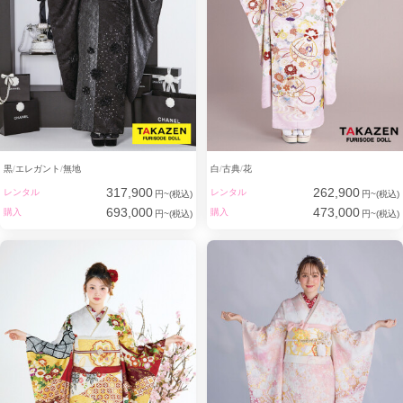
自分が一番かわいいと思って欲しいから
一切の妥協をせずに
『キラキラかわいい一番』を追求します。
黒
エレガント
無地
白
古典
花
317,900
262,900
レンタル
レンタル
円~(税込)
円~(税込)
693,000
473,000
購入
購入
円~(税込)
円~(税込)
わたしたちTAKAZENの振袖で、
お客さまが一番輝き、
かわいらしさを纏ってほしい。
その親御さまの想いにも寄り添って、
見えない部分にまで
心を込め丁寧な所作を大切にしています。