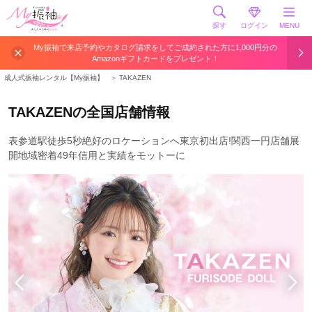
探す
ログイン
MENU
My振袖で来店予約やカタログ請求をしてご成約された方に1,000円分の
Amazonギフトカードをプレゼント！
成人式振袖レンタル【My振袖】
＞
TAKAZEN
TAKAZENの全国店舗情報
表参道駅徒歩5秒絶好のロケーションへ東京初出店!関西一円店舗展
開地域密着49年信用と実績をモットーに