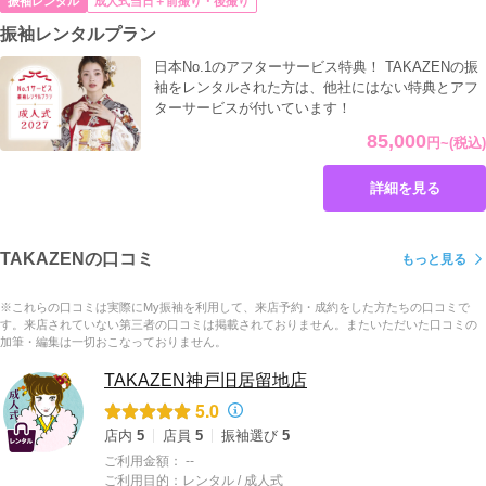
振袖レンタル
成人式当日＋前撮り・後撮り
振袖レンタルプラン
日本No.1のアフターサービス特典！ TAKAZENの振
袖をレンタルされた方は、他社にはない特典とアフ
ターサービスが付いています！
85,000
円
~
(税込)
詳細を見る
TAKAZENの口コミ
もっと見る
※これらの口コミは実際にMy振袖を利用して、来店予約・成約をした方たちの口コミで
す。来店されていない第三者の口コミは掲載されておりません。またいただいた口コミの
加筆・編集は一切おこなっておりません。
TAKAZEN神戸旧居留地店
5.0
店内
5
店員
5
振袖選び
5
ご利用金額：
--
ご利用目的：
レンタル /
成人式