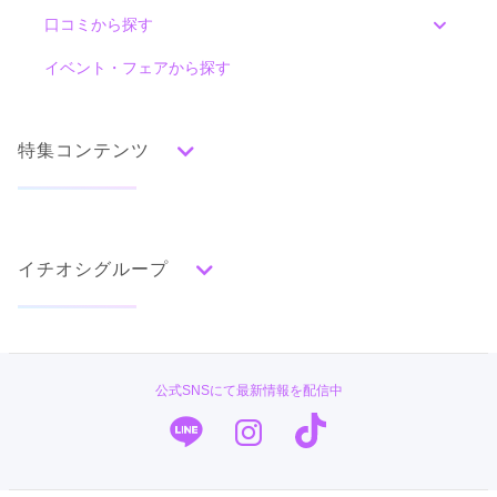
みんなの振袖ランキングトップ
口コミから探す
色別ランキング
イベント・フェアから探す
口コミ一覧
赤
朱
ベージュ
ピンク
オレンジ
黄
緑
水色
青
紺
紫
茶
ゴールド
シルバー
特集コンテンツ
グレー
黒
白
その他
タイプ別ランキング
成人式の前撮り・後撮り特集
古典
エレガント
キュート
クール
グラマラス
イチオシグループ
ママ振特集
レトロ
個性的振袖コーディネート特集
PLUM
柄別ランキング
主役はあなたです。素敵なスタジオで撮る、
成人式レポート
最高の写真は一生の宝物。
無地
花
桜
梅
菊
松
竹
牡丹
バラ
椿
#振袖gram
振袖ブランド特集
公式SNSにて最新情報を配信中
プロが作り上げる本気の
百合
橘
蝶
鶴
松竹梅
扇面
車
華籠
TAKAZEN
口コミ優秀店舗
へアメイクや着付けは必見。
熨斗
宝尽
波
雪輪
雲取り
道長取り
矢絣
幾何学
市松
縞
その他
一生に一度のとっても重要なイベントにおいて、
キモノハーツ／kimono hearts
振袖タイプ診断