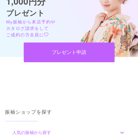
1,000円分
着物の産地・新潟県十日町市で100年以上、
着物を作り続けてきました。
プレゼント
100年という長い長い年月で培ってきた
My振袖から来店予約や
意匠力と技術力はどこにも負けない自信があります。
カタログ請求をして
生地の管理から最終の検反に至るまで
ご成約の方全員に
すべての工程で細心の注意を払い、
デザイン面でも他社と差別化した商品作りを
プレゼント申請
心掛けています。
TAKAZENの振袖に対する想いを
何度も何度も打ち合わせを重ねながら、
私たちにしか作れない振袖を一つひとつ仕上げています。
大切な日のための一着をお届けします。
振袖ショップを探す
人気の振袖から探す