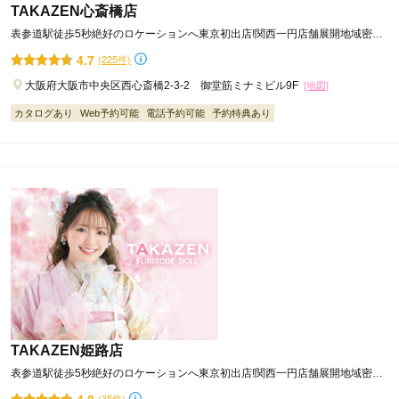
TAKAZEN心斎橋店
細かなところまで何十回も打ち合わせを重ね、
表参道駅徒歩5秒絶好のロケーションへ東京初出店!関西一円店舗展開地域密着
修正をします。
49年信用と実績をモットーに
4.7
(225件)
そうして、他には絶対にマネできない
タカゼンオリジナルの究極の振袖ができあがるのです。
大阪府大阪市中央区西心斎橋2-3-2 御堂筋ミナミビル9F
[地図]
カタログあり
Web予約可能
電話予約可能
予約特典あり
TAKAZEN姫路店
表参道駅徒歩5秒絶好のロケーションへ東京初出店!関西一円店舗展開地域密着
49年信用と実績をモットーに
4.8
(35件)