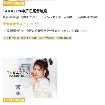
口コミ優秀店舗
TAKAZEN神戸旧居留地店
表参道駅徒歩5秒絶好のロケーションへ東京初出店!関西一円店舗展開地域密着
49年信用と実績をモットーに
4.7
(142件)
兵庫県神戸市中央区京町69三宮第一生命ビルディング1階
[地図]
カタログあり
Web予約可能
電話予約可能
予約特典あり
最も気をつけていることは、
「振袖を着られるお嬢様がどう映るか」。
そして、「この振袖を選んでよかった！」
という付加価値をどのようにして付けるかです。
一つの振袖を作るにも、柄、配色、刺繍や
口コミ優秀店舗
スワロフスキーやビジュー、金彩について、