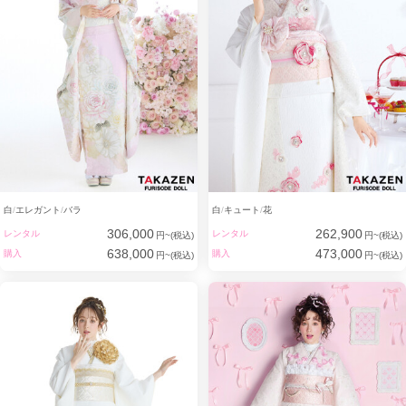
白
エレガント
バラ
白
キュート
花
306,000
262,900
レンタル
レンタル
円~(税込)
円~(税込)
638,000
473,000
購入
購入
円~(税込)
円~(税込)
わたしたちTAKAZENスタッフは、
お客さまの最高の成人式をサポートするため、
日々『振袖のプロフェッショナル』