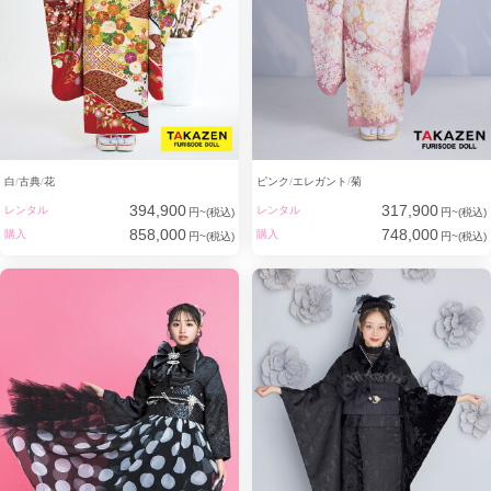
わたしたちの原動力もまた
「お客さまの笑顔」 だからー。
白
古典
花
ピンク
エレガント
菊
394,900
317,900
レンタル
レンタル
円~(税込)
円~(税込)
858,000
748,000
購入
購入
円~(税込)
円~(税込)