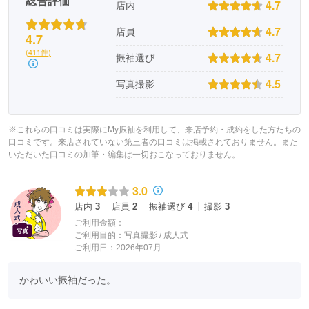
総合評価
4.7
着物の産地として名高い、
店内
新潟県十日町市の伝統産業を受け継いできた
4.7
店員
4.7
熟練の職人たちによって
(411件)
生み出されるTAKAZENの振袖。
4.7
振袖選び
こだわりの振袖に注がれた、
4.5
写真撮影
職人の力をご紹介します。
※これらの口コミは実際にMy振袖を利用して、来店予約・成約をした方たちの
口コミです。来店されていない第三者の口コミは掲載されておりません。また
いただいた口コミの加筆・編集は一切おこなっておりません。
3.0
店内
3
店員
2
振袖選び
4
撮影
3
ご利用金額：
--
ご利用目的：
写真撮影 /
成人式
ご利用日：2026年07月
かわいい振袖だった。