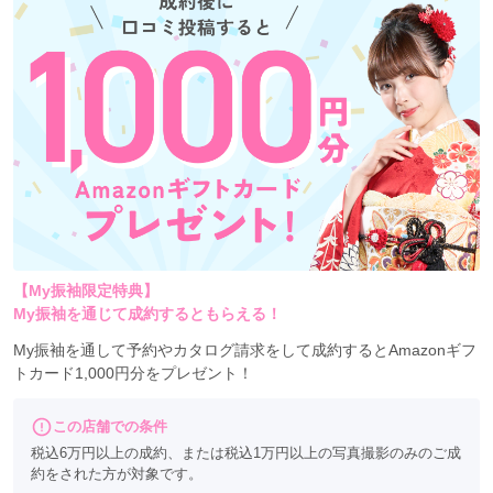
y.itoi とプロの店舗スタッフが
2人3脚で理想の成人式を実現します！
TAKAZENが誇る店舗スタッフは
着付・ヘアメイク・着物スタイリングまで
すべてを対応。
常に最新トレンドを取り入れた
コーディネートを提案します。
振袖と合わせる和装小物やアクセサリー、
当日のヘアメイクのご相談まで、
あなたのこだわりをとことん叶えます！
【My振袖限定特典】
My振袖を通じて成約するともらえる！
職人の力
TAKAZENの振袖を生み出す職人たち
My振袖を通して予約やカタログ請求をして成約するとAmazonギフ
「株式会社関芳」
トカード1,000円分をプレゼント！
私たち関芳は、
この店舗での条件
着物の産地・新潟県十日町市で100年以上、
税込6万円以上の成約、または税込1万円以上の写真撮影のみのご成
約をされた方が対象です。
着物を作り続けてきました。