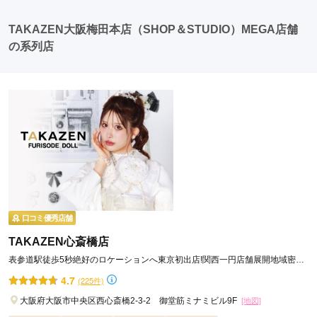
す。
会が行われる場合が多いです。 二次会: 同窓会後、友人
たちとの二次会や三次会を楽しむ人もいます。
TAKAZEN大阪梅田本店（SHOP＆STUDIO）MEGA店舗
の系列店
口コミ優秀店舗
TAKAZEN心斎橋店
表参道駅徒歩5秒絶好のロケーションへ東京初出店!関西一円店舗展開地域密着
49年信用と実績をモットーに
4.7
(225件)
大阪府大阪市中央区西心斎橋2-3-2 御堂筋ミナミビル9F
[地図]