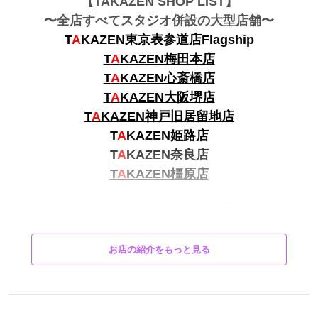
【TAKAZEN SHOP LIST】
〜全店すべてスタジオ併設の大型店舗〜
T
A
KAZEN東京表参道店Flagship
T
A
KAZEN梅田本店
T
A
KAZEN心斎橋店
T
A
KAZEN大阪堺店
T
A
KAZEN神戸旧居留地店
T
A
KAZEN姫路店
T
A
KAZEN奈良店
T
A
KAZEN橿原店
【FURISODE DOLL
～ネット通販～】
T
A
KAZEN
の振袖がネットでレンタル出来ちゃう☆★
FURISODE DOLL 【ネットレンタル/実店舗へご来店も可
お店の紹介をもっと見る
能】