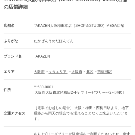
の店舗詳細
店舗名
TAKAZEN大阪梅田本店（SHOP＆STUDIO）MEGA店舗
ふりがな
たかぜんうめだほんてん
ブランド名
TAKAZEN
エリア
大阪府
 > 
キタエリア 
 > 
大阪市
 > 
北区
 > 
西梅田駅
〒530-0001
住所
 大阪府大阪市北区梅田2-4-9 ブリーゼブリーゼ2F 
[地図]
［電車でお越しの場合］ 大阪・梅田・西梅田駅より、地下
交通アクセス
通路から雨天の場合でも濡れることなくご来店いただけま
す。
あり (ブリーゼブリーゼ駐車場をご利用くださいませ。車寸