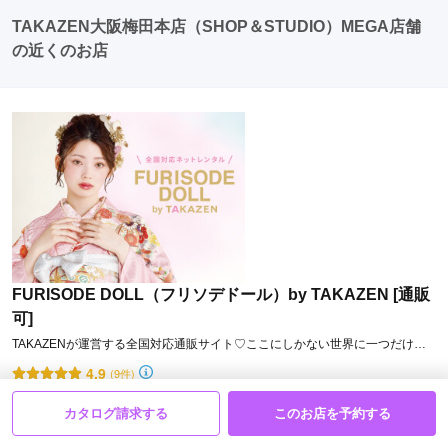
TAKAZEN大阪梅田本店（SHOP＆STUDIO）MEGA店舗
の近くのお店
店舗常設の大型スタジオモデルやインフルエンサーの撮影実績もあ
る
オシャレなスタジオが各店舗に！
様々な背景や小物を使用し、
200カット前後を撮影。
事前の内覧も可能で撮影も安心♪
FURISODE DOLL（フリソデドール）by TAKAZEN [通販
可]
TAKAZENが運営する全国対応通販サイト♡ここにしかない世界に一つだけの
ハタチのストーリーの始まり
4.9
(9件)
大阪府大阪市北区梅田二丁目４番９号ブリーゼブリーゼ２階
[地図]
カタログ請求する
このお店を予約する
カタログあり
Web予約可能
電話予約可能
予約特典あり