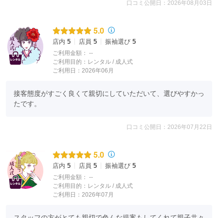
口コミ公開日：2026年08月03日
最も気をつけていることは、「振袖を着られるお嬢様がどう映る
か」。
そして、「この振袖を選んでよかった！」
5.0
という付加価値をどのようにして付けるかです。
店内
5
店員
5
振袖選び
5
一つの振袖を作るにも、柄、配色、刺繍や
ご利用金額：
--
ご利用目的：
レンタル /
成人式
スワロフスキーやビジュー、金彩について、
ご利用日：2026年06月
細かなところまで何十回も打ち合わせを重ね、
修正をします。
接客態度がすごく良くて親切にしていただいて、選びやすかっ
そうして、他には絶対にマネできない
たです。
タカゼンオリジナルの究極の振袖ができあがるのです。
口コミ公開日：2026年07月22日
5.0
店内
5
店員
5
振袖選び
5
ご利用金額：
--
ご利用目的：
レンタル /
成人式
ご利用日：2026年07月
スタッフの方がとても親切で色んな提案もしてくれて親子共々