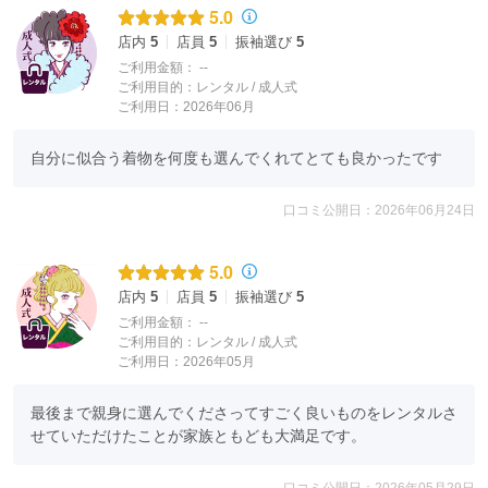
5.0
店内
5
店員
5
振袖選び
5
ご利用金額：
--
ご利用目的：
レンタル /
成人式
ご利用日：2026年06月
自分に似合う着物を何度も選んでくれてとても良かったです
口コミ公開日：2026年06月24日
特にハイランクの振袖には、国産の丹後の生地を使用しておりま
す。
5.0
最近ではインクジェットでの捺染が
店内
5
店員
5
振袖選び
5
増えていますが、
ご利用金額：
--
ご利用目的：
レンタル /
成人式
弊社は友禅染を主体に捺染しているので、
ご利用日：2026年05月
生地による色彩の発色の良さや、
友禅加工ならではの色の表現が可能です。
最後まで親身に選んでくださってすごく良いものをレンタルさ
また、金彩が得意で、
せていただけたことが家族ともども大満足です。
中でも特に「箔」の色に関しては
他社にはない様々な色を出すことが
口コミ公開日：2026年05月29日