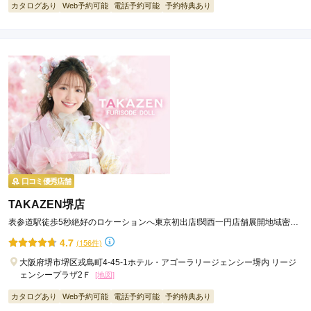
カタログあり
Web予約可能
電話予約可能
予約特典あり
成人式の前撮り・後撮り写真撮影プランTAKAZENの振袖で撮影 写
真で残す成人式成人式・・・オトナと呼ばれる社会への第一歩。
一生に一度しかない、子供として最後の、
大人として最初の記念日に色褪せることのない
オシャレな装いを素敵なアルバムに残すこと・・・
TAKAZENが提案する新しいサービスです。
口コミ優秀店舗
TAKAZEN堺店
表参道駅徒歩5秒絶好のロケーションへ東京初出店!関西一円店舗展開地域密着
49年信用と実績をモットーに
4.7
(156件)
大阪府堺市堺区戎島町4-45-1ホテル・アゴーラリージェンシー堺内 リージ
ェンシープラザ2Ｆ
[地図]
カタログあり
Web予約可能
電話予約可能
予約特典あり