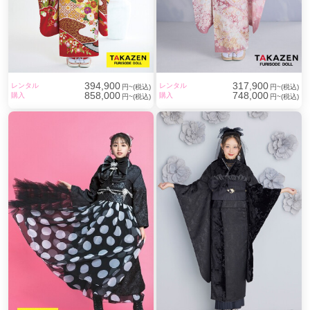
わたしたちの原動力もまた
「お客さまの笑顔」 だからー。
394,900
317,900
レンタル
レンタル
円~(税込)
円~(税込)
858,000
748,000
購入
購入
円~(税込)
円~(税込)