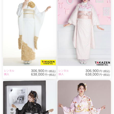
知識と技術をご提供しています。
306,900
306,900
伝統も時代のトレンドも大切にしながら、
レンタル
レンタル
円~(税込)
円~(税込)
638,000
638,000
購入
購入
円~(税込)
円~(税込)
わたしたちはシンプルに
自分たちの“好き”をカタチにします。
誰にも真似できない圧倒的な
可愛さを誇る振袖とコーディネート。
一生に一度の成人式に、
自分が一番かわいいと思って欲しいから