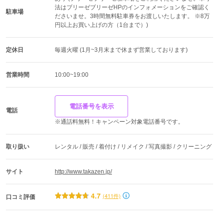
法はブリーゼブリーゼHPのインフォメーションをご確認く
駐車場
ださいませ。3時間無料駐車券をお渡しいたします。 ※8万
円以上お買い上げの方（1台まで）)
定休日
毎週火曜 (1月~3月末まで休まず営業しております)
営業時間
10:00~19:00
「FURISODE DOLL」は、
”誰よりも可愛くなりたい”、
電話番号を表示
”目立ちたい”という女の子のために
電話
※通話料無料！キャンペーン対象電話番号です。
生まれたTAKAZENのオリジナルブランドです。
大人の一歩を踏み出す人生でたった
一度きりの記念日、成人式。
取り扱い
レンタル / 販売 / 着付け / リメイク / 写真撮影 / クリーニング
みんなの視線を独り占めしたいなら、
自分の好きなスタイルで、
サイト
http://www.takazen.jp/
とびっきりのおめかしを！
振袖をまとったその瞬間から
4.7
(411件)
口コミ評価
「ヒロイン」になって、
誰にも負けない最高のハタチを迎えよう！