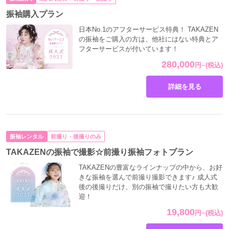
振袖購入プラン
日本No.1のアフターサービス特典！ TAKAZEN
の振袖をご購入の方は、他社にはない特典とア
フターサービスが付いています！
280,000
円
~
(税込)
詳細を見る
振袖レンタル
前撮り・後撮りのみ
TAKAZENの振袖で撮影☆前撮り振袖フォトプラン
TAKAZENの豊富なラインナップの中から、お好
きな振袖を選んで前撮り撮影できます♪ 成人式
後の後撮りだけ、別の振袖で撮りたい方も大歓
迎！
19,800
円
~
(税込)