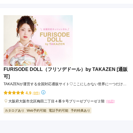
TAKAZEN全商品から選べるTAKAZENの前撮りはどの振袖でも全
FURISODE DOLL（フリソデドール）by TAKAZEN [通販
商品撮影OK！店内600点以上の振袖からご自由に選んでいただけま
可]
す。
TAKAZENが運営する全国対応通販サイト♡ここにしかない世界に一つだけの
帯や小物のアレンジも自由で総額200万円以上の
ハタチのストーリーの始まり
トータルコーディネートも可能！
4.9
(9件)
お気に入りのコーディネートを見つけよう♪
大阪府大阪市北区梅田二丁目４番９号ブリーゼブリーゼ２階
[地図]
カタログあり
Web予約可能
電話予約可能
予約特典あり