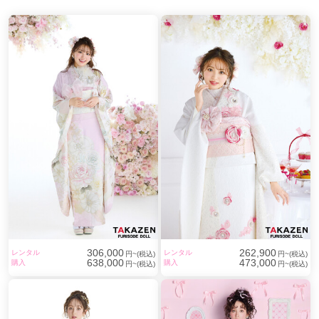
306,000
262,900
レンタル
レンタル
円~(税込)
円~(税込)
638,000
473,000
購入
購入
円~(税込)
円~(税込)
わたしたちTAKAZENスタッフは、
お客さまの最高の成人式をサポートするため、
日々『振袖のプロフェッショナル』としての誇りを持って