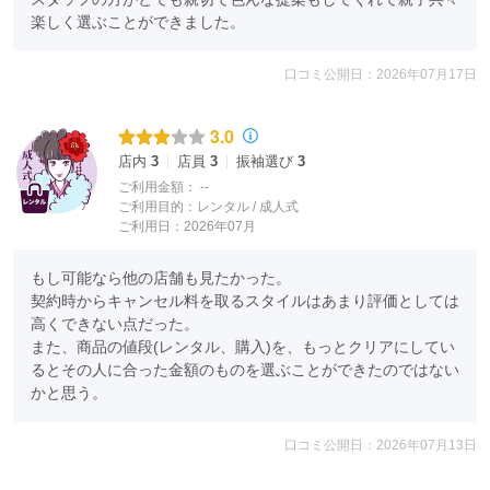
楽しく選ぶことができました。
口コミ公開日：2026年07月17日
振袖の製作にはたくさんの工程がありますが、そのすべての工程が
3.0
重要です。
店内
3
店員
3
振袖選び
3
それぞれの工程で、一つひとつ、
ご利用金額：
--
ご利用目的：
レンタル /
成人式
専門の職人が磨き上げた職人技を尽くして
ご利用日：2026年07月
１枚の振袖を作っていきます。
絞りの仕方、手描の描き方、金彩の表現、
もし可能なら他の店舗も見たかった。

ぼかしの染め方など、高級感や重厚感、
契約時からキャンセル料を取るスタイルはあまり評価としては
色彩の出方には職人の個性が表れ、
高くできない点だった。

それが商品の個性になります。
また、商品の値段(レンタル、購入)を、もっとクリアにしてい
すべて手づくりのため、全く同じ商品は存在しません。
るとその人に合った金額のものを選ぶことができたのではない
かと思う。
口コミ公開日：2026年07月13日