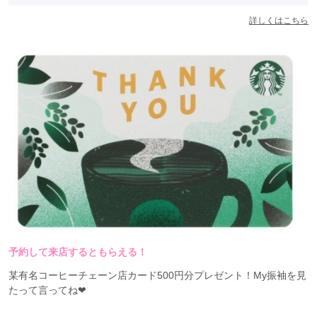
100年という長い長い年月で培ってきた
詳しくはこちら
意匠力と技術力はどこにも負けない自信があります。
生地の管理から最終の検反に至るまで
すべての工程で細心の注意を払い、
デザイン面でも他社と差別化した商品作りを
心掛けています。
TAKAZENの振袖に対する想いを
何度も何度も打ち合わせを重ねながら、
私たちにしか作れない振袖を一つひとつ仕上げています。
大切な日のための一着をお届けします。
予約して来店するともらえる！
某有名コーヒーチェーン店カード500円分プレゼント！My振袖を見
たって言ってね❤