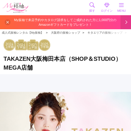
探す
ログイン
MENU
My振袖で来店予約やカタログ請求をしてご成約された方に1,000円分の
Amazonギフトカードをプレゼント！
成人式振袖レンタル【My振袖】
＞
大阪府の振袖ショップ
＞
キタエリアの振袖ショップ
＞
2024
2025
2024
2025
上半期
下半期
下半期
上半期
TAKAZEN大阪梅田本店（SHOP＆STUDIO）
MEGA店舗