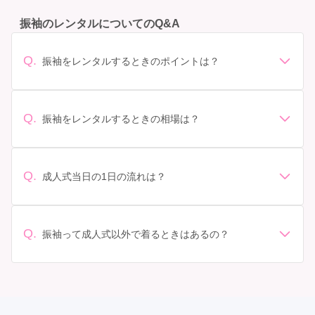
振袖のレンタルについてのQ&A
Q.
振袖をレンタルするときのポイントは？
デザイン: 好きな色や柄など自分の好みで選ぶ場合や、成
人式の会場の雰囲気に合わせてデザインを選ぶ場合など
があります。 サイズ選び: 自分の体型に合ったサイズを
Q.
振袖をレンタルするときの相場は？
選ぶことが大切です。事前に試着をし、必要であればサ
振袖のレンタル相場は店舗や地域、デザインによって異
イズ調整をお願いすることもあります。 価格: 予算に合
なりますが、一般的には10万円から30万円程度が相場と
わせてプランを選ぶことができます。また、プランやレ
されています。 高級なものやブランド物になると、それ
ンタル料金に含まれるもの（小物や帯、草履など）を確
Q.
成人式当日の1日の流れは？
以上の価格になることもあります。具体的な価格はMy振
認しましょう。 期間: レンタル期間や返却のルールをし
準備: 着付け、ヘアメイクの予約はほとんどの場合が先着
袖でプランをご確認いただくか、店舗に問い合わせてみ
っかり確認しておく必要があります。 お店選び: 評判や
順の場合で、早朝からスタートする場合も多いです。 成
てください。
口コミを事前にチェックして、信頼できるお店を選びま
人式: 一般的に午前中に成人式が行わる場合が多いです
Q.
しょう。
振袖って成人式以外で着るときはあるの？
が、午前午後で二部制の地域もあるため、自分の市町村
はい、成人式以外でも振袖を着る機会はあります。例え
を確認しましょう。 写真撮影: 成人式の後、家族や友人
ば、家族や友人の結婚式、卒業式、初詣などがありま
との記念撮影を行うことが多いです。 帰宅: 帰宅後、振
す。 成人式以外での振袖の着用は、華やかな場に適して
袖から着替えます。振袖は当日返却せず、後日お店に返
おり、伝統的な日本の美しさを表現することができま
却しに行く場合が多いです。 同窓会: 成人式当日に同窓