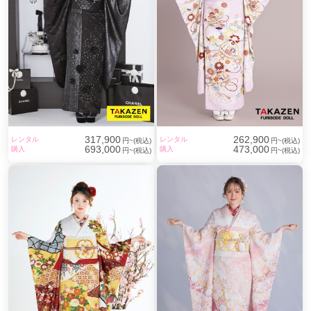
一切の妥協をせずに
『キラキラかわいい一番』を追求します。
317,900
262,900
レンタル
レンタル
円~(税込)
円~(税込)
693,000
473,000
購入
購入
円~(税込)
円~(税込)
わたしたちTAKAZENの振袖で、
お客さまが一番輝き、
かわいらしさを纏ってほしい。
その親御さまの想いにも寄り添って、
見えない部分にまで
心を込め丁寧な所作を大切にしています。