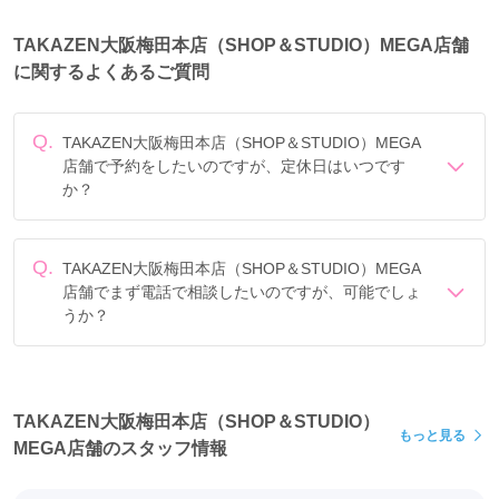
TAKAZEN大阪梅田本店（SHOP＆STUDIO）MEGA店舗
に関するよくあるご質問
Q.
TAKAZEN大阪梅田本店（SHOP＆STUDIO）MEGA
店舗で予約をしたいのですが、定休日はいつです
か？
定休日は毎週火曜 (1月~3月末まで休まず営業しておりま
す)です。
主役はあなたです。素敵なスタジオで撮る、
最高の写真は一生の宝物。
Q.
TAKAZEN大阪梅田本店（SHOP＆STUDIO）MEGA
プロが作り上げる本気の
店舗でまず電話で相談したいのですが、可能でしょ
うか？
へアメイクや着付けは必見。
電話でのご相談は
フリーダイヤル
「0078-6013-7393」に
一生に一度のとっても重要なイベントにおいて、
て承ります。
TAKAZENがあなたの人生に寄り添い、
大切な人とのキラキラした瞬間を記憶に焼き付けます。
TAKAZEN大阪梅田本店（SHOP＆STUDIO）
もっと見る
MEGA店舗のスタッフ情報