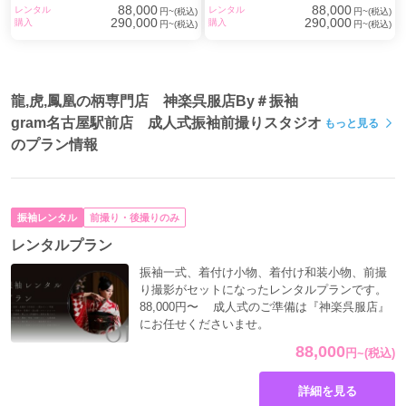
りする状態
を目指します。
88,000
88,000
レンタル
レンタル
円~(税込)
円~(税込)
290,000
290,000
購入
購入
円~(税込)
円~(税込)
龍や虎の振袖は名古屋で見つかるのか
結論から言えば、
取り扱いはあるものの、常時豊富とは限
らない
というのが実情です。
龍,虎,鳳凰の柄専門店 神楽呉服店By＃振袖
理由は、成人式全体で見ると王道の古典柄やくすみカラー
gram名古屋駅前店 成人式振袖前撮りスタジオ
もっと見る
系の需要が多く、龍や虎のようなインパクトの強いデザイ
のプラン情報
ンは、
仕入れ数自体が限られる傾向
にあるためです。
現場でのリアルな感覚
・展示会に並ぶ枚数は全体の数％〜1割前後
振袖レンタル
前撮り・後撮りのみ
・早い時期に予約が決まる
レンタルプラン
・体格や身長によって着られるサイズが限られる
つまり、
振袖一式、着付け小物、着付け和装小物、前撮
り撮影がセットになったレンタルプランです。
「あるだろう」と思って来店すると、選択肢が少ない
とい
88,000円〜 成人式のご準備は『神楽呉服店』
うことが起こりやすいジャンルでもあります。
にお任せくださいませ。
88,000
龍・虎デザインを希望する人が増えて
円
~
(税込)
いる理由
詳細を見る