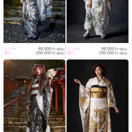
金彩振袖専門店
神楽呉服店 By #振袖gram 名古屋店
金彩振袖を中心に、
**「一目で格が伝わる振袖」「写真に残したときに圧倒的
に美しい振袖」**だけを厳選。
神楽呉服店は、
88,000
88,000
レンタル
レンタル
円~(税込)
円~(税込)
金駒刺繍・箔・手描き友禅など、
290,000
290,000
購入
購入
円~(税込)
円~(税込)
職人技が息づく“本物志向の振袖”を専門に扱う振袖ブラン
ドです。
✔ 成人式・前撮りで人と被らない
✔ 写真映え・立体感・高級感が段違い
✔ 流行に左右されない正統派の美しさ
名古屋駅・栄エリアからアクセスしやすい好立地で、
試着・相談・前撮り・成人式当日までトータルサポート。
「安さよりも、本当に良い振袖を着たい」
そんなお嬢様・ご家族様に選ばれています。
金彩振袖で、20歳の一日を“一生の記憶”に。