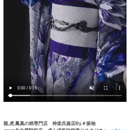
龍,虎,鳳凰の柄専門店 神楽呉服店By＃振袖