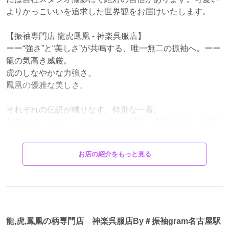
よりかっこいいを追求した世界観をお届けいたします。
【振袖専門店 龍虎鳳凰 - 神楽呉服店】
ーー“強さ”と“美しさ”が共鳴する、唯一無二の振袖へ。ーー
龍の気高き威厳。
虎のしなやかな力強さ。
鳳凰の優雅な美しさ。
それぞれの伝説が織りなす、特別な一着。
伝統を纏いながら、あなたの内に眠る「本当の自分」を呼
び覚ます振袖。
大胆な和柄から、洗練されたモダンデザインまで。
お店の紹介をもっと見る
他にはない“圧倒的存在感”を求めるあなたへ。
成人式、前撮り、特別な日に。
ただ着るだけじゃない、“魅せる”振袖を。
龍虎鳳凰が、あなたの晴れ舞台をより輝かせます。
龍,虎,鳳凰の柄専門店 神楽呉服店By＃振袖gram名古屋駅