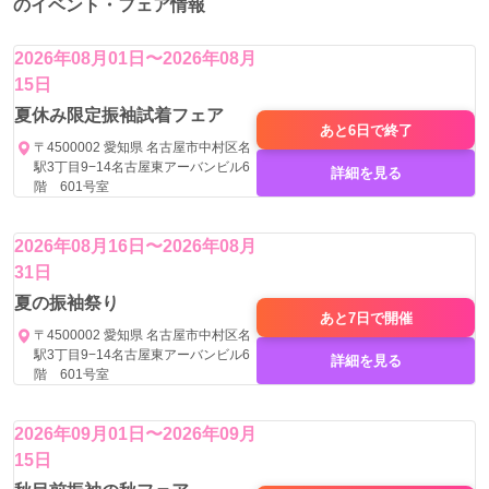
のイベント・フェア情報
入荷枚数が少ないため、展示会やシーズン初期に決まるこ
とが多いです。気になる場合は早めの来店が安心です。
2026年08月01日〜2026年08月
Q2. 親が派手すぎると心配しています。どうしたらいいで
15日
すか？
夏休み限定振袖試着フェア
小物やヘアメイクで雰囲気を調整できます。実際のコーデ
あと6日で
終了
〒4500002 愛知県 名古屋市中村区名
ィネートを見てもらうことで納得されるケースが多いで
駅3丁目9−14名古屋東アーバンビル6
詳細を見る
す。
階 601号室
Q3. 身長が低めでも着られますか？
柄の配置やサイズによって印象は変わります。合う一着が
2026年08月16日〜2026年08月
あるかどうかは試着での確認が最も確実です。
31日
Q4. 前撮りでよりかっこよく見せるコツはありますか？
夏の振袖祭り
メイク、ネイル、ポージングまで含めて統一感を出すこと
あと7日で
開催
が重要です。撮影に慣れたスタッフがいる環境だと仕上が
〒4500002 愛知県 名古屋市中村区名
駅3丁目9−14名古屋東アーバンビル6
詳細を見る
りに差が出ます。
階 601号室
世界に一枚オリジナル制作の一点物の着物をはじめ2000着
2026年09月01日〜2026年09月
以上ある個性派振袖からコーディネート！成人式の前撮り
15日
には自社スタジオ撮影にて絶対の自信があります。可愛い