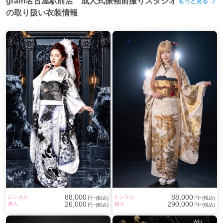
gram名古屋駅前店 成人式振袖前撮りスタジオ
もっと見る
の取り扱い衣装情報
88,000
88,000
レンタル
レンタル
円~(税込)
円~(税込)
26,000
290,000
購入
購入
円~(税込)
円~(税込)