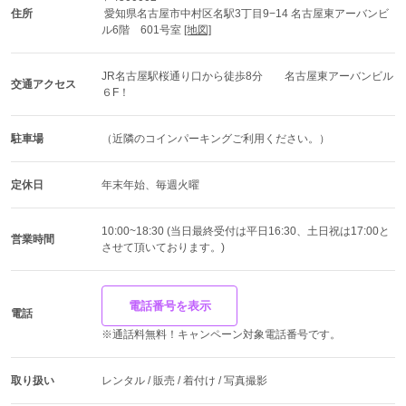
・派手すぎて浮かないか
住所
 愛知県名古屋市中村区名駅3丁目9−14 名古屋東アーバンビ
・周囲からどう見られるか
ル6階　601号室 
[地図]
・親世代に受け入れてもらえるか
・写真写りはどうか
JR名古屋駅桜通り口から徒歩8分　　名古屋東アーバンビル
交通アクセス
６F！
結論としては、
成人式という場では個性的な装いは珍しくありません。
むしろ、振り切ったスタイルの方が完成度が高く見えるこ
駐車場
（近隣のコインパーキングご利用ください。）
とも多いです。
定休日
年末年始、毎週火曜
どんなお店を選ぶと見つけやすいか
ポイントは、
10:00~18:30 (当日最終受付は平日16:30、土日祝は17:00と
営業時間
させて頂いております。)
幅広いテイストを扱っているかどうか
です。
古典柄中心の店舗では、取り扱い自体がないこともありま
す。
電話番号を表示
電話
一方、トレンドや個性派に力を入れている店舗では、
※通話料無料！キャンペーン対象電話番号です。
龍・虎系の入荷や提案に慣れているスタッフが多く、
満足度の高いコーディネートに出会える可能性が高まりま
取り扱い
レンタル / 販売 / 着付け / 写真撮影
す。