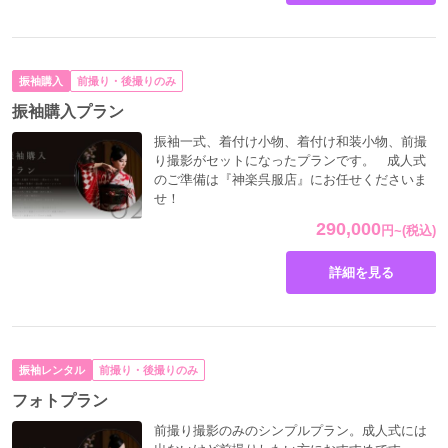
近年、
名古屋でも“かっこいい系振袖”の人気は確実に高ま
っています。
背景にあるのは次のような変化です。
振袖購入
前撮り・後撮りのみ
写真やSNSで“強い印象”を残したい
人と被らないスタイルを求めたい
振袖購入プラン
甘さより迫力や個性を重視したい
振袖一式、着付け小物、着付け和装小物、前撮
特に前撮り文化が定着したことで、
り撮影がセットになったプランです。 成人式
のご準備は『神楽呉服店』にお任せくださいま
写真映えするデザインを重視する傾向
が強くなっていま
せ！
す。
290,000
龍や虎は遠目からでも柄がはっきりし、ポーズやメイクと
円
~
(税込)
も相性が良いため、選ばれる理由が明確なのです。
詳細を見る
かっこいい振袖が似合う人の特徴
「派手すぎないか心配」という相談は非常に多くいただき
ます。
振袖レンタル
前撮り・後撮りのみ
ただ、実際の接客経験からお伝えすると、
フォトプラン
多くの場合は思っている以上に自然に着こなせる
ことがほ
とんどです。
前撮り撮影のみのシンプルプラン。成人式には