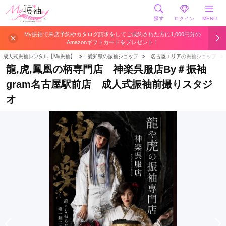
探す
ログイン
MENU
My振袖で来店予約やカタログ請求をしてご成約された方に1,000円分の
Amazonギフトカードをプレゼント！
成人式振袖レンタル【My振袖】
＞
愛知県の振袖ショップ
＞
名古屋エリアの振袖ショップ
＞
龍,虎,鳳凰の柄専門店 神楽呉服店By＃振袖
gram名古屋駅前店 成人式振袖前撮りスタジ
オ