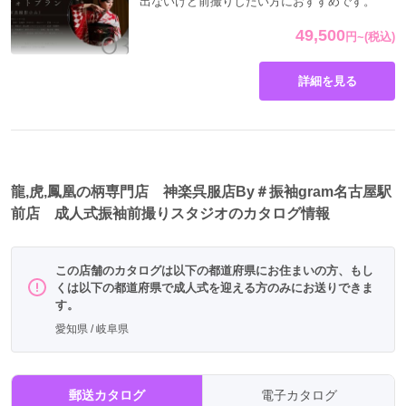
出ないけど前撮りしたい方におすすめです。
理由は、振袖自体が
非日常の装い
だからです。
似合いやすい傾向
49,500
円
~
(税込)
・身長が高め
・写真で目立ちたい
詳細を見る
・メイクやヘアにこだわりたい
・ブーツや盛り髪なども検討している
逆に、控えめな雰囲気でまとめたい場合は、
柄の迫力とのバランスを取るコーディネート力
が重要にな
ります。
龍,虎,鳳凰の柄専門店 神楽呉服店By＃振袖gram名古屋駅
前店 成人式振袖前撮りスタジオのカタログ情報
失敗しないために確認すべきポイント
龍・虎系の振袖は魅力的ですが、選ぶ際には通常より確認
この店舗のカタログは以下の都道府県にお住まいの方、もし
事項が増えます。
くは以下の都道府県で成人式を迎える方のみにお送りできま
1. サイズ展開
す。
丈や裄が合わないと、美しいシルエットが出ません。
愛知県 / 岐阜県
人気柄ほど合う人が限られるため、
早期確認が不可欠
で
す。
2. 小物の在庫
郵送カタログ
電子カタログ