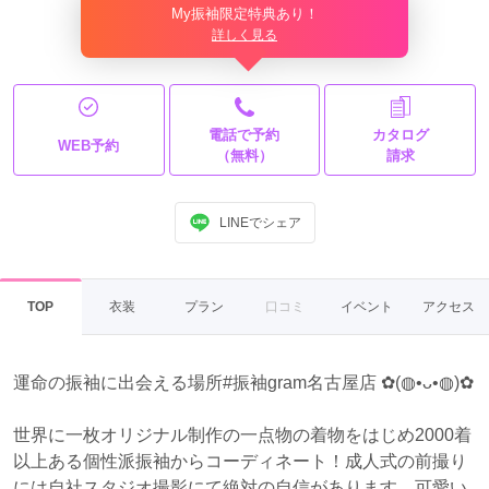
My振袖限定特典あり！
詳しく見る
電話で予約
カタログ
WEB予約
（無料）
請求
LINEでシェア
TOP
衣装
プラン
口コミ
イベント
アクセス
運命の振袖に出会える場所#振袖gram名古屋店 ✿(◍•ᴗ•◍)✿
世界に一枚オリジナル制作の一点物の着物をはじめ2000着
以上ある個性派振袖からコーディネート！成人式の前撮り
には自社スタジオ撮影にて絶対の自信があります。可愛い