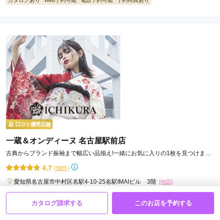
カタログあり
Web予約可能
電話予約可能
予約特典あり
口コミ優秀店舗
一蔵＆オンディーヌ 名古屋駅前店
古典からブランド振袖まで幅広い品揃え!一緒にお気に入りの1枚を見つけまし
ょう♥
4.7
(58件)
愛知県名古屋市中村区名駅4-10-25名駅IMAIビル 3階
[地図]
カタログあり
Web予約可能
電話予約可能
予約特典あり
カタログ請求する
このお店を予約する