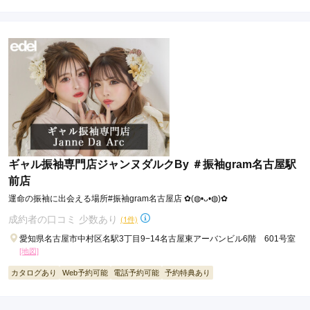
ギャル振袖専門店ジャンヌダルクBy ＃振袖gram名古屋駅
前店
運命の振袖に出会える場所#振袖gram名古屋店 ✿(◍•ᴗ•◍)✿
成約者の口コミ 少数あり
(1件)
愛知県名古屋市中村区名駅3丁目9−14名古屋東アーバンビル6階 601号室
[地図]
カタログあり
Web予約可能
電話予約可能
予約特典あり