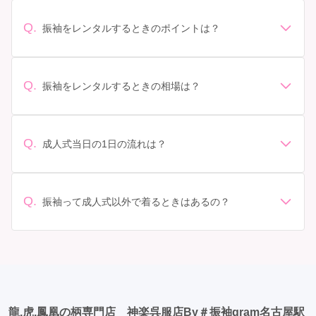
Q.
振袖をレンタルするときのポイントは？
デザイン: 好きな色や柄など自分の好みで選ぶ場合や、成
人式の会場の雰囲気に合わせてデザインを選ぶ場合など
があります。 サイズ選び: 自分の体型に合ったサイズを
Q.
振袖をレンタルするときの相場は？
選ぶことが大切です。事前に試着をし、必要であればサ
振袖のレンタル相場は店舗や地域、デザインによって異
イズ調整をお願いすることもあります。 価格: 予算に合
なりますが、一般的には10万円から30万円程度が相場と
わせてプランを選ぶことができます。また、プランやレ
されています。 高級なものやブランド物になると、それ
ンタル料金に含まれるもの（小物や帯、草履など）を確
Q.
成人式当日の1日の流れは？
以上の価格になることもあります。具体的な価格はMy振
認しましょう。 期間: レンタル期間や返却のルールをし
準備: 着付け、ヘアメイクの予約はほとんどの場合が先着
袖でプランをご確認いただくか、店舗に問い合わせてみ
っかり確認しておく必要があります。 お店選び: 評判や
順の場合で、早朝からスタートする場合も多いです。 成
てください。
口コミを事前にチェックして、信頼できるお店を選びま
人式: 一般的に午前中に成人式が行わる場合が多いです
Q.
しょう。
振袖って成人式以外で着るときはあるの？
が、午前午後で二部制の地域もあるため、自分の市町村
はい、成人式以外でも振袖を着る機会はあります。例え
を確認しましょう。 写真撮影: 成人式の後、家族や友人
ば、家族や友人の結婚式、卒業式、初詣などがありま
との記念撮影を行うことが多いです。 帰宅: 帰宅後、振
す。 成人式以外での振袖の着用は、華やかな場に適して
袖から着替えます。振袖は当日返却せず、後日お店に返
おり、伝統的な日本の美しさを表現することができま
却しに行く場合が多いです。 同窓会: 成人式当日に同窓
す。
会が行われる場合が多いです。 二次会: 同窓会後、友人
たちとの二次会や三次会を楽しむ人もいます。
龍,虎,鳳凰の柄専門店 神楽呉服店By＃振袖gram名古屋駅