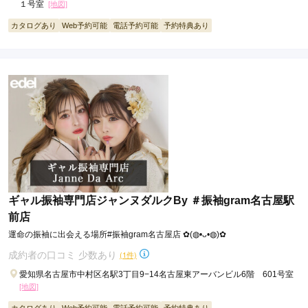
１号室
[地図]
カタログあり
Web予約可能
電話予約可能
予約特典あり
ギャル振袖専門店ジャンヌダルクBy ＃振袖gram名古屋駅
前店
運命の振袖に出会える場所#振袖gram名古屋店 ✿(◍•ᴗ•◍)✿
成約者の口コミ 少数あり
(1件)
愛知県名古屋市中村区名駅3丁目9−14名古屋東アーバンビル6階 601号室
[地図]