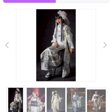
帯・重ね衿・帯揚げなどで印象は大きく変わります。
クールに仕上げたいのか、華やかさも出したいのかで選び
方が変わります。
3. 成人式当日の着付け時間
目立つデザインは、
人気時間帯の予約が埋まりやすい傾向
があります。
4. 家族の理解
インパクトがある分、事前に写真を見てもらうことで安心
してもらえるケースも多いです。
名古屋で探すならいつ動くべきか
答えは明確で、
早い方が有利です。
理由は、
仕入れ数が少ない
同じ好みの人が一定数いる
展示会で一気に決まる
といった事情があるためです。
特に、
高校3年生〜成人式2年前頃から動くケース
も増えて