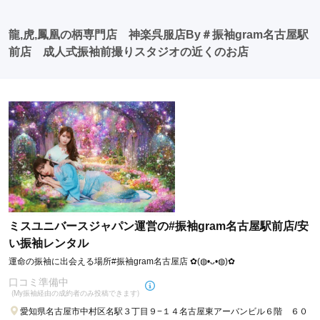
龍,虎,鳳凰の柄専門店 神楽呉服店By＃振袖gram名古屋駅
前店 成人式振袖前撮りスタジオの近くのお店
ミスユニバースジャパン運営の#振袖gram名古屋駅前店/安
い振袖レンタル
運命の振袖に出会える場所#振袖gram名古屋店 ✿(◍•ᴗ•◍)✿
口コミ準備中
(My振袖経由の成約者のみ投稿できます)
愛知県名古屋市中村区名駅３丁目９−１４名古屋東アーバンビル６階 ６０