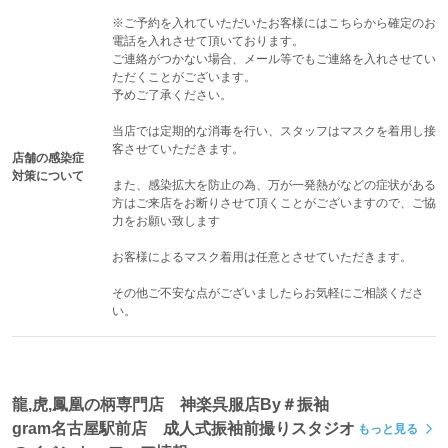
まとめ｜かっこいい振袖は準備と出会
※ご予約を入れていただいたお客様にはこちらから確定のお
電話を入れさせて頂いております。

いで決まる
ご連絡がつかない場合、メール等でもご連絡を入れさせてい
ただくことがございます。

龍や虎の振袖は、
予めご了承ください。

数が限られている
当店では定期的な消毒を行い、スタッフはマスクを着用し接
早く決まりやすい
客させていただきます。

店舗の感染症
コーディネートで完成度が変わる
対策について
という特徴があります。
また、感染拡大を防止の為、万が一発熱がなどの症状がある
方はご来店をお断りさせて頂くことがございますので、ご協
だからこそ大切なのは、
力をお願い致します

早めに動き、実物を見て、プロと一緒に仕上げること。
迷っている時間も大切ですが、
お客様によるマスク着用は任意とさせていただきます。

実際に羽織ってみることで初めて見える魅力があります。
その他ご不安な点がございましたらお気軽にご相談くださ
名古屋で探すなら、まずは試着の機会を作ること。
い。
そこから理想の成人式が具体的に見えてきます。
Q&A｜龍や虎の振袖を検討している方
龍,虎,鳳凰の柄専門店 神楽呉服店By＃振袖
から多い疑問
gram名古屋駅前店 成人式振袖前撮りスタジオ
もっと見る
Q1. 龍や虎の振袖はどのくらい早く予約が埋まりますか？