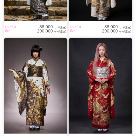
名古屋で龍や虎のかっこいい振袖レン
タルを選ぶなら｜失敗しない選び方と
最新動向
88,000
88,000
レンタル
レンタル
円~(税込)
円~(税込)
290,000
290,000
購入
購入
円~(税込)
円~(税込)
成人式の振袖選びは、多くの方にとって初めての経験で
す。
特に、**「龍や虎などのかっこいい系を着たい」**という希
望がある場合、一般的な古典柄とは選び方も注意点も変わ
ってきます。
この記事では、
名古屋で龍・虎デザインの振袖はどのくらい選べるのか
どんなお店で探すと見つかりやすいのか
後悔しないためのチェックポイント
現場で実際に起きている人気傾向
これらを、長年店舗で接客を続けてきた立場から整理して
お伝えします。
読み終えるころには、
自分（またはお嬢さま）に合う探し方と判断基準がはっき