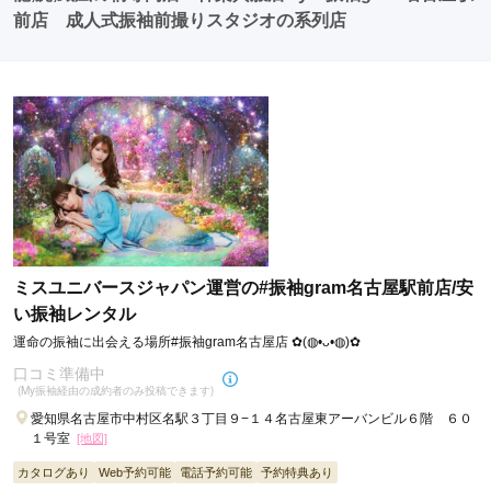
前店 成人式振袖前撮りスタジオの系列店
ミスユニバースジャパン運営の#振袖gram名古屋駅前店/安
い振袖レンタル
運命の振袖に出会える場所#振袖gram名古屋店 ✿(◍•ᴗ•◍)✿
口コミ準備中
(My振袖経由の成約者のみ投稿できます)
愛知県名古屋市中村区名駅３丁目９−１４名古屋東アーバンビル６階 ６０
１号室
[地図]
カタログあり
Web予約可能
電話予約可能
予約特典あり