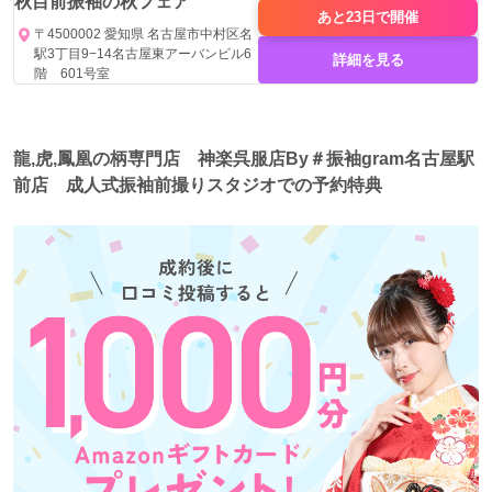
秋目前振袖の秋フェア
よりかっこいいを追求したレトロモダンな世界観をお届け
あと23日で
開催
いたします。
〒4500002 愛知県 名古屋市中村区名
駅3丁目9−14名古屋東アーバンビル6
詳細を見る
階 601号室
【振袖専門店 龍虎鳳凰 - 神楽呉服店】
ーー“強さ”と“美しさ”が共鳴する、唯一無二の振袖へ。ーー
龍の気高き威厳。
龍,虎,鳳凰の柄専門店 神楽呉服店By＃振袖gram名古屋駅
虎のしなやかな力強さ。
前店 成人式振袖前撮りスタジオでの予約特典
鳳凰の優雅な美しさ。
それぞれの伝説が織りなす、特別な一着。
伝統を纏いながら、あなたの内に眠る「本当の自分」を呼
び覚ます振袖。
大胆な和柄から、洗練されたモダンデザインまで。
他にはない“圧倒的存在感”を求めるあなたへ。
成人式、前撮り、特別な日に。
ただ着るだけじゃない、“魅せる”振袖を。
龍虎鳳凰が、あなたの晴れ舞台をより輝かせます