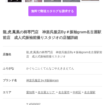
おり、
本気で狙うなら
早期行動が結果に直結
します。
無料で郵送カタログを請求する
コーディネートで印象はここまで変わ
る
龍,虎,鳳凰の柄専門店 神楽呉服店By＃振袖gram名古屋駅
同じ龍や虎の振袖でも、合わせ方で雰囲気は大きく変わり
前店 成人式振袖前撮りスタジオの店舗詳細
ます。
例えば、
黒×ゴールド
→ 王道の迫力
龍,虎,鳳凰の柄専門店　神楽呉服店By＃振袖gram名古屋駅前
店舗名
白ベース
→ 洗練された強さ
店　成人式振袖前撮りスタジオ
赤を差し色に
→ 華やかさが増す
現場では、
ふりがな
かぐらごふくてんなごやえきまえてん
小物合わせの時間で一気に「自分の一着」になる瞬間
が何
度もあります。
ブランド名
神楽呉服店 by #振袖gram
柄だけで判断せず、
トータルで見ることが重要
です。
エリア
愛知県
 > 
名古屋エリア 
 > 
名古屋市
 > 
中村区
 > 
名古屋駅
実際によくある相談内容
店舗で頻繁に受ける質問をまとめます。
〒4500002