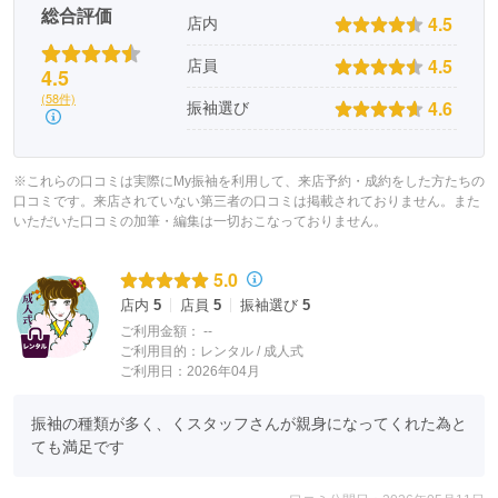
総合評価
4.5
店内
4.5
店員
4.5
(58件)
4.6
振袖選び
※これらの口コミは実際にMy振袖を利用して、来店予約・成約をした方たちの
口コミです。来店されていない第三者の口コミは掲載されておりません。また
いただいた口コミの加筆・編集は一切おこなっておりません。
5.0
店内
5
店員
5
振袖選び
5
ご利用金額：
--
ご利用目的：
レンタル /
成人式
ご利用日：2026年04月
振袖の種類が多く、くスタッフさんが親身になってくれた為と
ても満足です