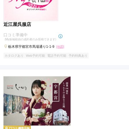
近江屋呉服店
口コミ準備中
(My振袖経由の成約者のみ投稿できます)
栃木県宇都宮市馬場通り1-1-9
[地図]
カタログあり
Web予約可能
電話予約可能
予約特典あり
口コミ優秀店舗