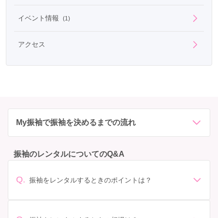
イベント情報
(1)
アクセス
My振袖で振袖を決めるまでの流れ
振袖のレンタルについてのQ&A
Q.
振袖をレンタルするときのポイントは？
デザイン: 好きな色や柄など自分の好みで選ぶ場合や、成
人式の会場の雰囲気に合わせてデザインを選ぶ場合など
があります。 サイズ選び: 自分の体型に合ったサイズを