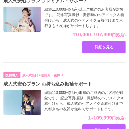
成人式安心プラン プレミアム・サポート
総額110,000円(税込)以上ご成約のお客様が対象
です。 記念写真撮影・撮影時のヘアメイク＆着
付けから、成人式のヘアメイク＆着付けまで京
都きもの友禅がサポートします。
110,000
197,999
~
円
(税込)
詳細を見る
振袖購入
成人式当日＋前撮り・後撮り
成人式安心プラン お持ち込み振袖サポート
総額110,000円(税込)未満のご成約のお客様が対
象です。 記念写真撮影・撮影時のヘアメイク＆
着付けから、成人式のヘアメイク＆着付けまで
京都きもの友禅が無料でサポートします。
1
109,999
~
円
(税込)