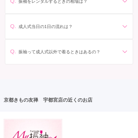
Q.
振袖をレンタルするときの相場は？
選ぶことが大切です。事前に試着をし、必要であればサ
振袖のレンタル相場は店舗や地域、デザインによって異
イズ調整をお願いすることもあります。 価格: 予算に合
なりますが、一般的には10万円から30万円程度が相場と
わせてプランを選ぶことができます。また、プランやレ
されています。 高級なものやブランド物になると、それ
ンタル料金に含まれるもの（小物や帯、草履など）を確
Q.
成人式当日の1日の流れは？
以上の価格になることもあります。具体的な価格はMy振
認しましょう。 期間: レンタル期間や返却のルールをし
準備: 着付け、ヘアメイクの予約はほとんどの場合が先着
袖でプランをご確認いただくか、店舗に問い合わせてみ
っかり確認しておく必要があります。 お店選び: 評判や
順の場合で、早朝からスタートする場合も多いです。 成
てください。
口コミを事前にチェックして、信頼できるお店を選びま
人式: 一般的に午前中に成人式が行わる場合が多いです
Q.
しょう。
振袖って成人式以外で着るときはあるの？
が、午前午後で二部制の地域もあるため、自分の市町村
はい、成人式以外でも振袖を着る機会はあります。例え
を確認しましょう。 写真撮影: 成人式の後、家族や友人
ば、家族や友人の結婚式、卒業式、初詣などがありま
との記念撮影を行うことが多いです。 帰宅: 帰宅後、振
す。 成人式以外での振袖の着用は、華やかな場に適して
袖から着替えます。振袖は当日返却せず、後日お店に返
おり、伝統的な日本の美しさを表現することができま
却しに行く場合が多いです。 同窓会: 成人式当日に同窓
す。
会が行われる場合が多いです。 二次会: 同窓会後、友人
たちとの二次会や三次会を楽しむ人もいます。
京都きもの友禅 宇都宮店の近くのお店