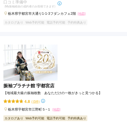
口コミ準備中
(My振袖経由の成約者のみ投稿できます)
栃木県宇都宮市大通り1-1-3フダンカフェ2階
[地図]
カタログあり
Web予約可能
電話予約可能
予約特典あり
振袖プラチナ館 宇都宮店
【地域最大級の振袖枚数 あなただけの一枚がきっと見つかる】
4.8
(15件)
栃木県宇都宮市江野町５−１
[地図]
カタログあり
Web予約可能
電話予約可能
予約特典あり