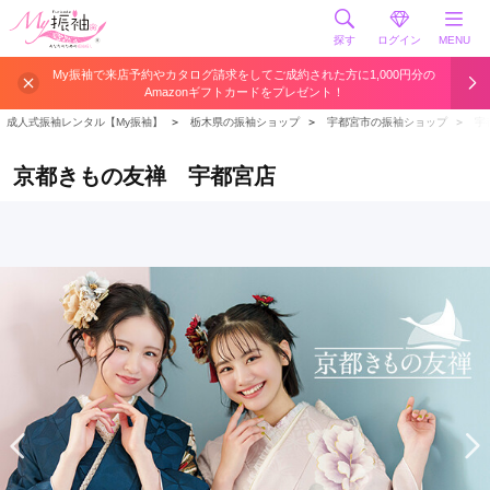
探す
ログイン
MENU
My振袖で来店予約やカタログ請求をしてご成約された方に1,000円分の
Amazonギフトカードをプレゼント！
成人式振袖レンタル【My振袖】
＞
栃木県の振袖ショップ
＞
宇都宮市の振袖ショップ
＞
宇
京都きもの友禅 宇都宮店