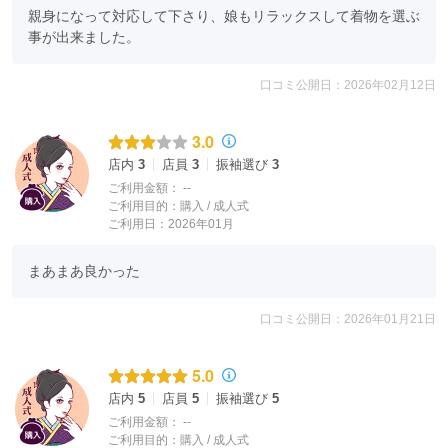
親身になって対応して下さり、娘もリラックスして着物を選ぶ
事が出来ました。
口コミ公開日：2026年02月12日
3.0
店内
3
店員
3
振袖選び
3
ご利用金額：
--
ご利用目的：
購入 /
成人式
ご利用日：2026年01月
まあまあ良かった
口コミ公開日：2026年01月21日
5.0
店内
5
店員
5
振袖選び
5
ご利用金額：
--
ご利用目的：
購入 /
成人式