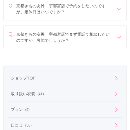
Q.
京都きもの友禅 宇都宮店で予約をしたいのです
が、定休日はいつですか？
定休日は毎週火曜日 【特別営業日】8/11・9/22です。
Q.
京都きもの友禅 宇都宮店でまず電話で相談したい
のですが、可能でしょうか？
電話でのご相談は
フリーダイヤル
「0078-6013-7689」に
て承ります。
ショップTOP
取り扱い衣装
(41)
プラン
(9)
口コミ
(58)