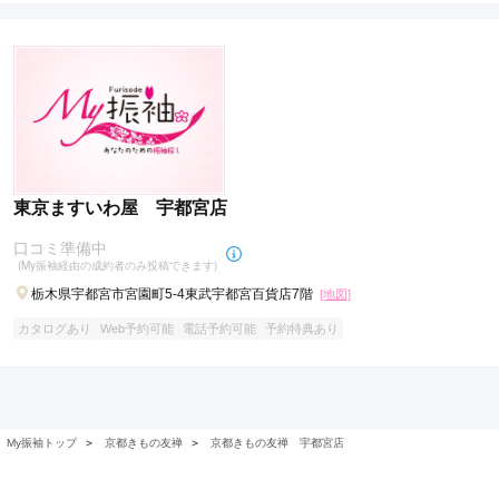
東京ますいわ屋 宇都宮店
口コミ準備中
(My振袖経由の成約者のみ投稿できます)
栃木県宇都宮市宮園町5-4東武宇都宮百貨店7階
[地図]
カタログあり
Web予約可能
電話予約可能
予約特典あり
My振袖トップ
＞
京都きもの友禅
＞
京都きもの友禅 宇都宮店