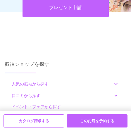
プレゼント申請
振袖ショップを探す
人気の振袖から探す
みんなの振袖ランキングトップ
口コミから探す
色別ランキング
イベント・フェアから探す
口コミ一覧
赤
朱
ベージュ
ピンク
オレンジ
黄
緑
カタログ請求する
このお店を予約する
水色
青
紺
紫
茶
ゴールド
シルバー
特集コンテンツ
グレー
黒
白
その他