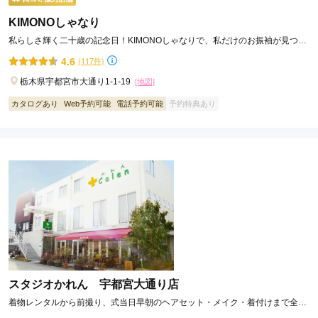
KIMONOしゃなり
私らしさ輝く二十歳の記念日！KIMONOしゃなりで、私だけのお振袖が見つか
る！
4.6
(117件)
栃木県宇都宮市大通り1-1-19
[地図]
カタログあり
Web予約可能
電話予約可能
予約特典あり
スタジオかれん 宇都宮大通り店
着物レンタルから前撮り、式当日早朝のヘアセット・メイク・着付けまで全て
当店で完結！