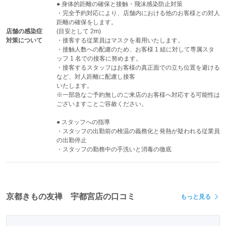
● 身体的距離の確保と接触・飛沫感染防止対策

・完全予約対応により、店舗内における他のお客様との対人
距離の確保をします。

店舗の感染症
(目安として 2m)

対策について
・接客する従業員はマスクを着用いたします。

・接触人数への配慮のため、お客様 1 組に対して専属スタ
ッフ 1 名での接客に努めます。

・接客するスタッフはお客様の真正面での立ち位置を避ける
など、対人距離に配慮し接客

いたします。

※一部急なご予約無しのご来店のお客様へ対応する可能性は
ございますことご容赦ください。

● スタッフへの指導

・スタッフの出勤前の検温の義務化と発熱が疑われる従業員
の出勤停止

・スタッフの勤務中の手洗いと消毒の徹底
京都きもの友禅 宇都宮店の口コミ
もっと見る