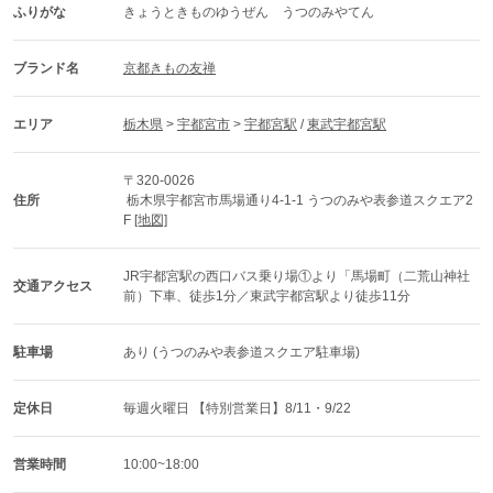
ふりがな
きょうときものゆうぜん　うつのみやてん
ブランド名
京都きもの友禅
エリア
栃木県
 > 
宇都宮市
 > 
宇都宮駅
 / 
東武宇都宮駅
〒320-0026
住所
 栃木県宇都宮市馬場通り4-1-1 うつのみや表参道スクエア2
F 
[地図]
JR宇都宮駅の西口バス乗り場①より「馬場町（二荒山神社
交通アクセス
前）下車、徒歩1分／東武宇都宮駅より徒歩11分
駐車場
あり (うつのみや表参道スクエア駐車場)
定休日
毎週火曜日 【特別営業日】8/11・9/22
営業時間
10:00~18:00