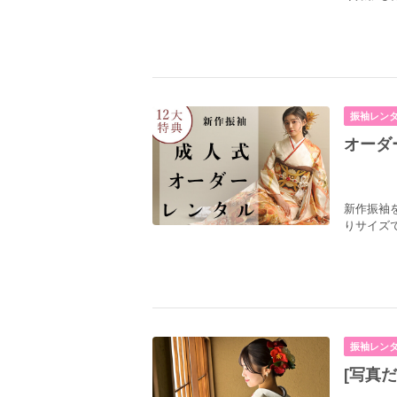
振袖レン
オーダ
新作振袖
りサイズ
振袖レン
[写真