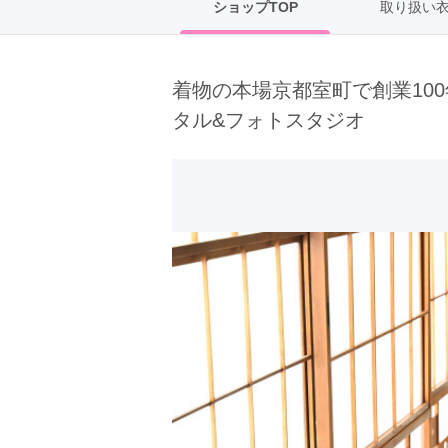
ショップTOP
取り扱い
京都府(134)
滋賀県(55)
奈良
和歌山県(36)
着物の本場京都室町で創業100
四国
タル&フォトスタジオ
香川県(44)
徳島県(23)
愛媛県
高知県(30)