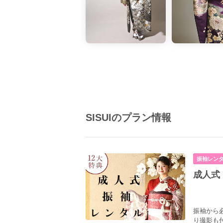
SISUIのプラン情報
振袖レン
成人式
振袖から
り撮影も