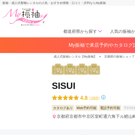
振袖・成人式着物レンタルの人気・おすすめ情報・口コミ・評判ならMy振袖
都道府県から探す
人気の振袖
My振袖で来店予約やカタログ請
北海道／東北
北海道(141)
青森県(41)
岩手
成人式振袖レンタル【My振袖】
＞
京都府の振袖ショップ
宮城県(72)
秋田県(29)
山形県
2024
2024
2025
2025
福島県(60)
上半期
下半期
上半期
下半期
SISUI
中部
愛知県(285)
静岡県(148)
4.8
(155件)
岐阜県(85)
三重県(76)
長野県
カタログあり
Web予約可能
電話予約可能
予約特
山梨県(37)
新潟県(65)
京都府京都市中京区室町通六角下ル鯉山町5
関西
大阪府(307)
兵庫県(195)