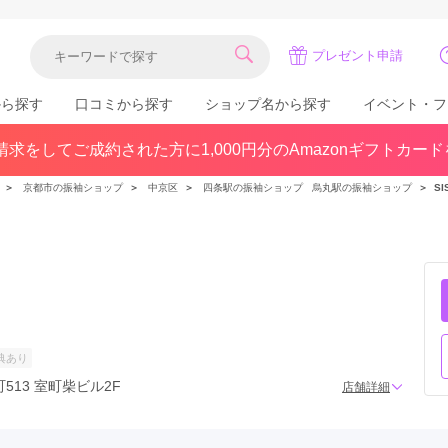
プレゼント申請
から探す
口コミから探す
ショップ名から探す
イベント・フ
求をしてご成約された方に1,000円分のAmazonギフトカー
関東
県(30)
東京都(383)
千葉県(183)
＞
京都市の振袖ショップ
＞
中京区
＞
四条駅の振袖ショップ
烏丸駅の振袖ショップ
＞
SI
(36)
埼玉県(246)
神奈川県(228)
茨城県(93)
群馬県(57)
栃木県(54)
北陸
石川県(57)
福井県(38)
富山県(37)
(80)
典あり
13 室町柴ビル2F
店舗詳細
中国
広島県(87)
岡山県(69)
鳥取県(29)