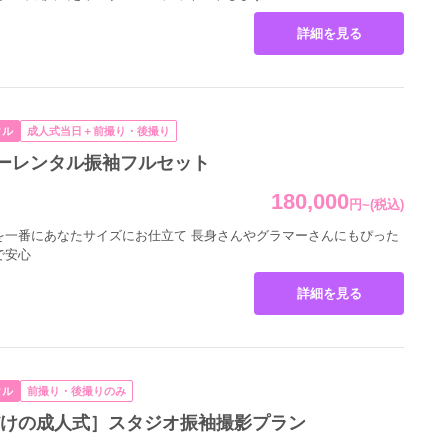
詳細を見る
タル
成人式当日＋前撮り・後撮り
ーレンタル振袖フルセット
180,000
円
~
(税込)
を一番にあなたサイズにお仕立て 長身さんやグラマーさんにもぴった
で安心
詳細を見る
タル
前撮り・後撮りのみ
だけの成人式］スタジオ振袖撮影プラン