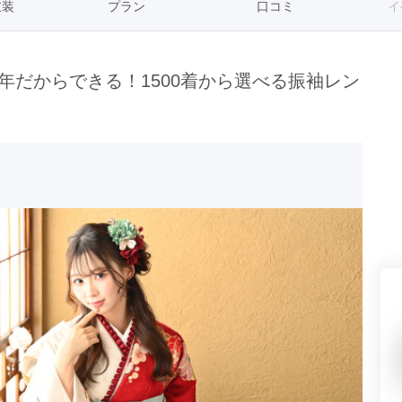
衣装
プラン
口コミ
イ
県(52)
島根県(26)
山口県(60)
年だからできる！1500着から選べる振袖レン
九州／沖縄
(51)
福岡県(160)
熊本県(67)
長崎県(44)
佐賀県(25)
大分県(36)
宮崎県(41)
鹿児島県(31)
沖縄県(40)