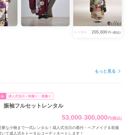
205,000
レンタル
円~(税込)
もっと見る
タル
成人式当日＋前撮り・後撮り
 振袖フルセットレンタル
53,000
300,000
~
円
(税込)
必要な小物まで一式レンタル！成人式当日の着付・ヘアメイク＆前撮
付いて成人式をトータルコーディネートします！