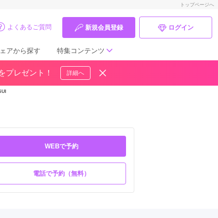
トップページへ
よくあるご質問
新規会員登録
ログイン
ェアから探す
特集コンテンツ
ドをプレゼント！
詳細へ
成人式の前撮り・後撮り特集
SUI
ママ振特集
個性的振袖コーディネート特集
WEBで予約
成人式レポート
振袖ブランド特集
電話で予約（無料）
口コミ優秀店舗
振袖タイプ診断