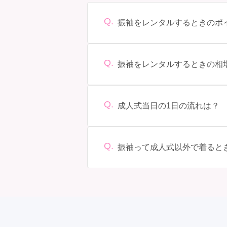
Q.
振袖をレンタルするときのポ
デザイン: 好きな色や柄など自分の好
型に合ったサイズを選ぶことが大切で
選ぶことができます。また、プランや
Q.
振袖をレンタルするときの相
をしっかり確認しておく必要があります
振袖のレンタル相場は店舗や地域、デ
ド物になると、それ以上の価格になる
Q.
成人式当日の1日の流れは？
準備: 着付け、ヘアメイクの予約はほ
わる場合が多いですが、午前午後で二
行うことが多いです。 帰宅: 帰宅後
Q.
振袖って成人式以外で着ると
窓会が行われる場合が多いです。 二次
はい、成人式以外でも振袖を着る機会
やかな場に適しており、伝統的な日本