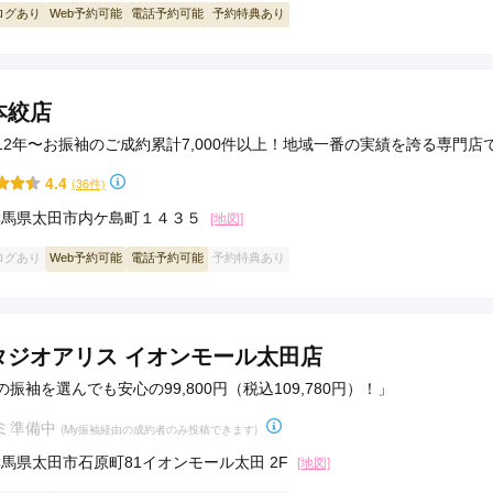
ログあり
Web予約可能
電話予約可能
予約特典あり
本絞店
12年〜お振袖のご成約累計7,000件以上！地域一番の実績を誇る専門店
4.4
(36件)
群馬県太田市内ケ島町１４３５
[地図]
ログあり
Web予約可能
電話予約可能
予約特典あり
タジオアリス イオンモール太田店
の振袖を選んでも安心の99,800円（税込109,780円）！」
ミ準備中
(My振袖経由の成約者のみ投稿できます)
馬県太田市石原町81イオンモール太田 2F
[地図]