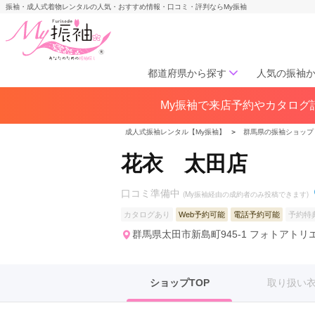
振袖・成人式着物レンタルの人気・おすすめ情報・口コミ・評判ならMy振袖
都道府県から探す
人気の振袖
My振袖で来店予約やカタログ請
北海道／東北
北海道(141)
青森県(41)
岩手
成人式振袖レンタル【My振袖】
＞
群馬県の振袖ショップ
宮城県(72)
秋田県(29)
山形県
花衣 太田店
福島県(60)
口コミ準備中
(My振袖経由の成約者のみ投稿できます)
中部
カタログあり
Web予約可能
電話予約可能
予約特
愛知県(285)
静岡県(148)
群馬県太田市新島町945-1 フォトアトリ
岐阜県(85)
三重県(76)
長野県
山梨県(37)
新潟県(65)
ショップTOP
取り扱い
関西
大阪府(307)
兵庫県(195)