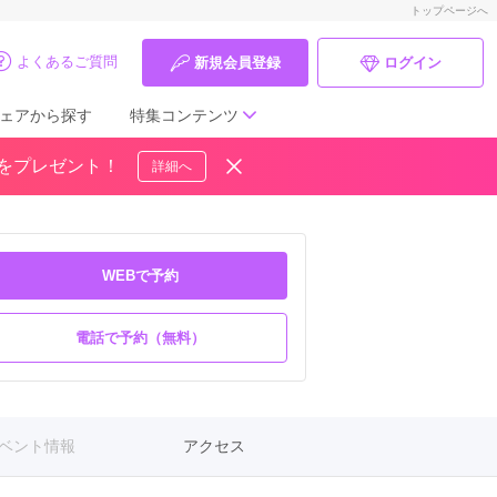
トップページへ
よくあるご質問
新規会員登録
ログイン
ェアから探す
特集コンテンツ
ドをプレゼント！
詳細へ
成人式の前撮り・後撮り特集
ママ振特集
WEBで予約
個性的振袖コーディネート特集
電話で予約（無料）
成人式レポート
振袖ブランド特集
口コミ優秀店舗
ベント情報
アクセス
振袖タイプ診断