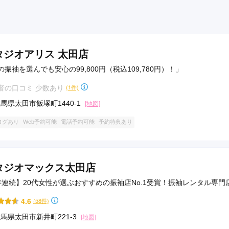
タジオアリス 太田店
の振袖を選んでも安心の99,800円（税込109,780円）！」
者の口コミ 少数あり
(1件)
馬県太田市飯塚町1440-1
[地図]
ログあり
Web予約可能
電話予約可能
予約特典あり
タジオマックス太田店
年連続】20代女性が選ぶおすすめの振袖店No.1受賞！振袖レンタル専門
4.6
(58件)
馬県太田市新井町221-3
[地図]