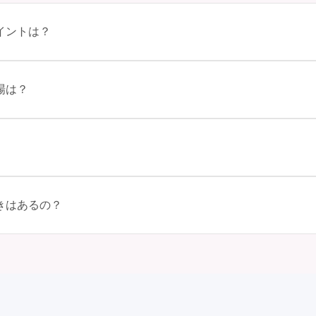
イントは？
みで選ぶ場合や、成人式の会場の雰囲気に合わせてデザインを選ぶ場合など
す。事前に試着をし、必要であればサイズ調整をお願いすることもありま
レンタル料金に含まれるもの（小物や帯、草履など）を確認しましょう。
場は？
。 お店選び: 評判や口コミを事前にチェックして、信頼できるお店を
ザインによって異なりますが、一般的には10万円から30万円程度が相場
こともあります。具体的な価格はMy振袖でプランをご確認いただくか
とんどの場合が先着順の場合で、早朝からスタートする場合も多いです。 
部制の地域もあるため、自分の市町村を確認しましょう。 写真撮影: 
、振袖から着替えます。振袖は当日返却せず、後日お店に返却しに行く場合
きはあるの？
会: 同窓会後、友人たちとの二次会や三次会を楽しむ人もいます。
はあります。例えば、家族や友人の結婚式、卒業式、初詣などがありま
の美しさを表現することができます。