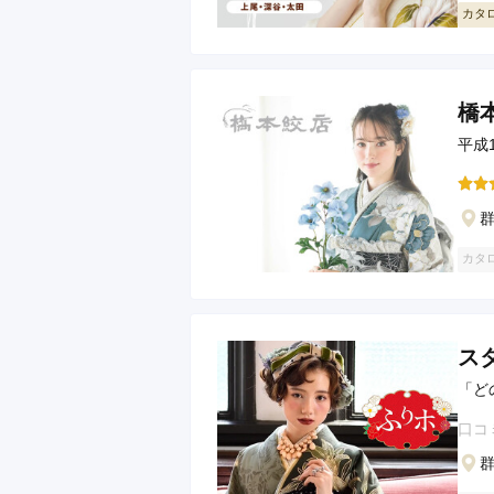
カタ
橋
平成
カタ
ス
「ど
口コ
群