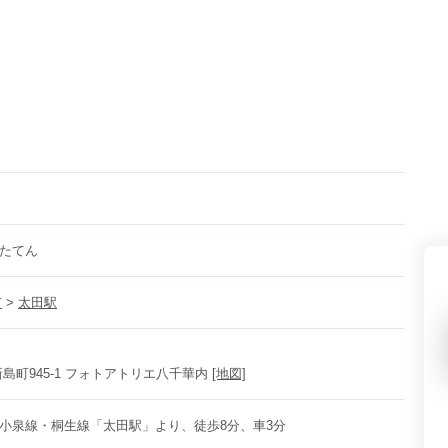
県(52)
島根県(26)
山口県(60)
九州／沖縄
(51)
福岡県(160)
熊本県(67)
長崎県(44)
佐賀県(25)
大分県(36)
宮崎県(41)
鹿児島県(31)
沖縄県(40)
たてん
市
 > 
太田駅
島町945-1 フォトアトリエ八千華内 
[地図]
小泉線・桐生線「太田駅」より、徒歩8分、車3分