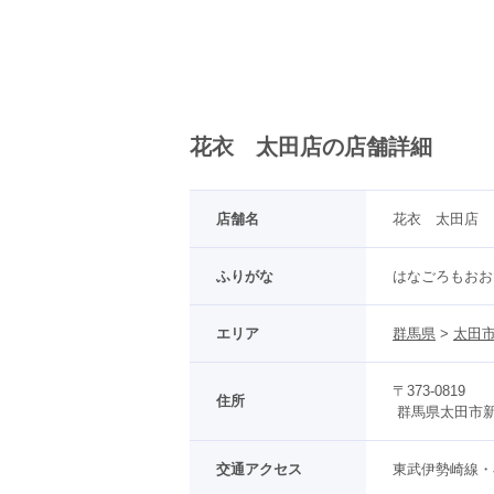
京都府(134)
滋賀県(55)
奈良
和歌山県(36)
四国
花衣 太田店の店舗詳細
香川県(44)
徳島県(23)
愛媛県
高知県(30)
店舗名
花衣　太田店
ふりがな
はなごろもおお
エリア
群馬県
 > 
太田
〒373-0819
住所
 群馬県太田市新
交通アクセス
東武伊勢崎線・