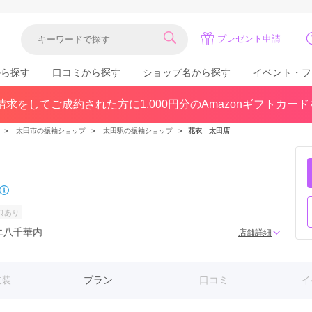
プレゼント申請
から探す
口コミから探す
ショップ名から探す
イベント・フ
求をしてご成約された方に1,000円分のAmazonギフトカー
関東
県(30)
東京都(383)
千葉県(183)
＞
太田市の振袖ショップ
＞
太田駅の振袖ショップ
＞
花衣 太田店
(36)
埼玉県(246)
神奈川県(228)
茨城県(93)
群馬県(57)
栃木県(54)
北陸
典あり
石川県(57)
福井県(38)
富山県(37)
エ八千華内
店舗詳細
(80)
衣装
プラン
口コミ
イ
中国
広島県(87)
岡山県(69)
鳥取県(29)