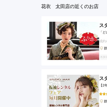
花衣 太田店の近くのお店
ス
「ど
成約
群
カタ
ス
【2
群