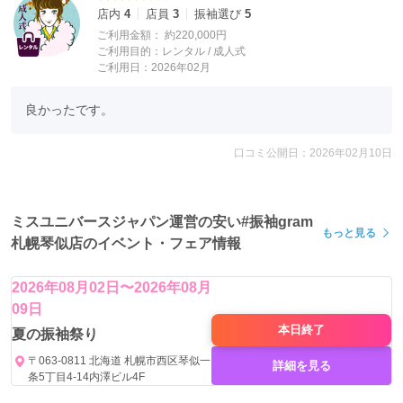
店内
4
店員
3
振袖選び
5
ご利用金額：
約220,000円
ご利用目的：
レンタル /
成人式
ご利用日：2026年02月
良かったです。
口コミ公開日：2026年02月10日
ミスユニバースジャパン運営の安い#振袖gram
もっと見る
札幌琴似店のイベント・フェア情報
2026年08月02日〜2026年08月
09日
本日
終了
夏の振袖祭り
〒063-0811 北海道 札幌市西区琴似一
詳細を見る
条5丁目4-14内澤ビル4F