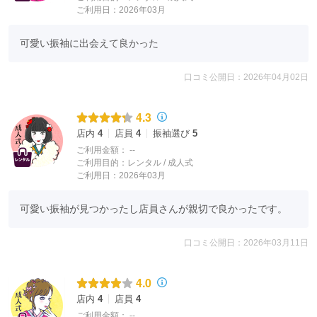
ご利用日：2026年03月
可愛い振袖に出会えて良かった
口コミ公開日：2026年04月02日
4.3
店内
4
店員
4
振袖選び
5
ご利用金額：
--
ご利用目的：
レンタル /
成人式
ご利用日：2026年03月
可愛い振袖が見つかったし店員さんが親切で良かったです。
口コミ公開日：2026年03月11日
4.0
店内
4
店員
4
ご利用金額：
--