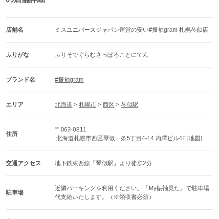
店舗名
ミスユニバースジャパン運営の安い#振袖gram 札幌琴似店
ふりがな
ふりそでぐらむさっぽろことにてん
ブランド名
#振袖gram
エリア
北海道
 > 
札幌市
 > 
西区
 > 
琴似駅
〒063-0811
住所
 北海道札幌市西区琴似一条5丁目4-14 内澤ビル4F 
[地図]
交通アクセス
地下鉄東西線「琴似駅」より徒歩2分
近隣パーキングを利用ください。『My振袖見た』で駐車場
駐車場
代支給いたします。（※領収書必須）