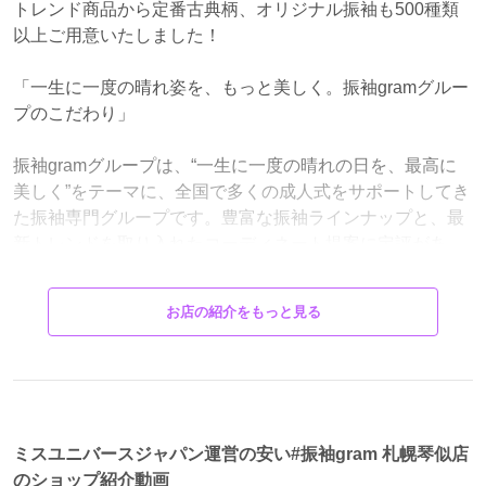
トレンド商品から定番古典柄、オリジナル振袖も500種類
以上ご用意いたしました！
「一生に一度の晴れ姿を、もっと美しく。振袖gramグルー
プのこだわり」
振袖gramグループは、“一生に一度の晴れの日を、最高に
美しく”をテーマに、全国で多くの成人式をサポートしてき
た振袖専門グループです。豊富な振袖ラインナップと、最
新トレンドを取り入れたコーディネート提案に定評があ
り、クラシック・レトロ・モード・ガーリーなど幅広いス
タイルを実現。専属スタッフが、色合わせや帯・小物の選
お店の紹介をもっと見る
び方まで丁寧にサポートし、お客様一人ひとりの“似合
う”を引き出します！さらに、前撮りから当日のサポートま
で体制が充実。経験豊富なカメラマンによるロケーション
撮影や、プロのヘアメイクが創り出す洗練されたスタイル
など、特別な日をより美しく演出します✨料金プランもわ
かりやすく、初めての振袖選びでも安心。
ミスユニバースジャパン運営の安い#振袖gram 札幌琴似店
振袖gramグループは、お客様の“ときめき”と“満足”を大切に
のショップ紹介動画