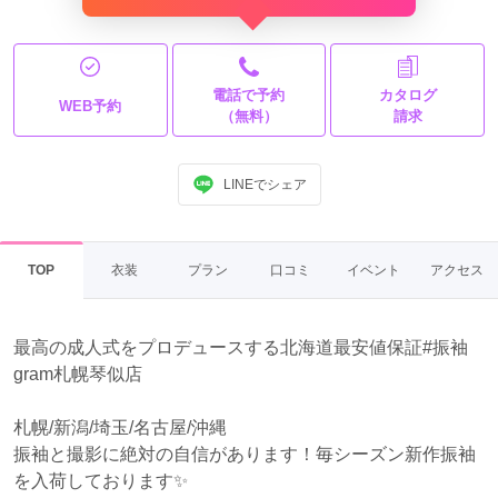
電話で予約
カタログ
WEB予約
（無料）
請求
LINEでシェア
TOP
衣装
プラン
口コミ
イベント
アクセス
最高の成人式をプロデュースする北海道最安値保証#振袖
gram札幌琴似店
札幌/新潟/埼玉/名古屋/沖縄
振袖と撮影に絶対の自信があります！毎シーズン新作振袖
を入荷しております✨