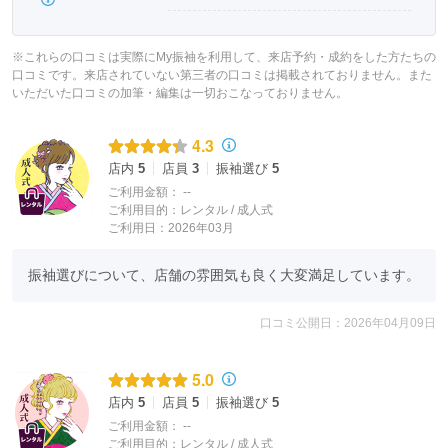
※これらの口コミは実際にMy振袖を利用して、来店予約・成約をした方たちの
口コミです。来店されていない第三者の口コミは掲載されておりません。また
いただいた口コミの加筆・編集は一切おこなっておりません。
4.3
店内
5
店員
3
振袖選び
5
ご利用金額：
--
ご利用目的：
レンタル /
成人式
ご利用日：2026年03月
振袖選びについて、店舗の雰囲気も良く大変満足しています。
口コミ公開日：2026年04月09日
5.0
店内
5
店員
5
振袖選び
5
ご利用金額：
--
ご利用目的：
レンタル /
成人式