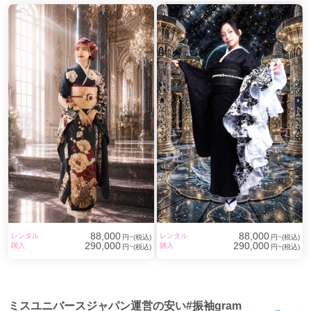
88,000
88,000
レンタル
レンタル
円~(税込)
円~(税込)
290,000
290,000
購入
購入
円~(税込)
円~(税込)
ミスユニバースジャパン運営の安い#振袖gram