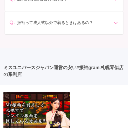
以上の価格になることもあります。具体的な価格はMy振
認しましょう。 期間: レンタル期間や返却のルールをし
準備: 着付け、ヘアメイクの予約はほとんどの場合が先着
袖でプランをご確認いただくか、店舗に問い合わせてみ
っかり確認しておく必要があります。 お店選び: 評判や
順の場合で、早朝からスタートする場合も多いです。 成
てください。
口コミを事前にチェックして、信頼できるお店を選びま
人式: 一般的に午前中に成人式が行わる場合が多いです
Q.
しょう。
振袖って成人式以外で着るときはあるの？
が、午前午後で二部制の地域もあるため、自分の市町村
はい、成人式以外でも振袖を着る機会はあります。例え
を確認しましょう。 写真撮影: 成人式の後、家族や友人
ば、家族や友人の結婚式、卒業式、初詣などがありま
との記念撮影を行うことが多いです。 帰宅: 帰宅後、振
す。 成人式以外での振袖の着用は、華やかな場に適して
袖から着替えます。振袖は当日返却せず、後日お店に返
おり、伝統的な日本の美しさを表現することができま
却しに行く場合が多いです。 同窓会: 成人式当日に同窓
す。
会が行われる場合が多いです。 二次会: 同窓会後、友人
たちとの二次会や三次会を楽しむ人もいます。
ミスユニバースジャパン運営の安い#振袖gram 札幌琴似店
の系列店