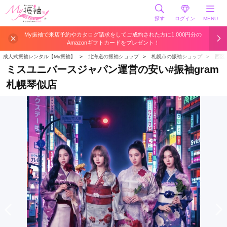
探す
ログイン
MENU
My振袖で来店予約やカタログ請求をしてご成約された方に1,000円分の
Amazonギフトカードをプレゼント！
成人式振袖レンタル【My振袖】
＞
北海道の振袖ショップ
＞
札幌市の振袖ショップ
＞
西区
ミスユニバースジャパン運営の安い#振袖gram
札幌琴似店