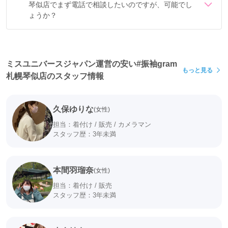
琴似店でまず電話で相談したいのですが、可能でし
ょうか？
電話でのご相談は
フリーダイヤル
「0078-6013-9791」に
て承ります。
ミスユニバースジャパン運営の安い#振袖gram
もっと見る
札幌琴似店のスタッフ情報
久保ゆりな
(女性)
担当：着付け / 販売 / カメラマン
スタッフ歴：3年未満
本間羽瑠奈
(女性)
担当：着付け / 販売
スタッフ歴：3年未満