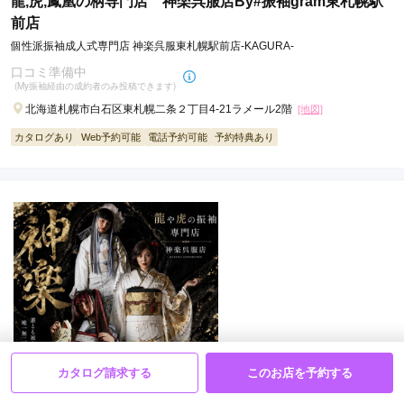
龍,虎,鳳凰の柄専門店 神楽呉服店By#振袖gram東札幌駅
前店
個性派振袖成人式専門店 神楽呉服東札幌駅前店-KAGURA-
口コミ準備中
(My振袖経由の成約者のみ投稿できます)
北海道札幌市白石区東札幌二条２丁目4-21ラメール2階
[地図]
カタログあり
Web予約可能
電話予約可能
予約特典あり
龍,虎,鳳凰の柄専門店 神楽呉服店By#振袖gram札幌琴似
カタログ請求する
このお店を予約する
店