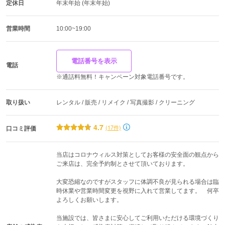
定休日
年末年始 (年末年始)
営業時間
10:00~19:00
電話番号を表示
電話
※通話料無料！キャンペーン対象電話番号です。
取り扱い
レンタル / 販売 / リメイク / 写真撮影 / クリーニング
4.7
(17件)
口コミ評価
当店はコロナウィルス対策としてお客様の安全面の観点から
ご来店は、完全予約制とさせて頂いております。

大変恐縮なのですがスタッフに体調不良が見られる場合は臨
時休業や営業時間変更を視野に入れて営業してます。　何卒
よろしくお願いします。

当施設では、皆さまに安心してご利用いただける環境づくり