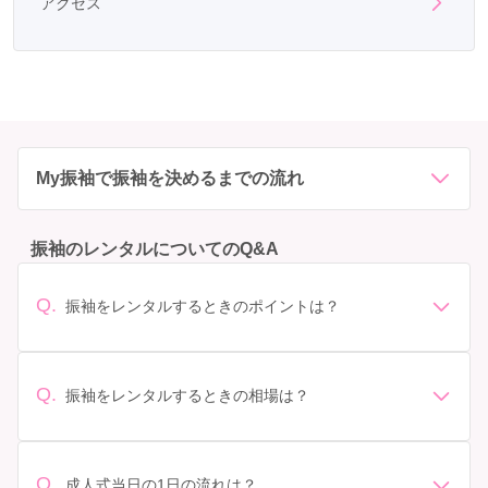
アクセス
My振袖で振袖を決めるまでの流れ
振袖のレンタルについてのQ&A
Q.
振袖をレンタルするときのポイントは？
デザイン: 好きな色や柄など自分の好みで選ぶ場合や、成
人式の会場の雰囲気に合わせてデザインを選ぶ場合など
があります。 サイズ選び: 自分の体型に合ったサイズを
Q.
振袖をレンタルするときの相場は？
選ぶことが大切です。事前に試着をし、必要であればサ
振袖のレンタル相場は店舗や地域、デザインによって異
イズ調整をお願いすることもあります。 価格: 予算に合
なりますが、一般的には10万円から30万円程度が相場と
わせてプランを選ぶことができます。また、プランやレ
されています。 高級なものやブランド物になると、それ
ンタル料金に含まれるもの（小物や帯、草履など）を確
Q.
成人式当日の1日の流れは？