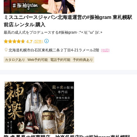
ミスユニバースジャパン北海道運営の#振袖gram 東札幌駅
前店.レンタル.購入
最高の成人式をプロデュースする#振袖gram･:*+.\(( °ω° ))/.:+
4.7
(57件)
北海道札幌市白石区東札幌二条２丁目4-21ラメール2階
[地図]
カタログあり
Web予約可能
電話予約可能
予約特典あり