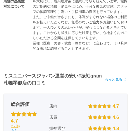
店舗の感染症
を大切にし、感染症対策に継続して取り組んでいます。館内
対策について
の定期的な清掃・消毒をはじめ、十分な換気の実施、スタッ
フの体調管理や手洗い・手指消毒の徹底を行っています。

また、ご来館の皆さまにも、体調がすぐれない場合のご利用
をお控えいただくなど、無理のないご協力をお願いしており
ます。一人ひとりの思いやりが、安心につながると考えてい
※2着目前撮り時のみ振袖は成人式レンタル振袖の金額と同額また
ます。これからも状況に応じた対策を行い、心地よくお過ご
は同額以下の振袖となります。
しいただける空間を提供してまいります。

※2着目の衣装分として1ポーズ（全身）プレゼント
業種（医療・美容・飲食・教育など）に合わせて、より具体
的な表現に調整することもできます。
※撮影時はヘアメイク着付け料金は別途かかります（ヘアメイク着
付けチェンジ料金は10,000円）
ミスユニバースジャパン運営の安い#振袖gram
もっと見る
札幌琴似店の口コミ
総合評価
4.7
店内
4.6
店員
4.7
(17件)
4.8
振袖選び