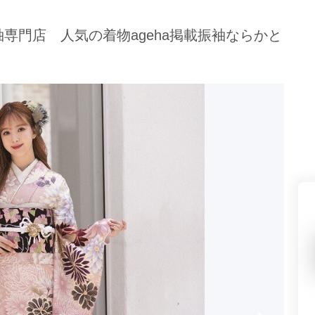
県(52)
島根県(26)
山口県(60)
袖専門店 人気の着物ageha掲載振袖ならかと
九州／沖縄
(51)
福岡県(160)
熊本県(67)
長崎県(44)
佐賀県(25)
大分県(36)
宮崎県(41)
鹿児島県(31)
沖縄県(40)