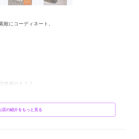
素敵にコーディネート。
のサポート！！
・横芝光町・香取市・山武市・東金市・大網白里市・八
お店の紹介をもっと見る
市・市原市・白井市・印西市・茨城県神栖市・鹿嶋市・
いています。
様にご契約を頂きました、新幹線で静岡か