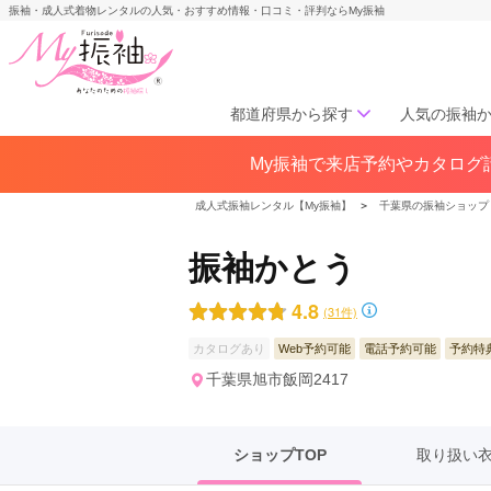
振袖・成人式着物レンタルの人気・おすすめ情報・口コミ・評判ならMy振袖
都道府県から探す
人気の振袖
My振袖で来店予約やカタログ請
北海道／東北
北海道(141)
青森県(41)
岩手
成人式振袖レンタル【My振袖】
＞
千葉県の振袖ショップ
宮城県(72)
秋田県(29)
山形県
福島県(60)
振袖かとう
4.8
(31件)
中部
愛知県(285)
静岡県(148)
カタログあり
Web予約可能
電話予約可能
予約特
岐阜県(85)
三重県(76)
長野県
千葉県旭市飯岡2417
山梨県(37)
新潟県(65)
ショップTOP
取り扱い
関西
大阪府(307)
兵庫県(195)