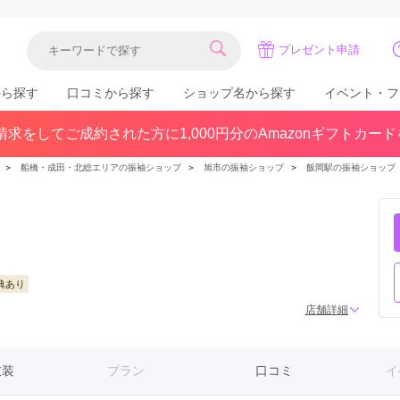
プレゼント申請
から探す
口コミから探す
ショップ名から探す
イベント・フ
求をしてご成約された方に1,000円分のAmazonギフトカー
関東
県(30)
東京都(383)
千葉県(183)
＞
船橋・成田・北総エリアの振袖ショップ
＞
旭市の振袖ショップ
＞
飯岡駅の振袖ショップ
(36)
埼玉県(246)
神奈川県(228)
茨城県(93)
群馬県(57)
栃木県(54)
北陸
石川県(57)
福井県(38)
富山県(37)
典あり
(80)
店舗詳細
衣装
プラン
口コミ
イ
中国
広島県(87)
岡山県(69)
鳥取県(29)