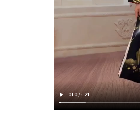
:cherry_blossom:前撮り撮
楽々:exclamation:
:cherry_blossom:成人式当日お
１）旭サンモールホテ