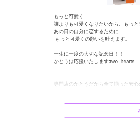
もっと可愛く
誰よりも可愛くなりたいから、もっと
あの日の自分に恋するために、
もっと可愛くの願いを叶えます。
一生に一度の大切な記念日！！
かとうは応援いたします:two_hearts:
専門店のかとうだから全て揃った安心
千葉県旭市・銚子市・匝瑳市・東庄町
街市・成田市・千葉市・浦安市・船橋
潮来市・龍ヶ崎市からもお越しいただ
ご遠方からは、岩手県のお客
らも・・・。