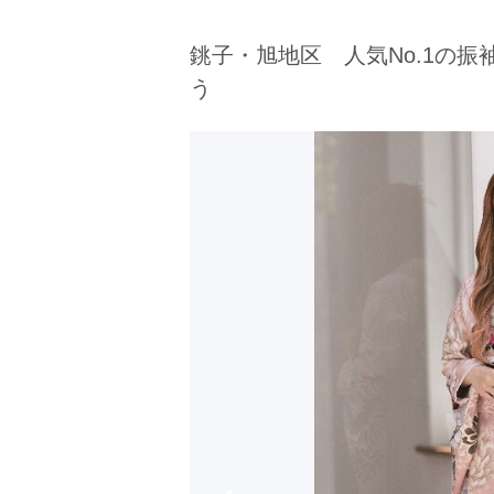
京都府(134)
滋賀県(55)
奈良
銚子・旭地区 人気No.1の振
和歌山県(36)
う
四国
香川県(44)
徳島県(23)
愛媛県
高知県(30)