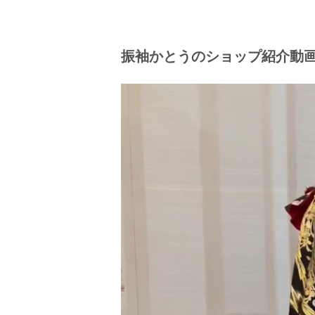
ご来店が難しいお客様には、メールや
ご確認頂きご対応していますので、お
振袖かとうのショップ紹介動
新作振袖をあなたのサイズでお仕立て
い。
お母様やお姉さまの振袖をあ
サイズ直しや帯や小物のレンタルもご
着物クリーニングもご相談くださ
ただ今早期特別特典満載！！
前撮り撮影会から成人式当日のヘアメ