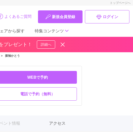
トップページへ
よくあるご質問
新規会員登録
ログイン
ェアから探す
特集コンテンツ
ドをプレゼント！
詳細へ
成人式の前撮り・後撮り特集
＞
振袖かとう
ママ振特集
個性的振袖コーディネート特集
WEBで予約
成人式レポート
電話で予約（無料）
振袖ブランド特集
口コミ優秀店舗
ベント情報
アクセス
振袖タイプ診断