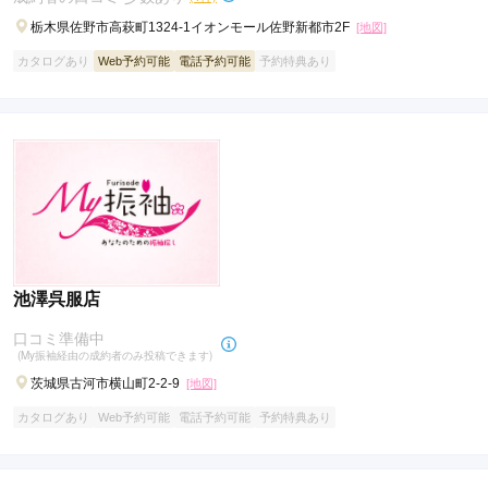
栃木県佐野市高萩町1324-1イオンモール佐野新都市2F
[地図]
カタログあり
Web予約可能
電話予約可能
予約特典あり
池澤呉服店
口コミ準備中
(My振袖経由の成約者のみ投稿できます)
茨城県古河市横山町2-2-9
[地図]
カタログあり
Web予約可能
電話予約可能
予約特典あり