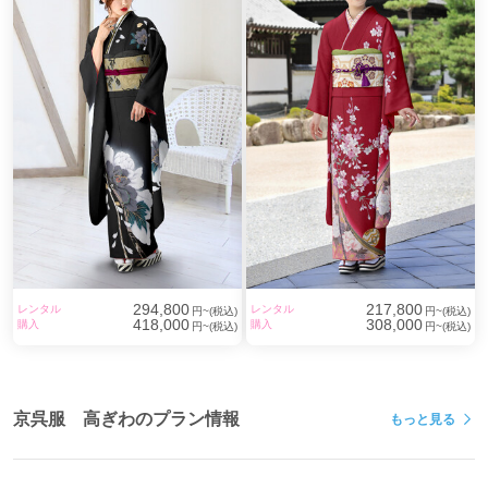
294,800
217,800
レンタル
レンタル
円~(税込)
円~(税込)
418,000
308,000
購入
購入
円~(税込)
円~(税込)
京呉服 高ぎわのプラン情報
もっと見る