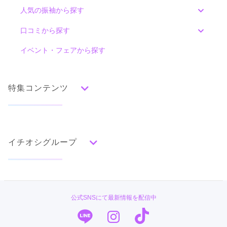
人気の振袖から探す
みんなの振袖ランキングトップ
口コミから探す
色別ランキング
イベント・フェアから探す
口コミ一覧
赤
朱
ベージュ
ピンク
オレンジ
黄
緑
水色
青
紺
紫
茶
ゴールド
シルバー
特集コンテンツ
グレー
黒
白
その他
タイプ別ランキング
成人式の前撮り・後撮り特集
古典
エレガント
キュート
クール
グラマラス
イチオシグループ
ママ振特集
レトロ
個性的振袖コーディネート特集
#振袖gram
柄別ランキング
成人式レポート
無地
花
桜
梅
菊
松
竹
牡丹
バラ
椿
PLUM
振袖ブランド特集
公式SNSにて最新情報を配信中
百合
橘
蝶
鶴
松竹梅
扇面
車
華籠
TAKAZEN
口コミ優秀店舗
熨斗
宝尽
波
雪輪
雲取り
道長取り
矢絣