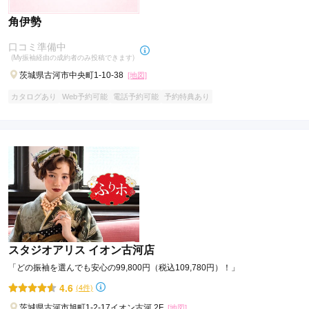
角伊勢
口コミ準備中
(My振袖経由の成約者のみ投稿できます)
茨城県古河市中央町1-10-38
[地図]
カタログあり
Web予約可能
電話予約可能
予約特典あり
スタジオアリス イオン古河店
「どの振袖を選んでも安心の99,800円（税込109,780円）！」
4.6
(4件)
茨城県古河市旭町1-2-17イオン古河 2F
[地図]