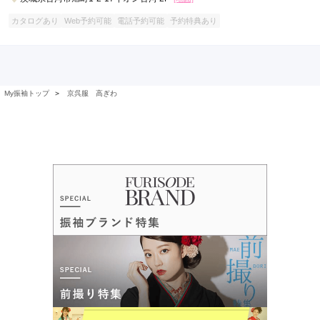
カタログあり
Web予約可能
電話予約可能
予約特典あり
My振袖トップ
＞
京呉服 高ぎわ