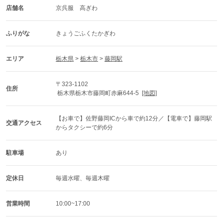
店舗名
京呉服　高ぎわ
ふりがな
きょうごふくたかぎわ
エリア
栃木県
 > 
栃木市
 > 
藤岡駅
〒323-1102
住所
 栃木県栃木市藤岡町赤麻644-5  
[地図]
【お車で】佐野藤岡ICから車で約12分／【電車で】藤岡駅
交通アクセス
からタクシーで約6分
駐車場
あり
定休日
毎週水曜、毎週木曜
営業時間
10:00~17:00