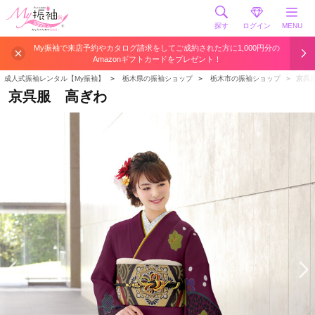
探す
ログイン
MENU
My振袖で来店予約やカタログ請求をしてご成約された方に1,000円分の
Amazonギフトカードをプレゼント！
成人式振袖レンタル【My振袖】
＞
栃木県の振袖ショップ
＞
栃木市の振袖ショップ
＞
京呉
京呉服 高ぎわ