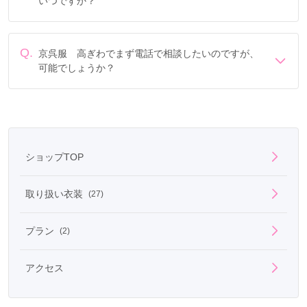
いつですか？
定休日は毎週水曜、毎週木曜です。
Q.
京呉服 高ぎわでまず電話で相談したいのですが、
可能でしょうか？
電話でのご相談は
フリーダイヤル
「0078-6013-9149」に
て承ります。
ショップTOP
取り扱い衣装
(27)
プラン
(2)
アクセス