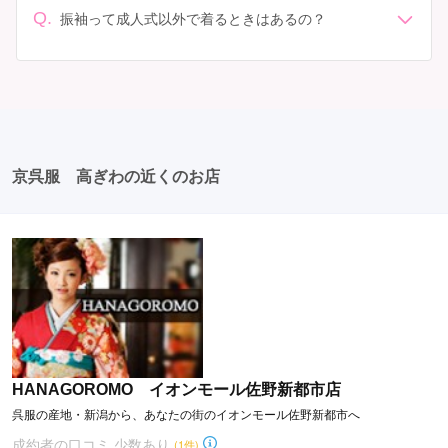
人式: 一般的に午前中に成人式が行わる場合が多いです
Q.
しょう。
振袖って成人式以外で着るときはあるの？
が、午前午後で二部制の地域もあるため、自分の市町村
はい、成人式以外でも振袖を着る機会はあります。例え
を確認しましょう。 写真撮影: 成人式の後、家族や友人
ば、家族や友人の結婚式、卒業式、初詣などがありま
との記念撮影を行うことが多いです。 帰宅: 帰宅後、振
す。 成人式以外での振袖の着用は、華やかな場に適して
袖から着替えます。振袖は当日返却せず、後日お店に返
おり、伝統的な日本の美しさを表現することができま
却しに行く場合が多いです。 同窓会: 成人式当日に同窓
す。
会が行われる場合が多いです。 二次会: 同窓会後、友人
たちとの二次会や三次会を楽しむ人もいます。
京呉服 高ぎわの近くのお店
HANAGOROMO イオンモール佐野新都市店
呉服の産地・新潟から、あなたの街のイオンモール佐野新都市へ
成約者の口コミ 少数あり
(1件)