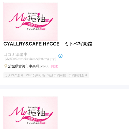
GYALLRY&CAFE HYGGE ミトベ写真館
口コミ準備中
(My振袖経由の成約者のみ投稿できます)
茨城県古河市中央町1-3-30
[地図]
カタログあり
Web予約可能
電話予約可能
予約特典あり