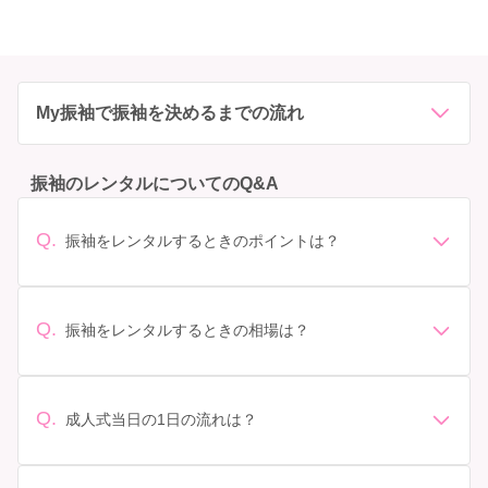
My振袖で振袖を決めるまでの流れ
振袖のレンタルについてのQ&A
Q.
振袖をレンタルするときのポイントは？
デザイン: 好きな色や柄など自分の好みで選ぶ場合や、成
人式の会場の雰囲気に合わせてデザインを選ぶ場合など
があります。 サイズ選び: 自分の体型に合ったサイズを
Q.
振袖をレンタルするときの相場は？
選ぶことが大切です。事前に試着をし、必要であればサ
振袖のレンタル相場は店舗や地域、デザインによって異
イズ調整をお願いすることもあります。 価格: 予算に合
なりますが、一般的には10万円から30万円程度が相場と
わせてプランを選ぶことができます。また、プランやレ
されています。 高級なものやブランド物になると、それ
ンタル料金に含まれるもの（小物や帯、草履など）を確
Q.
成人式当日の1日の流れは？
以上の価格になることもあります。具体的な価格はMy振
認しましょう。 期間: レンタル期間や返却のルールをし
準備: 着付け、ヘアメイクの予約はほとんどの場合が先着
袖でプランをご確認いただくか、店舗に問い合わせてみ
っかり確認しておく必要があります。 お店選び: 評判や
順の場合で、早朝からスタートする場合も多いです。 成
てください。
口コミを事前にチェックして、信頼できるお店を選びま