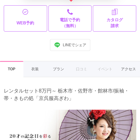
電話で予約
カタログ
WEB予約
（無料）
請求
LINEでシェア
TOP
衣装
プラン
口コミ
イベント
アクセス
レンタルセット8万円～ 栃木市・佐野市・館林市/振袖・
帯・きもの処「京呉服高ぎわ」