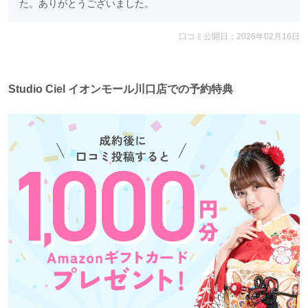
た。ありがとうございました。
す。
⑤兄弟姉妹・家族撮影も無料！
口コミ公開日：2026年02月16日
⑥振袖撮影＋ドレス撮影/お着替え2着＋ヘアチェンジ無
料！
⑦スマホ壁紙データ画像プレゼント！※ご購入画像の中か
Studio Ciel イオンモール川口店での予約特典
ら最大3枚まで
⑧3年以内、2回目振袖レンタル無料！
⑨袴レンタルパック1万円引き！
⑩クリーニング不要。そのまま返却OK！
⑪撮影時スタジオ内、静止画動画撮影OK！
⑫お友達・後輩紹介割引特典あり！
⑬お友達と一緒に撮影・ご予約もOK！
※くわしくは店舗スタッフまでお気軽にお問い合わせくだ
さい