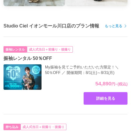
Studio Ciel イオンモール川口店のプラン情報
もっと見る
振袖レンタル
成人式当日＋前撮り・後撮り
振袖レンタル 50％OFF
My振袖を見てご予約いただいた方限定！＼
50％OFF ／ 開催期間：8/1(土)～8/31(月)
54,890
円
~
(税込)
詳細を見る
持ち込み
成人式当日＋前撮り・後撮り
振袖をお持ちで無くても、当店の衣装を着て撮影して頂けるプラン