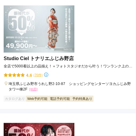
Studio Ciel トナリエふじみ野店
全店で5000着以上の品揃え！＋フォトスタジオだから叶う！ワンランク上のオ
シャレな前撮り
4.6
(70件)
埼玉県ふじみ野市うれし野2-10-87 ショッピングセンターソヨカふじみ野
タワー棟2F
[地図]
カタログあり
Web予約可能
電話予約可能
予約特典あり