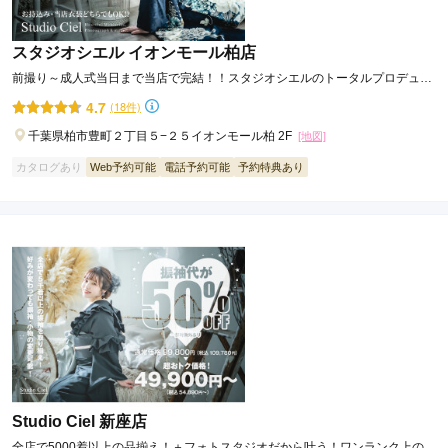
スタジオシエル イオンモール柏店
前撮り～成人式当日まで当店で完結！！スタジオシエルのトータルプロデュー
ス♡
4.7
(18件)
千葉県柏市豊町２丁目５−２５イオンモール柏 2F
[地図]
カタログあり
Web予約可能
電話予約可能
予約特典あり
Studio Ciel 新座店
全店で5000着以上の品揃え！＋フォトスタジオだから叶う！ワンランク上のオ