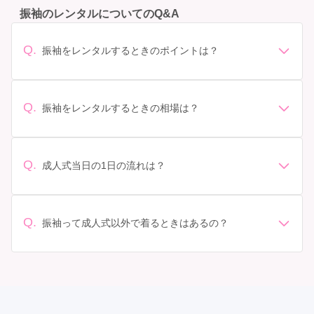
振袖のレンタルについてのQ&A
Q.
振袖をレンタルするときのポイントは？
デザイン: 好きな色や柄など自分の好みで選ぶ場合や、成
人式の会場の雰囲気に合わせてデザインを選ぶ場合など
があります。 サイズ選び: 自分の体型に合ったサイズを
Q.
振袖をレンタルするときの相場は？
選ぶことが大切です。事前に試着をし、必要であればサ
振袖のレンタル相場は店舗や地域、デザインによって異
イズ調整をお願いすることもあります。 価格: 予算に合
なりますが、一般的には10万円から30万円程度が相場と
わせてプランを選ぶことができます。また、プランやレ
されています。 高級なものやブランド物になると、それ
ンタル料金に含まれるもの（小物や帯、草履など）を確
Q.
成人式当日の1日の流れは？
以上の価格になることもあります。具体的な価格はMy振
認しましょう。 期間: レンタル期間や返却のルールをし
準備: 着付け、ヘアメイクの予約はほとんどの場合が先着
袖でプランをご確認いただくか、店舗に問い合わせてみ
っかり確認しておく必要があります。 お店選び: 評判や
順の場合で、早朝からスタートする場合も多いです。 成
てください。
口コミを事前にチェックして、信頼できるお店を選びま
人式: 一般的に午前中に成人式が行わる場合が多いです
Q.
しょう。
振袖って成人式以外で着るときはあるの？
が、午前午後で二部制の地域もあるため、自分の市町村
はい、成人式以外でも振袖を着る機会はあります。例え
を確認しましょう。 写真撮影: 成人式の後、家族や友人
ば、家族や友人の結婚式、卒業式、初詣などがありま
との記念撮影を行うことが多いです。 帰宅: 帰宅後、振
す。 成人式以外での振袖の着用は、華やかな場に適して
袖から着替えます。振袖は当日返却せず、後日お店に返
おり、伝統的な日本の美しさを表現することができま
却しに行く場合が多いです。 同窓会: 成人式当日に同窓
す。
会が行われる場合が多いです。 二次会: 同窓会後、友人