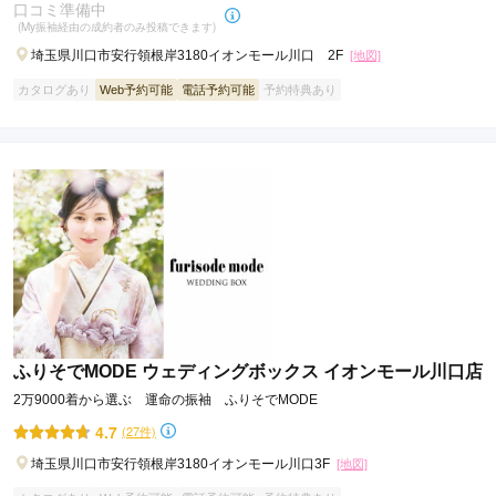
口コミ準備中
(My振袖経由の成約者のみ投稿できます)
埼玉県川口市安行領根岸3180イオンモール川口 2F
[地図]
カタログあり
Web予約可能
電話予約可能
予約特典あり
ふりそでMODE ウェディングボックス イオンモール川口店
2万9000着から選ぶ 運命の振袖 ふりそでMODE
4.7
(27件)
埼玉県川口市安行領根岸3180イオンモール川口3F
[地図]