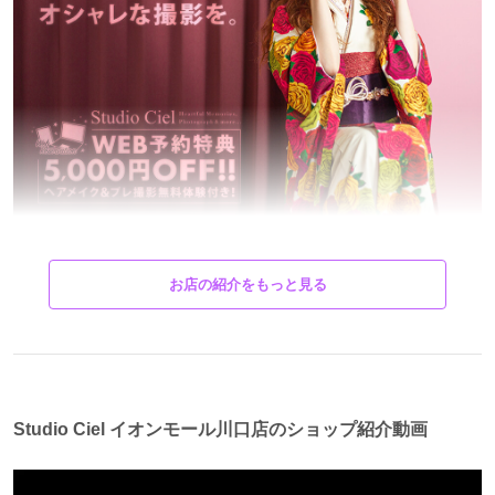
おしゃれなコーディネート。
お店の紹介をもっと見る
流行りを取り入れつつも攻めのヘアメイク。
光と影を操るスタイリッシュな撮影。
他とは一線を画すフォトスタジオとして
常に定評のある写真館スタジオシエルが
プロデュースする振袖。
Studio Ciel イオンモール川口店のショップ紹介動画
コンセプトはHave it your way. -好きにすればいい。
人と被りたくない、
そんなスタイルを貫くあなただけに、