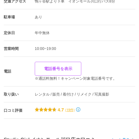
交通アクセス
鴨ヶ谷駅より下車　イオンモール川口行バス8分
タッフにお気軽にご相談いただけます！
駐車場
あり
定休日
年中無休
スタジオシエルは、手持ちカメラによる撮影で、光と空間
営業時間
10:00~19:00
を操る撮影を得意としています。
優れた感性を持つクリエイティブフォトグラファーの撮影
電話番号を表示
で、お客様の魅力を最大限に引き出します。
電話
※通話料無料！キャンペーン対象電話番号です。
取り扱い
レンタル / 販売 / 着付け / リメイク / 写真撮影
4.7
(19件)
口コミ評価
スタジオシエルでは撮影で最大限の魅力を出す為、背景や
小物にもこだわりドライフラワーやアンティーク家具、ヴ