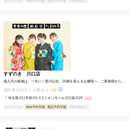
カタログあり
Web予約可能
電話予約可能
予約特典あり
すずのき 川口店
成人式の振袖は、一生に一度の記念。20歳を迎えるお嬢様へ、ご家族様から愛
情を込めた振袖を……。
成約者の口コミ 少数あり
(1件)
埼玉県川口市前川1-1-1イオンモール川口前川2F
[地図]
カタログあり
Web予約可能
電話予約可能
予約特典あり