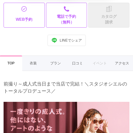
電話で予約
カタログ
WEB予約
（無料）
請求
LINEでシェア
TOP
衣装
プラン
口コミ
イベント
アクセス
前撮り～成人式当日まで当店で完結！＼スタジオシエルの
トータルプロデュース／