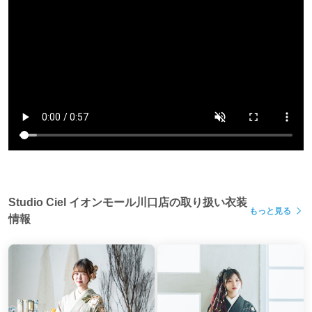
おすすめの振袖を数多く取り揃えて、
ご来店をお待ちしております。
○取り扱いブランド○
あかせあかり/桜田ひより/NICOLE by 藤田ニコル/NATURAL
BEAUTY/fururu by 假屋崎省吾/aoi/Modern Antenna/玉城ティナx紅
一点/JAPAN STYLE/九重-KOKONOE-/Coffret/Ma Minette/川栄李奈/
平 祐奈/ROLA/YUI OKADA/大島優子/marvelous/Milky Girl/EL-
DORADO/earth music & ecology/SPIRAL GIRL/Blythe/ココリボ
Studio Ciel イオンモール川口店の取り扱い衣装
もっと見る
ン/etc…
情報