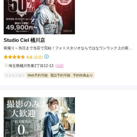
Studio Ciel 桶川店
前撮り～当日まで当店で完結！フォトスタジオならではなワンランク上の前撮
りを提供します♡
4.6
(21件)
埼玉県桶川市東2丁目12-13
[地図]
カタログあり
Web予約可能
電話予約可能
予約特典あり