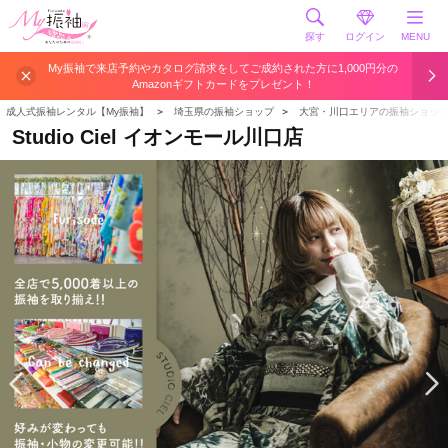
探す
ログイン
MENU
My振袖で来店予約やカタログ請求をしてご成約された方に1,000円分の
Amazonギフトカードをプレゼント！
成人式振袖レンタル【My振袖】
＞
埼玉県の振袖ショップ
＞
大宮・川口エリアの振袖ショッ
Studio Ciel イオンモール川口店