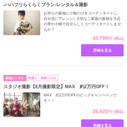
-ハハフリらくらくプラン-レンタル＆撮影
です。
数ある当店の衣装の中からお好きなものを選んで撮影しませんか？
お持ちの振袖に小物だけをコーディネートし、
自分流にアレンジ♪ 大切なご家族の振袖を当店
の帯や小物で自分らしくコーディネートしませ
んか？
43,780
円
~
(税込)
詳細を見る
振袖レンタル
前撮り・後撮りのみ
スタジオ撮影【8月撮影限定】MAX 約2万円OFF！
MAX 約2万円OFFのビッグキャンペーンで
す！！
26,620
円
~
(税込)
詳細を見る