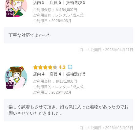
店内
5
店員
5
振袖選び
5
ご利用金額：
約154,000円
【・・振袖レンタル大展示会・・ 】
ご利用目的：
レンタル /
成人式
2027年、2028年、2029年、2030年成人式の方対象
ご利用日：2026年03月
< Web事前予約で超オトクな特典あり >
丁寧な対応でよかった
①レンタル価格より、5,000円OFF！！
②ヘアメイク＆プレ撮影会無料体験
口コミ公開日：2026年04月27日
※ステキなヘアメイク、お気に入りのコーディネートで撮
影した画像データをLINEでプレゼント♪
4.3
店内
4
店員
4
振袖選び
5
試着来店予約＆ご見学は、店舗一覧より、LINEでのお問い
ご利用金額：
約171,000円
合わせor店舗WEB予約にて受付中！
ご利用目的：
レンタル /
成人式
ご利用日：2026年02月
※振袖大展示会の日程は、各店大変混み合うことが予想さ
楽しく試着もさせて頂き、娘も気に入った着物があったのでお
れますので、
願いさせていただきました。
事前に試着来店予約を頂くとスムーズにご案内させていた
だきます。
口コミ公開日：2026年03月03日