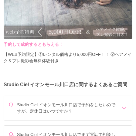
Studio Ciel イオンモール川口店
Studio Ciel ソヨカふじみ野店
Studio Ciel 桶川店
【山梨】
予約して成約するともらえる！
Studio Ciel 石和店
Studio Ciel 山梨中央店
【WEB予約限定】①レンタル価格より5,000円OFF！！ ②ヘアメイ
ク＆プレ撮影会無料体験付き！
Studio ciel 甲斐敷島店
【大阪】
Studio Ciel イオンモール川口店に関するよくあるご質問
Studio Ciel 狭山店
Q.
Studio Ciel イオンモール川口店で予約をしたいので
Studio Ciel 羽曳野店
すが、定休日はいつですか？
Studio Ciel イオン北千里店
定休日は年中無休です。
Studio Ciel 高槻店
Q.
Studio Ciel イオンモール川口店でまず電話で相談し
【兵庫】