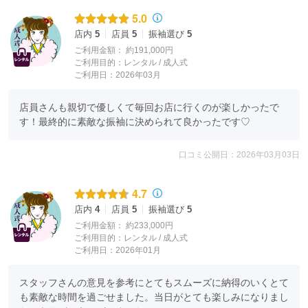
さらに！
5.0
★成人式当日お支度無料！
※14万円以上ご成約での特典です
店内
5
店員
5
振袖選び
5
★前撮り支度付き！
ご利用金額：
約191,000円
ご利用目的：
レンタル /
成人式
※撮影料＋ヘアメイク＋着付け(通常税別9,800円)が無
ご利用日：2026年03月
料！！
★お着替え2着＋ヘアチェンジ無料！
店員さんも親切で優しくて毎回お店に行くのが楽しかったで
ドレス写真は、キャビネサイズの写真1枚(フレーム付き)プ
す！最終的に素敵な振袖に決められて良かったです♡
レゼント！！
口コミ公開日：2026年03月03日
プレミアム 13大特典付き！！！！
①着物、帯、重ね衿、帯締め、帯揚げ、草履バック等、
4.7
おしゃれな小物がすべて揃う安心レンタル♪
店内
4
店員
5
振袖選び
5
②着付けに必要な着付けセット13点も無料！
ご利用金額：
約233,000円
③スタジオにての前撮り撮影料＋着付け＋ヘアメイク(通常
ご利用目的：
レンタル /
成人式
価格9,800円)が無料！
ご利用日：2026年01月
④前撮り時の髪飾りも無料で付いてるので撮影時は手ぶら
で来店OK！
スタッフさんの意見を参考にとてもスムーズに納得のいくとて
も素敵な時間を過ごせました。当日がとても楽しみになりまし
もちろんお持ち込みの髪飾りでも対応させていただきま