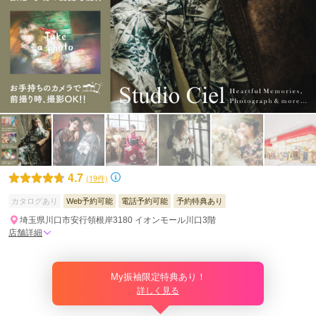
4.7
(19件)
カタログあり
Web予約可能
電話予約可能
予約特典あり
埼玉県川口市安行領根岸3180 イオンモール川口3階
店舗詳細
My振袖限定特典あり！
詳しく見る