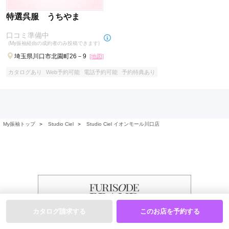
特選呉服 うちやま
口コミ準備中
(My振袖経由の成約者のみ投稿できます)
埼玉県川口市北園町26－9
[地図]
カタログあり
Web予約可能
電話予約可能
予約特典あり
My振袖トップ
＞
Studio Ciel
＞
Studio Ciel イオンモール川口店
カタログ請求する
このお店を予約する