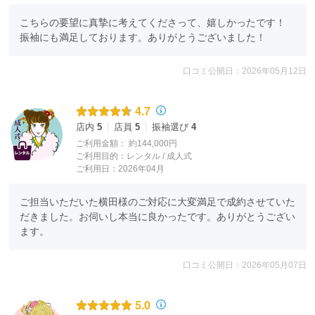
こちらの要望に真摯に考えてくださって、嬉しかったです！

振袖にも満足しております。ありがとうございました！
口コミ公開日：2026年05月12日
4.7
店内
5
店員
5
振袖選び
4
ご利用金額：
約144,000円
ご利用目的：
レンタル /
成人式
ご利用日：2026年04月
ご担当いただいた横田様のご対応に大変満足で成約させていた
だきました。お伺いし本当に良かったです。ありがとうござい
ます。
口コミ公開日：2026年05月07日
イオンモール川口の3階にあるサイゼリヤ前
赤い看板が目印のスタジオです。
5.0