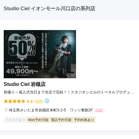
たちとの二次会や三次会を楽しむ人もいます。
Studio Ciel イオンモール川口店の系列店
Studio Ciel 岩槻店
前撮り～成人式当日まで当店で完結！！スタジオシエルのトータルプロデュー
ス♡
4.6
(32件)
埼玉県さいたま市岩槻区本町3-2-5 ワッツ東館2F
[地図]
カタログあり
Web予約可能
電話予約可能
予約特典あり