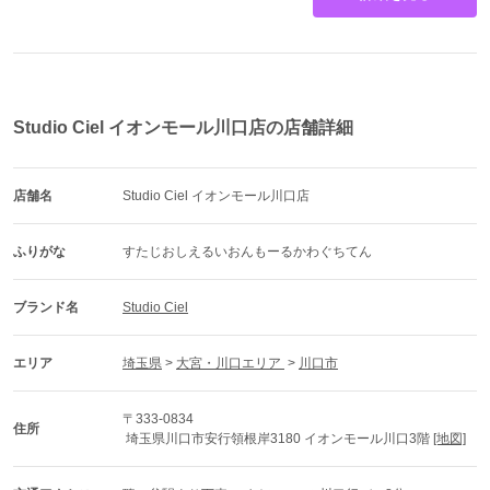
Studio Ciel イオンモール川口店の店舗詳細
古典・モダン・レトロ・トレンド・ブランドなど数多く取
り扱いしております。
お好みのカラーからお探しすることも可能です！
店舗名
Studio Ciel イオンモール川口店
帯や小物も充実しているので好きなコーディネートが楽し
めます。
ふりがな
すたじおしえるいおんもーるかわぐちてん
ブランド名
Studio Ciel
エリア
埼玉県
 > 
大宮・川口エリア 
 > 
川口市
〒333-0834
専属のヘアメイクスタッフがご希望の髪型を作り上げま
住所
 埼玉県川口市安行領根岸3180 イオンモール川口3階 
[地図]
す。
どんなのが似合うかわからない！という方も経験豊富なス