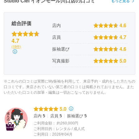
Studio Ciel イオンモール川口店の口コミ
もっと見る
ィンテージ小物などお洒落な雑貨を取り揃えています。
総合評価
4.6
店内
4.7
店員
4.7
(19件)
4.6
振袖選び
5.0
写真撮影
※これらの口コミは実際にMy振袖を利用して、来店予約・成約をした方たちの
口コミです。来店されていない第三者の口コミは掲載されておりません。また
いただいた口コミの加筆・編集は一切おこなっておりません。
5.0
店内
5
店員
5
振袖選び
5
ご利用金額：
約260,000円
ご利用目的：
レンタル /
成人式
ご利用日：2026年04月