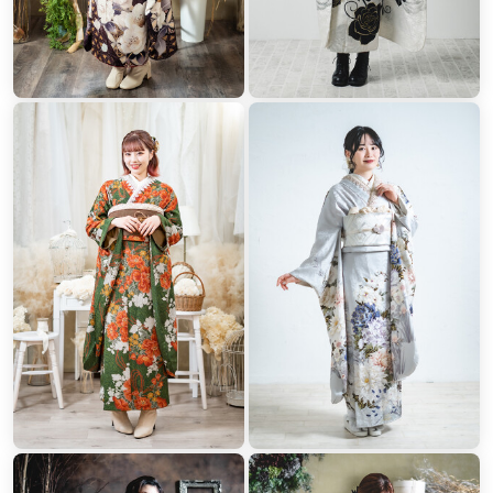
～全店スタジオ完備で、ワンランク上のおしゃれな
前撮りが可能～
＼前撮り時お手持ちのカメラや携帯で
の撮影OK／
※三脚を使っての撮影はご遠慮いただいております。