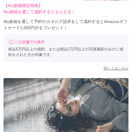
【東京】
【My振袖限定特典】
My振袖を通じて成約するともらえる！
Studio Ciel 福生店
My振袖を通して予約やカタログ請求をして成約するとAmazonギフ
トカード1,000円分をプレゼント！
【千葉】
この店舗での条件
スタジオシエル マリンピア稲毛海岸店
税込6万円以上の成約、または税込1万円以上の写真撮影のみのご成
約をされた方が対象です。
スタジオシエル 我孫子店
スタジオシエル イオンモール柏店
詳しくはこちら
スタジオシエル 四街道店
Studio Ciel イオンタウンおゆみ野店
Studio Ciel BIGHOPガーデンモール印西店
スタジオシエル 鎌ヶ谷店
【埼玉】
Studio Ciel 岩槻店
Studio Ciel 新座店