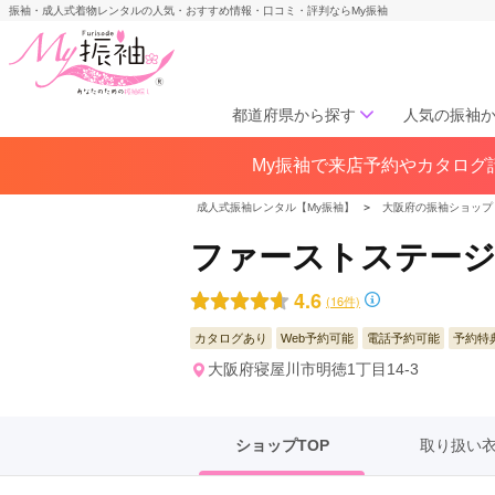
振袖・成人式着物レンタルの人気・おすすめ情報・口コミ・評判ならMy振袖
都道府県から探す
人気の振袖
My振袖で来店予約やカタログ請
北海道／東北
北海道(141)
青森県(41)
岩手
成人式振袖レンタル【My振袖】
＞
大阪府の振袖ショップ
宮城県(72)
秋田県(29)
山形県
ファーストステージ
福島県(60)
4.6
(16件)
中部
カタログあり
Web予約可能
電話予約可能
予約特
愛知県(285)
静岡県(148)
大阪府寝屋川市明徳1丁目14-3
岐阜県(85)
三重県(76)
長野県
山梨県(37)
新潟県(65)
ショップTOP
取り扱い
関西
大阪府(307)
兵庫県(195)