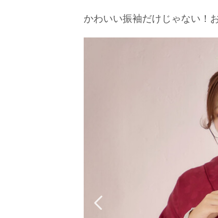
京都府(134)
滋賀県(55)
奈良
かわいい振袖だけじゃない！
和歌山県(36)
四国
香川県(44)
徳島県(23)
愛媛県
高知県(30)