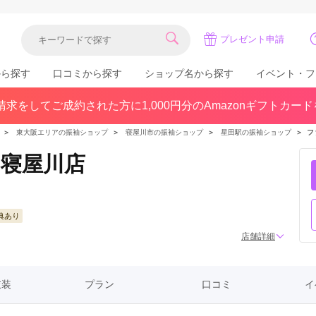
プレゼント申請
から探す
口コミから探す
ショップ名から探す
イベント・フ
求をしてご成約された方に1,000円分のAmazonギフトカー
関東
県(30)
東京都(383)
千葉県(183)
＞
東大阪エリアの振袖ショップ
＞
寝屋川市の振袖ショップ
＞
星田駅の振袖ショップ
＞
フ
(36)
埼玉県(246)
神奈川県(228)
寝屋川店
茨城県(93)
群馬県(57)
栃木県(54)
北陸
典あり
石川県(57)
福井県(38)
富山県(37)
店舗詳細
(80)
衣装
プラン
口コミ
イ
中国
広島県(87)
岡山県(69)
鳥取県(29)