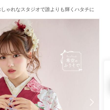
県(52)
島根県(26)
山口県(60)
おしゃれなスタジオで誰よりも輝くハタチに
九州／沖縄
(51)
福岡県(160)
熊本県(67)
長崎県(44)
佐賀県(25)
大分県(36)
宮崎県(41)
鹿児島県(31)
沖縄県(40)