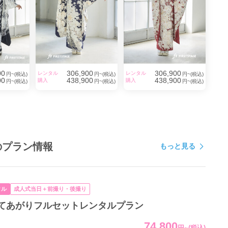
00
306,900
306,900
レンタル
レンタル
円~(税込)
円~(税込)
円~(税込)
00
438,900
438,900
購入
購入
円~(税込)
円~(税込)
円~(税込)
のプラン情報
もっと見る
タル
成人式当日＋前撮り・後撮り
てあがりフルセットレンタルプラン
74,800
円
~
(税込)