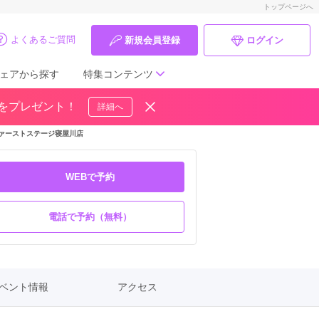
トップページへ
よくあるご質問
新規会員登録
ログイン
ェアから探す
特集コンテンツ
ドをプレゼント！
詳細へ
成人式の前撮り・後撮り特集
ァーストステージ寝屋川店
ママ振特集
WEBで予約
個性的振袖コーディネート特集
電話で予約（無料）
成人式レポート
振袖ブランド特集
口コミ優秀店舗
ベント情報
アクセス
振袖タイプ診断