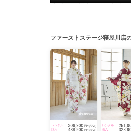
ファーストステージ寝屋川店
306,900
251,9
レンタル
レンタル
円~(税込)
438,900
328,9
購入
購入
円~(税込)