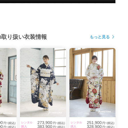
の取り扱い衣装情報
もっと見る
00
273,900
251,900
レンタル
レンタル
円~(税込)
円~(税込)
円~(税込)
00
383,900
328,900
購入
購入
円~(税込)
円~(税込)
円~(税込)