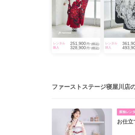
251,900
361,9
レンタル
レンタル
円~(税込)
328,900
493,9
購入
購入
円~(税込)
ファーストステージ寝屋川店
振袖レン
お仕立