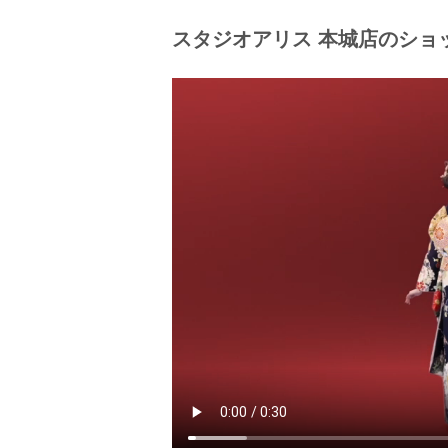
＼京友禅競技大会 受賞柄振袖に新作
スタジオアリス 本城店のショ
専門家に認められた振袖
傑作揃いの受賞柄振袖を要チェック！
受賞柄ももちろん、追加費用一切なし
国から「伝統的工芸品」として認めら
美しさを競う大会で、厳しい審美眼を
専門家の方のお墨付きを得た振袖は必
＊＊＊＊＊＊＊＊＊＊＊＊＊＊＊＊＊
スタジオアリスの成人式革命“ふりホは
「価格総合満足度№1」
「自分に合う振袖を見つけられた振袖
「振袖にトレンド感がある振袖レンタ
「スタッフ対応総合満足度№1」
「利用しやすさ総合満足度№1」
【調査概要】振袖レンタルサービス利
ンドアソシェイツ■調査手法：インター