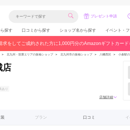
プレゼント申請
から探す
口コミから探す
ショップ名から探す
イベント・フ
求をしてご成約された方に1,000円分のAmazonギフトカー
関東
県(30)
東京都(383)
千葉県(183)
＞
北九州・筑豊エリアの振袖ショップ
＞
北九州市の振袖ショップ
＞
八幡西区
＞
小倉駅の
(36)
埼玉県(246)
神奈川県(228)
城店
茨城県(93)
群馬県(57)
栃木県(54)
北陸
典あり
石川県(57)
福井県(38)
富山県(37)
店舗詳細
(80)
衣装
プラン
口コミ
イ
中国
広島県(87)
岡山県(69)
鳥取県(29)