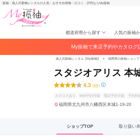
振袖・成人式着物レンタルの人気・おすすめ情報・口コミ・評判ならMy振袖
都道府県から探す
人気の振袖
My振袖で来店予約やカタログ請
北海道／東北
北海道(141)
青森県(41)
岩手
成人式振袖レンタル【My振袖】
＞
福岡県の振袖ショップ
宮城県(72)
秋田県(29)
山形県
スタジオアリス 本
福島県(60)
4.3
(3件)
中部
カタログあり
Web予約可能
電話予約可能
予約特
愛知県(285)
静岡県(148)
福岡県北九州市八幡西区本城1-19-20
岐阜県(85)
三重県(76)
長野県
山梨県(37)
新潟県(65)
ショップTOP
取り扱い
関西
大阪府(307)
兵庫県(195)