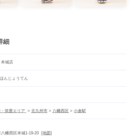
詳細
 本城店
ほんじょうてん
・筑豊エリア 
 > 
北九州市
 > 
八幡西区
 > 
小倉駅
幡西区本城1-19-20  
[地図]