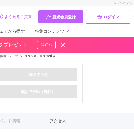
トップページへ
よくあるご質問
新規会員登録
ログイン
ェアから探す
特集コンテンツ
ドをプレゼント！
詳細へ
成人式の前撮り・後撮り特集
振袖ショップ
＞
スタジオアリス 本城店
ママ振特集
WEBで予約
個性的振袖コーディネート特集
成人式レポート
電話で予約（無料）
振袖ブランド特集
口コミ優秀店舗
ベント情報
アクセス
振袖タイプ診断