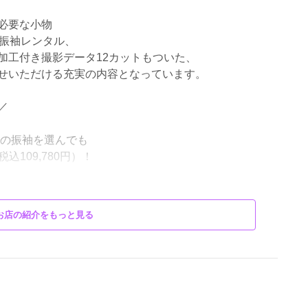
成人式革命“ふりホ”
必要な小物
で振袖レンタル、
加工付き撮影データ12カットもついた、
せいただける充実の内容となっています。
／
どの振袖を選んでも
込109,780円）！
お店の紹介をもっと見る
ィネート済み振袖レンタル9点セット
＊＊＊＊＊