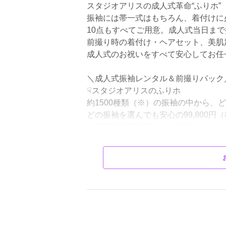
スタジオアリスの
振袖には帯一式はもちろん、着付けに
10点もすべてご用意。成人式当日ま
前撮り時の着付け・ヘアセット、美肌
成人式のお祝いをすべて安心してお任
＼成人式振袖レンタル＆前撮りパック
☟スタジオアリスのふりホ
約1500種類（※）の振袖の中から、
どの振袖を選んでも安心の99,800円（税
※2026年1月10日（土）時点
✅前撮り＋着付け＋ヘアセット
✅着付け小物10点セット
✅振袖、帯、小物までトータルコーデ
✅安心の後払いシステム！
✅もしものときはキャンセル可能！
＊＊＊＊＊＊＊＊＊＊＊＊＊＊＊＊＊