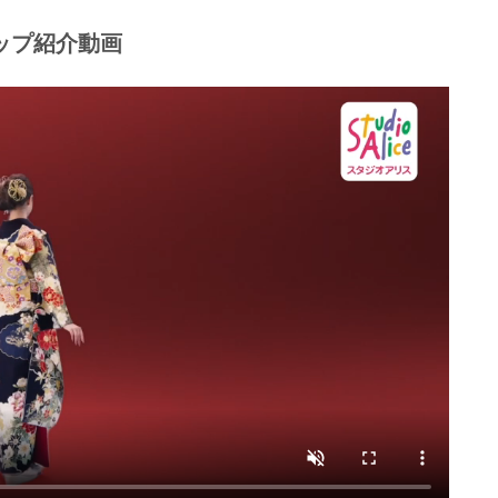
登場／
ップ紹介動画
！
れた京友禅の技法、
持つ
見です。
＊＊＊＊＊
6つの№1”
レンタルサービス№1」
ルサービス№1」
用者満足度調査■調査主体：株式会社マーケティングア
ネット調査■サンプル数：828人■調査企業数：13社■調