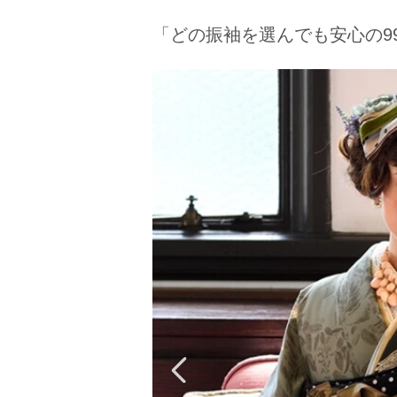
京都府(134)
滋賀県(55)
奈良
「どの振袖を選んでも安心の99,
和歌山県(36)
四国
香川県(44)
徳島県(23)
愛媛県
高知県(30)