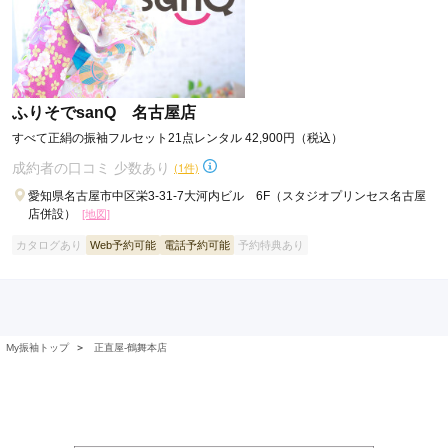
ふりそでsanQ 名古屋店
すべて正絹の振袖フルセット21点レンタル 42,900円（税込）
成約者の口コミ 少数あり
(1件)
愛知県名古屋市中区栄3-31-7大河内ビル 6F（スタジオプリンセス名古屋
店併設）
[地図]
カタログあり
Web予約可能
電話予約可能
予約特典あり
My振袖トップ
＞
正直屋-鶴舞本店