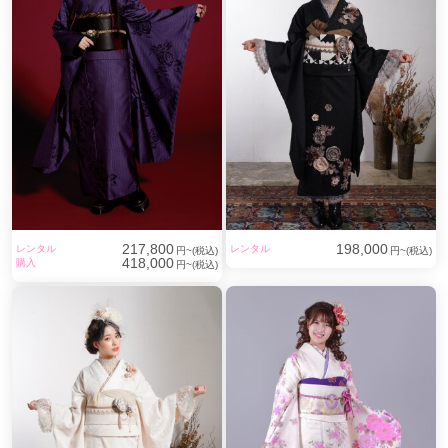
もちろん着用後のアフターケアもしっかりとサポートいた
します。安心して式当日を迎えていただけます
最新のヘア・メイクにネイル、それに髪飾り・重ね衿・帯
〆・帯揚げ・草履バッグ・ショール等、あなたのこだわり
コーディネートのお手伝いをさせていただきます。そし
て、一番のお気に入りを見つけてください。
楽しみいっぱいの成人式 あなたはどんなヘアでアピール
しますか？
217,800
198,000
レンタル
レンタル
円~(税込)
円~(税込)
写真撮影用のネイルレンタルを2,200円（税込）でご用意し
418,000
購入
円~(税込)
ております。
※成人式当日のレンタルはいたしておりません。
14ポーズデジタルフォトアルバムをご注文の方には、デジ
タルCD（100カット入り）をプレゼント