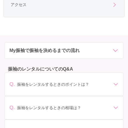
アクセス
My振袖で振袖を決めるまでの流れ
振袖のレンタルについてのQ&A
Q.
振袖をレンタルするときのポイントは？
デザイン: 好きな色や柄など自分の好みで選ぶ場合や、成
人式の会場の雰囲気に合わせてデザインを選ぶ場合など
があります。 サイズ選び: 自分の体型に合ったサイズを
Q.
振袖をレンタルするときの相場は？
選ぶことが大切です。事前に試着をし、必要であればサ
振袖のレンタル相場は店舗や地域、デザインによって異
イズ調整をお願いすることもあります。 価格: 予算に合
なりますが、一般的には10万円から30万円程度が相場と
わせてプランを選ぶことができます。また、プランやレ