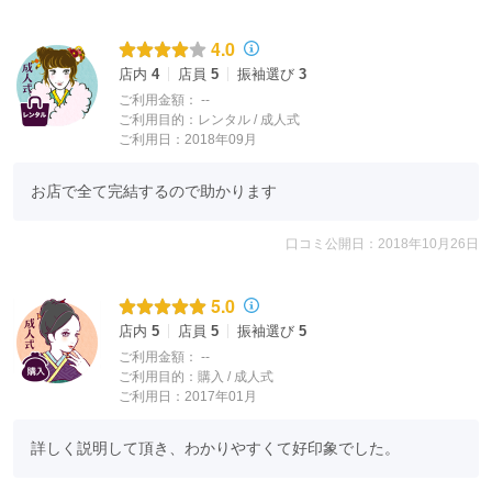
4.0
店内
4
店員
5
振袖選び
3
ご利用金額：
--
ご利用目的：
レンタル /
成人式
ご利用日：2018年09月
お店で全て完結するので助かります
口コミ公開日：2018年10月26日
5.0
店内
5
店員
5
振袖選び
5
ご利用金額：
--
ご利用目的：
購入 /
成人式
ご利用日：2017年01月
詳しく説明して頂き、わかりやすくて好印象でした。