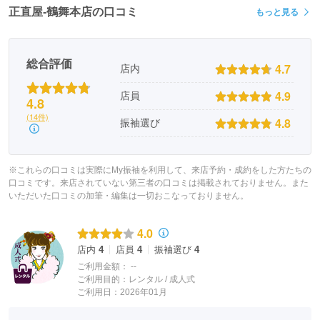
正直屋-鶴舞本店の口コミ
もっと見る
総合評価
4.7
店内
4.9
店員
4.8
(14件)
4.8
振袖選び
※これらの口コミは実際にMy振袖を利用して、来店予約・成約をした方たちの
口コミです。来店されていない第三者の口コミは掲載されておりません。また
いただいた口コミの加筆・編集は一切おこなっておりません。
4.0
店内
4
店員
4
振袖選び
4
ご利用金額：
--
ご利用目的：
レンタル /
成人式
ご利用日：2026年01月