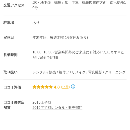
JR・地下鉄「鶴舞」駅　下車　鶴舞図書館方面　南へ徒歩1
交通アクセス
0分
駐車場
あり
定休日
年末年始、毎週木曜 (お盆休みあり)
10:00~18:30 (営業時間外のご来店にも対応いたします※た
営業時間
だし完全予約制)
取り扱い
レンタル / 販売 / 着付け / リメイク / 写真撮影 / クリーニング
4.8
(14件)
口コミ評価
口コミ優秀店
2015上半期
舗賞
2016下半期レンタル・販売部門