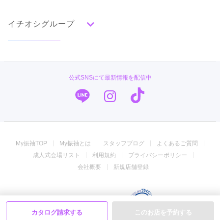
タイプ別ランキング
成人式の前撮り・後撮り特集
古典
エレガント
キュート
クール
グラマラス
イチオシグループ
ママ振特集
レトロ
個性的振袖コーディネート特集
TAKAZEN
柄別ランキング
成人式レポート
無地
花
桜
梅
菊
松
竹
牡丹
バラ
椿
キモノハーツ／kimono hearts
振袖ブランド特集
公式SNSにて最新情報を配信中
百合
橘
蝶
鶴
松竹梅
扇面
車
華籠
振袖専門店 オンディーヌ
口コミ優秀店舗
熨斗
宝尽
波
雪輪
雲取り
道長取り
矢絣
幾何学
市松
縞
その他
PLUM
振袖タイプ診断
ジョイフル恵利
My振袖TOP
My振袖とは
スタッフブログ
よくあるご質問
振袖館COCOL
成人式会場リスト
利用規約
プライバシーポリシー
うめおか
会社概要
新規店舗登録
#振袖gram
© 2008-2026 My振袖
カタログ請求する
このお店を予約する