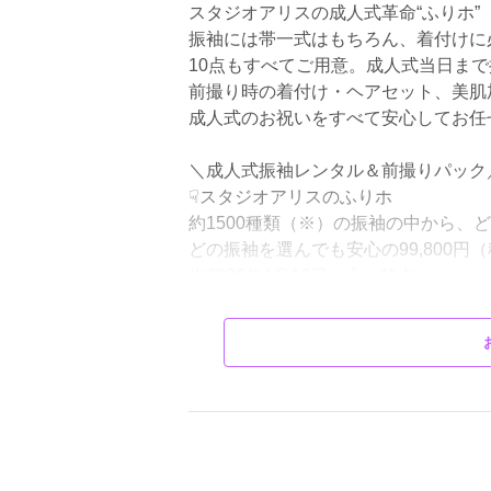
スタジオアリスの
振袖には帯一式はもちろん、着付けに
10点もすべてご用意。成人式当日ま
前撮り時の着付け・ヘアセット、美肌
成人式のお祝いをすべて安心してお任
＼成人式振袖レンタル＆前撮りパック
☟スタジオアリスのふりホ
約1500種類（※）の振袖の中から、
どの振袖を選んでも安心の99,800円（税
※2026年1月10日（土）時点
✅前撮り＋着付け＋ヘアセット
✅着付け小物10点セット
✅振袖、帯、小物までトータルコーデ
✅安心の後払いシステム！
✅もしものときはキャンセル可能！
＊＊＊＊＊＊＊＊＊＊＊＊＊＊＊＊＊