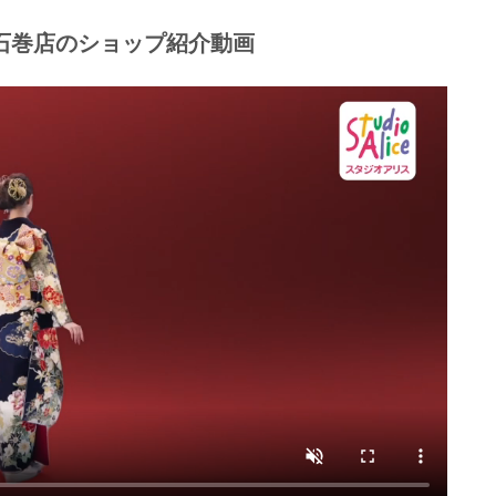
登場／
石巻店のショップ紹介動画
！
れた京友禅の技法、
持つ
見です。
＊＊＊＊＊
6つの№1”
レンタルサービス№1」
ルサービス№1」
用者満足度調査■調査主体：株式会社マーケティングア
ネット調査■サンプル数：828人■調査企業数：13社■調