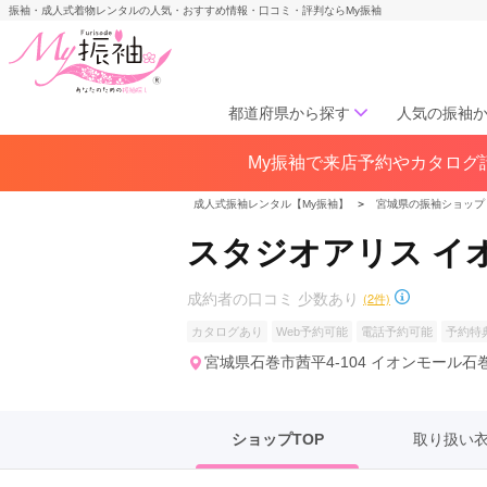
振袖・成人式着物レンタルの人気・おすすめ情報・口コミ・評判ならMy振袖
都道府県から探す
人気の振袖
My振袖で来店予約やカタログ請
北海道／東北
北海道(141)
青森県(41)
岩手
成人式振袖レンタル【My振袖】
＞
宮城県の振袖ショップ
宮城県(72)
秋田県(29)
山形県
スタジオアリス イ
福島県(60)
成約者の口コミ 少数あり
(2件)
中部
カタログあり
Web予約可能
電話予約可能
予約特
愛知県(285)
静岡県(148)
宮城県石巻市茜平4-104 イオンモール石巻
岐阜県(85)
三重県(76)
長野県
山梨県(37)
新潟県(65)
ショップTOP
取り扱い
関西
大阪府(307)
兵庫県(195)