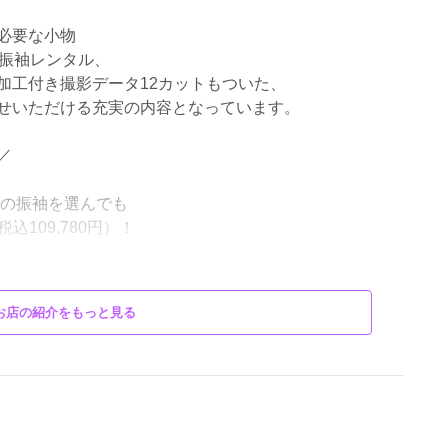
成人式革命“ふりホ”
必要な小物
で振袖レンタル、
加工付き撮影データ12カットもついた、
せいただける充実の内容となっています。
／
どの振袖を選んでも
込109,780円）！
お店の紹介をもっと見る
ィネート済み振袖レンタル9点セット
＊＊＊＊＊