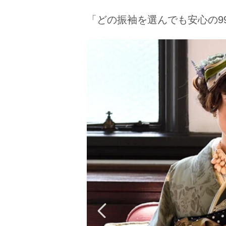
京都府(134)
滋賀県(55)
奈良
「どの振袖を選んでも安心の99,
和歌山県(36)
四国
香川県(44)
徳島県(23)
愛媛県
高知県(30)