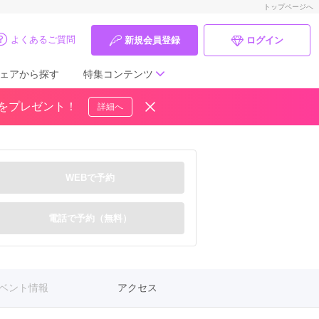
トップページへ
よくあるご質問
新規会員登録
ログイン
ェアから探す
特集コンテンツ
ドをプレゼント！
詳細へ
成人式の前撮り・後撮り特集
ママ振特集
WEBで予約
個性的振袖コーディネート特集
成人式レポート
電話で予約（無料）
振袖ブランド特集
口コミ優秀店舗
ベント情報
アクセス
振袖タイプ診断