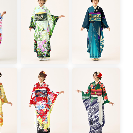
＊＊＊＊＊
登場／
！
れた京友禅の技法、
持つ
見です。
＊＊＊＊＊