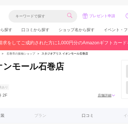
プレゼント申請
から探す
口コミから探す
ショップ名から探す
イベント・フ
求をしてご成約された方に1,000円分のAmazonギフトカー
関東
県(30)
東京都(383)
千葉県(183)
＞
石巻市の振袖ショップ
＞
スタジオアリス イオンモール石巻店
(36)
埼玉県(246)
神奈川県(228)
オンモール石巻店
茨城県(93)
群馬県(57)
栃木県(54)
北陸
典あり
石川県(57)
福井県(38)
富山県(37)
 2F
店舗詳細
(80)
衣装
プラン
口コミ
イ
中国
広島県(87)
岡山県(69)
鳥取県(29)