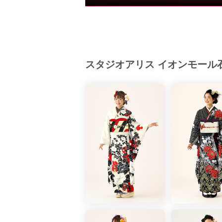
査期間：2025年1月17日～2025年
成人に関するイベントに参加、且つ振
る方を抽出し満足度を聴取。＊同率1
スタジオアリスの成人式革命“ふりホ”
振袖には帯一式はもちろん、着付けに
スタジオアリス イオンモール
10点もすべてご用意。成人式当日ま
前撮り時の着付け・ヘアセット、本格
撮影データもついた、成人式のお祝い
お任せいただける充実の内容となって
＼成人式振袖レンタル＆前撮りパック
☟スタジオアリスのふりホ
約1500種類の振袖の中から、どの振
追加料金一切なしの安心の一律価格！99,
✅前撮り＋着付け＋ヘアセット
✅着付け小物10点セット
✅振袖、帯、小物までトータルコーデ
✅安心の後払いシステム！