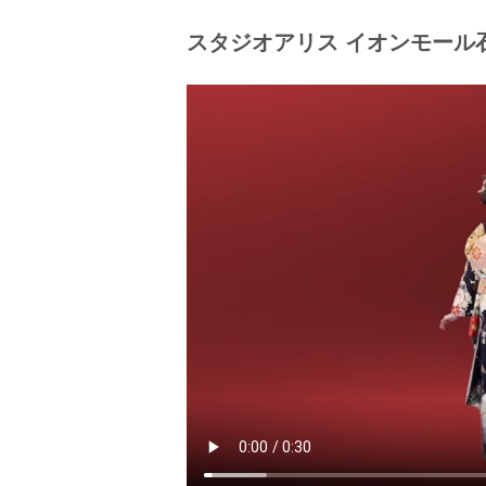
＼京友禅競技大会 受賞柄振袖に新作
スタジオアリス イオンモール
専門家に認められた振袖
傑作揃いの受賞柄振袖を要チェック！
受賞柄ももちろん、追加費用一切なし
国から「伝統的工芸品」として認めら
美しさを競う大会で、厳しい審美眼を
専門家の方のお墨付きを得た振袖は必
＊＊＊＊＊＊＊＊＊＊＊＊＊＊＊＊＊
スタジオアリスの成人式革命“ふりホは
「価格総合満足度№1」
「自分に合う振袖を見つけられた振袖
「振袖にトレンド感がある振袖レンタ
「スタッフ対応総合満足度№1」
「利用しやすさ総合満足度№1」
【調査概要】振袖レンタルサービス利
ンドアソシェイツ■調査手法：インター