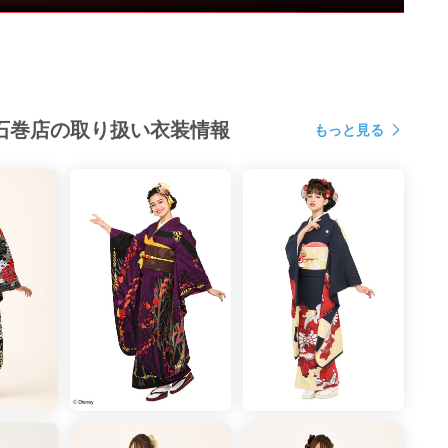
1月26日■調査対象者：全国の18～25歳女性で、成人式及び
袖レンタル実施者のうち、各企業を実際に利用経験があ
位
必要な小物
石巻店の取り扱い衣装情報
もっと見る
で振袖レンタル、
的なアルバムや
をすべて安心して
います。
／
袖を選んでも
800円（税込109,780円）！
ィネート済み振袖レンタル9点セット