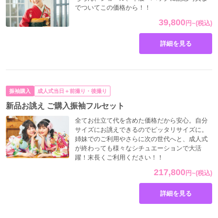
でついてこの価格から！！
39,800
円
~
(税込)
詳細を見る
振袖購入
成人式当日＋前撮り・後撮り
新品お誂え ご購入振袖フルセット
全てお仕立て代を含めた価格だから安心。自分
サイズにお誂えできるのでピッタリサイズに。
姉妹でのご利用やさらに次の世代へと、成人式
が終わっても様々なシチュエーションで大活
躍！末長くご利用ください！！
217,800
円
~
(税込)
詳細を見る