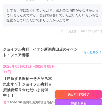
※成人式振袖16万5千円（税込）以上
ご契約の
方に限ります。
とても丁寧に対応していただき、選ぶのに時間がかなりかかっ
※お1組様1回限りとなります。、
てしまったのですが、笑顔で接客していただいたりいろいろな
提案をしていただけてありがたかったです
口コミ公開日：2026年05月26日
ジョイフル恵利 イオン新潟青山店のイベン
もっと見る
ト・フェア情報
2026年08月01日〜2026年08月
31日
※詳しくは店舗にご確認ください。
【勝負する振袖ーそろそろ本
気出す？】ジョイフル恵利☆
振袖夏祭り☆ただいま開催
あと25日で
終了
中！！
〒950-2002 新潟県 新潟市西区青山2-
詳細を見る