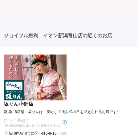
ば、家族や友人の結婚式、卒業式、初詣などがありま
との記念撮影を行うことが多いです。 帰宅: 帰宅後、振
す。 成人式以外での振袖の着用は、華やかな場に適して
袖から着替えます。振袖は当日返却せず、後日お店に返
おり、伝統的な日本の美しさを表現することができま
却しに行く場合が多いです。 同窓会: 成人式当日に同窓
す。
会が行われる場合が多いです。 二次会: 同窓会後、友人
たちとの二次会や三次会を楽しむ人もいます。
ジョイフル恵利 イオン新潟青山店の近くのお店
※きもの講習会、無地袴は、
坂りん小針店
一部対象外エリアがございます。
新潟に6店舗 坂りんは、安心して成人式の日を迎えられるお店です!
口コミ準備中
(My振袖経由の成約者のみ投稿できます)
新潟県新潟市西区小針5-8-16
[地図]