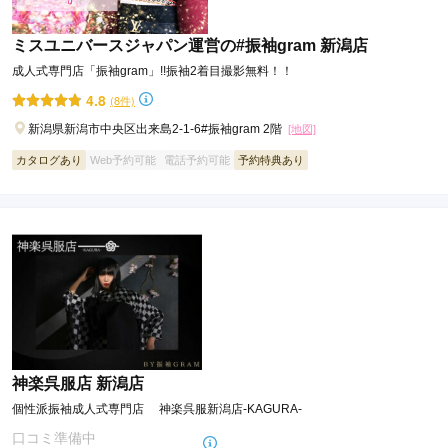
※特別価格商品につき、一部特典内容が異なります。
ミスユニバースジャパン運営の#振袖gram 新潟店
成人式専門店「振袖gram」!!振袖2着目撮影無料！！
4.8
(8件)
新潟県新潟市中央区出来島2-1-6#振袖gram 2階
[地図]
カタログあり
Web予約可能
電話予約可能
予約特典あり
神楽呉服店 新潟店
個性派振袖成人式専門店 神楽呉服新潟店-KAGURA-
口コミ準備中