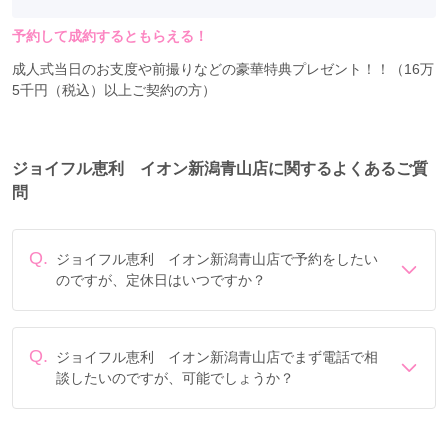
予約して成約するともらえる！
成人式当日のお支度や前撮りなどの豪華特典プレゼント！！（16万
5千円（税込）以上ご契約の方）
ジョイフル恵利 イオン新潟青山店に関するよくあるご質
問
Q.
ジョイフル恵利 イオン新潟青山店で予約をしたい
のですが、定休日はいつですか？
※成人式振袖16万5千円(税込)未満の場合には撮影内容が異なります。
定休日は毎週水曜 (※1月1日（木）は休業いたします。)で
※撮影スタイルはスタジオによって異なります。
す。
Q.
ジョイフル恵利 イオン新潟青山店でまず電話で相
談したいのですが、可能でしょうか？
電話でのご相談は
フリーダイヤル
「0078-6013-7010」に
て承ります。