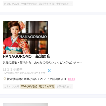
カタログあり
Web予約可能
電話予約可能
予約特典あり
HANAGOROMO 新潟西店
呉服の産地・新潟から、あなたの街のショッピングセンターへ
口コミ準備中
(My振袖経由の成約者のみ投稿できます)
※一部対象外エリアがございます。
新潟県新潟市西区小新5-7-21アピタ新潟西店1F
[地図]
カタログあり
Web予約可能
電話予約可能
予約特典あり