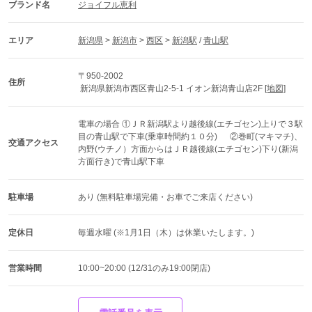
ブランド名
ジョイフル恵利
エリア
新潟県
 > 
新潟市
 > 
西区
 > 
新潟駅
 / 
青山駅
〒950-2002
住所
 新潟県新潟市西区青山2-5-1 イオン新潟青山店2F 
[地図]
電車の場合 ①ＪＲ新潟駅より越後線(エチゴセン)上りで３駅
目の青山駅で下車(乗車時間約１０分) 　 ②巻町(マキマチ)、
交通アクセス
内野(ウチノ）方面からはＪＲ越後線(エチゴセン)下り(新潟
方面行き)で青山駅下車
駐車場
あり (無料駐車場完備・お車でご来店ください)
定休日
毎週水曜 (※1月1日（木）は休業いたします。)
営業時間
10:00~20:00 (12/31のみ19:00閉店)