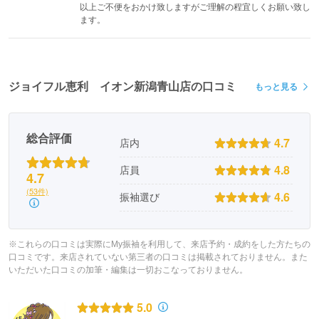
以上ご不便をおかけ致しますがご理解の程宜しくお願い致し
ます。
ジョイフル恵利 イオン新潟青山店の口コミ
もっと見る
総合評価
4.7
店内
4.8
店員
4.7
(53件)
4.6
振袖選び
※これらの口コミは実際にMy振袖を利用して、来店予約・成約をした方たちの
口コミです。来店されていない第三者の口コミは掲載されておりません。また
いただいた口コミの加筆・編集は一切おこなっておりません。
5.0