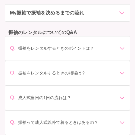
My振袖で振袖を決めるまでの流れ
※一部対象外エリアがございます。
振袖のレンタルについてのQ&A
Q.
振袖をレンタルするときのポイントは？
デザイン: 好きな色や柄など自分の好みで選ぶ場合や、成
人式の会場の雰囲気に合わせてデザインを選ぶ場合など
があります。 サイズ選び: 自分の体型に合ったサイズを
Q.
振袖をレンタルするときの相場は？
選ぶことが大切です。事前に試着をし、必要であればサ
振袖のレンタル相場は店舗や地域、デザインによって異
イズ調整をお願いすることもあります。 価格: 予算に合
なりますが、一般的には10万円から30万円程度が相場と
わせてプランを選ぶことができます。また、プランやレ
されています。 高級なものやブランド物になると、それ
ンタル料金に含まれるもの（小物や帯、草履など）を確
Q.
成人式当日の1日の流れは？
以上の価格になることもあります。具体的な価格はMy振
認しましょう。 期間: レンタル期間や返却のルールをし
準備: 着付け、ヘアメイクの予約はほとんどの場合が先着
袖でプランをご確認いただくか、店舗に問い合わせてみ
っかり確認しておく必要があります。 お店選び: 評判や
順の場合で、早朝からスタートする場合も多いです。 成
てください。
口コミを事前にチェックして、信頼できるお店を選びま
人式: 一般的に午前中に成人式が行わる場合が多いです
Q.
しょう。
振袖って成人式以外で着るときはあるの？
が、午前午後で二部制の地域もあるため、自分の市町村
はい、成人式以外でも振袖を着る機会はあります。例え
を確認しましょう。 写真撮影: 成人式の後、家族や友人