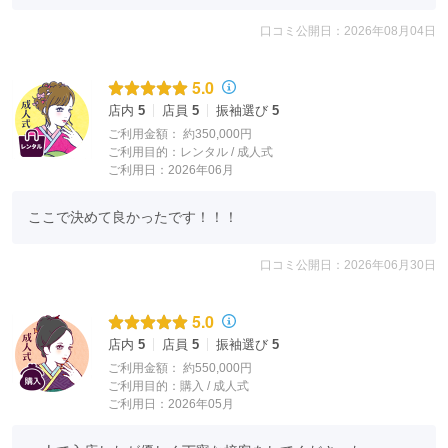
口コミ公開日：2026年08月04日
5.0
店内
5
店員
5
振袖選び
5
ご利用金額：
約350,000円
ご利用目的：
レンタル /
成人式
ご利用日：2026年06月
ここで決めて良かったです！！！
口コミ公開日：2026年06月30日
5.0
店内
5
店員
5
振袖選び
5
ご利用金額：
約550,000円
ご利用目的：
購入 /
成人式
ご利用日：2026年05月
※会場により取扱い振袖が異なります。
気になる振袖のお問い合わせは店舗までお願い致します。