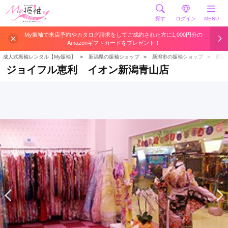
探す
ログイン
MENU
My振袖で来店予約やカタログ請求をしてご成約された方に1,000円分の
Amazonギフトカードをプレゼント！
成人式振袖レンタル【My振袖】
＞
新潟県の振袖ショップ
＞
新潟市の振袖ショップ
＞
西区
ジョイフル恵利 イオン新潟青山店