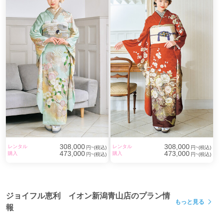
308,000
308,000
レンタル
レンタル
円~(税込)
円~(税込)
473,000
473,000
購入
購入
円~(税込)
円~(税込)
ジョイフル恵利 イオン新潟青山店のプラン情
もっと見る
報