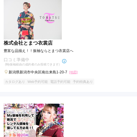
※写真やイラストはすべてイメージです。
株式会社とまつ衣裳店
豊富な品揃え！！振袖ならとまつ衣裳店へ
口コミ準備中
(My振袖経由の成約者のみ投稿できます)
新潟県新潟市中央区南出来島1-20-7
[地図]
カタログあり
Web予約可能
電話予約可能
予約特典あり