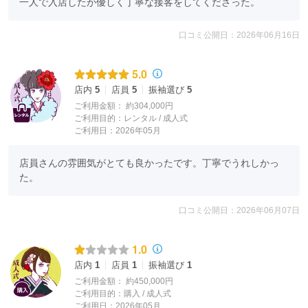
一人で入店したが優しく丁寧な接客をしてくださった。
※写真は全てイメージです。
口コミ公開日：2026年06月16日
5.0
店内
5
店員
5
振袖選び
5
ご利用金額：
約304,000円
ご利用目的：
レンタル /
成人式
ご利用日：2026年05月
店員さんの雰囲気がとても良かったです。丁寧でうれしかっ
た。
口コミ公開日：2026年06月07日
1.0
店内
1
店員
1
振袖選び
1
ご利用金額：
約450,000円
ご利用目的：
購入 /
成人式
ご利用日：2026年05月