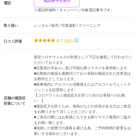
電話番号を表示
電話
※通話料無料！キャンペーン対象電話番号です。
取り扱い
レンタル / 販売 / 写真撮影 / クリーニング
4.7
(53件)
口コミ評価
新型コロナウィルスの対策として下記を徹底して行わせてい
ただいております。

■従業員の手あらい及び可能な限りマスクを着用致します。

■出勤前の検温を義務付けており発熱が確認された従業員は
出勤停止としております。

■催事場内にアルコール消毒液またはアルコールウェットテ
ィッシュを設置致します。

【コロナウィルス感染拡大を防ぐためのお客様へのお願
店舗の感染症
い　】

対策について
■感染拡大を防ぐため、発熱がなどの症状がある方はご来店
をお断りさせて頂くことがございます。

■ご来店の際にはお客様にもできる限りマスク着用のご協力
をお願い致します。

■混雑した状態での接客を避ける為、ご予約時間の変更をお
願いする場合がございます。
