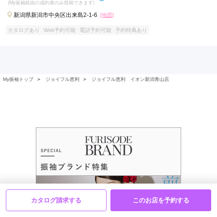
(My振袖経由の成約者のみ投稿できます)
新潟県新潟市中央区出来島2-1-6
[地図]
※特別価格商品につき、一部特典内容が異なります。
※一部対象外商品がございます。
カタログあり
Web予約可能
電話予約可能
予約特典あり
My振袖トップ
＞
ジョイフル恵利
＞
ジョイフル恵利 イオン新潟青山店
カタログ請求する
このお店を予約する