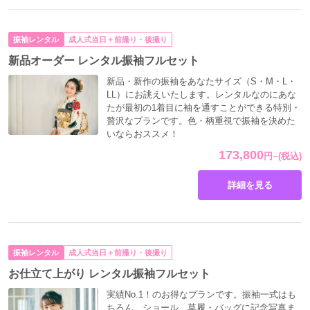
振袖レンタル
成人式当日＋前撮り・後撮り
新品オーダー レンタル振袖フルセット
新品・新作の振袖をあなたサイズ（S・M・L・
LL）にお誂えいたします。レンタルなのにあな
たが最初の1着目に袖を通すことができる特別・
贅沢なプランです。色・柄重視で振袖を決めた
いならおススメ！
173,800
円
~
(税込)
詳細を見る
振袖レンタル
成人式当日＋前撮り・後撮り
お仕立て上がり レンタル振袖フルセット
実績No.1！のお得なプランです。振袖一式はも
ちろん、ショール、草履・バッグに記念写真ま