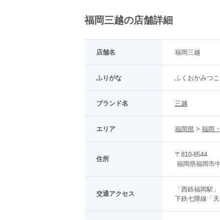
福岡三越の店舗詳細
店舗名
福岡三越
ふりがな
ふくおかみつこ
ブランド名
三越
エリア
福岡県
 > 
福岡・
〒810-8544
住所
 福岡県福岡市中央
「西鉄福岡駅」
交通アクセス
下鉄七隈線「天