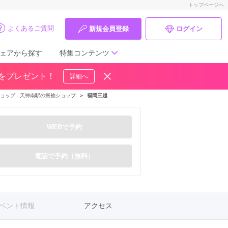
トップページへ
よくあるご質問
新規会員登録
ログイン
ェアから探す
特集コンテンツ
ドをプレゼント！
詳細へ
成人式の前撮り・後撮り特集
ョップ
天神南駅の振袖ショップ
＞
福岡三越
ママ振特集
WEBで予約
個性的振袖コーディネート特集
成人式レポート
電話で予約（無料）
振袖ブランド特集
口コミ優秀店舗
ベント情報
アクセス
振袖タイプ診断