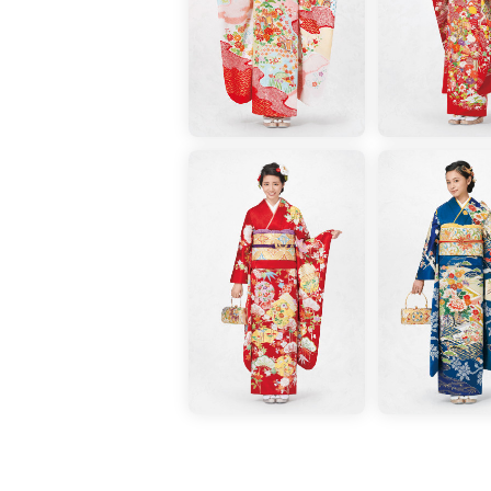
INFORMATION
髪飾りのご紹介立ち姿の個性をいっ
〈HIMEKO〉つまみ細工髪飾りセット「
〈洒落水引〉a.水引の髪飾り 9,800
〈イシダ商店〉a.つまみかんざし 5,0
SUB ITEMINFORMATIONバッグ・
有職文様の七宝をドレッシィにアレン
ビーズバッグ 65,000円＋税素材各種
帯地の古典文様が豪華な一揃え。
草履・バッグセット 200,000円＋税
三越伊勢丹オリジナルの振袖用雨コー
した雨コートがあれば安心です。素材
一品です。
振袖用雨コート 各45,000円＋税