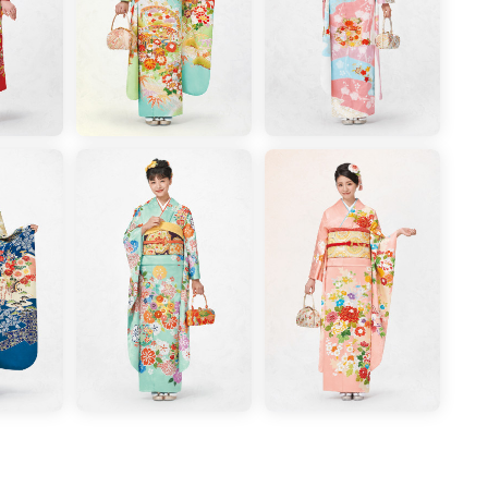
そう華やかに。
夢見草」93,000円＋税 素材各種
円＋税b.水引の髪飾り 7,200円＋税素材各種
00円＋税b.つまみかんざし 20,000円＋税素材各種
草履・雨具
ジ。
素材各種
ト。もしも大切なお祝いの日が雨模様でも、しっかりと
感も地厚なので、成人式の後も長くお使いいただきたい