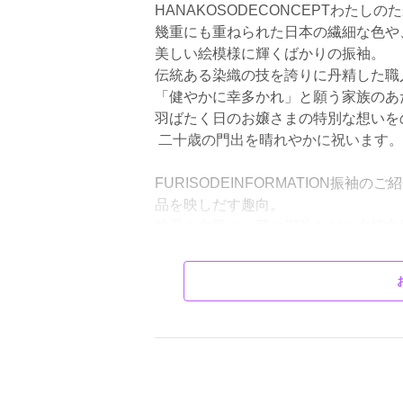
HANAKOSODECONCEPTわたしの
幾重にも重ねられた日本の繊細な色や
美しい絵模様に輝くばかりの振袖。
伝統ある染織の技を誇りに丹精した職
「健やかに幸多かれ」と願う家族のあ
羽ばたく日のお嬢さまの特別な想いを
二十歳の門出を晴れやかに祝います。
FURISODEINFORMATION振
品を映しだす趣向。
牡丹を主題に、菊や熨斗などの吉祥文様を
加賀友禅作家・上田修壮氏による、見
三越伊勢丹オリジナル純国産絹「三煌」
加賀友禅振袖 1,500,000円＋税 絹
雲取りに移りゆく季節の花々を配した
紋綸子の光沢が上品な雰囲気を盛り上げま
京友禅の人気作家 藤井寛氏の振袖。
わりとやさしい印象です。京友禅振袖 1,