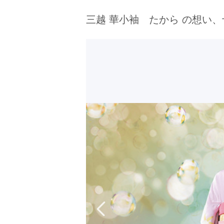
京都府(134)
滋賀県(55)
奈良
三越 華小袖 たから の想い
和歌山県(36)
四国
香川県(44)
徳島県(23)
愛媛県
高知県(30)