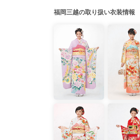
西陣袋帯 1,400,000円＋税 絹・
福岡三越の取り扱い衣装情報
色とりどりに四季の草花を重ねた、艶
愛らしさにあふれる、晴れやかな一枚。S
艶やかな赤地に刺繍、友禅を贅沢に使
細な刺繍は、見ごたえがあります。京友禅
西陣袋帯 1,300,000円＋税 絹・
江戸時代の意匠に由来する模様を豪華
摺箔や染め疋田の加飾も、深縹の濃地に映
ブルー×ネイビーの美しい地色。似て
す。京友禅振袖 780,000円＋税 絹1
西陣袋帯 880,000円＋税 絹・そ
HAIR ACCESSORY