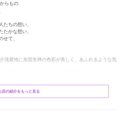
たからもの
、
人たちの想い、
たたかな想い、
のせて、
袖のご紹介浅紫地に加賀友禅の色彩が美しく、あふれるような気
優美に描きあげました。STAFF COMMENT
れば見るほど美しいデザインと彩色にご注目ください。
(さんこう)使用
お店の紹介をもっと見る
100%西陣袋帯 1,200,000円＋税 絹・その他繊維
、豪華な柄行き。
す。STAFF COMMENT
優しいイエローとピンクの染め分けは、お顔映りもふん
300,000円＋税 絹100%