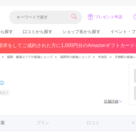
プレゼント申請
から探す
口コミから探す
ショップ名から探す
イベント・フ
求をしてご成約された方に1,000円分のAmazonギフトカー
関東
県(30)
東京都(383)
千葉県(183)
＞
福岡・飯塚エリアの振袖ショップ
＞
福岡市の振袖ショップ
＞
中央区
＞
天神駅の振袖シ
(36)
埼玉県(246)
神奈川県(228)
茨城県(93)
群馬県(57)
栃木県(54)
北陸
典あり
石川県(57)
福井県(38)
富山県(37)
店舗詳細
(80)
衣装
プラン
口コミ
イ
中国
広島県(87)
岡山県(69)
鳥取県(29)