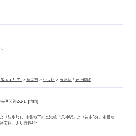
し
飯塚エリア 
 > 
福岡市
 > 
中央区
 > 
天神駅
 / 
天神南駅
区天神2-1-1  
[地図]
より徒歩1分、市営地下鉄空港線「天神駅」より徒歩5分、市営地
神南駅」より徒歩4分