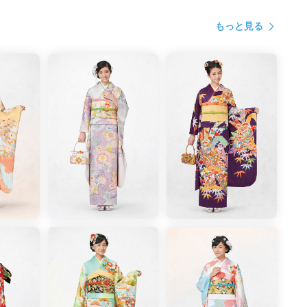
その他繊維
もっと見る
やかな赤。
TAFF COMMENT
用した振袖。主題となる御所車を彩る花々に施された繊
振袖 980,000円＋税 絹100%
その他繊維
に。
えて。STAFF COMMENT
非なる2色づかいがお顔映りをしっとりと美しく見せま
00%
の他繊維