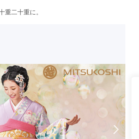
県(52)
島根県(26)
山口県(60)
、十重二十重に。
九州／沖縄
(51)
福岡県(160)
熊本県(67)
長崎県(44)
佐賀県(25)
大分県(36)
宮崎県(41)
鹿児島県(31)
沖縄県(40)