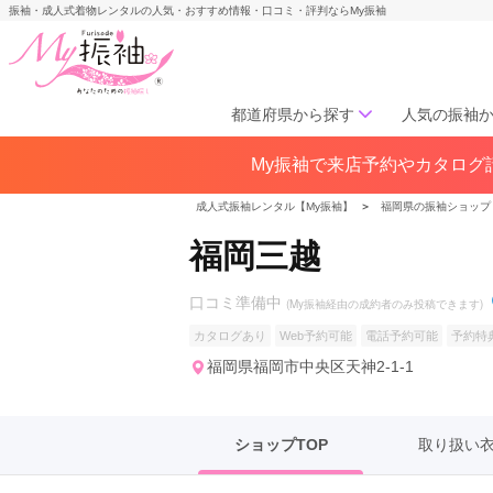
振袖・成人式着物レンタルの人気・おすすめ情報・口コミ・評判ならMy振袖
都道府県から探す
人気の振袖
My振袖で来店予約やカタログ請
北海道／東北
北海道(141)
青森県(41)
岩手
成人式振袖レンタル【My振袖】
＞
福岡県の振袖ショップ
宮城県(72)
秋田県(29)
山形県
福岡三越
福島県(60)
口コミ準備中
(My振袖経由の成約者のみ投稿できます)
中部
カタログあり
Web予約可能
電話予約可能
予約特
愛知県(285)
静岡県(148)
福岡県福岡市中央区天神2-1-1
岐阜県(85)
三重県(76)
長野県
山梨県(37)
新潟県(65)
ショップTOP
取り扱い
関西
大阪府(307)
兵庫県(195)