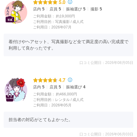
5.0
5,000円分の商品がご
購入できるポイント
付き♪
店内
5
店員
5
振袖選び
5
撮影
5
＼ しかも ／
ご利用金額：
約19,000円
無料
2着の
衣裳
レンタル
&美容付き♡
ご利用目的：
写真撮影 /
成人式
で
ご利用日：2026年07月
(3着目以降 衣裳1着+データ代として：1点につき11,000
円）
着付けやヘアセット、写真撮影など全て満足度の高い完成度で
ドレスも選べます♪
振袖だけでなく、
利用して良かったです。
ブライダルにも本格的に使用しているブランドドレスも♪
口コミ公開日：2026年08月05日
4.7
店内
5
店員
5
振袖選び
4
ご利用金額：
約466,000円
ご利用目的：
レンタル /
成人式
ご利用日：2026年05月
担当者の対応がとてもよかった。
口コミ公開日：2026年06月03日