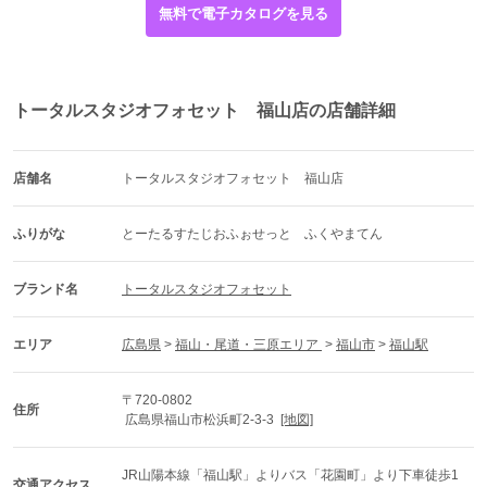
無料で電子カタログを見る
トータルスタジオフォセット 福山店の店舗詳細
店舗名
トータルスタジオフォセット　福山店
ふりがな
とーたるすたじおふぉせっと　ふくやまてん
ブランド名
トータルスタジオフォセット
エリア
広島県
 > 
福山・尾道・三原エリア 
 > 
福山市
 > 
福山駅
〒720-0802
住所
 広島県福山市松浜町2-3-3  
[地図]
JR山陽本線「福山駅」よりバス「花園町」より下車徒歩1
交通アクセス