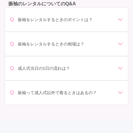
振袖のレンタルについてのQ&A
Q.
振袖をレンタルするときのポイントは？
デザイン: 好きな色や柄など自分の好みで選ぶ場合や、成
人式の会場の雰囲気に合わせてデザインを選ぶ場合など
があります。 サイズ選び: 自分の体型に合ったサイズを
Q.
振袖をレンタルするときの相場は？
選ぶことが大切です。事前に試着をし、必要であればサ
振袖のレンタル相場は店舗や地域、デザインによって異
イズ調整をお願いすることもあります。 価格: 予算に合
なりますが、一般的には10万円から30万円程度が相場と
わせてプランを選ぶことができます。また、プランやレ
されています。 高級なものやブランド物になると、それ
ンタル料金に含まれるもの（小物や帯、草履など）を確
Q.
成人式当日の1日の流れは？
以上の価格になることもあります。具体的な価格はMy振
認しましょう。 期間: レンタル期間や返却のルールをし
準備: 着付け、ヘアメイクの予約はほとんどの場合が先着
袖でプランをご確認いただくか、店舗に問い合わせてみ
っかり確認しておく必要があります。 お店選び: 評判や
順の場合で、早朝からスタートする場合も多いです。 成
てください。
口コミを事前にチェックして、信頼できるお店を選びま
人式: 一般的に午前中に成人式が行わる場合が多いです
Q.
しょう。
振袖って成人式以外で着るときはあるの？
が、午前午後で二部制の地域もあるため、自分の市町村
はい、成人式以外でも振袖を着る機会はあります。例え
を確認しましょう。 写真撮影: 成人式の後、家族や友人
ば、家族や友人の結婚式、卒業式、初詣などがありま
との記念撮影を行うことが多いです。 帰宅: 帰宅後、振
す。 成人式以外での振袖の着用は、華やかな場に適して
袖から着替えます。振袖は当日返却せず、後日お店に返
おり、伝統的な日本の美しさを表現することができま
却しに行く場合が多いです。 同窓会: 成人式当日に同窓
す。
会が行われる場合が多いです。 二次会: 同窓会後、友人