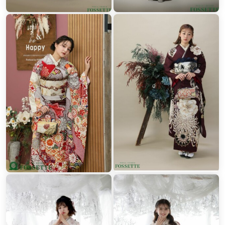
FURISODE collection
定期的に最新振袖や小物を、
京都で仕入れ
トレンドものも本格振袖も、ジャンル豊富にとりそろえ。
ただし
、
振袖は各エリアで１点もの。
ご予約は早い者勝ち！！
コレクションにて、振袖チェックしてみてね♡