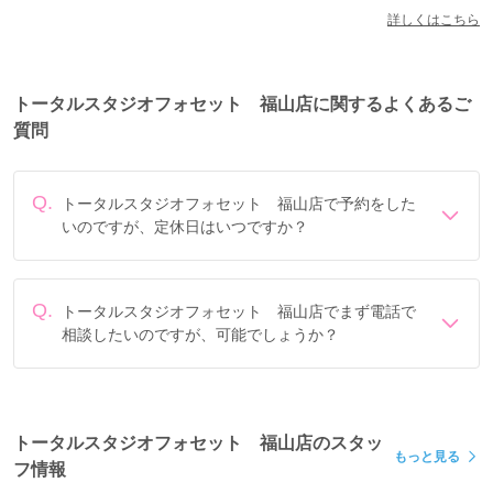
詳しくはこちら
トータルスタジオフォセット 福山店に関するよくあるご
質問
Q.
トータルスタジオフォセット 福山店で予約をした
－－－－－－－－－－－－－－－－－－－－－－－－－－
いのですが、定休日はいつですか？
－－－－－－－－－－－－
定休日は毎週火曜 (1月～７月火曜日定休日。８月～１２
月定休日なしで営業中。)です。
ご試着・ご相談お気軽にご検討ください。
Q.
トータルスタジオフォセット 福山店でまず電話で
ご来店、お待ちしています✨✨
相談したいのですが、可能でしょうか？
電話でのご相談は
フリーダイヤル
「0078-6013-7482」に
て承ります。
－－－－－－－－－－－－－－－－－－－－－－－－－－
－－－－－－－－－－－－
トータルスタジオフォセット 福山店のスタッ
※混雑している場合、ご案内までお時間をいただく場合もございます。
もっと見る
フ情報
スムーズにご案内させていただくために、前もっての「打ち合わせ予約」をおすすめしており