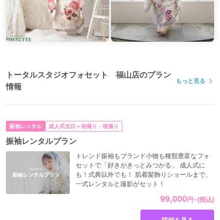
でも早く予約しすぎると好みが変わるのが不安・・・
フォセットなら
大学専門2年生の8月末まで
振袖変更が無料！
独自のシステムにより、
そして、
トータルスタジオフォセット 福山店のプラン
他の店舗に展示中の振袖でも
もっと見る
情報
ご試着＆ご予約可能♪
振袖レンタル
成人式当日＋前撮り・後撮り
振袖レンタルプラン
トレンド振袖もブランド小物も種類豊富なフォ
セットで「好きがきっとみつかる」 成人式に
も！式典以外でも！ 肌着髪飾りショールまで、
一式レンタルと撮影がセット！
99,000
円
~
(税込)