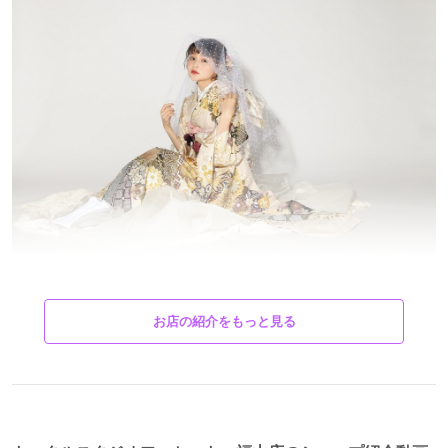
お仕立て上がり振袖フォセットの振袖レンタルは
お店の紹介をもっと見る
前撮り～当日お支度付き！
正統派正絹振袖 フルセットレンタル ¥77,000~
幅広いジャンル 人気定番プラン ¥132,000~