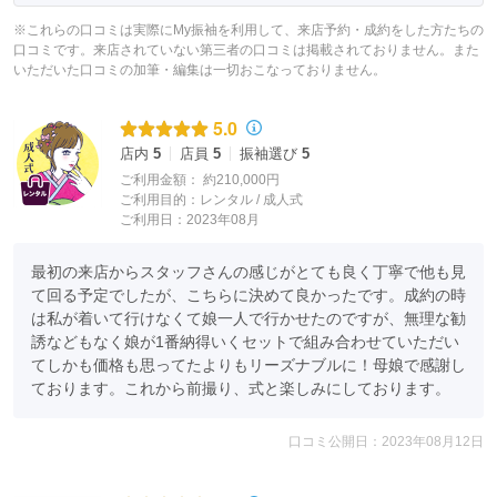
※これらの口コミは実際にMy振袖を利用して、来店予約・成約をした方たちの
口コミです。来店されていない第三者の口コミは掲載されておりません。また
いただいた口コミの加筆・編集は一切おこなっておりません。
5.0
店内
5
店員
5
振袖選び
5
ご利用金額：
約210,000円
ご利用目的：
レンタル /
成人式
ご利用日：2023年08月
最初の来店からスタッフさんの感じがとても良く丁寧で他も見
て回る予定でしたが、こちらに決めて良かったです。成約の時
は私が着いて行けなくて娘一人で行かせたのですが、無理な勧
誘などもなく娘が1番納得いくセットで組み合わせていただい
てしかも価格も思ってたよりもリーズナブルに！母娘で感謝し
ております。これから前撮り、式と楽しみにしております。
【振袖 ＆ ドレス】
口コミ公開日：2023年08月12日
振袖レンタル または
ママ振小物セットプランには
公式オンラインサイトにて