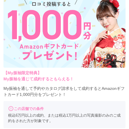
移動する手間はありません！
フォトスタジオ
なので、
成人や謝恩、ブライダル撮影・・・など
毎日施術しているスタッフがたくさん♪
だから、トレンドもよく知ってる！！
「なりたい」を叶える。
一緒にみつけられるスタッフが
そろっています♡
安心しておまかせください♪♪
【My振袖限定特典】
My振袖を通じて成約するともらえる！
My振袖を通して予約やカタログ請求をして成約するとAmazonギフ
トカード1,000円分をプレゼント！
この店舗での条件
税込6万円以上の成約、または税込1万円以上の写真撮影のみのご成
約をされた方が対象です。