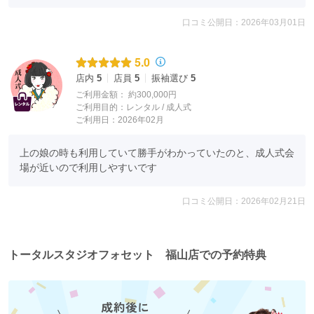
口コミ公開日：2026年03月01日
撮影は
プロのモデル撮影と同じ、撮影スタイル。
5.0
撮影後はすぐにお写真選び。
店内
5
店員
5
振袖選び
5
すぐにダウンロードできて、
約3時間後から
ご利用金額：
約300,000円
ご利用目的：
レンタル /
成人式
商品が買えるポイントが付いてくる
ご利用日：2026年02月
全撮影画像データプラン
が大好評♪♪
上の娘の時も利用していて勝手がわかっていたのと、成人式会
フォセットのホームページから、
場が近いので利用しやすいです
オリジナルアルバムの注文もできます♪
入れる写真も自分で選ぶことができます♪
口コミ公開日：2026年02月21日
【美容について】
美容はヘ
アメイク
着付け会場
一箇
と
が
トータルスタジオフォセット 福山店での予約特典
所！
前撮りも、式当日も、
美容室とお支度会場を