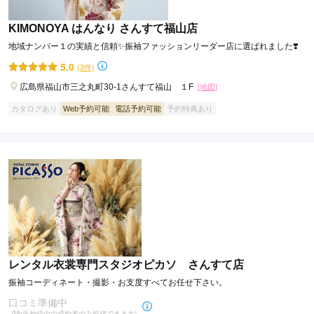
KIMONOYA はんなり さんすて福山店
地域ナンバー１の実績と信頼✨振袖ファッションリーダー店に選ばれました❣️
5.0
(3件)
広島県福山市三之丸町30-1さんすて福山 １F
[地図]
カタログあり
Web予約可能
電話予約可能
予約特典あり
レンタル衣裳専門スタジオピカソ さんすて店
振袖コーディネート・撮影・お支度すべてお任せ下さい。
口コミ準備中
(My振袖経由の成約者のみ投稿できます)