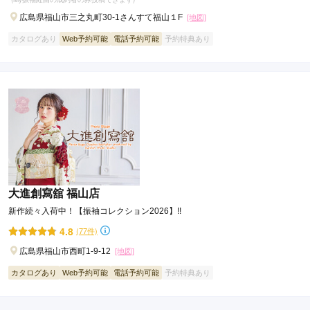
広島県福山市三之丸町30-1さんすて福山１F
[地図]
カタログあり
Web予約可能
電話予約可能
予約特典あり
大進創寫舘 福山店
新作続々入荷中！【振袖コレクション2026】!!
4.8
(77件)
広島県福山市西町1-9-12
[地図]
カタログあり
Web予約可能
電話予約可能
予約特典あり