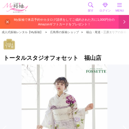
探す
ログイン
MENU
My振袖で来店予約やカタログ請求をしてご成約された方に1,000円分の
Amazonギフトカードをプレゼント！
成人式振袖レンタル【My振袖】
＞
広島県の振袖ショップ
＞
福山・尾道・三原エリアの振袖
2024
下半期
トータルスタジオフォセット 福山店