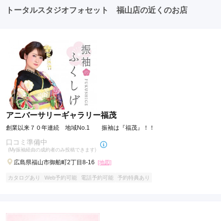
たちとの二次会や三次会を楽しむ人もいます。
トータルスタジオフォセット 福山店の近くのお店
アニバーサリーギャラリー福茂
創業以来７０年連続 地域No.1 振袖は『福茂』！！
口コミ準備中
(My振袖経由の成約者のみ投稿できます)
広島県福山市御船町2丁目8-16
[地図]
カタログあり
Web予約可能
電話予約可能
予約特典あり