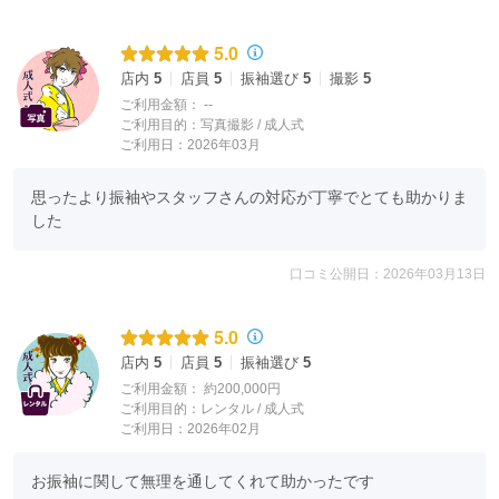
5.0
店内
5
店員
5
振袖選び
5
撮影
5
ご利用金額：
--
ご利用目的：
写真撮影 /
成人式
ご利用日：2026年03月
思ったより振袖やスタッフさんの対応が丁寧でとても助かりま
【photo】
した
口コミ公開日：2026年03月13日
5.0
店内
5
店員
5
振袖選び
5
ご利用金額：
約200,000円
ご利用目的：
レンタル /
成人式
ご利用日：2026年02月
お振袖に関して無理を通してくれて助かったです