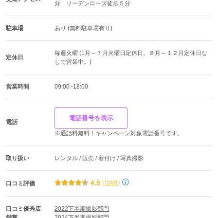
分　リーデンローズ徒歩５分
駐車場
あり (無料駐車場有り)
毎週火曜 (1月～７月火曜日定休日。８月～１２月定休日な
定休日
しで営業中。)
営業時間
09:00~18:00
電話番号を表示
電話
※通話料無料！キャンペーン対象電話番号です。
取り扱い
レンタル / 販売 / 着付け / 写真撮影
4.5
(124件)
口コミ評価
口コミ優秀店
2022下半期撮影部門
舗賞
2024下半期撮影部門