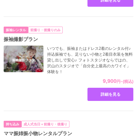
詳細を見る
ご来店のご予約を♡
お早めに
振袖レンタル
前撮り・後撮りのみ
振袖撮影プラン
いつでも、振袖またはドレス2着のレンタル付♪
持込振袖でも、足りない小物と2着目衣装を無料
貸し出しで安心♪ フォトスタジオならではの、
沢山のスタジオで「自分史上最高のカワイイ」
体験を！
9,900
円
~
(税込)
詳細を見る
持ち込み
成人式当日＋前撮り・後撮り
ママ振姉振小物レンタルプラン