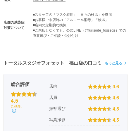
■スタッフの「マスク着用」「日々の検温」を徹底

■お客様ご来店時の「アルコール消毒」「検温」

店舗の感染症
■店内の定期的な換気

対策について
■ご来店しなくても、公式LINE（@furisode_fossette）での
衣裳選び・ご相談・受け付け
トータルスタジオフォセット 福山店の口コミ
もっと見る
総合評価
4.6
店内
4.6
店員
4.5
(124件)
4.5
振袖選び
4.5
写真撮影