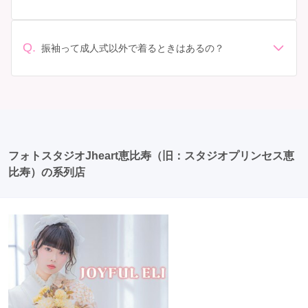
以上の価格になることもあります。具体的な価格はMy振
認しましょう。 期間: レンタル期間や返却のルールをし
準備: 着付け、ヘアメイクの予約はほとんどの場合が先着
袖でプランをご確認いただくか、店舗に問い合わせてみ
っかり確認しておく必要があります。 お店選び: 評判や
順の場合で、早朝からスタートする場合も多いです。 成
てください。
口コミを事前にチェックして、信頼できるお店を選びま
人式: 一般的に午前中に成人式が行わる場合が多いです
Q.
しょう。
振袖って成人式以外で着るときはあるの？
が、午前午後で二部制の地域もあるため、自分の市町村
はい、成人式以外でも振袖を着る機会はあります。例え
を確認しましょう。 写真撮影: 成人式の後、家族や友人
ば、家族や友人の結婚式、卒業式、初詣などがありま
との記念撮影を行うことが多いです。 帰宅: 帰宅後、振
す。 成人式以外での振袖の着用は、華やかな場に適して
袖から着替えます。振袖は当日返却せず、後日お店に返
おり、伝統的な日本の美しさを表現することができま
却しに行く場合が多いです。 同窓会: 成人式当日に同窓
す。
会が行われる場合が多いです。 二次会: 同窓会後、友人
たちとの二次会や三次会を楽しむ人もいます。
フォトスタジオJheart恵比寿（旧：スタジオプリンセス恵
比寿）の系列店