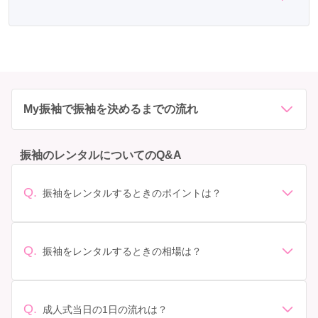
My振袖で振袖を決めるまでの流れ
振袖のレンタルについてのQ&A
Q.
振袖をレンタルするときのポイントは？
デザイン: 好きな色や柄など自分の好みで選ぶ場合や、成
人式の会場の雰囲気に合わせてデザインを選ぶ場合など
があります。 サイズ選び: 自分の体型に合ったサイズを
Q.
振袖をレンタルするときの相場は？
選ぶことが大切です。事前に試着をし、必要であればサ
振袖のレンタル相場は店舗や地域、デザインによって異
イズ調整をお願いすることもあります。 価格: 予算に合
なりますが、一般的には10万円から30万円程度が相場と
わせてプランを選ぶことができます。また、プランやレ
されています。 高級なものやブランド物になると、それ
ンタル料金に含まれるもの（小物や帯、草履など）を確
Q.
成人式当日の1日の流れは？