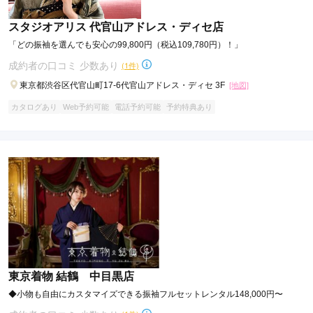
スタジオアリス 代官山アドレス・ディセ店
「どの振袖を選んでも安心の99,800円（税込109,780円）！」
成約者の口コミ 少数あり
(1件)
東京都渋谷区代官山町17-6代官山アドレス・ディセ 3F
[地図]
カタログあり
Web予約可能
電話予約可能
予約特典あり
口コミ優秀店舗
ジョイフル恵利 大宮本店
【勝負する振袖ーそろそろ本気出す？】ジョイフル恵利☆振袖夏祭り☆ただい
ま開催中！！
4.6
(175件)
埼玉県さいたま市大宮区仲町2-24-2金杉仲町ビル5F
[地図]
カタログあり
Web予約可能
電話予約可能
予約特典あり
東京着物 結鶴 中目黒店
◆小物も自由にカスタマイズできる振袖フルセットレンタル148,000円〜