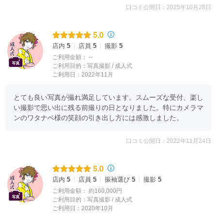
口コミ公開日：2025年10月28日
5.0
店内
5
店員
5
撮影
5
ご利用金額：
--
ご利用目的：
写真撮影 /
成人式
ご利用日：2022年11月
とても良い写真が撮れ満足しています。スムーズな受付、楽し
い撮影で思い出に残る前撮りの日となりました。特にカメラマ
ンのワタナベ様の笑顔の引き出し方には感激しました。
口コミ公開日：2022年11月24日
5.0
店内
5
店員
5
振袖選び
5
撮影
5
ご利用金額：
約160,000円
ご利用目的：
写真撮影 /
成人式
ご利用日：2020年10月