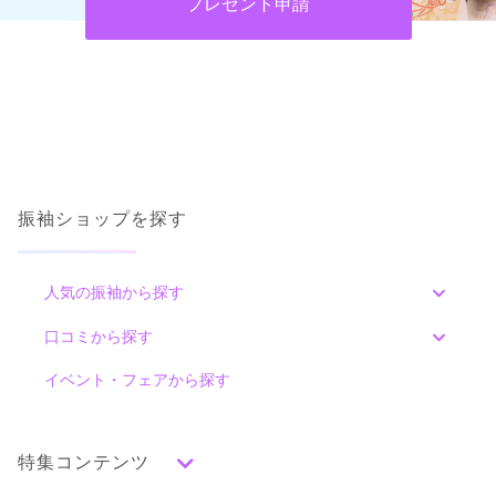
プレゼント申請
ジョイフル恵利 かわぐちキャスティ店
振袖ショップを探す
【勝負する振袖ーそろそろ本気出す？】ジョイフル恵利☆振袖夏祭り☆ただい
ま開催中！！
4.6
(74件)
埼玉県川口市栄町3-7-1かわぐちキャスティ 4F
[地図]
人気の振袖から探す
カタログあり
Web予約可能
電話予約可能
予約特典あり
みんなの振袖ランキングトップ
口コミから探す
色別ランキング
イベント・フェアから探す
口コミ一覧
赤
朱
ベージュ
ピンク
オレンジ
黄
緑
水色
青
紺
紫
茶
ゴールド
シルバー
特集コンテンツ
グレー
黒
白
その他