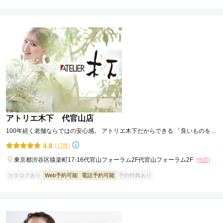
口コミ優秀店舗
ジョイフル恵利 船橋店
【勝負する振袖ーそろそろ本気出す？】ジョイフル恵利☆振袖夏祭り☆ただい
ま開催中！！
4.6
(161件)
千葉県船橋市本町2-1-1船橋スクエア21/1F
[地図]
カタログあり
Web予約可能
電話予約可能
予約特典あり
アトリエ木下 代官山店
100年続く老舗ならではの安心感。 アトリエ木下だからできる 「良いものをリ
ーズナブルな価格で」。
4.8
(17件)
東京都渋谷区猿楽町17-16代官山フォーラム2F代官山フォーラム2F
[地図]
カタログあり
Web予約可能
電話予約可能
予約特典あり