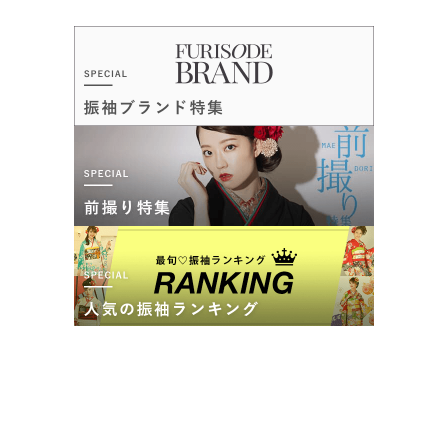
ま開催中！！
4.5
(137件)
東京都墨田区江東橋3-9-10丸井錦糸町 5F
[地図]
カタログあり
Web予約可能
電話予約可能
予約特典あり
ジョイフル恵利 キテミテマツド店
【勝負する振袖ーそろそろ本気出す？】ジョイフル恵利☆振袖夏祭り☆ただい
ま開催中！！
4.7
(101件)
千葉県松戸市松戸1307-1キテミテマツド9F
[地図]
カタログあり
Web予約可能
電話予約可能
予約特典あり