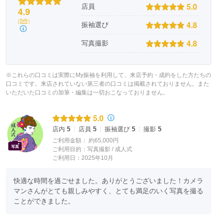
5.0
店員
4.9
(5件)
4.8
振袖選び
4.8
写真撮影
※これらの口コミは実際にMy振袖を利用して、来店予約・成約をした方たちの
口コミです。来店されていない第三者の口コミは掲載されておりません。また
いただいた口コミの加筆・編集は一切おこなっておりません。
5.0
店内
5
店員
5
振袖選び
5
撮影
5
ご利用金額：
約65,000円
ご利用目的：
写真撮影 /
成人式
ご利用日：2025年10月
快適な時間を過ごせました。ありがとうございました！カメラ
マンさんがとても親しみやすく、とても満足のいく写真を撮る
ことができました。