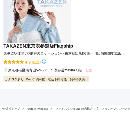
ジョイフル恵利 川崎店
【勝負する振袖ーそろそろ本気出す？】ジョイフル恵利☆振袖夏祭り☆ただい
ま開催中！！
4.4
(97件)
神奈川県川崎市川崎区駅前本町10-1MEFULL川崎 12F
[地図]
カタログあり
Web予約可能
電話予約可能
予約特典あり
TAKAZEN東京表参道店Flagship
表参道駅徒歩5秒絶好のロケーションへ東京初出店!関西一円店舗展開地域密着
49年信用と実績をモットーに
4.9
(23件)
東京都港区南青山5-9-2VORT表参道maxim４階
[地図]
カタログあり
Web予約可能
電話予約可能
予約特典あり
My振袖トップ
＞
Studio Princess
＞
フォトスタジオJheart恵比寿（旧：スタジオプリンセス
ジョイフル恵利 錦糸町マルイ店
【勝負する振袖ーそろそろ本気出す？】ジョイフル恵利☆振袖夏祭り☆ただい