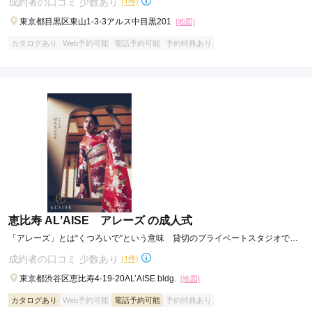
成約者の口コミ 少数あり
(1件)
東京都目黒区東山1-3-3アルス中目黒201
[地図]
カタログあり
Web予約可能
電話予約可能
予約特典あり
口コミ優秀店舗
ジョイフル恵利 竹の塚店
【勝負する振袖ーそろそろ本気出す？】ジョイフル恵利☆振袖夏祭り☆ただい
ま開催中！！
4.6
(159件)
東京都足立区竹の塚1-37-10まるやまビル1F
[地図]
カタログあり
Web予約可能
電話予約可能
予約特典あり
恵比寿 ALʼAISE アレーズ の成人式
「アレーズ」とは“くつろいで”という意味 貸切のプライベートスタジオで特
別な日を心ゆく まで楽しんで
成約者の口コミ 少数あり
(1件)
東京都渋谷区恵比寿4-19-20AL’AISE bldg.
[地図]
カタログあり
Web予約可能
電話予約可能
予約特典あり