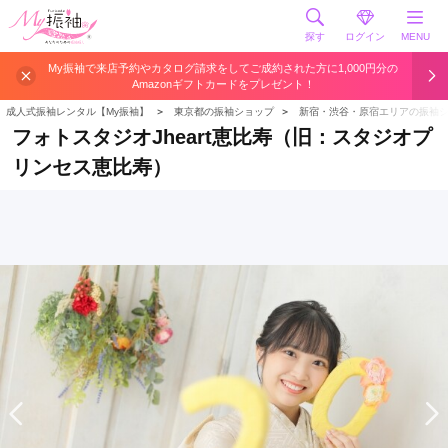
探す
ログイン
MENU
My振袖で来店予約やカタログ請求をしてご成約された方に1,000円分の
Amazonギフトカードをプレゼント！
成人式振袖レンタル【My振袖】
＞
東京都の振袖ショップ
＞
新宿・渋谷・原宿エリアの振袖
フォトスタジオJheart恵比寿（旧：スタジオプ
リンセス恵比寿）