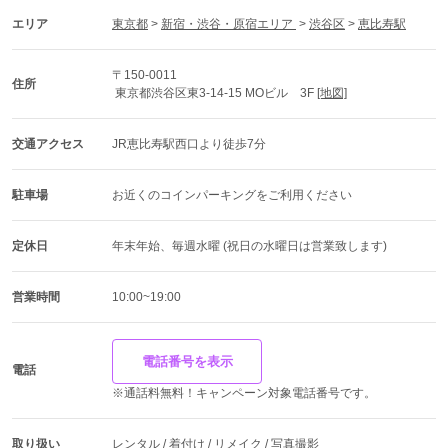
エリア
東京都
 > 
新宿・渋谷・原宿エリア 
 > 
渋谷区
 > 
恵比寿駅
〒150-0011
住所
 東京都渋谷区東3-14-15 MOビル　3F 
[地図]
交通アクセス
JR恵比寿駅西口より徒歩7分
駐車場
お近くのコインパーキングをご利用ください
定休日
年末年始、毎週水曜 (祝日の水曜日は営業致します)
営業時間
10:00~19:00
電話番号を表示
電話
※通話料無料！キャンペーン対象電話番号です。
取り扱い
レンタル / 着付け / リメイク / 写真撮影