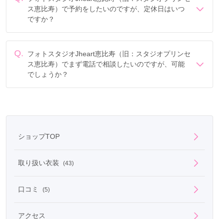
ス恵比寿）で予約をしたいのですが、定休日はいつ
ですか？
定休日は年末年始、毎週水曜 (祝日の水曜日は営業致しま
す)です。
Q.
フォトスタジオJheart恵比寿（旧：スタジオプリンセ
ス恵比寿）でまず電話で相談したいのですが、可能
でしょうか？
電話でのご相談は
フリーダイヤル
「0078-6013-7726」に
て承ります。
ショップTOP
取り扱い衣装
(43)
口コミ
(5)
アクセス