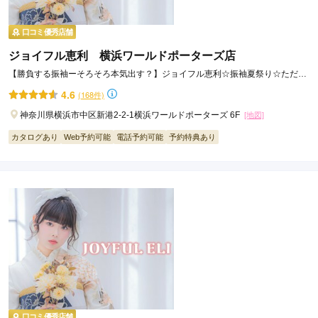
口コミ優秀店舗
ジョイフル恵利 横浜ワールドポーターズ店
【勝負する振袖ーそろそろ本気出す？】ジョイフル恵利☆振袖夏祭り☆ただい
ま開催中！！
4.6
(168件)
神奈川県横浜市中区新港2-2-1横浜ワールドポーターズ 6F
[地図]
カタログあり
Web予約可能
電話予約可能
予約特典あり
口コミ優秀店舗