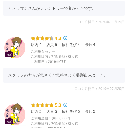
カメラマンさんがフレンドリーで良かったです。
口コミ公開日：2020年11月19日
4.3
店内
4
店員
5
振袖選び
4
撮影
4
ご利用金額：
--
ご利用目的：
写真撮影 /
成人式
ご利用日：2019年07月
スタッフの方々が気さくだ気持ちよく撮影出来ました。
口コミ公開日：2019年07月29日
5.0
店内
5
店員
5
振袖選び
5
撮影
5
ご利用金額：
約80,000円
ご利用目的：
写真撮影 /
成人式