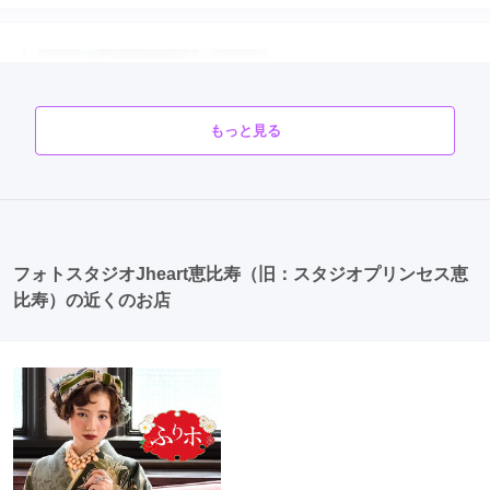
もっと見る
口コミ優秀店舗
フォトスタジオJheart恵比寿（旧：スタジオプリンセス恵
ジョイフル恵利 所沢店
比寿）の近くのお店
【勝負する振袖ーそろそろ本気出す？】ジョイフル恵利☆振袖夏祭り☆ただい
ま開催中！！
4.7
(77件)
埼玉県所沢市日吉町9-19福井第一ビル4F
[地図]
カタログあり
Web予約可能
電話予約可能
予約特典あり