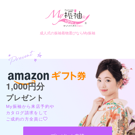
成人式の振袖着物選びならMy振袖
ジョイフル恵利 川越店
1,000円分
【勝負する振袖ーそろそろ本気出す？】ジョイフル恵利☆振袖夏祭り☆ただい
ま開催中！！
4.6
(75件)
プレゼント
埼玉県川越市新富町1-9-6
[地図]
My振袖から来店予約や
カタログあり
Web予約可能
電話予約可能
予約特典あり
カタログ請求をして
ご成約の方全員に