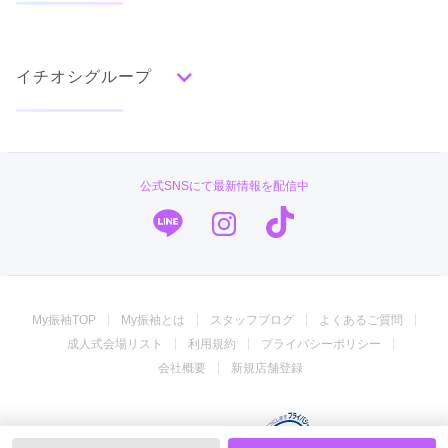
タイプ別ランキング
成人式の前撮り・後撮り特集
古典
エレガント
キュート
クール
グラマラス
イチオシグループ
ママ振特集
レトロ
ジョイフル恵利 木更津店
個性的振袖コーディネート特集
【勝負する振袖ーそろそろ本気出す？】ジョイフル恵利☆振袖夏祭り☆ただい
ま開催中！！
4.4
#振袖gram
(33件)
柄別ランキング
成人式レポート
千葉県木更津市中央1-6-11モトヨシフォトスタジオ内
[地図]
無地
花
桜
梅
菊
松
竹
牡丹
バラ
椿
TAKAZEN
振袖ブランド特集
公式SNSにて最新情報を配信中
百合
橘
蝶
鶴
松竹梅
扇面
車
華籠
カタログあり
Web予約可能
電話予約可能
予約特典あり
PLUM
口コミ優秀店舗
熨斗
宝尽
波
雪輪
雲取り
道長取り
矢絣
幾何学
市松
縞
その他
キモノハーツ／kimono hearts
振袖タイプ診断
振袖専門店 オンディーヌ
My振袖TOP
My振袖とは
スタッフブログ
よくあるご質問
振袖館COCOL
成人式会場リスト
利用規約
プライバシーポリシー
ジョイフル恵利
会社概要
新規店舗登録
菊京屋
20Lab.ハタチラボ.吉祥寺マルイ店
© 2008-2026 My振袖