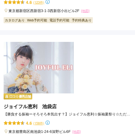
4.6
(123件)
東京都新宿区西新宿3-1-3西新宿小出ビル2F
[地図]
カタログあり
Web予約可能
電話予約可能
予約特典あり
口コミ優秀店舗
ジョイフル恵利 池袋店
【勝負する振袖ーそろそろ本気出す？】ジョイフル恵利☆振袖夏祭り☆ただい
ま開催中！！
4.6
(158件)
東京都豊島区南池袋1-24-6深野ビル6F
[地図]