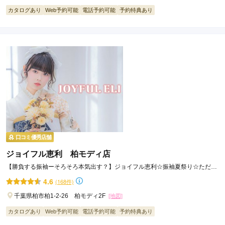
カタログあり
Web予約可能
電話予約可能
予約特典あり
口コミ優秀店舗
ジョイフル恵利 柏モディ店
【勝負する振袖ーそろそろ本気出す？】ジョイフル恵利☆振袖夏祭り☆ただい
ま開催中！！
4.6
(168件)
千葉県柏市柏1-2-26 柏モディ2F
[地図]
カタログあり
Web予約可能
電話予約可能
予約特典あり