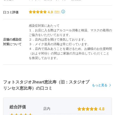
4.9
(5件)
口コミ評価
感染症対策にあたって

１．お店に入る際はアルコール消毒と検温、マスクの着用の
ご協力をいただいております。

店舗の感染症
２．店内は窓を開けて換気しております。

対策について
３．メイク道具の消毒は常に行っています。

４．店内で混みあうことを避けるため、お嬢様のお仕度時間
（およそ90分）の間はご家族の方は外出していただくこと
を推奨しております。
フォトスタジオJheart恵比寿（旧：スタジオプ
もっと見る
リンセス恵比寿）の口コミ
総合評価
4.8
店内