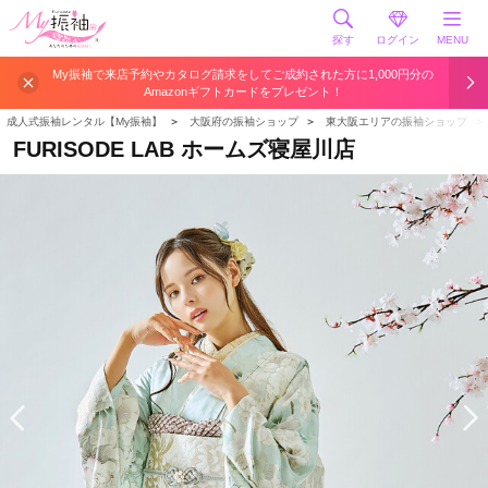
探す
ログイン
MENU
My振袖で来店予約やカタログ請求をしてご成約された方に1,000円分の
Amazonギフトカードをプレゼント！
成人式振袖レンタル【My振袖】
＞
大阪府の振袖ショップ
＞
東大阪エリアの振袖ショップ
＞
FURISODE LAB ホームズ寝屋川店