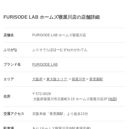
FURISODE LAB ホームズ寝屋川店の店舗詳細
店舗名
FURISODE LAB ホームズ寝屋川店
ふりがな
ふりそでらぼほーむずねやがわてん
ブランド名
FURISODE LAB
エリア
大阪府
 > 
東大阪エリア 
 > 
寝屋川市
 > 
香里園駅
〒572-0028
住所
 大阪府寝屋川市日新町3-15 ホームズ寝屋川店2F 
[地図]
交通アクセス
京阪本線「香里園駅」より徒歩12分
駐車場
あり (ホームズ寝屋川店内駐車場完備)