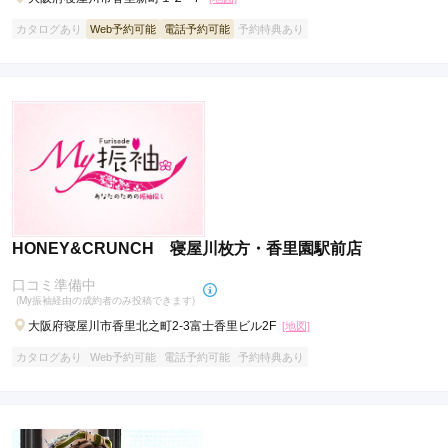
カタログあり
Web予約可能
電話予約可能
予約特典あり
HONEY&CRUNCH 寝屋川枚方・香里園駅前店
口コミ準備中
(My振袖経由の成約者のみ投稿できます)
大阪府寝屋川市香里北之町2-3富士香里ビル2F
[地図]
カタログあり
Web予約可能
電話予約可能
予約特典あり