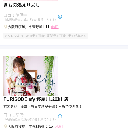
きもの処えりよし
口コミ準備中
(My振袖経由の成約者のみ投稿できます)
大阪府寝屋川市豊野町1-11
[地図]
カタログあり
Web予約可能
電話予約可能
予約特典あり
FURISODE efy 寝屋川成田山店
衣装選び・撮影・当日支度が全部１ヶ所でできる！！
口コミ準備中
(My振袖経由の成約者のみ投稿できます)
大阪府寝屋川市菅相塚町2-15
[地図]