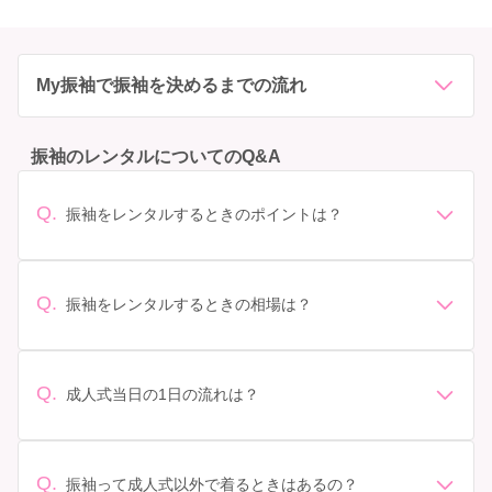
My振袖で振袖を決めるまでの流れ
振袖のレンタルについてのQ&A
Q.
振袖をレンタルするときのポイントは？
デザイン: 好きな色や柄など自分の好みで選ぶ場合や、成
人式の会場の雰囲気に合わせてデザインを選ぶ場合など
があります。 サイズ選び: 自分の体型に合ったサイズを
Q.
振袖をレンタルするときの相場は？
選ぶことが大切です。事前に試着をし、必要であればサ
振袖のレンタル相場は店舗や地域、デザインによって異
イズ調整をお願いすることもあります。 価格: 予算に合
なりますが、一般的には10万円から30万円程度が相場と
わせてプランを選ぶことができます。また、プランやレ
されています。 高級なものやブランド物になると、それ
ンタル料金に含まれるもの（小物や帯、草履など）を確
Q.
成人式当日の1日の流れは？
以上の価格になることもあります。具体的な価格はMy振
認しましょう。 期間: レンタル期間や返却のルールをし
準備: 着付け、ヘアメイクの予約はほとんどの場合が先着
袖でプランをご確認いただくか、店舗に問い合わせてみ
っかり確認しておく必要があります。 お店選び: 評判や
順の場合で、早朝からスタートする場合も多いです。 成
てください。
口コミを事前にチェックして、信頼できるお店を選びま
人式: 一般的に午前中に成人式が行わる場合が多いです
Q.
しょう。
振袖って成人式以外で着るときはあるの？