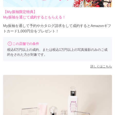
FURISODE LAB ガーデンシティ厚木店
【My振袖限定特典】
My振袖を通じて成約するともらえる！
FURISODE LAB アクロスモール泉北店
My振袖を通して予約やカタログ請求をして成約するとAmazonギフ
トカード1,000円分をプレゼント！
FURISODE LAB いこらも～る泉佐野店
この店舗での条件
FURISODE LAB ホームズ寝屋川店
税込6万円以上の成約、または税込1万円以上の写真撮影のみのご成
約をされた方が対象です。
FURISODE LAB モラージュ佐賀店
詳しくはこちら