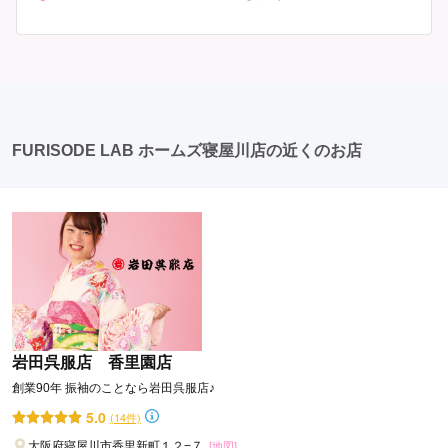
が、午前午後で二部制の地域もあるため、自分の市町村
はい、成人式以外でも振袖を着る機会はあります。例え
を確認しましょう。 写真撮影: 成人式の後、家族や友人
ば、家族や友人の結婚式、卒業式、初詣などがありま
との記念撮影を行うことが多いです。 帰宅: 帰宅後、振
す。 成人式以外での振袖の着用は、華やかな場に適して
袖から着替えます。振袖は当日返却せず、後日お店に返
おり、伝統的な日本の美しさを表現することができま
却しに行く場合が多いです。 同窓会: 成人式当日に同窓
す。
会が行われる場合が多いです。 二次会: 同窓会後、友人
たちとの二次会や三次会を楽しむ人もいます。
FURISODE LAB ホームズ寝屋川店の近くのお店
岩田呉服店 香里園店
創業90年 振袖のことなら岩田呉服店♪
5.0
(14件)
大阪府寝屋川市香里新町１２−７
[地図]