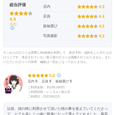
総合評価
4.3
店内
4.4
店員
4.4
(51件)
4.5
振袖選び
4.2
写真撮影
※これらの口コミは実際にMy振袖を利用して、来店予約・成約をした方たちの
口コミです。来店されていない第三者の口コミは掲載されておりません。また
いただいた口コミの加筆・編集は一切おこなっておりません。
5.0
店内
5
店員
5
振袖選び
5
ご利用金額：
約246,000円
ご利用目的：
レンタル /
成人式
ご利用日：2022年02月
以前、姉の時に利用させて頂いた時の事を覚えていてくださっ
て、とても楽しく一緒に親身になって選んでくれました。最高