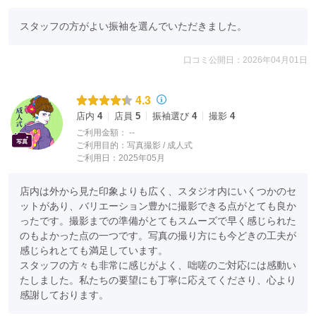
スタッフの方がよい振袖を選んでいただきました。
口コミ公開日：2026年04月01日
4.3
店内
4
店員
5
振袖選び
4
撮影
4
ご利用金額：
--
ご利用目的：
写真撮影 /
成人式
ご利用日：2025年05月
店内は外から見た印象よりも広く、スタジオ内にいくつかのセ
ットがあり、バリエーション豊かに撮影できる点がとても良か
ったです。撮影までの準備がとてもスムーズで早く感じられた
のもよかった点の一つです。写真の撮り方にも今どきの工夫が
感じられとても満足しています。

スタッフの方々も非常に感じがよく、咄嗟のご対応には感動い
たしました。私たちの要望にも丁寧に応えてくださり、心より
感謝しております。