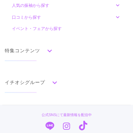
人気の振袖から探す
みんなの振袖ランキングトップ
口コミから探す
色別ランキング
イベント・フェアから探す
口コミ一覧
赤
朱
ベージュ
ピンク
オレンジ
黄
緑
水色
青
紺
紫
茶
ゴールド
シルバー
特集コンテンツ
グレー
黒
白
その他
タイプ別ランキング
成人式の前撮り・後撮り特集
古典
エレガント
キュート
クール
グラマラス
イチオシグループ
ママ振特集
レトロ
個性的振袖コーディネート特集
#振袖gram
柄別ランキング
成人式レポート
無地
花
桜
梅
菊
松
竹
牡丹
バラ
椿
TAKAZEN
振袖ブランド特集
公式SNSにて最新情報を配信中
百合
橘
蝶
鶴
松竹梅
扇面
車
華籠
PLUM
口コミ優秀店舗
熨斗
宝尽
波
雪輪
雲取り
道長取り
矢絣