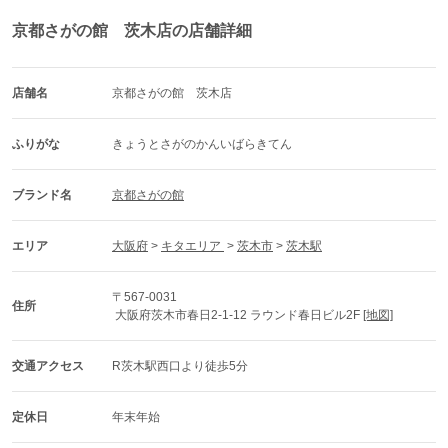
京都さがの館 茨木店の店舗詳細
店舗名
京都さがの館　茨木店
ふりがな
きょうとさがのかんいばらきてん
ブランド名
京都さがの館
エリア
大阪府
 > 
キタエリア 
 > 
茨木市
 > 
茨木駅
〒567-0031
住所
 大阪府茨木市春日2-1-12 ラウンド春日ビル2F 
[地図]
交通アクセス
R茨木駅西口より徒歩5分
定休日
年末年始