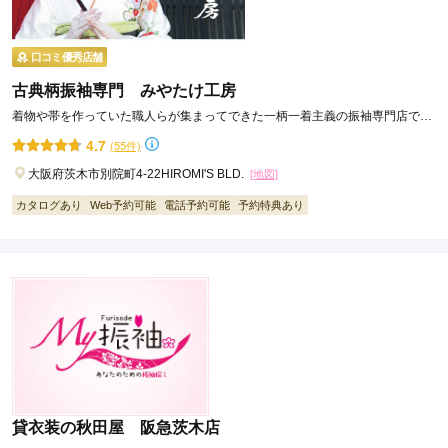
口コミ優秀店舗
古典柄振袖専門 みやたけ工房
着物や帯を作っていた職人らが集まってできた一柄一着主義の振袖専門店で
す。かぶりたくない子は必見！！
4.7
(55件)
大阪府茨木市別院町4-22HIROMI'S BLD.
[地図]
カタログあり
Web予約可能
電話予約可能
予約特典あり
貸衣装の秋田屋 阪急茨木店