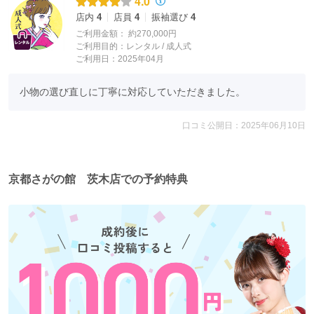
4.0
店内
4
店員
4
振袖選び
4
ご利用金額：
約270,000円
ご利用目的：
レンタル /
成人式
ご利用日：2025年04月
小物の選び直しに丁寧に対応していただきました。
口コミ公開日：2025年06月10日
京都さがの館 茨木店での予約特典