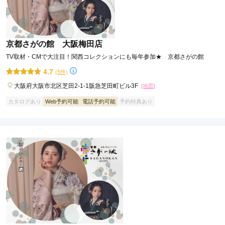
京都さがの館 大阪梅田店
TV取材・CMで大注目！関西コレクションにも毎年参加★ 京都さがの館
4.7
(5件)
大阪府大阪市北区芝田2-1-1阪急芝田町ビル3F
[地図]
カタログあり
Web予約可能
電話予約可能
予約特典あり