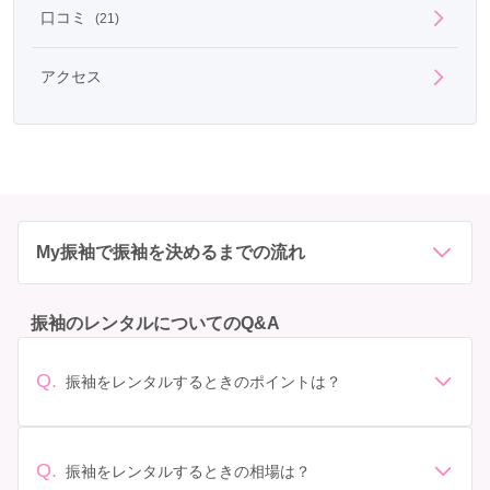
口コミ
(21)
アクセス
My振袖で振袖を決めるまでの流れ
振袖のレンタルについてのQ&A
Q.
振袖をレンタルするときのポイントは？
デザイン: 好きな色や柄など自分の好みで選ぶ場合や、成
人式の会場の雰囲気に合わせてデザインを選ぶ場合など
があります。 サイズ選び: 自分の体型に合ったサイズを
Q.
振袖をレンタルするときの相場は？
選ぶことが大切です。事前に試着をし、必要であればサ