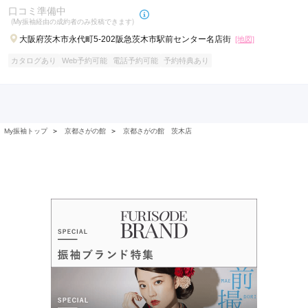
口コミ準備中
(My振袖経由の成約者のみ投稿できます)
大阪府茨木市永代町5-202阪急茨木市駅前センター名店街
[地図]
カタログあり
Web予約可能
電話予約可能
予約特典あり
My振袖トップ
＞
京都さがの館
＞
京都さがの館 茨木店