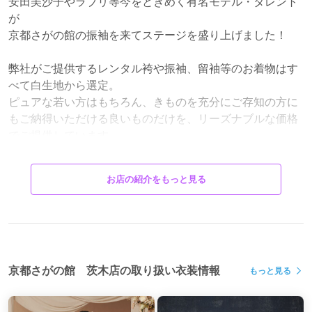
安田美沙子やラブリ等今をときめく有名モデル・タレント
が
京都さがの館の振袖を来てステージを盛り上げました！
弊社がご提供するレンタル袴や振袖、留袖等のお着物はす
べて白生地から選定。
ピュアな若い方はもちろん、きものを充分にご存知の方に
もご納得いただける良いものだけを、リーズナブルな価格
でご提供しています。
また、お仕立てなおしや、しみ抜き等、きもののお手入れ
に関することでしたら、どんなことでもご対応させていた
お店の紹介をもっと見る
だいております。
京都室町の歴史と伝統が生み出す京の粋。
京都さがの館の振袖、卒業式袴、各種着物で、お客様の大
切な日を、素敵にオシャレにお迎え下さい♪
京都さがの館 茨木店の取り扱い衣装情報
もっと見る