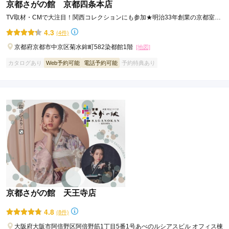
京都さがの館 京都四条本店
TV取材・CMで大注目！関西コレクションにも参加★明治33年創業の京都室町
の老舗呉服店★京都さがの館
4.3
(4件)
京都府京都市中京区菊水鉾町582染都館1階
[地図]
カタログあり
Web予約可能
電話予約可能
予約特典あり
京都さがの館 天王寺店
4.8
(8件)
大阪府大阪市阿倍野区阿倍野筋1丁目5番1号あべのルシアスビル オフィス棟