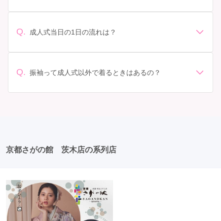
振袖のレンタル相場は店舗や地域、デザインによって異
イズ調整をお願いすることもあります。 価格: 予算に合
なりますが、一般的には10万円から30万円程度が相場と
わせてプランを選ぶことができます。また、プランやレ
されています。 高級なものやブランド物になると、それ
ンタル料金に含まれるもの（小物や帯、草履など）を確
Q.
成人式当日の1日の流れは？
以上の価格になることもあります。具体的な価格はMy振
認しましょう。 期間: レンタル期間や返却のルールをし
準備: 着付け、ヘアメイクの予約はほとんどの場合が先着
袖でプランをご確認いただくか、店舗に問い合わせてみ
っかり確認しておく必要があります。 お店選び: 評判や
順の場合で、早朝からスタートする場合も多いです。 成
てください。
口コミを事前にチェックして、信頼できるお店を選びま
人式: 一般的に午前中に成人式が行わる場合が多いです
Q.
しょう。
振袖って成人式以外で着るときはあるの？
が、午前午後で二部制の地域もあるため、自分の市町村
はい、成人式以外でも振袖を着る機会はあります。例え
を確認しましょう。 写真撮影: 成人式の後、家族や友人
ば、家族や友人の結婚式、卒業式、初詣などがありま
との記念撮影を行うことが多いです。 帰宅: 帰宅後、振
す。 成人式以外での振袖の着用は、華やかな場に適して
袖から着替えます。振袖は当日返却せず、後日お店に返
おり、伝統的な日本の美しさを表現することができま
却しに行く場合が多いです。 同窓会: 成人式当日に同窓
す。
会が行われる場合が多いです。 二次会: 同窓会後、友人
たちとの二次会や三次会を楽しむ人もいます。
京都さがの館 茨木店の系列店