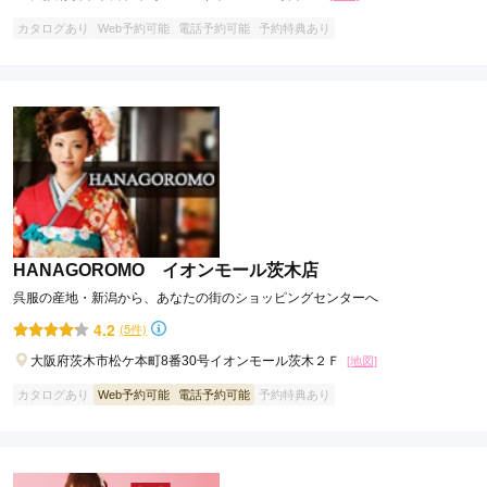
カタログあり
Web予約可能
電話予約可能
予約特典あり
HANAGOROMO イオンモール茨木店
呉服の産地・新潟から、あなたの街のショッピングセンターへ
4.2
(5件)
大阪府茨木市松ケ本町8番30号イオンモール茨木２Ｆ
[地図]
カタログあり
Web予約可能
電話予約可能
予約特典あり