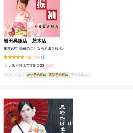
岩田呉服店 茨木店
創業90年 振袖のことなら岩田呉服店♪
4.8
(3件)
大阪府茨木市本町2-23
[地図]
カタログあり
Web予約可能
電話予約可能
予約特典あり