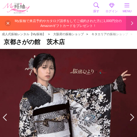
探す
ログイン
MENU
My振袖で来店予約やカタログ請求をしてご成約された方に1,000円分の
Amazonギフトカードをプレゼント！
成人式振袖レンタル【My振袖】
＞
大阪府の振袖ショップ
＞
キタエリアの振袖ショップ
＞
京都さがの館 茨木店