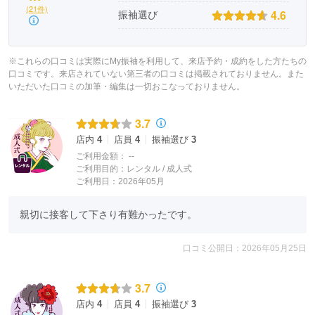
(21件)
4.6
振袖選び
※これらの口コミは実際にMy振袖を利用して、来店予約・成約をした方たちの
口コミです。来店されていない第三者の口コミは掲載されておりません。また
いただいた口コミの加筆・編集は一切おこなっておりません。
3.7
店内
4
店員
4
振袖選び
3
ご利用金額：
--
ご利用目的：
レンタル /
成人式
ご利用日：2026年05月
親切に接客して下さり有難かったです。
口コミ公開日：2026年05月25日
3.7
店内
4
店員
4
振袖選び
3