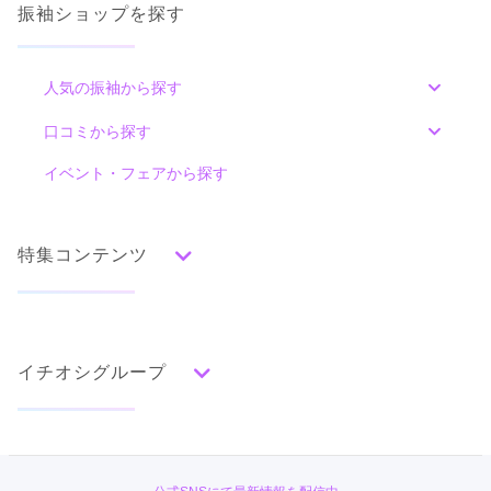
振袖ショップを探す
人気の振袖から探す
みんなの振袖ランキングトップ
口コミから探す
色別ランキング
イベント・フェアから探す
口コミ一覧
赤
朱
ベージュ
ピンク
オレンジ
黄
緑
水色
青
紺
紫
茶
ゴールド
シルバー
特集コンテンツ
グレー
黒
白
その他
タイプ別ランキング
成人式の前撮り・後撮り特集
古典
エレガント
キュート
クール
グラマラス
イチオシグループ
ママ振特集
レトロ
個性的振袖コーディネート特集
#振袖gram
柄別ランキング
成人式レポート
無地
花
桜
梅
菊
松
竹
牡丹
バラ
椿
TAKAZEN